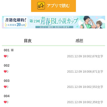
→R15は保険です。
アプリで読む
→※印は王道に辛辣な場所、転落場面がありますので苦手な方はご注意くださ
い。
→連載凍結のため中途半端に終わります。
→BLですが女の人も出てきます。
小説
30,169 位 / 228,632 件
BL
7,683 位 / 31,391 件
目次
感想
お気に入り
53
001 ※
24h.ポイント
14 pt
0
2021.12.09 18:00
2,678文字
文字数
22,119
002
更新日時
2018.01.03 23:50
0
2021.12.09 18:00
8,871文字
初回公開日時
2017.12.30 23:50
003
0
2021.12.09 18:00
2,553文字
初回完結日時
2018.01.03 23:50
004
週間ポイント
35 pt (53,125 位)
0
2021.12.09 18:00
2,359文字
月間ポイント
126 pt (60,811 位)