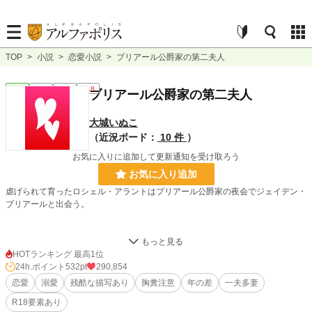
TOP
>
小説
>
恋愛小説
>
ブリアール公爵家の第二夫人
恋愛
完結
長編
R18
ブリアール公爵家の第二夫人
大城いぬこ
（近況ボード：
10 件
）
お気に入りに追加して更新通知を受け取ろう
お気に入り追加
虐げられて育ったロシェル・アラントはブリアール公爵家の夜会でジェイデン・
ブリアールと出会う。
『微笑みを消してから』のベルザイオ王国の新たな物語。
HOTランキング 最高1位
24h.ポイント
532pt
290,854
小説
2,494 位 / 228,740 件
恋愛
溺愛
残酷な描写あり
胸糞注意
年の差
一夫多妻
恋愛
1,368 位 / 66,361 件
R18要素あり