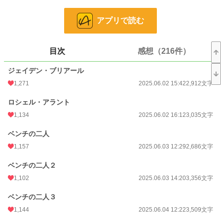
お気に入り
2,295
アプリで読む
24h.ポイント
532 pt
文字数
678,812
目次
感想（216件）
更新日時
2026.03.31 19:41
ジェイデン・ブリアール
初回公開日時
2025.06.02 15:42
1,271
2025.06.02 15:42
2,912文字
初回完結日時
2026.03.12 13:03
ロシェル・アラント
週間ポイント
3,306 pt (3,038 位)
1,134
2025.06.02 16:12
3,035文字
月間ポイント
16,075 pt (2,935 位)
ベンチの二人
年間ポイント
3,217,334 pt (69 位)
1,157
2025.06.03 12:29
2,686文字
累計ポイント
4,885,575 pt (813 位)
ベンチの二人２
1,102
2025.06.03 14:20
3,356文字
ベンチの二人３
1,144
2025.06.04 12:22
3,509文字