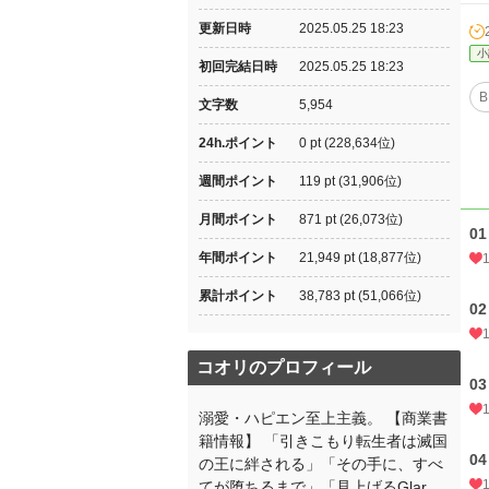
更新日時
2025.05.25 18:23
小
初回完結日時
2025.05.25 18:23
B
文字数
5,954
24h.ポイント
0 pt (228,634位)
週間ポイント
119 pt (31,906位)
月間ポイント
871 pt (26,073位)
01
年間ポイント
21,949 pt (18,877位)
累計ポイント
38,783 pt (51,066位)
02
コオリのプロフィール
03
溺愛・ハピエン至上主義。 【商業書
籍情報】 「引きこもり転生者は滅国
04
の王に絆される」「その手に、すべ
てが堕ちるまで」「見上げるGlar