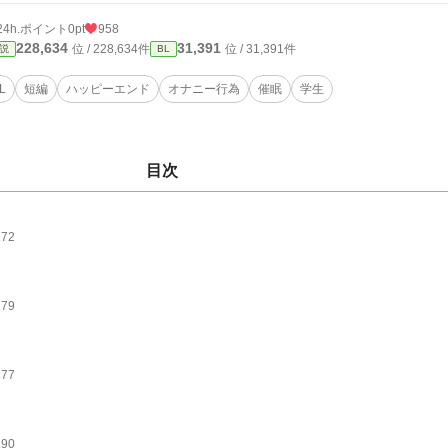
24h.ポイント
0pt
958
228,634
31,391
位 / 228,634件
位 / 31,391件
説
BL
L
短編
ハッピーエンド
オナニー行為
催眠
学生
目次
172
179
177
190