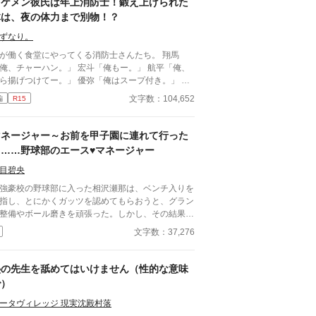
イケメン彼氏は年上消防士！鍛え上げられた
体は、夜の体力まで別物！？
ずなり。
が働く食堂にやってくる消防士さんたち。 翔馬
、チャーハン。」 宏斗「俺もー。」 航平「俺、
揚げつけてー。」 優弥「俺はスープ付き。」 み
ガタイがよく、男前。 ひなた「はーいっ。ちょ
文字数：104,652
編
R15
と待ってくださいねーっ。」 慌ただしい昼時を過
ると、私の仕事は終わる。 終わった後、私は行か
きゃいけないところがある。 ひなた「すみませー
マネージャー～お前を甲子園に連れて行った
、子供のお迎えにきましたー。」 保育園に迎えに
ら……野球部のエース♥マネージャー
かなきゃいけない子、『太陽』。 私は子供と一緒
・・暮らしてる。 ーーーーーーーーーーーーー
目碧央
いおい嘘だろ？」 宏斗「子供・・・
豪校の野球部に入った相沢瀬那は、ベンチ入りを
んだ・・。」 航平「いくつん時の子だ
指し、とにかくガッツを認めてもらおうと、グラン
・・。」 優弥「マジか・・・。」 消防署で開
整備やボール磨きを頑張った。しかし、その結果は
れたお祭りに連れて行った太陽。 太陽の存在を知
マネージャーにならないか？」という監督からの言
文字数：37,276
た一人の消防士さんが・・・私に言った。 「俺は
。瀬那は葛藤の末、マネージャーに転身する。
陽がいてもいい。・・・太陽の『パパ』になる。」
方、才能溢れるピッチャーの戸田遼悠。瀬那は遼悠
俺はひなたが好きだ。・・・絶対振り向かせるから
才能を羨ましく思っていたが、マネージャーとして
塾の先生を舐めてはいけません（性的な意味
とけよ？」 ※お話に出てくる内容は、全て想
わる内に、遼悠が文字通り血のにじむような努力を
で）
の世界です。現実世界とは何ら関係ありません。
ている事を知る。
感想やコメントは受け付けることができません。
ータヴィレッジ 現実沈殿村落
ンタルが薄氷なもので・・・すみません。 言葉も