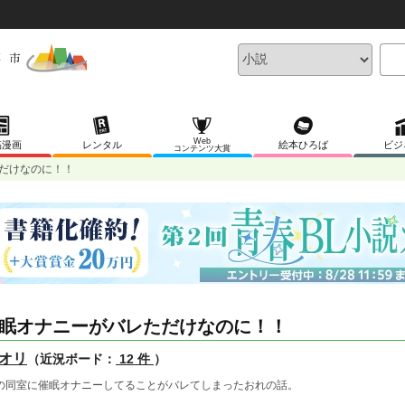
Web
稿漫画
レンタル
絵本ひろば
ビジ
コンテンツ大賞
だけなのに！！
眠オナニーがバレただけなのに！！
オリ
（近況ボード：
12 件
）
の同室に催眠オナニーしてることがバレてしまったおれの話。