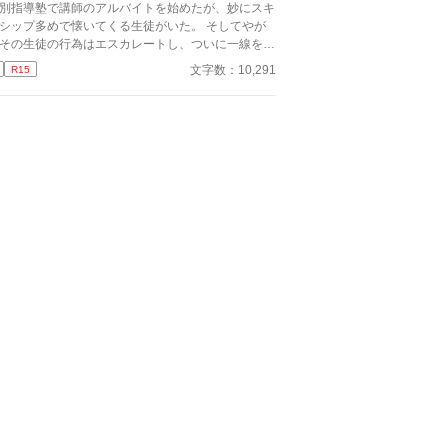
りませんが読んでいただけたら幸いです。 楽しん
別指導塾で講師のアルバイトを始めたが、妙にスキ
いただけたら嬉しく思います。
シップ多めで懐いてくる生徒がいた。 そしてやが
その生徒の行為はエスカレートし、ついに一線を超
てくる――。
文字数：10,291
R15