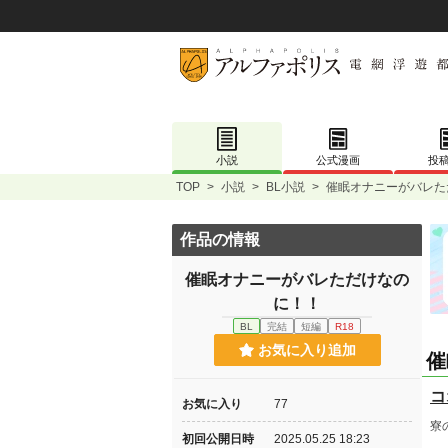
小説
公式漫画
投
TOP
>
小説
>
BL小説
>
催眠オナニーがバレた
作品の情報
催眠オナニーがバレただけなの
に！！
BL
完結
短編
R18
お気に入り追加
催
コ
お気に入り
77
寮
初回公開日時
2025.05.25 18:23