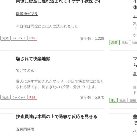
同僚に密室に連れ込まれてイケナイ状況です
るが…
暗黒神ゼブラ
す
私
今日僕は同僚にごはんに誘われました
「俺
から
文字数：1,229
完結
ｼｮｰﾄｼｮｰﾄ
R15
んな
恋愛
完結
短
っ
ぎ
な
騙されて快楽地獄
ん
行
てけてとん
に・
夏
ーーー 翔馬「お
友人におすすめされたマッサージ店で快楽地獄に落と
強
いた
される話です。長すぎたので2話に分けています。
目
よ・・
ド
か
文字数：5,970
完結
ｼｮｰﾄｼｮｰﾄ
R18
「
BL
完結
短編
っ
葉
太
一
「
の
捜査員達は木馬の上で過敏な反応を見せる
覚悟し
関
像
し
※
五月雨時雨
ベ
メ