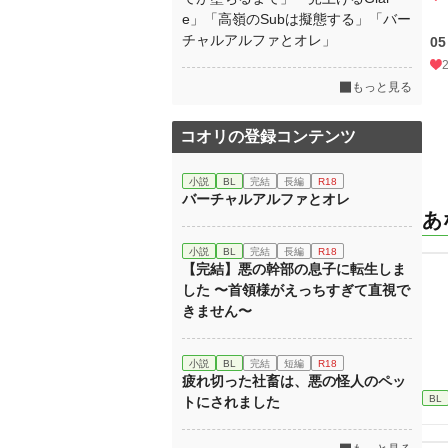
e」「高嶺のSubは擬態する」「バー
チャルアルファとオレ」
05
もっと見る
コオリの登録コンテンツ
小説
BL
完結
長編
R18
バーチャルアルファとオレ
あ
小説
BL
完結
長編
R18
【完結】悪の幹部の息子に転生しま
した 〜首領様がえっちすぎて直視で
きません〜
小説
BL
完結
短編
R18
疲れ切った社畜は、悪の怪人のペッ
BL
トにされました