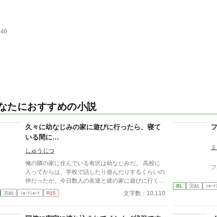
240
なたにおすすめの小説
久々に幼なじみの家に遊びに行ったら、寝て
いる間に…
ミ
しゅうじつ
俺の隣の家に住んでいる有沢は幼なじみだ。 高校に
フ
入ってからは、学校で話したり遊んだりするくらいの
仲だったが、今日数人の友達と彼の家に遊びに行くこ
BL
完結
ｼｮｰﾄ
とになった。 数年ぶりの幼なじみの家を懐かしんで
文字数：10,110
完結
ｼｮｰﾄｼｮｰﾄ
R15
いる中、いつの間にか友人たちは帰っており、幼なじ
みと2人きりに。 そこで俺は彼の部屋であるものを見
つけてしまい、部屋に来た有沢に咄嗟に寝たフリをす