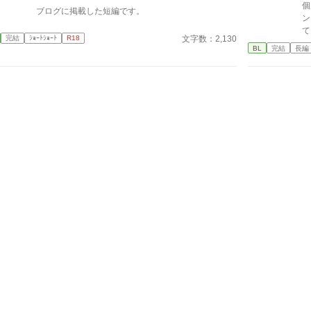
足
個
ブログに掲載した短編です。
で
ン
て
文字数：2,130
完結
ｼｮｰﾄｼｮｰﾄ
R18
え
BL
完結
長編