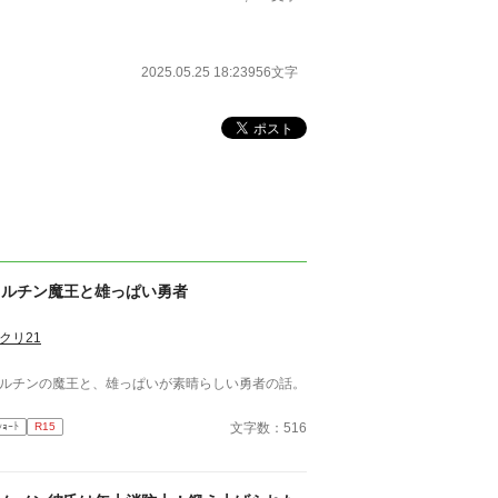
2025.05.25 18:23
956文字
フルチン魔王と雄っぱい勇者
クリ21
ルチンの魔王と、雄っぱいが素晴らしい勇者の話。
文字数：516
ｼｮｰﾄ
R15