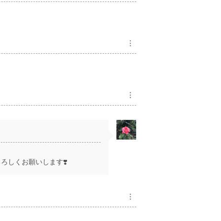
︙
︙
ろしくお願いします❣️
︙