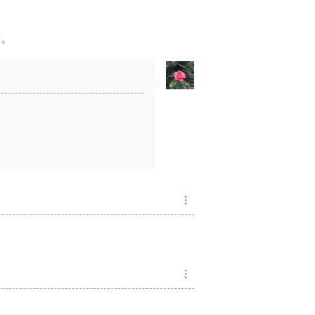
て。
︙
︙