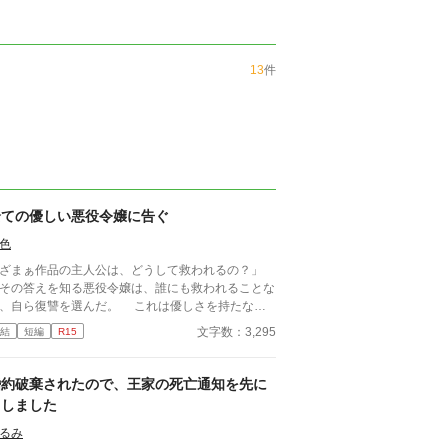
13
件
全ての優しい悪役令嬢に告ぐ
色
ざまぁ作品の主人公は、どうして救われるの？」
の答えを知る悪役令嬢は、誰にも救われることな
自ら復讐を選んだ。 これは優しさを持たなか
た一人の悪役令嬢が辿る、誰よりも残酷な"ざま
文字数：3,295
結
短編
R15
"の物語。
婚約破棄されたので、王家の死亡通知を先に
出しました
るみ