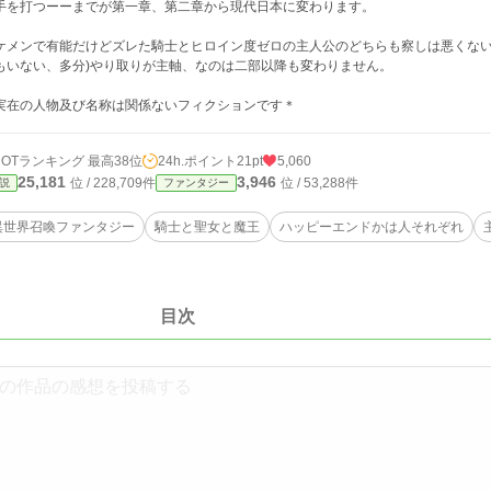
手を打つーーまでが第一章、第二章から現代日本に変わります。
ケメンで有能だけどズレた騎士とヒロイン度ゼロの主人公のどちらも察しは悪くない
もいない、多分)やり取りが主軸、なのは二部以降も変わりません。
実在の人物及び名称は関係ないフィクションです＊
HOTランキング 最高38位
24h.ポイント
21pt
5,060
25,181
3,946
位 / 228,709件
位 / 53,288件
説
ファンタジー
異世界召喚ファンタジー
騎士と聖女と魔王
ハッピーエンドかは人それぞれ
目次