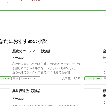
なたにおすすめの小説
悪意のパーティー《完結》
アーエル
無
私が目を覚ましたのは王城で行われたパーティーで毒
「
を盛られてから１年になろうかという時期でした。
そ
ある意味でダークな内容です ‪☆他社でも公開
く、
っ
文字数：3,926
ァンタジー
完結
ｼｮｰﾄｼｮｰﾄ
R15
ファンタジー
完
ぁ
異世界追放《完結》
アーエル
く