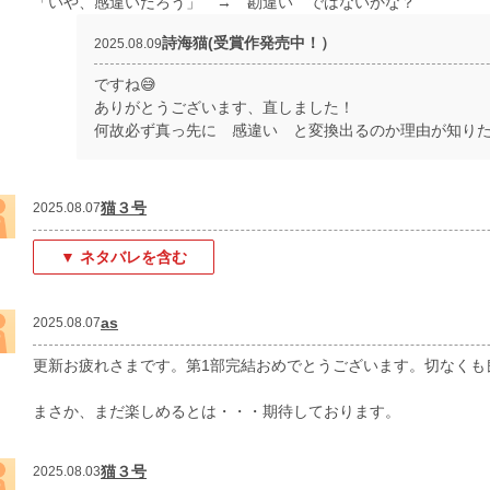
「いや、感違いだろう」 → 勘違い ではないかな？
詩海猫(受賞作発売中！）
2025.08.09
ですね😅
ありがとうございます、直しました！
何故必ず真っ先に 感違い と変換出るのか理由が知りた
猫３号
2025.08.07
▼ ネタバレを含む
as
2025.08.07
更新お疲れさまです。第1部完結おめでとうございます。切なくも
まさか、まだ楽しめるとは・・・期待しております。
猫３号
2025.08.03