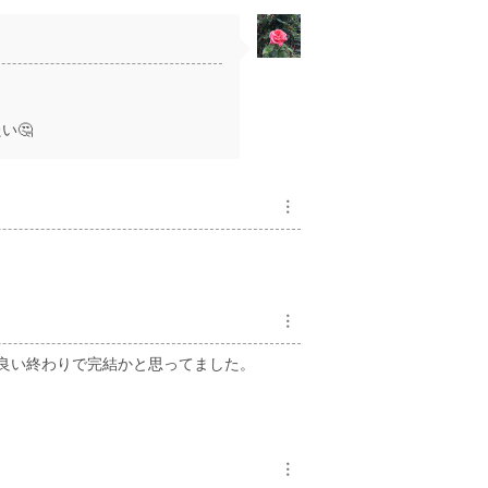
い🤔
︙
︙
良い終わりで完結かと思ってました。
︙