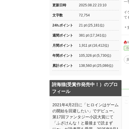
一
更新日時
2025.08.22 23:10
イ
文字数
72,754
て
24h.ポイント
21 pt (25,181位)
＊
週間ポイント
381 pt (17,341位)
月間ポイント
1,911 pt (16,412位)
小
年間ポイント
105,326 pt (5,730位)
累計ポイント
138,560 pt (25,086位)
詩海猫(受賞作発売中！）のプロ
フィール
2021年4月2日に「ヒロインはゲーム
の開始を回避したい」でデビュー。
第17回ファンタジー小説大賞にて
「ふざけんな！と最後まで読まず