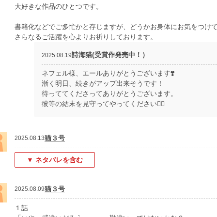
大好きな作品のひとつです。
書籍化などでご多忙かと存じますが、どうかお身体にお気をつけ
さらなるご活躍を心よりお祈りしております。
詩海猫(受賞作発売中！）
2025.08.19
ネフェル様、エールありがとうございます❣️
漸く明日、続きがアップ出来そうです！
待っててくださってありがとうございます。
彼等の結末を見守ってやってください🙇‍♀️
猫３号
2025.08.13
▼ ネタバレを含む
猫３号
2025.08.09
１話