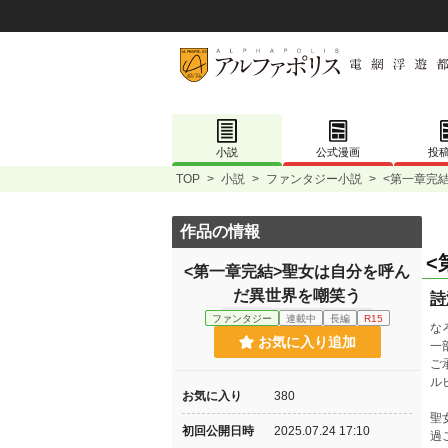
小説
公式漫画
投
TOP
>
小説
>
ファンタジー小説
>
<第一章完
作品の情報
<
<第一章完結>聖女は自分を呼ん
だ異世界を嘲笑う
詩
ファンタジー
連載中
長編
R15
な
お気に入り追加
一
ご
ル
お気に入り
380
聖
初回公開日時
2025.07.24 17:10
過