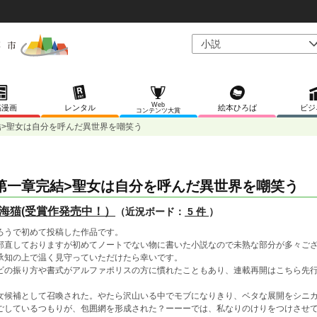
Web
稿漫画
レンタル
絵本ひろば
ビジ
コンテンツ大賞
結>聖女は自分を呼んだ異世界を嘲笑う
第一章完結>聖女は自分を呼んだ異世界を嘲笑う
海猫(受賞作発売中！）
（近況ボード：
5 件
）
ろうで初めて投稿した作品です。
部直しておりますが初めてノートでない物に書いた小説なので未熟な部分が多々ご
承知の上で温く見守っていただけたら幸いです。
ビの振り方や書式がアルファポリスの方に慣れたこともあり、連載再開はこちら先
女候補として召喚された。やたら沢山いる中でモブになりきり、ベタな展開をシニ
ごしているつもりが、包囲網を形成された？ーーーでは、私なりのけりをつけさせ