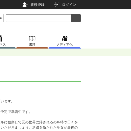
新規登録
ログイン
ネス
書籍
メディア化
ざいます。
行予定で準備中です。
カルに観察して元の世界に帰されるのを待つ日々を
ていただきましょう。退路を断たれた聖女が最後の