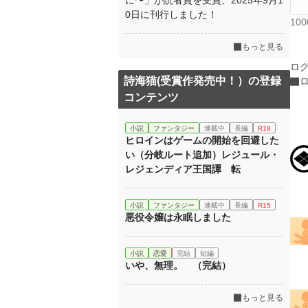
に〜」が読者賞を受賞、2025年9月1
0日に刊行しました！
10
もっと見る
ロ
詩海猫(受賞作発売中！）の登録
コンテンツ
小説
ファンタジー
連載中
長編
R18
ヒロインはゲームの開始を回避した
い（分岐ルート追加）レジュール・
レジェンディア王国譚 転
小説
ファンタジー
連載中
長編
R15
悪役令嬢は永眠しました
小説
恋愛
完結
短編
いや、無理。 （完結）
もっと見る