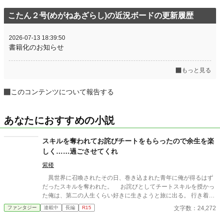
こたん２号(めがねあざらし)の近況ボードの更新履歴
2026-07-13 18:39:50
書籍化のお知らせ
もっと見る
このコンテンツについて報告する
あなたにおすすめの小説
スキルを奪われてお詫びチートをもらったので余生を楽
しく……過ごさせてくれ
紫楼
異世界に召喚されたその日、巻き込まれた青年に俺が得るはず
だったスキルを奪われた。 お詫びとしてチートスキルを授かっ
た俺は、第二の人生くらい好きに生きようと旅に出る。 行き着い
た先は、寂れた町の場末の酒場だ。 なぜか客は男ばかりだが、
文字数：24,272
ファンタジー
連載中
長編
R15
日雇い冒険者や恐妻家の肉屋たちとの気楽な毎日は悪くない。