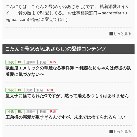
こんにちは！こたん２号(めがねあざらし)です。 執着溺愛オイシ
イ……骨の髄までBL愛してる。 お仕事相談窓口→secretofarisu
⭐︎gmail.com(⭐︎を@に変えてね！)
もっと見る
こたん２号(めがねあざらし)の登録コンテンツ
小説
BL
連載中
長編
R15
吸血鬼エメリックの華麗なる事件簿 〜鈍感な坊ちゃんは侍従の執
着愛に気づかない〜
小説
BL
完結
長編
R18
皇太子に捨てられたΩですが、黙って消えるつもりはありません
小説
BL
連載中
長編
R18
王弟様の溺愛が重すぎるんですが、未来では捨てられるらしい
もっと見る