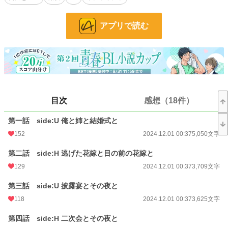
ひょんなことから結婚してしまった、【高学歴高収入高身長顔面偏差値バカ高と
揃い踏みなのにうっかりと目覚めて残念な方向に流れそうな社会人＝残念ハンサ
アプリで読む
ム(略して残サム)】×【口に出さない一見おとなしめな脳内うるさい可愛い系男
子大学生】が時の流れ遅めでお互いに葛藤したり自身の知らない面に戸惑ったり
流されたり･･･しながら、イチャイチャエロエロエロエロエロエロしています。
--------------------
この作品はフィクションです。実在の人物や団体、場所および作品等とは一切関
係はありません。特に場所や物等は似ていても架空現代日本とご理解くださいま
せ。
--------------------
目次
感想（18件）
長いお話を読んでいただきありがとうございます！
現在番外編に突入
第一話 side:U 俺と姉と結婚式と
小説
13,643 位 / 229,002 件
152
2024.12.01 00:37
5,050文字
BL
3,217 位 / 31,486 件
第二話 side:H 逃げた花嫁と目の前の花嫁と
129
2024.12.01 00:37
3,709文字
お気に入り
1,034
24h.ポイント
71 pt
第三話 side:U 披露宴とその夜と
118
2024.12.01 00:37
3,625文字
文字数
347,110
第四話 side:H 二次会とその夜と
更新日時
2025.02.14 23:33