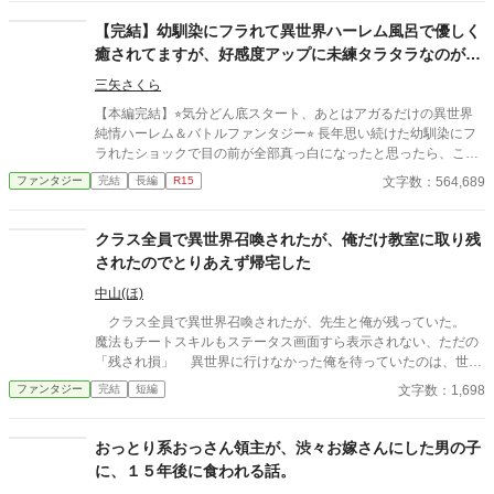
……ただ一人、どう見ても貴族のような美青年がこの地味な酒場
へ通ってくる理由だけは、さっぱりわからない。 「お前らツケは
【完結】幼馴染にフラれて異世界ハーレム風呂で優しく
やめろ」 そんな穏やかな日々を送っていたはずなのに、ある
癒されてますが、好感度アップに未練タラタラなのが役
日、酒場へ厄介な依頼が舞い込んできた――。 他サイトでも掲
立ってるとは気付かず、世界を救いました。
載しています。 不定期更新です。
三矢さくら
【本編完結】⭐︎気分どん底スタート、あとはアガるだけの異世界
純情ハーレム＆バトルファンタジー⭐︎ 長年思い続けた幼馴染にフ
ラれたショックで目の前が全部真っ白になったと思ったら、これ
異世界召喚ですか!? しかも、フラれたばかりのダダ凹みなのに、
文字数：564,689
ファンタジー
完結
長編
R15
まさかのハーレム展開。まったくそんな気分じゃないのに、それ
が『シキタリ』と言われては断りにくい。毎日混浴ですか。そう
ですか。赤面しますよ。 ただ、召喚されたお城は、落城寸前の風
クラス全員で異世界召喚されたが、俺だけ教室に取り残
前の灯火。伝説の『マレビト』として召喚された俺、百海勇吾(1
されたのでとりあえず帰宅した
8)は、城主代行を任されて、城に襲い掛かる謎のバケモノたちに
立ち向かうことに。 といっても、発現するらしいチートは使えな
中山(ほ)
いし、お城に唯一いた呪術師の第４王女様は召喚の呪術の影響
クラス全員で異世界召喚されたが、先生と俺が残っていた。
で、眠りっ放し。 とにかく、俺を取り囲んでる女子たちと、お城
魔法もチートスキルもステータス画面すら表示されない、ただの
の皆さんの気持ちをまとめて闘うしかない！ フラれたばかりで、
「残され損」 異世界に行けなかった俺を待っていたのは、世知
そんな気分じゃないんだけどなぁ！
辛い現実だった。 AI使用状況 GoogleのGeminiさん使ってます〜
文字数：1,698
ファンタジー
完結
短編
誤字脱字チェックと調べ物お願いしてます
おっとり系おっさん領主が、渋々お嫁さんにした男の子
に、１５年後に食われる話。