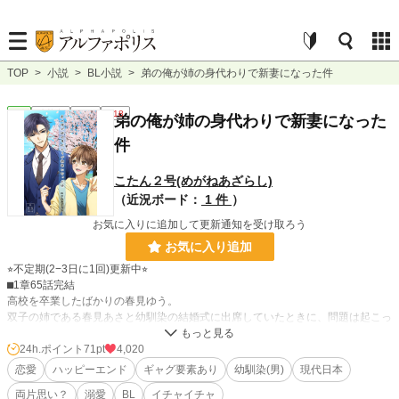
TOP
>
小説
>
BL小説
>
弟の俺が姉の身代わりで新妻になった件
BL
連載中
長編
R18
弟の俺が姉の身代わりで新妻になった
件
こたん２号(めがねあざらし)
（近況ボード：
1 件
）
お気に入りに追加して更新通知を受け取ろう
お気に入り追加
⭐︎不定期(2−3日に1回)更新中⭐︎
⬛︎1章65話完結
高校を卒業したばかりの春見ゆう。
双子の姉である春見あさと幼馴染の結婚式に出席していたときに、問題は起こっ
た。
なんと姉が逃げてしまったのだ。そのままゆうは姉の代わりに結婚式に出ること
24h.ポイント
71pt
4,020
となりーー？！
恋愛
ハッピーエンド
ギャグ要素あり
幼馴染(男)
現代日本
--------------------
両片思い？
溺愛
BL
イチャイチャ
現代ものドタバタあまあまラブコメです。