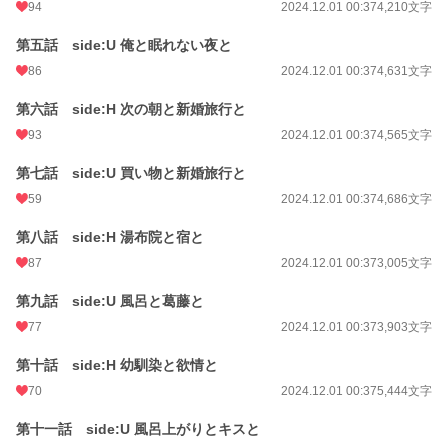
94
2024.12.01 00:37
4,210文字
初回公開日時
2023.03.29 23:26
第五話 side:U 俺と眠れない夜と
週間ポイント
330 pt (18,609 位)
86
2024.12.01 00:37
4,631文字
月間ポイント
1,742 pt (17,406 位)
第六話 side:H 次の朝と新婚旅行と
年間ポイント
16,998 pt (22,451 位)
93
2024.12.01 00:37
4,565文字
累計ポイント
497,369 pt (10,482 位)
第七話 side:U 買い物と新婚旅行と
59
2024.12.01 00:37
4,686文字
第八話 side:H 湯布院と宿と
87
2024.12.01 00:37
3,005文字
第九話 side:U 風呂と葛藤と
77
2024.12.01 00:37
3,903文字
第十話 side:H 幼馴染と欲情と
70
2024.12.01 00:37
5,444文字
第十一話 side:U 風呂上がりとキスと