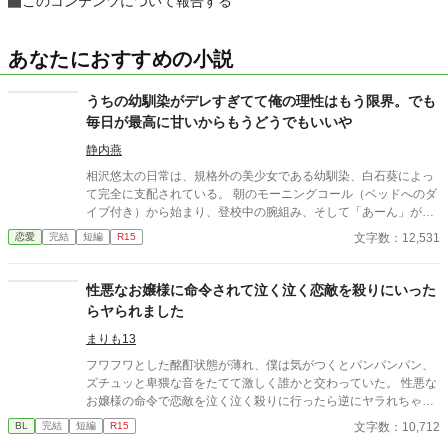
このコンテンツについて報告する
あなたにおすすめの小説
うちの幼馴染がデレすぎてて俺の理性はもう限界。でも
毎日が最高に甘いからもうどうでもいいや
静内燕
相沢悠太の日常は、規格外の美少女である幼馴染、白石葵によっ
て完全に支配されている。 朝のモーニングコール（ベッドへのダ
イブ付き）から始まり、登校中の腕組み、そして「あーん」が義
務付けられた手作り弁当。誰もが羨むラブラブっぷりだが、悠太
文字数：12,531
恋愛
完結
短編
R15
はこれを「家族愛」だと頑なに誤解（無視）している。 「ゆーた
は私の運命の相手なんだもん！」と、葵のデレデレは今日も過剰
の一途。周囲の冷やかしや、葵を狙う男子生徒のプレッシャーが
性悪なお嬢様に命令されて泣く泣く恋敵を殺りにいった
高まる中、悠太の**「幼馴染フィルター」**はついに限界を迎え
らヤられました
る。 この溺愛っぷり、いつまで「家族」で通せるのか？ 甘すぎる
日常が、悠太の鈍感な理性を溶かし尽くす――最初からクライマ
まりも13
ックスの、超高濃度イチャイチャ・ラブコメ、開幕！
フワフワとした酩酊状態が薄れ、僕は気がつくとパンパンパン、
ズチュッと卑猥な音をたてて激しく誰かと交わっていた。 性悪な
お嬢様の命令で恋敵を泣く泣く殺りに行ったら逆にヤラれちゃっ
た、ちょっとアホな子の話です。 （ムーンライトノベルにも掲載
文字数：10,712
BL
完結
短編
R15
しています）