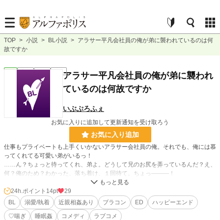
TOP
>
小説
>
BL小説
>
アラサー平凡会社員の俺が弟に襲われているのは何
故ですか
BL
完結
短編
R18
アラサー平凡会社員の俺が弟に襲われ
ているのは何故ですか
いぶぷろふぇ
お気に入りに追加して更新通知を受け取ろう
お気に入り追加
仕事もプライベートも上手くいかないアラサー会社員の俺。それでも、俺には慕
ってくれてる可愛い弟がいるっ！
……ん？ちょっと待ってくれ、弟よ。どうして兄のお尻を弄っているんだ？え、
何？俺のため？わかった、落ち着け、１回待て。ちょっ―――！
24h.ポイント
14pt
29
拗らせブラコンのイケメン弟×無自覚ブラコンのアラサー兄
BL
溺愛/執着
近親相姦あり
ブラコン
ED
ハッピーエンド
♡喘ぎ
睡眠姦
コメディ
ラブコメ