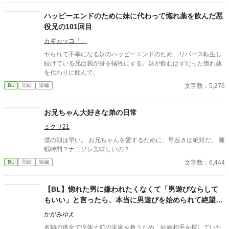
ハッピーエンドのために妹に代わって惚れ薬を飲んだ悪
役兄の101回目
カギカッコ「」
ヤられて不幸になる妹のハッピーエンドのため、リバース転生し
続けている兄は我が身を犠牲にする。妹が飲むはずだった惚れ薬
を代わりに飲んで。
文字数：5,276
BL
完結
短編
お兄ちゃん大好きな弟の日常
ミクリ21
僕の朝は早い。 お兄ちゃんを愛するために、早起きは絶対だ。 睡
眠時間？ナニソレ美味しいの？
文字数：6,444
BL
完結
短編
【BL】惚れた男に嫌われたくなくて「男遊びならして
もいい」と言ったら、本当に男遊びを始められて絶望し
ている侯爵令息の話
かがみゆえ
多額の借金で没落寸前の実家を救うため、結婚相手を探していた