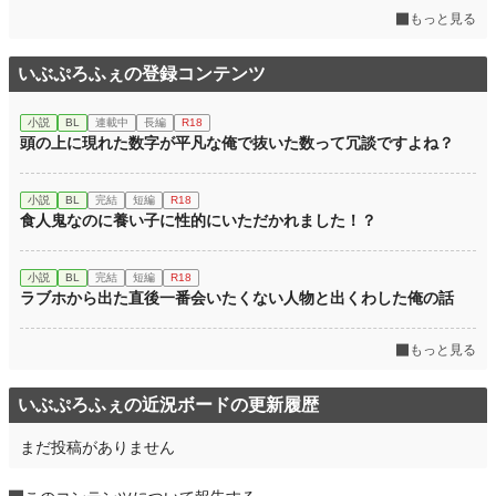
もっと見る
いぶぷろふぇの登録コンテンツ
小説
BL
連載中
長編
R18
頭の上に現れた数字が平凡な俺で抜いた数って冗談ですよね？
小説
BL
完結
短編
R18
食人鬼なのに養い子に性的にいただかれました！？
小説
BL
完結
短編
R18
ラブホから出た直後一番会いたくない人物と出くわした俺の話
もっと見る
いぶぷろふぇの近況ボードの更新履歴
まだ投稿がありません