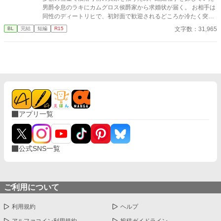
男爵令息のラキにカムグロス侯爵家から求婚状が届く。 お相手は
同性のディートリヒで、初対面で歓迎されるどころか冷たく突き
放されてしまう。 『必要最低限関わるな』 『愛人を作るな』
文字数：31,965
BL
完結
短編
R15
『男遊びならしてもいい』 ディートリヒから実家の借金を完済す
る条件を言われたラキは、学園で令息たちとの交流を満喫中。 褒
め上手なラキの周りには可愛い令息が集まり、推し活状態に。 一
方、ディートリヒだけが嫉妬で胃を痛める日々。 ラキへの恋心を
隠し続けた不器用侯爵令息に、幸せな未来は訪れるのか？ .
アプリ一覧
公式SNS一覧
ご利用について
利用規約
ヘルプ
アルファコイン利用規約
投稿ガイドライン