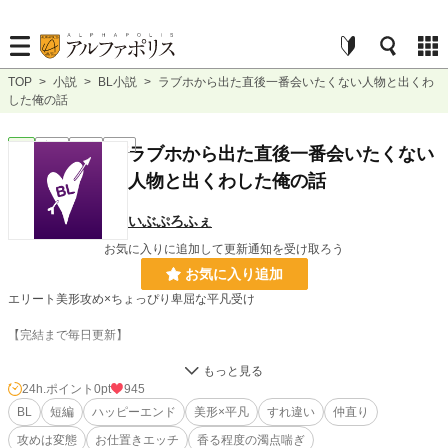
TOP
>
小説
>
BL小説
>
ラブホから出た直後一番会いたくない人物と出くわ
した俺の話
BL
完結
短編
R18
ラブホから出た直後一番会いたくない
人物と出くわした俺の話
いぶぷろふぇ
お気に入りに追加して更新通知を受け取ろう
お気に入り追加
エリート美形攻め×ちょっぴり卑屈な平凡受け
【完結まで毎日更新】
速水慧は、一年も終わろうという大晦日に、最大のピンチを迎えていた。なん
と、ラブホテルの目の前で、恋人である瀧崎亮二が待ち伏せしていたのだ。恋人
24h.ポイント
0pt
945
がいるにも関わらず女の子とラブホテル、けれどもそんな状況になったのにはあ
BL
短編
ハッピーエンド
美形×平凡
すれ違い
仲直り
る理由があって……？
攻めは変態
お仕置きエッチ
香る程度の濁点喘ぎ
すれ違い気味になっていたカップルが、ひょんなことから愛を確かめる話。