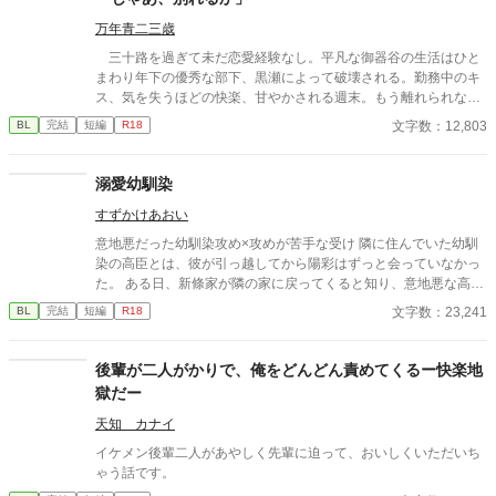
万年青二三歳
三十路を過ぎて未だ恋愛経験なし。平凡な御器谷の生活はひと
まわり年下の優秀な部下、黒瀬によって破壊される。勤務中のキ
ス、気を失うほどの快楽、甘やかされる週末。もう離れられな
い、と御器谷は自覚するが、一時の怒りで「じゃあ、別れるか」
文字数：12,803
BL
完結
短編
R18
と言ってしまう。自分を甘やかし、望むことしかしない部下は別
れを選ぶのだろうか。 期待の若手×中間管理職。年齢は一回り
違い。年の差ラブ。 ケンカップル好きへ捧げます。 ムーンラ
溺愛幼馴染
イトノベルズより転載（「多分、じゃない」より改題）。
すずかけあおい
意地悪だった幼馴染攻め×攻めが苦手な受け 隣に住んでいた幼馴
染の高臣とは、彼が引っ越してから陽彩はずっと会っていなかっ
た。 ある日、新條家が隣の家に戻ってくると知り、意地悪な高臣
と再会することに陽彩はショックを受けるが――。 〔攻め〕新條
文字数：23,241
BL
完結
短編
R18
高臣 〔受け〕佐坂 陽彩
後輩が二人がかりで、俺をどんどん責めてくるー快楽地
獄だー
天知 カナイ
イケメン後輩二人があやしく先輩に迫って、おいしくいただいち
ゃう話です。