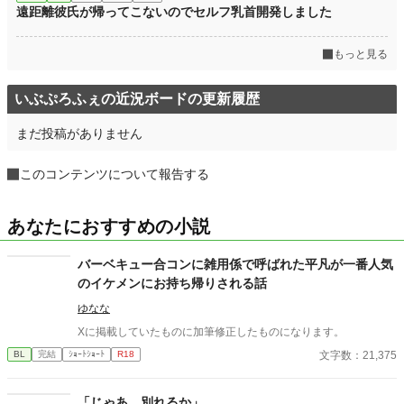
遠距離彼氏が帰ってこないのでセルフ乳首開発しました
もっと見る
いぶぷろふぇの近況ボードの更新履歴
まだ投稿がありません
このコンテンツについて報告する
あなたにおすすめの小説
バーベキュー合コンに雑用係で呼ばれた平凡が一番人気
のイケメンにお持ち帰りされる話
ゆなな
Xに掲載していたものに加筆修正したものになります。
文字数：21,375
BL
完結
ｼｮｰﾄｼｮｰﾄ
R18
「じゃあ、別れるか」