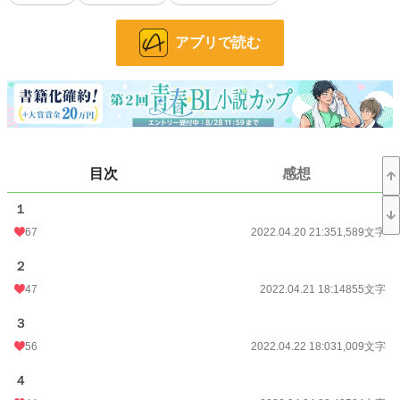
R１８回には＊をつけてあります。
アプリで読む
この作品はTwitterに載せたものを大幅に加筆修正したものです。ムーンライトノ
ベルズにも掲載しています。
小説
228,783 位 / 228,783 件
BL
31,415 位 / 31,415 件
目次
感想
お気に入り
327
１
24h.ポイント
0 pt
67
2022.04.20 21:35
1,589文字
文字数
17,348
２
更新日時
2022.05.09 19:29
47
2022.04.21 18:14
855文字
初回公開日時
2022.04.20 21:35
３
初回完結日時
2022.05.07 17:37
56
2022.04.22 18:03
1,009文字
週間ポイント
447 pt (15,673 位)
４
月間ポイント
839 pt (26,677 位)