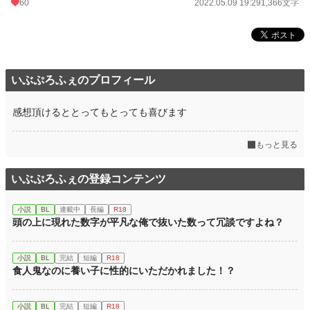
60
2022.05.09 19:29
1,366文字
いぶぷろふぇのプロフィール
感想頂けるととってもとっても喜びます
もっと見る
いぶぷろふぇの登録コンテンツ
小説
BL
連載中
長編
R18
頭の上に現れた数字が平凡な俺で抜いた数って冗談ですよね？
小説
BL
完結
短編
R18
食人鬼なのに養い子に性的にいただかれました！？
小説
BL
完結
短編
R18