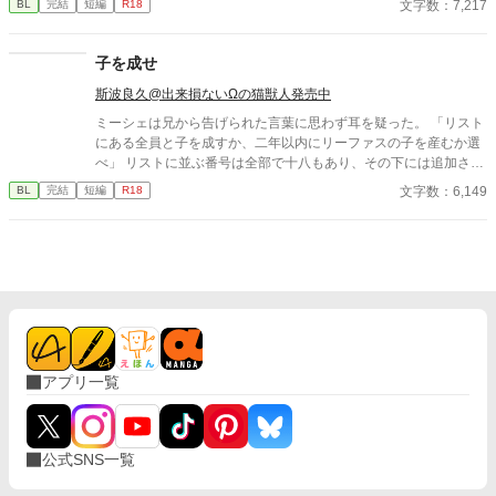
文字数：7,217
BL
完結
短編
R18
子を成せ
斯波良久@出来損ないΩの猫獣人発売中
ミーシェは兄から告げられた言葉に思わず耳を疑った。 「リスト
にある全員と子を成すか、二年以内にリーファスの子を産むか選
べ」 リストに並ぶ番号は全部で十八もあり、その下には追加され
る可能性がある名前が続いている。これは孕み腹として生きろと
文字数：6,149
BL
完結
短編
R18
いう命令を下されたに等しかった。もう一つの話だって、譲歩し
ているわけではない。
アプリ一覧
公式SNS一覧