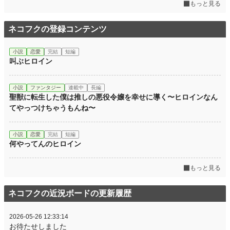
もっと見る
ネコフクの登録コンテンツ
小説
恋愛
完結
短編
叫ぶヒロイン
小説
ファンタジー
連載中
長編
聖獣に転生した僕は推しの悪役令嬢を幸せに導く〜ヒロインなん
てやっつけちゃうもんね〜
小説
恋愛
完結
短編
何やってんのヒロイン
もっと見る
ネコフクの近況ボードの更新履歴
2026-05-26 12:33:14
お待たせしました