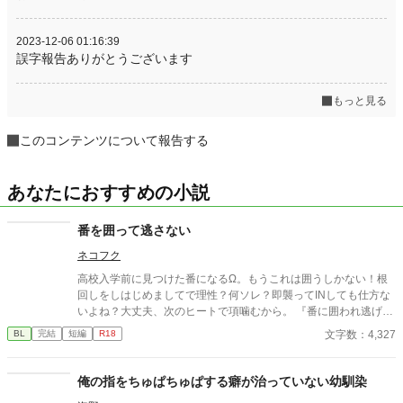
2023-12-06 01:16:39
誤字報告ありがとうございます
もっと見る
このコンテンツについて報告する
あなたにおすすめの小説
番を囲って逃さない
ネコフク
高校入学前に見つけた番になるΩ。もうこれは囲うしかない！根
回しをしはじめましてで理性？何ソレ？即襲ってINしても仕方な
いよね？大丈夫、次のヒートで項噛むから。 『番に囲われ逃げら
れない』の攻めである颯人が受けである奏を見つけ番にするまで
文字数：4,327
BL
完結
短編
R18
のお話。ヤベェα爆誕話。オメガバース。 この話だけでも読める
ようになっていますが先に『番に囲われ逃げられない』を読んで
頂いた方が楽しめるかな、と思います。
俺の指をちゅぱちゅぱする癖が治っていない幼馴染