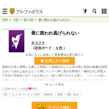
TOP
>
小説
>
BL小説
>
番に囲われ逃げられない
BL
完結
短編
R18
番に囲われ逃げられない
ネコフク
（近況ボード：
4 件
）
お気に入りに追加して更新通知を受け取ろう
お気に入り追加
高校の入学と同時に入寮した部屋へ一歩踏み出したら目の前に笑顔の綺麗な同室
人がいてあれよあれよという間にベッドへ押し倒され即挿入！俺Ωなのに同室人
で学校の理事長の息子である颯人と一緒にα寮で生活する事に。「ヒートが来た
ら噛むから」と宣言され有言実行され番に。そんなヤベェ奴に捕まったΩとヤベ
ェαのちょっとしたお話。
結局現状を受け入れている受けとどこまでも囲い込もうとする攻めです。オメガ
24h.ポイント
92pt
433
バース。
BL
オメガバース
α×Ω
高校生
高校
囲い込み
小説
10,999 位 / 228,743 件
アプリで読む