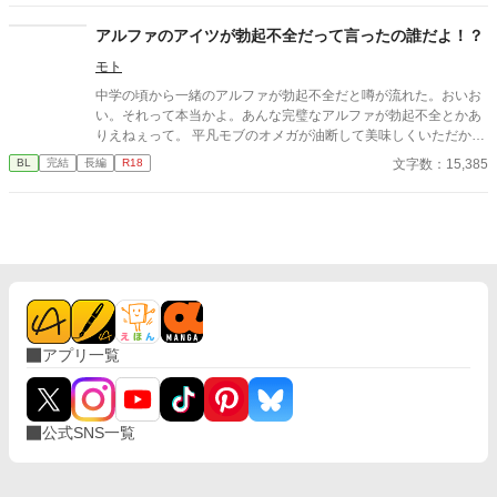
じいさまの番外編を追加しました。
アルファのアイツが勃起不全だって言ったの誰だよ！？
モト
中学の頃から一緒のアルファが勃起不全だと噂が流れた。おいお
い。それって本当かよ。あんな完璧なアルファが勃起不全とかあ
りえねぇって。 平凡モブのオメガが油断して美味しくいただかれ
る話。ラブコメ。 ムーンライトノベルズにも掲載しております。
文字数：15,385
BL
完結
長編
R18
アプリ一覧
公式SNS一覧