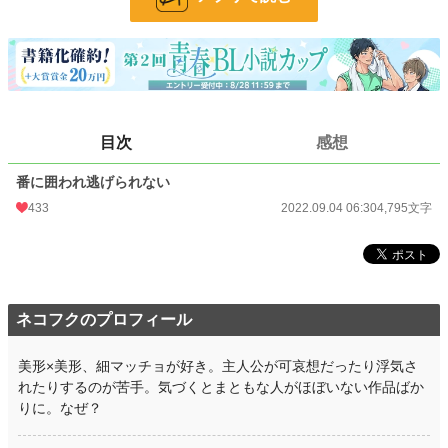
BL
2,390 位 / 31,413 件
お気に入り
419
24h.ポイント
92 pt
文字数
4,795
目次
感想
更新日時
2022.09.04 06:30
番に囲われ逃げられない
初回公開日時
2022.09.04 06:30
433
2022.09.04 06:30
4,795文字
初回完結日時
2022.09.04 06:30
週間ポイント
1,012 pt (8,899 位)
月間ポイント
5,211 pt (8,146 位)
ネコフクのプロフィール
年間ポイント
75,363 pt (7,576 位)
累計ポイント
297,335 pt (15,292 位)
美形×美形、細マッチョが好き。主人公が可哀想だったり浮気さ
れたりするのが苦手。気づくとまともな人がほぼいない作品ばか
りに。なぜ？