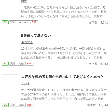
海野
唯(ゆい)には幼いころから治らない癖がある。それは寝ている
間無意識に幼馴染である相馬の指をくわえるというものだ。相馬
(そうま)はいつしかそんな唯に自分から指を差し出し、興奮する
ようになってしまうようになり、起きる直前に慌ててトイレに向
文字数：4,541
BL
完結
ｼｮｰﾄｼｮｰﾄ
R18
かい欲を吐き出していた。 ある日、いつもの様に指を唯の唇に
当てると、彼は何故か狸寝入りをしていて…？
βを囲って逃さない
ネコフク
10才の時に偶然出会った優一郎(α)と晶(β)。一目で運命を感じコ
ネを使い囲い込む。大学の推薦が決まったのをきっかけに優一郎
は晶にある提案をする。 「αに囲われ逃げられない」「Ωを囲っ
て逃さない」の囲い込みオメガバース第三弾。話が全くリンクし
文字数：5,113
BL
完結
短編
R18
ないので前の作品を見なくても大丈夫です。 やっぱりαってヤバ
いよね、というお話。第一弾、二弾に出てきた颯人がちょこっと
出てきます。 独自のオメガバースの設定が出てきますのでそこは
大好きな婚約者を僕から自由にしてあげようと思った
ご了承くださいください(・∀・) α×β、β→Ω。ピッチング有り。
こたま
オメガの岡山智晴（ちはる）には婚約者がいる。祖父が友人同士
であるアルファの香川大輝（だいき）だ。格好良くて優しい大輝
には祖父同士が勝手に決めた相手より、自らで選んだ人と幸せに
なって欲しい。自分との婚約から解放して自由にしてあげようと
文字数：12,314
BL
完結
短編
R18
思ったのだが…。ハッピーエンドオメガバースBLです。最後にお