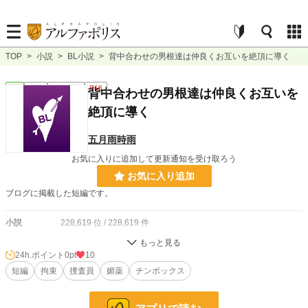
TOP
>
小説
>
BL小説
>
背中合わせの男根達は仲良くお互いを絶頂に導く
BL
完結
ｼｮｰﾄｼｮｰﾄ
R18
背中合わせの男根達は仲良くお互いを
絶頂に導く
五月雨時雨
お気に入りに追加して更新通知を受け取ろう
お気に入り追加
ブログに掲載した短編です。
小説
228,619 位 / 228,619 件
BL
31,392 位 / 31,392 件
24h.ポイント
0pt
10
お気に入り
短編
拘束
8
捜査員
媚薬
チンボックス
24h.ポイント
0 pt