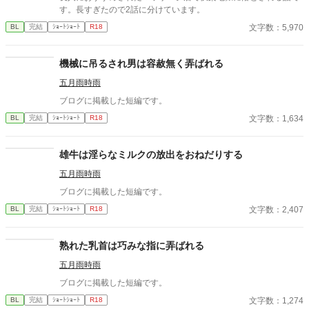
す。長すぎたので2話に分けています。
文字数：5,970
BL
完結
ｼｮｰﾄｼｮｰﾄ
R18
機械に吊るされ男は容赦無く弄ばれる
五月雨時雨
ブログに掲載した短編です。
文字数：1,634
BL
完結
ｼｮｰﾄｼｮｰﾄ
R18
雄牛は淫らなミルクの放出をおねだりする
五月雨時雨
ブログに掲載した短編です。
文字数：2,407
BL
完結
ｼｮｰﾄｼｮｰﾄ
R18
熟れた乳首は巧みな指に弄ばれる
五月雨時雨
ブログに掲載した短編です。
文字数：1,274
BL
完結
ｼｮｰﾄｼｮｰﾄ
R18