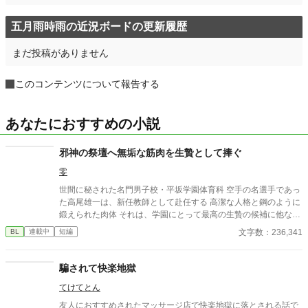
五月雨時雨の近況ボードの更新履歴
まだ投稿がありません
このコンテンツについて報告する
あなたにおすすめの小説
邪神の祭壇へ無垢な筋肉を生贄として捧ぐ
零
世間に秘された名門男子校・平坂学園体育科 空手の名選手であっ
た高尾雄一は、新任教師として赴任する 高潔な人格と鋼のように
鍛えられた肉体 それは、学園にとって最高の生贄の候補に他なら
なかった 至高の筋肉を持つ、精神を削られ意志をなくした青年を
文字数：236,341
BL
連載中
短編
太古の神に捧げるため、“水”、“風”、“土”の信奉者達が暗躍する 意
志をなくし筋肉の操り人形と化した“デク” 消える教師 山奥の男子
校で繰り広げられるダークファンタジー
騙されて快楽地獄
てけてとん
友人におすすめされたマッサージ店で快楽地獄に落とされる話で