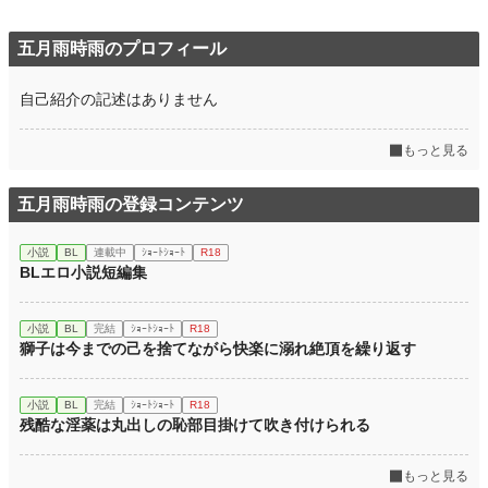
五月雨時雨のプロフィール
自己紹介の記述はありません
もっと見る
五月雨時雨の登録コンテンツ
小説
BL
連載中
ｼｮｰﾄｼｮｰﾄ
R18
BLエロ小説短編集
小説
BL
完結
ｼｮｰﾄｼｮｰﾄ
R18
獅子は今までの己を捨てながら快楽に溺れ絶頂を繰り返す
小説
BL
完結
ｼｮｰﾄｼｮｰﾄ
R18
残酷な淫薬は丸出しの恥部目掛けて吹き付けられる
もっと見る