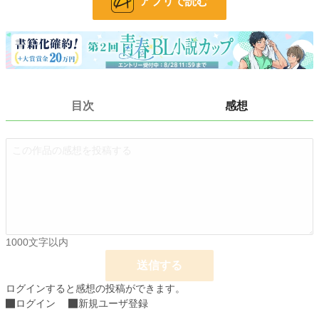
アプリで読む
文字数
1,762
更新日時
2023.02.08 21:43
初回公開日時
2023.02.08 21:43
初回完結日時
2023.02.08 21:43
目次
感想
週間ポイント
0 pt (228,619 位)
月間ポイント
14 pt (108,258 位)
年間ポイント
735 pt (92,569 位)
累計ポイント
11,122 pt (92,493 位)
1000文字以内
送信する
ログインすると感想の投稿ができます。
ログイン
新規ユーザ登録