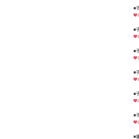
■
■
■
■
■
■
■