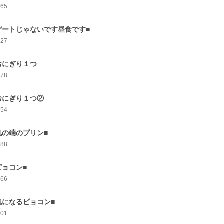
565
デートじゃないです昼食です■
527
おにぎり１つ
478
おにぎり１つ②
454
机の端のプリン■
488
ピョコン■
466
気になるピョコン■
501