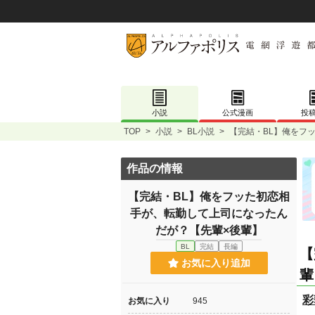
小説
公式漫画
投
TOP
>
小説
>
BL小説
>
【完結・BL】俺をフ
作品の情報
【完結・BL】俺をフッた初恋相
手が、転勤して上司になったん
だが？【先輩×後輩】
BL
完結
長編
【
お気に入り追加
輩
彩
お気に入り
945