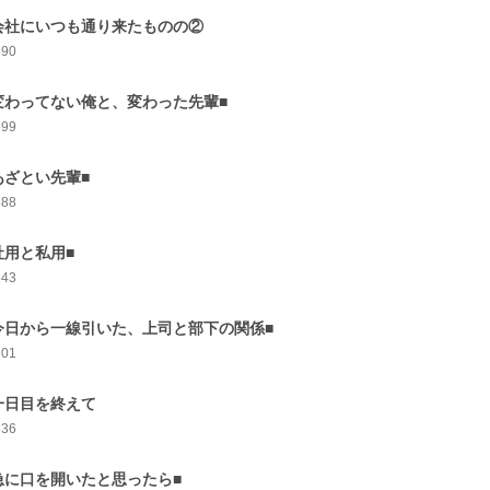
会社にいつも通り来たものの②
590
変わってない俺と、変わった先輩■
599
あざとい先輩■
588
社用と私用■
543
今日から一線引いた、上司と部下の関係■
601
一日目を終えて
536
急に口を開いたと思ったら■