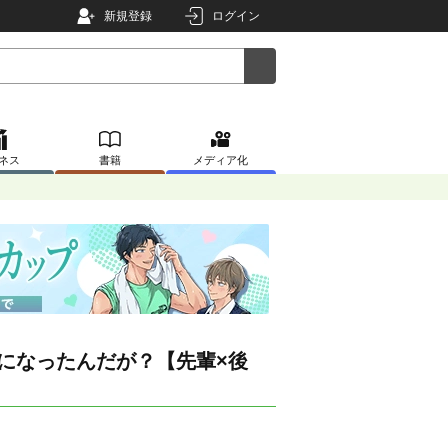
新規登録
ログイン
ネス
書籍
メディア化
になったんだが？【先輩×後