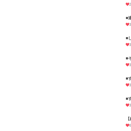
■
■
■
■
■
【