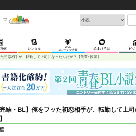
Web
稿漫画
レンタル
絵本ひろば
ビジ
コンテンツ大賞
ッた初恋相手が、転勤して上司になったんだが？【先輩×後輩】
完結・BL】俺をフッた初恋相手が、転勤して上司
】
華