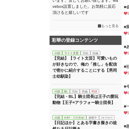
います。宜しくお願い致します。wa
vebox設置しました。お気軽に反応
■
頂けると嬉しいです
もっと見る
■
彩華の登録コンテンツ
■
小説
ライト文芸
完結
短編
【完結】【ライト文芸】可愛いもの
が好きなので、俺の「推し」を配信
■
で密かに紹介することにする【男同
士幼馴染】
■
小説
BL
完結
長編
R18
【完結・BL】騎士団長は王子の愛玩
動物【王子×アラフォー騎士団長】
■
小説
ｴｯｾｲ・ﾉﾝﾌｨｸｼｮﾝ
連載中
ｼｮｰﾄｼｮｰﾄ
【日記ほか】とある字書き擬きの徒
■
然なる日記擬き