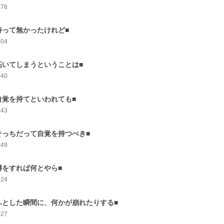
378
持って無かったけれど■
404
妬いてしまうということは■
340
自覚を持てといわれても■
343
そっちだって自覚を持つべき■
349
噂をすれば何とやら■
324
ふとした瞬間に、何かが崩れたりする■
327