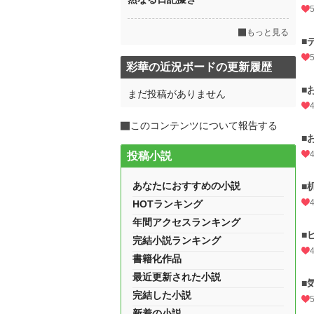
もっと見る
■
彩華の近況ボードの更新履歴
■
まだ投稿がありません
このコンテンツについて報告する
■
投稿小説
あなたにおすすめの小説
■
HOTランキング
年間アクセスランキング
■
完結小説ランキング
書籍化作品
最近更新された小説
■
完結した小説
新着の小説