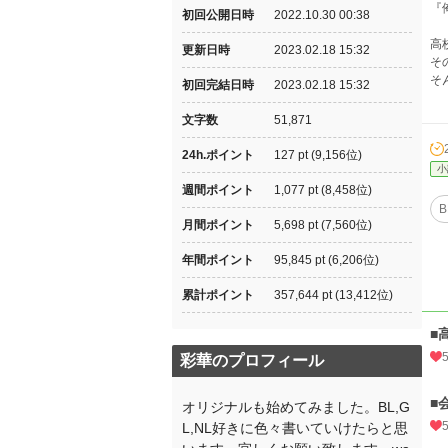
『
初回公開日時
2022.10.30 00:38
高
更新日時
2023.02.18 15:32
そ
そ
初回完結日時
2023.02.18 15:32
文字数
51,871
24h.ポイント
127 pt (9,156位)
小
週間ポイント
1,077 pt (8,458位)
B
月間ポイント
5,698 pt (7,560位)
年間ポイント
95,845 pt (6,206位)
累計ポイント
357,644 pt (13,412位)
■
彩華のプロフィール
■
オリジナルも始めてみました。BL,G
L,NL好きに色々書いていけたらと思