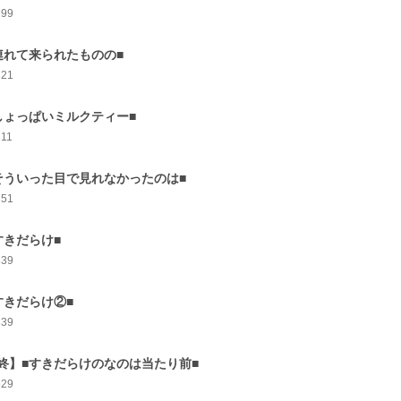
299
連れて来られたものの■
321
しょっぱいミルクティー■
311
そういった目で見れなかったのは■
351
すきだらけ■
339
すきだらけ②■
339
終】■すきだらけのなのは当たり前■
629