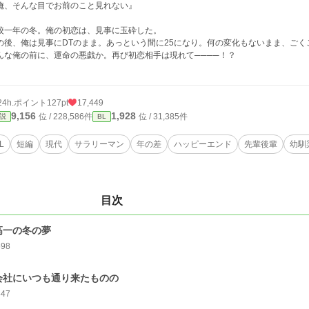
俺、そんな目でお前のこと見れない』
校一年の冬。俺の初恋は、見事に玉砕した。
の後、俺は見事にDTのまま。あっという間に25になり。何の変化もないまま、ご
んな俺の前に、運命の悪戯か。再び初恋相手は現れて────！？
24h.ポイント
127pt
17,449
9,156
1,928
位 / 228,586件
位 / 31,385件
説
BL
L
短編
現代
サラリーマン
年の差
ハッピーエンド
先輩後輩
幼馴
目次
高一の冬の夢
598
会社にいつも通り来たものの
547