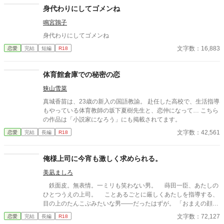
身代わりにしてゴメンね
鳴宮鶉子
身代わりにしてゴメンね
文字数：16,883
恋愛
完結
短編
R18
体育館倉庫での秘密の恋
狭山雪菜
真城香苗は、23歳の新入の国語教諭。 赴任した高校で、生活指導
もやっている体育教師の坂下夏樹先生と、恋仲になって… こちら
の作品は「小説家になろう」にも掲載されてます。
文字数：42,561
恋愛
完結
長編
R18
俺様上司に今宵も激しく求められる。
美凪ましろ
鉄面皮。無表情。一ミリも笑わない男。 蒔田一臣、あたしの
ひとつうえの上司。 ことあるごとに厳しくあたしを指導する、
目の上のたんこぶみたいな男――だったはずが。 「おまえの顔、
えっろい」 神様仏様どうしてあたしはこの男に今宵も激しく愛
文字数：72,127
恋愛
完結
長編
R18
しこまれているのでしょう。 ――2000年代初頭、IT系企業で懸