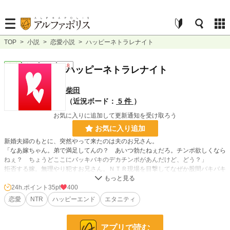
TOP
>
小説
>
恋愛小説
>
ハッピーネトラレナイト
恋愛
完結
短編
R18
ハッピーネトラレナイト
柴田
（近況ボード：
5 件
）
お気に入りに追加して更新通知を受け取ろう
お気に入り追加
新婚夫婦のもとに、突然やって来たのは夫のお兄さん。
「なあ嫁ちゃん。弟で満足してんの？ あいつ勃たねぇだろ。チンポ欲しくなら
ねぇ？ ちょうどここにバッキバキのデカチンポがあんだけど、どう？」
拒否する嫁。無理やり犯すお兄さん。ＮＴＲ現場を目撃してなぜか股間バキバキ
のＥＤ夫。そして最後はハッピー３Ｐエンド。そんなお話です。
他サイトにも掲載中
24h.ポイント
35pt
400
恋愛
NTR
ハッピーエンド
エタニティ
小説
19,546 位 / 228,619 件
アプリで読む
恋愛
8,545 位 / 66,320 件