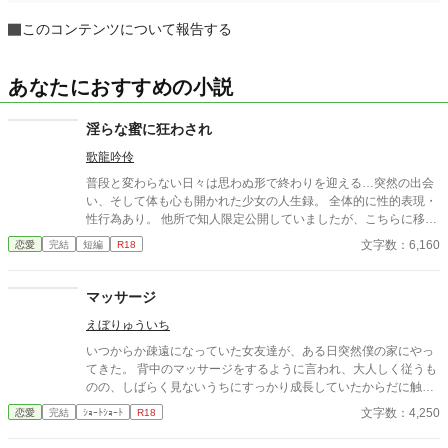
このコンテンツについて報告する
あなたにおすすめの小説
淫らな蜜に狂わされ
歌龍吟伶
普段と変わらない日々は思わぬ形で終わりを迎える…突然の出会
い、そして体も心も開かれた少女の人生録。 全体的に性的表現・
性行為あり。 他所で知人限定公開していましたが、こちらに移し
ました。 全3話完結済みです。
文字数：6,160
恋愛
完結
短編
R18
マッサージ
えぼりゅういち
いつからか疎遠になっていた女友達が、ある日突然僕の家にやっ
てきた。 背中のマッサージをするように言われ、大人しく従うも
のの、しばらく見ないうちにすっかり成長していたからだに触れ
て、興奮が止まらなくなってしまう。 僕たちはただの友達……。
文字数：4,250
恋愛
完結
ｼｮｰﾄｼｮｰﾄ
R18
そう思いながらも、彼女の身体の感触が、冷静になることを許さ
ない。