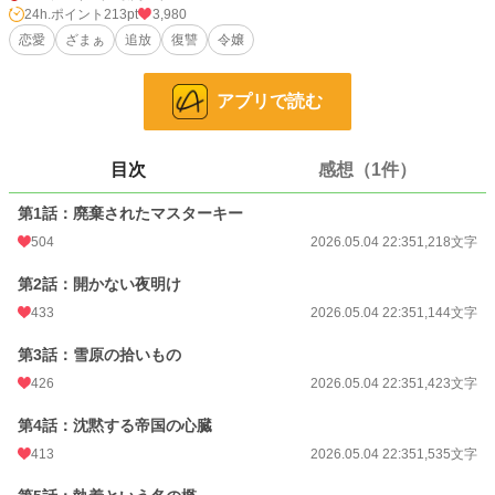
24h.ポイント
213pt
3,980
小説
6,666 位 / 228,790 件
恋愛
ざまぁ
追放
復讐
令嬢
恋愛
3,073 位 / 66,372 件
お気に入り
278
アプリで読む
24h.ポイント
213 pt
目次
感想（1件）
文字数
14,503
第1話：廃棄されたマスターキー
更新日時
2026.05.04 22:35
504
2026.05.04 22:35
1,218文字
初回公開日時
2026.05.04 22:35
第2話：開かない夜明け
初回完結日時
2026.05.04 22:35
433
2026.05.04 22:35
1,144文字
週間ポイント
6,054 pt (1,708 位)
第3話：雪原の拾いもの
月間ポイント
17,080 pt (2,758 位)
426
2026.05.04 22:35
1,423文字
年間ポイント
108,792 pt (5,557 位)
第4話：沈黙する帝国の心臓
累計ポイント
109,792 pt (28,781 位)
413
2026.05.04 22:35
1,535文字