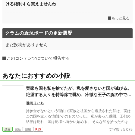
ける権利すら買えませんわ
もっと見る
クラムの近況ボードの更新履歴
まだ投稿がありません
このコンテンツについて報告する
あなたにおすすめの小説
実家も国も私を捨てたが、私を愛さないと国が滅びる。
絶望する人々を特等席で眺め、冷徹な王子の腕の中で思
考停止する。
唯崎りいち
持参金がないという理由で家族と祖国から追放された私は、実は
この国を支える“加護”そのものだった。 私が去った瞬間、王都の
結界は崩れ、国は崩壊へ向かい始める。 そんな私を拾ったのは、
冷徹と噂される隣国の王子。 「やっと見つけた。お前は俺のもの
文字数：5,079
恋愛
完結
短編
R15
だ」 捨てられたはずの私は、気づけば滅びゆく祖国を背に、彼の