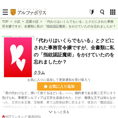
TOP
>
小説
>
恋愛小説
>
「代わりはいくらでもいる」とクビにされた事務
官令嬢ですが、全書類に私の「指紋認証魔術」をかけていたのを忘れましたか？
恋愛
完結
ｼｮｰﾄｼｮｰﾄ
「代わりはいくらでもいる」とクビに
された事務官令嬢ですが、全書類に私
の「指紋認証魔術」をかけていたのを
忘れましたか？
クラム
お気に入りに追加して更新通知を受け取ろう
お気に入り追加
「君の代わりなど、掃いて捨てるほどいる」――。婚約者である第二王子にそう
告げられ、事務官シルフィアは王宮を追放された。だが、傲慢な王子は知らなか
った。王宮の全文書、宝物庫、果ては防衛結界に至るまで、彼女の「魔紋認証」
で封印されていることを。彼女が隣国の冷徹な大公に熱烈に溺愛される中、王宮
は物理的に「開かない」絶望の牢獄と化していく。
HOTランキング 最高69位