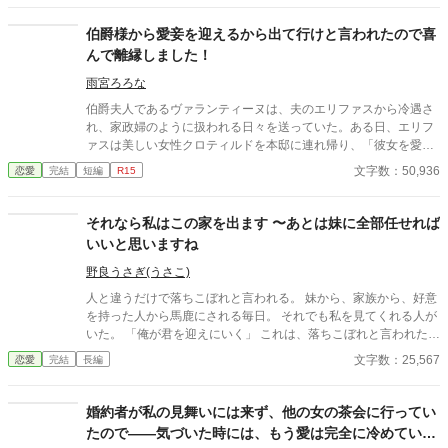
腕の中で溺愛されていた。
伯爵様から愛妾を迎えるから出て行けと言われたので喜
んで離縁しました！
雨宮ろろな
伯爵夫人であるヴァランティーヌは、夫のエリファスから冷遇さ
れ、家政婦のように扱われる日々を送っていた。ある日、エリフ
ァスは美しい女性クロティルドを本邸に連れ帰り、「彼女を愛妾
にする。お前との婚姻は終わりだ」と冷酷に離縁を言い渡す。ヴ
文字数：50,936
恋愛
完結
短編
R15
ァランティーヌは引き留めることもせず、静かにそれを受け入れ
て館を去った。 自由の身となった彼女を待っていたのは、以前か
ら彼女の類まれなる意匠の才能と清らかな心を慕っていた、隣国
それなら私はこの家を出ます 〜あとは妹に全部任せれば
の若き公爵カジミールだった。カジミールの領地で温かく迎えら
いいと思いますね
れ、本来の輝きを取り戻していくヴァランティーヌ。 一方、彼女
を失った伯爵邸は、ヴァランティーヌの細やかな差配がなくなっ
野良うさぎ(うさこ)
たことで急速に機能不全に陥り、没落の一途をたどる。激しい後
人と違うだけで落ちこぼれと言われる。 妹から、家族から、好意
悔に苛まれたエリファスは彼女を連れ戻そうとするが、そこには
を持った人から馬鹿にされる毎日。 それでも私を見てくれる人が
驚くべき真実と、完璧なまでの「ざまぁ」が待ち受けていた。
いた。 「俺が君を迎えにいく」 これは、落ちこぼれと言われた私
が、極悪当主と婚約させられそうになったと思ったら、運命の人
文字数：25,567
恋愛
完結
長編
と巡り会えた話。 異能、シンデレラ、溺愛 ※一応初期バージョン
(下書き)5万文字書いてあって、鎌倉の日々やらなにやら、母様ざ
まぁまで書いてありましたね。 ただ、設定やプロット、キャラ、
婚約者が私の見舞いには来ず、他の女の茶会に行ってい
口調を変えたので、続きは書けなくないですが、超時間かかりま
たので――気づいた時には、もう愛は完全に冷めていま
す。 ご要望が多ければ、続き書きますね。