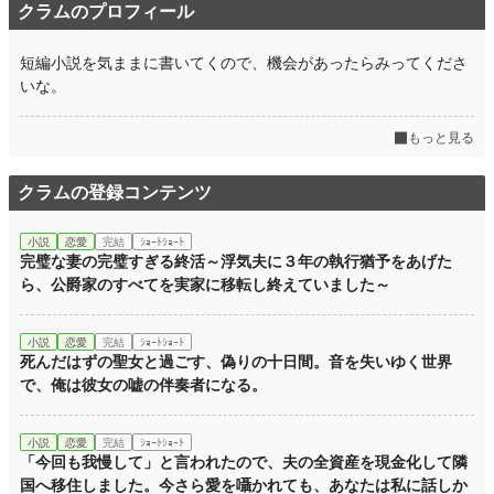
クラムのプロフィール
短編小説を気ままに書いてくので、機会があったらみってくださ
いな。
もっと見る
クラムの登録コンテンツ
小説
恋愛
完結
ｼｮｰﾄｼｮｰﾄ
完璧な妻の完璧すぎる終活～浮気夫に３年の執行猶予をあげた
ら、公爵家のすべてを実家に移転し終えていました～
小説
恋愛
完結
ｼｮｰﾄｼｮｰﾄ
死んだはずの聖女と過ごす、偽りの十日間。音を失いゆく世界
で、俺は彼女の嘘の伴奏者になる。
小説
恋愛
完結
ｼｮｰﾄｼｮｰﾄ
「今回も我慢して」と言われたので、夫の全資産を現金化して隣
国へ移住しました。今さら愛を囁かれても、あなたは私に話しか