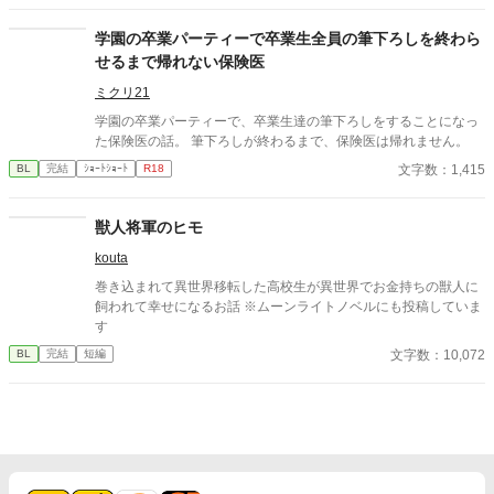
学園の卒業パーティーで卒業生全員の筆下ろしを終わら
せるまで帰れない保険医
ミクリ21
学園の卒業パーティーで、卒業生達の筆下ろしをすることになっ
た保険医の話。 筆下ろしが終わるまで、保険医は帰れません。
文字数：1,415
BL
完結
ｼｮｰﾄｼｮｰﾄ
R18
獣人将軍のヒモ
kouta
巻き込まれて異世界移転した高校生が異世界でお金持ちの獣人に
飼われて幸せになるお話 ※ムーンライトノベルにも投稿していま
す
文字数：10,072
BL
完結
短編