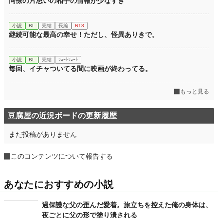
同僚の片思いの相手の情報が少なすぎ
小説
BL
完結
長編
R18
継続可能な最高の幸せ！ただし、怪異ありきで。
小説
BL
完結
ｼｮｰﾄｼｮｰﾄ
毎回、イチャついてる間に映画が終わってる。
もっと見る
豆腐屋の近況ボードの更新履歴
まだ投稿がありません
このコンテンツについて報告する
あなたにおすすめの小説
過保護な父の歪んだ愛着。旅立ちを控えた俺の身体は、
夜ごとに父の形で塗り潰される