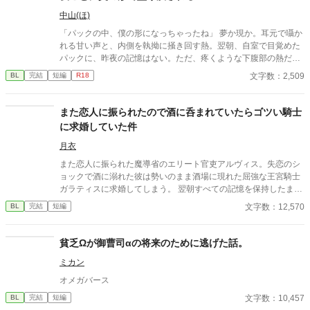
中山(ほ)
「パックの中、僕の形になっちゃったね」 夢か現か。耳元で囁か
れる甘い声と、内側を執拗に掻き回す熱。翌朝、自室で目覚めた
パックに、昨夜の記憶はない。ただ、疼くような下腹部の熱だけ
が残っていた。 相談しようと向かった相手こそが、自分を侵食し
文字数：2,509
BL
完結
短編
R18
ている張本人だとも知らずに、パックは父の部屋の扉を開く。 こ
のお話はムーンライトでも投稿してます〜
また恋人に振られたので酒に呑まれていたらゴツい騎士
に求婚していた件
月衣
また恋人に振られた魔導省のエリート官吏アルヴィス。失恋のシ
ョックで酒に溺れた彼は勢いのまま酒場に現れた屈強な王宮騎士
ガラティスに求婚してしまう。 翌朝すべての記憶を保持したまま
絶望するアルヴィスだったが当のガラティスはなぜか本気だっ
文字数：12,570
BL
完結
短編
た。 「安心しろ。俺は誠実な男だ。一度決めたことは覆さない」
逃げようとするエリート魔導師と絶対に逃がさない最強騎士 貢ぎ
体質な男が捕まる強制恋愛コメディのつもりです！！
貧乏Ωが御曹司αの将来のために逃げた話。
ミカン
オメガバース
文字数：10,457
BL
完結
短編