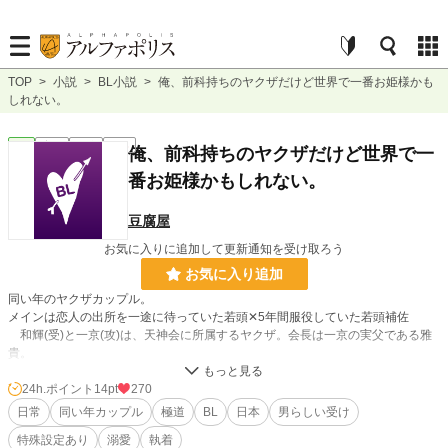
TOP
>
小説
>
BL小説
>
俺、前科持ちのヤクザだけど世界で一番お姫様かも
しれない。
BL
完結
短編
R18
俺、前科持ちのヤクザだけど世界で一
番お姫様かもしれない。
豆腐屋
お気に入りに追加して更新通知を受け取ろう
お気に入り追加
同い年のヤクザカップル。
メインは恋人の出所を一途に待っていた若頭✕5年間服役していた若頭補佐
和輝(受)と一京(攻)は、天神会に所属するヤクザ。会長は一京の実父である雅
貴。
ある日、敵対組織の襲撃による乱闘中に、和輝は恋人の父親であり会長の雅貴
を助けるため人を撃ってしまう。
24h.ポイント
14pt
270
殺人未遂の罪で5年の実刑で服役生活を送っていた和輝と最愛の恋人と引き離
日常
同い年カップル
極道
BL
日本
男らしい受け
された一京、それぞれの5年間を送り、無事にまた二人一緒の生活が始まる。
特殊設定あり
溺愛
執着
和輝を溺愛し常に彼を幸せにすることに全力な一京と、日々、異常な程の愛を浴