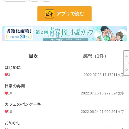
びながらも平然と健康に生きている和輝。
時々、一京の和輝に捧げる愛のために部下達が通常業務外の労働を強いられた
アプリで読む
り、物理的な犠牲が生まれたりといろいろありつつも、二人が迎えるのはハッピ
ーエンドです。
小説
30,286 位 / 228,618 件
BL
7,714 位 / 31,392 件
お気に入り
151
目次
感想（1件）
24h.ポイント
14 pt
はじめに
文字数
81,475
3
2022.07.28 17:17
211文字
更新日時
2022.07.23 20:43
日常の再開
初回公開日時
2022.06.24 20:00
10
2022.07.16 18:27
2,324文字
初回完結日時
2022.06.24 20:00
カフェのパンケーキ
10
2022.06.24 21:00
2,561文字
週間ポイント
56 pt (43,923 位)
おめかし
月間ポイント
196 pt (52,128 位)