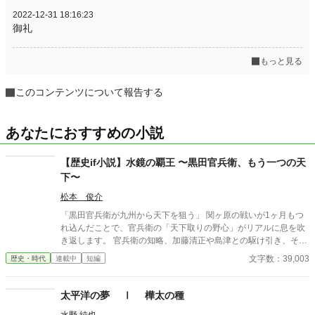
2022-12-31 18:16:23
御礼
もっと見る
このコンテンツについて報告する
あなたにおすすめの小説
【歴史if小説】水鏡の覇王 〜黒田官兵衛、もう一つの天
下〜
松本 俊介
「黒田官兵衛が九州から天下を狙う」 関ヶ原の戦いが1ヶ月もつ
れ込んだことで、官兵衛の「天下取りの野心」がリアルに息を吹
き返します。 官兵衛の知略、加藤清正や島津との駆け引き、そし
て豊臣秀頼を擁した「九州王国」の建国から徳川家康との決戦な
文字数：39,003
歴史・時代
連載中
短編
どを歴史if小説としました。続きも掲載予定です。
太平洋の夢 Ⅰ 樺太の種