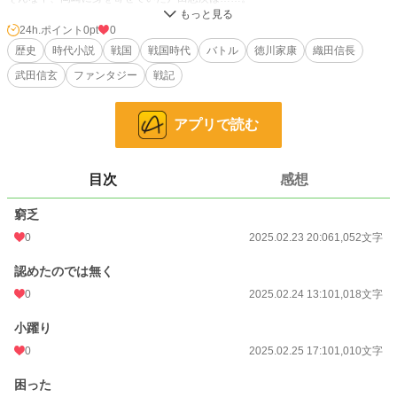
24h.ポイント
0pt
0
小説
229,002 位 / 229,002 件
歴史
時代小説
戦国
戦国時代
バトル
徳川家康
織田信長
歴史・時代
3,227 位 / 3,227 件
武田信玄
ファンタジー
戦記
お気に入り
0
アプリで読む
24h.ポイント
0 pt
文字数
7,267
目次
感想
更新日時
2025.03.01 20:10
窮乏
初回公開日時
2025.02.23 20:06
0
2025.02.23 20:06
1,052文字
週間ポイント
0 pt (229,002 位)
認めたのでは無く
月間ポイント
21 pt (99,131 位)
0
2025.02.24 13:10
1,018文字
年間ポイント
273 pt (118,462 位)
小躍り
累計ポイント
3,528 pt (140,581 位)
0
2025.02.25 17:10
1,010文字
困った