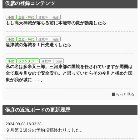
俣彦の登録コンテンツ
小説
歴史・時代
連載中
長編
もし高天神城が落ちる前に本能寺の変が勃発したら
小説
歴史・時代
連載中
長編
魚津城の落城を１日先送りしたら
小説
ファンタジー
連載中
長編
私の名は多米又三郎。三河東部の国境を任されていますが周囲は
全て親今川なので安全安心。と思っていたらその今川と揉めた国
衆が我が城に……。
もっと見る
俣彦の近況ボードの更新履歴
2024-09-08 16:33:38
９月第２週分の予約投稿終わりました。