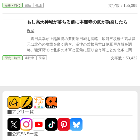
文字数：155,399
歴史・時代
完結
長編
もし高天神城が落ちる前に本能寺の変が勃発したら
俣彦
真田昌幸が上越国境の要衝沼田城を調略。駿河三枚橋の高坂昌
元は北条の攻撃を良く防ぎ。沼津の曽根昌世は伊豆戸倉城を調
略。駿河湾では北条の水軍と互角に渡り合う等こと対北条に関し
ては順調に推移している武田家でありましたが当主の武田勝頼は
文字数：53,432
歴史・時代
連載中
長編
浮かぬ表情。 問題は西。 遠江の要衝高天神城は包囲され、援
軍を送ろうとすると東から北条が動き出す。取り囲んでいる徳川
の背後には本願寺との戦いを終え、大量の兵を送り込む準備が整
った織田信長。このままでは高天神を見捨てなければならない。
この大ピンチの状況で……本能寺の変が勃発したら……。
アプリ一覧
公式SNS一覧