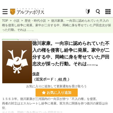
TOP
>
小説
>
歴史・時代小説
>
徳川家康。一向宗に認められていた不入の
権を侵害し紛争に発展。家中が二分する中、岡崎に身を寄せていた戸田忠次が採
った行動。それは……。
歴史・時代
連載中
長編
徳川家康。一向宗に認められていた不
入の権を侵害し紛争に発展。家中が二
分する中、岡崎に身を寄せていた戸田
忠次が採った行動。それは……。
俣彦
（近況ボード：
40 件
）
お気に入りに追加して更新通知を受け取ろう
お気に入り追加
１５６３年。徳川家康が三河国内の一向宗が持つ「不入の権」を侵害。
両者の対立はエスカレートし紛争に発展。双方共に関係を持つ徳川の家臣は分
裂。
そんな中、岡崎に身を寄せていた戸田忠次は……。