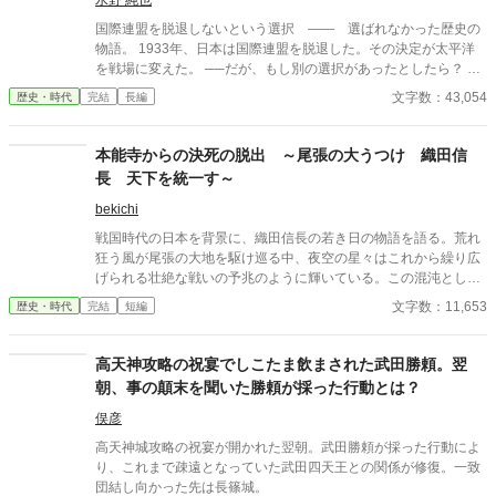
水野 純也
国際連盟を脱退しないという選択 —— 選ばれなかった歴史の
物語。 1933年、日本は国際連盟を脱退した。その決定が太平洋
を戦場に変えた。 ──だが、もし別の選択があったとしたら？ 18
81年、明治の春。ハワイ国王カラカウアの来日で、伊藤博文が一
文字数：43,054
歴史・時代
完結
長編
粒の種を蒔いた。連盟でも同盟でもない、小さな「日布親善協
定」。劇的でないことが本質の、しかし確かな種。 史実と小説の
比較、創作の裏話や最新情報はnoteで公開中！ https://note.com/h
本能寺からの決死の脱出 ～尾張の大うつけ 織田信
al_miz 五十年後、その種が芽吹こうとしていた。 一九二九年、雨
長 天下を統一す～
のジュネーブ。外務省書記官・黒瀬誠一郎は軍縮委員会の傍聴席
で、異質な女と出会う。ミリアム・カッツ──シオニスト連盟ジュ
bekichi
ネーブ支部。彼女の言葉は唐突だった。「私たちには土地が必要
戦国時代の日本を背景に、織田信長の若き日の物語を語る。荒れ
です。どこかに。本当に、どこかに」 黒瀬の口から思いがけず漏
狂う風が尾張の大地を駆け巡る中、夜空の星々はこれから繰り広
れた一語が、歴史の分岐点を生む。 「樺太」 架空歴史小説。 日
げられる壮絶な戦いの予兆のように輝いている。この混沌とした
本、ユダヤ人移民、太平洋の覇権──三つの糸が、選ばれなかった
時代において、信長はまだ無名であったが、彼の野望はやがて天
文字数：11,653
歴史・時代
完結
短編
二十世紀を織りなす。
下を揺るがすことになる。信長は、父・信秀の治世に疑問を持ち
ながらも、独自の力を蓄え、異なる理想を追求し、反逆者とみな
されることもあれば期待の星と讃えられることもあった。彼の目
高天神攻略の祝宴でしこたま飲まされた武田勝頼。翌
標は、乱世を統一し平和な時代を創ることにあった。物語は信長
朝、事の顛末を聞いた勝頼が採った行動とは？
の足跡を追い、若き日の友情、父との確執、大名との駆け引きを
描く。信長の人生は、斎藤道三、明智光秀、羽柴秀吉、徳川家
俣彦
康、伊達政宗といった時代の英傑たちとの交流とともに、一つの
高天神城攻略の祝宴が開かれた翌朝。武田勝頼が採った行動によ
大きな物語を形成する。この物語は、信長の未知なる野望の軌跡
り、これまで疎遠となっていた武田四天王との関係が修復。一致
を描くものである。
団結し向かった先は長篠城。