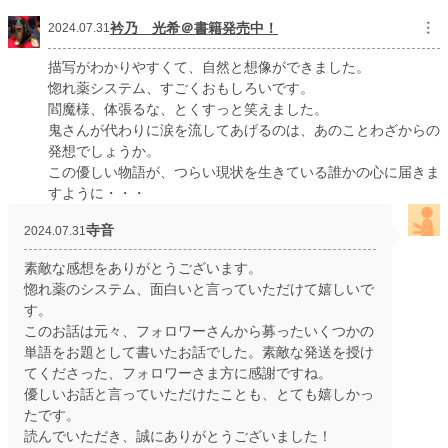
衿乃 光希＠書籍発売中！
︙
2024.07.31
描写がわかりやすくて、自然と想像ができました。
惚れ薬システム、すごくおもしろいです。
閻魔様、体張るな、とくすっと笑えました。
鬼さんが代わりに涙を流してあげるのは、あのことわざからの
発想でしょうか。
この優しい物語が、つらい現状を生きている誰かの心に届きま
すように・・・
寺音
2024.07.31
素敵な感想をありがとうございます。
惚れ薬のシステム、面白いと言っていただけて嬉しいで
す。
このお話は元々、フォロワーさんから募ったいくつかの
単語をお題として書いたお話でした。素敵な発送を授け
てくださった、フォロワーさま方に感謝ですね。
優しいお話と言っていただけたことも、とても嬉しかっ
たです。
読んでいただき、誠にありがとうございました！