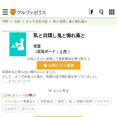
TOP
>
小説
>
キャラ文芸小説
>
私と目隠し鬼と惚れ薬と
キャラ文芸
完結
短編
私と目隠し鬼と惚れ薬と
寺音
（近況ボード：
1 件
）
お気に入りに追加して更新通知を受け取ろう
お気に入り追加
目覚めると知らない橋の上にいました。
そして、そこで出会った鬼が、死者の涙で惚れ薬を作っていました。
……どういうこと？
これは「私」が体験した、かなり奇妙な悲しく優しい物語。
24h.ポイント
0pt
25
ファンタジー要素あり
女性視点
現代
鬼
死後の世界
コメディ
※有名な神様や道具、その名称などを物語の中で使用させていただいております
じんわり
ほっこり
が、死後の世界を独自に解釈・構築しております。物語、フィクションとしてお
楽しみください。