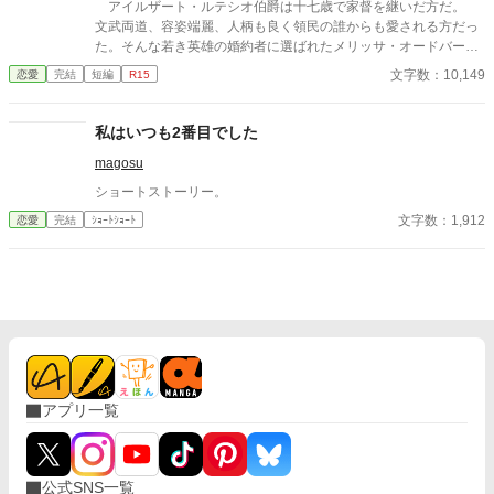
アイルザート・ルテシオ伯爵は十七歳で家督を継いだ方だ。
文武両道、容姿端麗、人柄も良く領民の誰からも愛される方だっ
た。そんな若き英雄の婚約者に選ばれたメリッサ・オードバーン
子爵令嬢は、自身を果報者と信じて疑っていなかった。 彼が屋
文字数：10,149
恋愛
完結
短編
R15
敷のメイドと関係を持っていると知る事になる、その時までは。
貴族に愛人がいる事など珍しくもない。そんな事は分かってい
るつもりだった。分かっていてそれでも、許せなかった。 メリ
私はいつも2番目でした
ッサにとってアイルザートは、本心から愛した人だったから。
magosu
ショートストーリー。
文字数：1,912
恋愛
完結
ｼｮｰﾄｼｮｰﾄ
アプリ一覧
公式SNS一覧