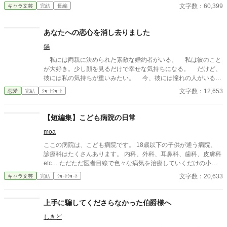
する。彼の部下であり不倫相手の優美が、会社を混乱に陥れつつ
文字数：60,399
キャラ文芸
完結
長編
あったのだ。 尚紀の冷たい態度と優美の挑発に苦しむ中、奏は再
び経営者としての力を取り戻す決意をする。裏切りの証拠を集
め、かつての仲間や信頼できる協力者たちと連携しながら、会社
あなたへの恋心を消し去りました
を立て直すための計画を進める奏。だが、それは尚紀と優美の野
鍋
望を徹底的に打ち砕く覚悟でもあった。 取締役会での対決、揺れ
る社内外の信頼、そして壊れた夫婦の絆の果てに待つのは――。
私には両親に決められた素敵な婚約者がいる。 私は彼のこと
自分の誇りと未来を取り戻すため、すべてを賭けて挑む奏の闘
が大好き。少し顔を見るだけで幸せな気持ちになる。 だけど、
い。復讐の果てに見える新たな希望と、繊細な人間ドラマが交錯
彼には私の気持ちが重いみたい。 今、彼には憧れの人がいる。
する物語がここに。
その人は大人びた雰囲気をもつ二つ上の先輩。 彼は心は自由で
文字数：12,653
恋愛
完結
ｼｮｰﾄｼｮｰﾄ
いたい言っていた。 その女性と話す時、私には見せない楽しそ
うな笑顔を向ける貴方を見て、胸が張り裂けそうになる。 友人
たちは言う。お互いに干渉しない割り切った夫婦のほうが気が楽
【短編集】こども病院の日常
だって……。 だから私は彼が自由になれるように、魔女にこの
moa
激しい気持ちを封印してもらったの。 ※このお話はハッピーエン
ドではありません。 ※短いお話でサクサクと進めたいと思いま
ここの病院は、こども病院です。 18歳以下の子供が通う病院、
す。
診療科はたくさんあります。 内科、外科、耳鼻科、歯科、皮膚科
etc… ただただ医者目線で色々な病気を治療していくだけの小説
です。 恋愛要素などは一切ありません。 密着病院24時！的な感
文字数：20,633
キャラ文芸
完結
ｼｮｰﾄｼｮｰﾄ
じです。 人物像などは表記していない為、読者様のご想像にお任
せします。 ※泣く表現、痛い表現など嫌いな方は読むのをお控え
ください。 歯科以外の医療知識はそこまで詳しくないのですみま
上手に騙してくださらなかった伯爵様へ
せんがご了承ください。
しきど