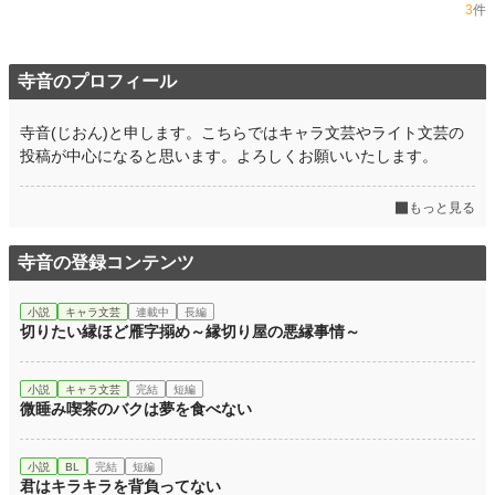
3
件
寺音のプロフィール
寺音(じおん)と申します。こちらではキャラ文芸やライト文芸の
投稿が中心になると思います。よろしくお願いいたします。
もっと見る
寺音の登録コンテンツ
小説
キャラ文芸
連載中
長編
切りたい縁ほど雁字搦め～縁切り屋の悪縁事情～
小説
キャラ文芸
完結
短編
微睡み喫茶のバクは夢を食べない
小説
BL
完結
短編
君はキラキラを背負ってない