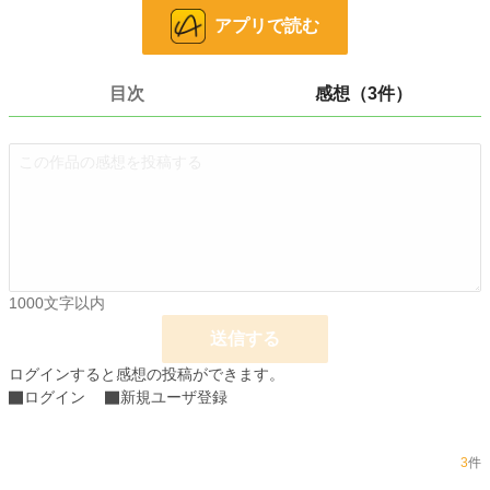
アプリで読む
小説
228,705 位 / 228,705 件
キャラ文芸
5,634 位 / 5,634 件
目次
感想（3件）
お気に入り
5
24h.ポイント
0 pt
文字数
10,153
更新日時
2024.07.01 09:06
初回公開日時
2024.06.30 01:28
1000文字以内
初回完結日時
2024.07.01 09:06
送信する
週間ポイント
0 pt (228,705 位)
ログインすると感想の投稿ができます。
月間ポイント
42 pt (83,903 位)
ログイン
新規ユーザ登録
年間ポイント
105 pt (140,375 位)
累計ポイント
3,469 pt (141,133 位)
3
件