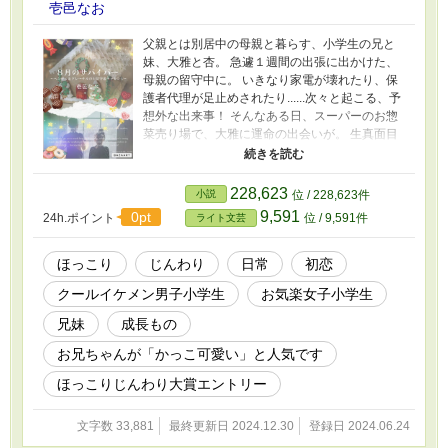
壱邑なお
父親とは別居中の母親と暮らす、小学生の兄と
妹、大雅と杏。 急遽１週間の出張に出かけた、
母親の留守中に。 いきなり家電が壊れたり、保
護者代理が足止めされたり......次々と起こる、予
想外な出来事！ そんなある日、スーパーのお惣
菜売り場で、大雅に運命の出会いが。 生真面目
なクールイケメン兄と、お気楽きゅるんな妹。
森で迷ったヘンゼルとグレーテルみたいな2人
は、真夏のお留守番チャレンジを乗り切れるの
228,623
小説
位 / 228,623件
か？ ほんのり初恋風味の、ほっこりストーリー
9,591
0pt
24h.ポイント
位 / 9,591件
ライト文芸
です♪ ※番外編『ほしこよい』を完結しました。
（2024/7/19） ※番外編２『あまつかぜ』を完結
しました。（2024/8/23） ※番外編３『くものみ
ほっこり
じんわり
日常
初恋
ね 』を完結しました。（2024/9/27） ※ 番外編
クールイケメン男子小学生
お気楽女子小学生
４『万聖節』を完結しました。（2024/10/25）
※番外編５『待降節 』を完結しました
兄妹
成長もの
（2024/12/20） ※番外編６『生誕祭』を完結し
ました（2024/12/30） 表紙絵は、あさぎ かな様
お兄ちゃんが「かっこ可愛い」と人気です
（XID: @Chocolat02_1234）作。
ほっこりじんわり大賞エントリー
文字数 33,881
最終更新日 2024.12.30
登録日 2024.06.24