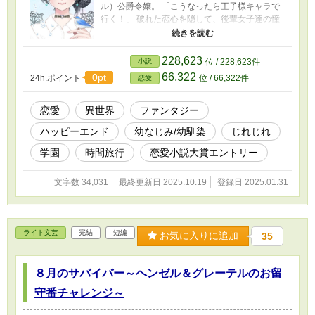
ル）公爵令嬢。 「こうなったら王子様キャラで
行く！」 破れた恋心を隠して、後輩女子達の憧
れ、魔法学園のプリンスを目指して。 ついには
最優秀生徒に贈られる、『時間旅行』を勝ち取
ったメイベルは。 助手代理のパーシーと一緒
228,623
小説
位 / 228,623件
に、旅の扉を開けた。 行先は50年前、革命に消
66,322
0pt
24h.ポイント
位 / 66,322件
恋愛
えた帝国。 幼い皇女の寝室。 図書室に隠された
秘密と、思いがけないトラブル！ 2人の旅と恋の
行方を、ぜひ見守ってください。 (『小説家にな
恋愛
異世界
ファンタジー
ろう』でも公開しています) ※本編を加筆修正、
ハッピーエンド
幼なじみ/幼馴染
じれじれ
9話→10話にしました。(2025.10.14) ※表紙絵
は、Picrew『街の女の子メーカー』で作成。
学園
時間旅行
恋愛小説大賞エントリー
文字数 34,031
最終更新日 2025.10.19
登録日 2025.01.31
ライト文芸
完結
短編
お気に入りに追加
35
８月のサバイバー～ヘンゼル＆グレーテルのお留
守番チャレンジ～