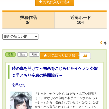
お気に入りに追加
投稿作品
近況ボード
3
10
件
件
3
件
恋愛
完結
短編
お気に入りに追加
38
時の扉を開けて～初恋をこじらせたイケメン令嬢
＆早とちり令息の時間旅行～
壱邑なお
「じゃあ、俺たちライバルだな？ お互い頑張ろ
う！」 幼なじみで初恋の相手パーシヴァル（パ
ーシー）から、告白されていたはずなのに...なぜ
かライバル宣言されてしまった、メイベル（ベ