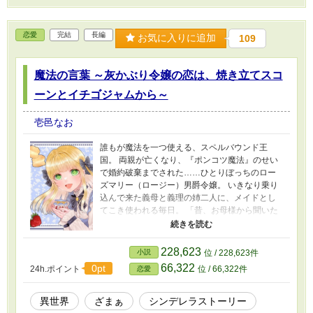
恋愛
完結
長編
お気に入りに追加
109
魔法の言葉 ～灰かぶり令嬢の恋は、焼き立てスコ
ーンとイチゴジャムから～
壱邑なお
誰もが魔法を一つ使える、スペルバウンド王
国。 両親が亡くなり、『ポンコツ魔法』のせい
で婚約破棄までされた……ひとりぼっちのロー
ズマリー（ロージー）男爵令嬢。 いきなり乗り
込んで来た義母と義理の姉二人に、メイドとし
てこき使われる毎日。 「昔、お母様から聞いた
『灰かぶり』のお話にそっくりだけど。 わたし
は、ガラスの靴もカボチャの馬車もいらない
わ！」 シンデレラルートの令嬢が、自分から飛
228,623
小説
位 / 228,623件
び込んだ新たな生活の中で。 運命の人と出会
66,322
0pt
24h.ポイント
位 / 66,322件
恋愛
い、恋に落ちる……ほっこりハッピーエンドの
お話です。 表紙絵は七狗様
（XID:@779nanaku）作。
異世界
ざまぁ
シンデレラストーリー