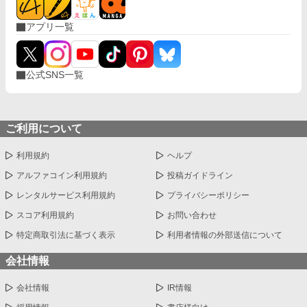
週決まった曜日に店を訪れる無口な騎士ルシアン。 パンを食べる
ときだけ少しだけ表情を緩める彼と、穏やかな時間を重ねるうち
アプリ一覧
に、フローラの心にも淡い想いが芽生えていく。 けれど半年後、
彼女の無実が証明され、祖国から迎えの騎士たちがやって来る。
「わたしの居場所は、ここです」 すべてを失ったからこそ見つけ
られた、自分で選ぶ人生と幸せ。 追放された悪役令嬢が、辺境の
公式SNS一覧
食堂で新しい家族と恋をつかむ、再出発の溺愛ファンタジー。
ご利用について
利用規約
ヘルプ
アルファコイン利用規約
投稿ガイドライン
レンタルサービス利用規約
プライバシーポリシー
スコア利用規約
お問い合わせ
特定商取引法に基づく表示
利用者情報の外部送信について
会社情報
会社情報
IR情報