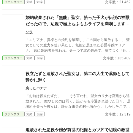
文字数：21,462
ファンタジー
完結
短編
の記憶を！ 『悪役令嬢？上等じゃない！これからは大地を耕し、
自分の手で幸せを掴んでみせるわ！』 痩せた土地を蘇らせ、極上
のオーガニック野菜で人々の胃袋を掴み、やがては小さなレスト
婚約破棄された「無能」聖女、拾った子犬が伝説の神獣
ランから国をも動かす伝説を築いていく。 これは、失うことから
だったので、辺境で極上もふもふライフを満喫します。
始まった、一人の女性の美味しくて最高に爽快な逆転成り上がり
～捨てた国が滅びそう？知りません～
物語。元婚約者が土下座しに来た頃には、もう手遅れです！
ソラ
「エリアナ、貴様との婚約を破棄し、この国から追放する！」 聖
女としての魔力を使い果たし、無能と蔑まれた公爵令嬢エリア
ナ。 妹に婚約者を奪われ、身一つで北の最果て、凍てつく「死の
森」へと捨てられる。 寒さに震え死を覚悟した彼女が出会ったの
文字数：135,409
ファンタジー
完結
長編
は、雪に埋もれていた一匹の小さなしっぽ。 「……ひとりぼっち
なの？ 大丈夫、私が温めてあげるわ」 最後の手向けに、残された
わずかな浄化の力を注いだエリアナ。 だが、その子犬の正体は―
役立たずと追放された聖女は、第二の人生で薬師として
―数千年の眠りから目覚めた、世界を滅ぼす伝説の神獣『フェン
静かに輝く
リル』だった！ ヒロインの淹れるお茶に癒やされ、ヒロインのブ
ラッシングにうっとり。 最強の神獣は、彼女を守るためだけに辺
腐ったバナナ
境を「極上の聖域」へと作り替えていく。 一方、本物の聖女（結
「お前は役立たずだ」 ――そう言われ、聖女カリナは宮廷から追
界維持役）を失った王国では、災厄が次々と降り注ぎ、崩壊の危
放された。 癒やしの力は弱く、誰からも冷遇され続けた日々。 居
機を迎えていた。 今さら「戻ってきてくれ」と泣きついてくる王
場所を失った彼女は、静かな田舎の村へ向かう。 しかしそこで出
子たち。 けれど、エリアナの膝の上には、甘えん坊の神獣様（執
会ったのは、病に苦しむ人々、薬草を必要とする生活、そして彼
文字数：12,319
ファンタジー
完結
長編
着心MAX）が陣取っていて――。 「聖女の仕事？ いえ、今は神
女をまっすぐ信じてくれる村人たちだった。 小さな治療を重ねる
獣様とのお昼寝の方が忙しいので」 無自覚チートな聖女と、彼女
うちに、カリナは“ただの役立たず”ではなく「薬師」としての価
にだけはデレデレな神獣様による、逆転溺愛スローライフが幕を
値を見いだしていく。
追放された悪役令嬢が前世の記憶とカツ丼で辺境の救世
開ける！