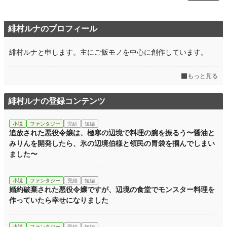
緋村ルナのプロフィール
緋村ルナと申します。主にご飯モノを中心に創作しています。
もっと見る
緋村ルナの登録コンテンツ
小説
ファンタジー
完結
短編
追放された悪役令嬢は、極寒の辺境で料理の腕を振るう〜醤油と
みりんを開発したら、氷の辺境伯様と領民の胃袋を掴んでしまい
ました〜
小説
ファンタジー
完結
短編
婚約破棄された悪役令嬢ですが、辺境の食堂でモンスター料理を
作っていたら幸せになりました
小説
ファンタジー
完結
短編