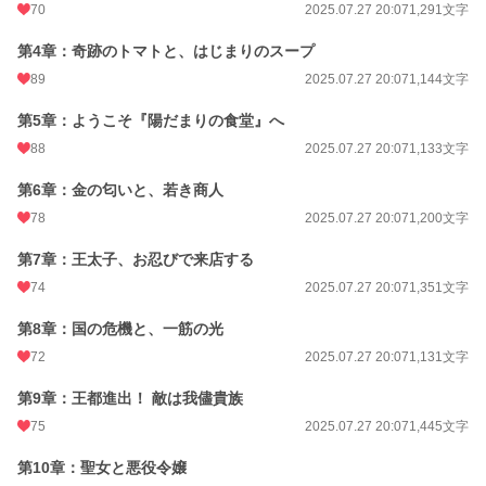
70
2025.07.27 20:07
1,291文字
年間ポイント
13,354 pt (26,219 位)
第4章：奇跡のトマトと、はじまりのスープ
累計ポイント
25,667 pt (63,068 位)
89
2025.07.27 20:07
1,144文字
第5章：ようこそ『陽だまりの食堂』へ
88
2025.07.27 20:07
1,133文字
第6章：金の匂いと、若き商人
78
2025.07.27 20:07
1,200文字
第7章：王太子、お忍びで来店する
74
2025.07.27 20:07
1,351文字
第8章：国の危機と、一筋の光
72
2025.07.27 20:07
1,131文字
第9章：王都進出！ 敵は我儘貴族
75
2025.07.27 20:07
1,445文字
第10章：聖女と悪役令嬢