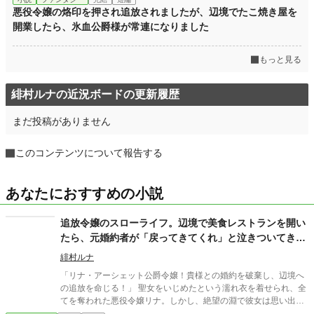
悪役令嬢の烙印を押され追放されましたが、辺境でたこ焼き屋を
開業したら、氷血公爵様が常連になりました
もっと見る
緋村ルナの近況ボードの更新履歴
まだ投稿がありません
このコンテンツについて報告する
あなたにおすすめの小説
追放令嬢のスローライフ。辺境で美食レストランを開い
たら、元婚約者が「戻ってきてくれ」と泣きついてきま
したが、寡黙な騎士様と幸せなのでお断り！
緋村ルナ
「リナ・アーシェット公爵令嬢！貴様との婚約を破棄し、辺境へ
の追放を命じる！」 聖女をいじめたという濡れ衣を着せられ、全
てを奪われた悪役令嬢リナ。しかし、絶望の淵で彼女は思い出
す。――自分が日本のOLで、家庭菜園をこよなく愛していた前世