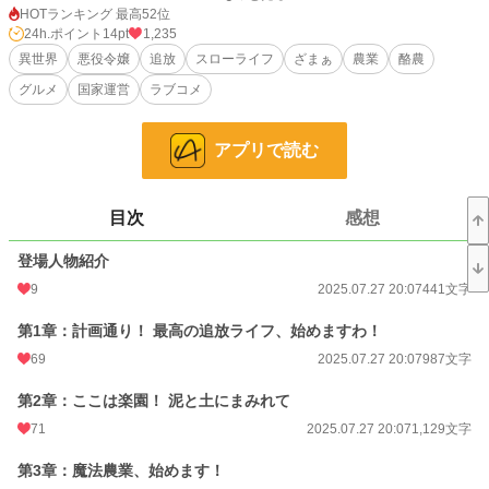
奇跡は、国全体を巻き込む大きなうねりとなっていく。
HOTランキング 最高52位
これは、自分の居場所を自分の手で作り出した、一人の令嬢の痛快サクセススト
24h.ポイント
14pt
1,235
ーリー！ 悪役の仮面を脱ぎ捨てた彼女が、個人の幸せの先に掴んだものとは―
異世界
悪役令嬢
追放
スローライフ
ざまぁ
農業
酪農
―。
グルメ
国家運営
ラブコメ
小説
29,615 位 / 228,746 件
アプリで読む
ファンタジー
4,510 位 / 53,298 件
お気に入り
138
目次
感想
24h.ポイント
14 pt
登場人物紹介
文字数
18,657
9
2025.07.27 20:07
441文字
更新日時
2025.07.27 20:07
第1章：計画通り！ 最高の追放ライフ、始めますわ！
初回公開日時
2025.07.27 20:07
69
2025.07.27 20:07
987文字
初回完結日時
2025.07.27 20:07
第2章：ここは楽園！ 泥と土にまみれて
週間ポイント
282 pt (20,617 位)
71
2025.07.27 20:07
1,129文字
月間ポイント
934 pt (25,058 位)
第3章：魔法農業、始めます！