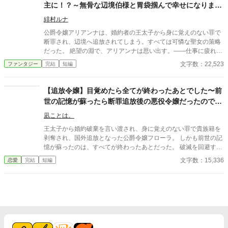
主に！？～無骨な辺境伯様と胃袋掴んで幸せになります
～
緋村ルナ
公爵令嬢アリアンナは、婚約者の王太子から身に覚えのない罪で
断罪され、辺境へ追放されてしまう。すべては可憐な聖女の策略
だった。 絶望の淵で、アリアンナは思い出す。――仕事に疲れた
心を癒してくれた、前世日本のソウルフード「カツ丼」の記憶
文字数：22,523
ファンタジー
完結
短編
を！ 「もう誰も頼らない。私は、私の料理で生きていく！」 辺境
の地で、彼女は唯一の武器である料理の知識を使い、異世界の食
材でカツ丼の再現に挑む。試行錯誤の末に完成した「勝利の飯
【追放令嬢】目覚めたら全てが終わったあとでした〜前
（ヴィクトリー・ボウル）」は、無骨な騎士や冒険者たちの心を
世の記憶が蘇ったら断罪追放後の悪役令嬢だったので、
鷲掴みにし、寂れた辺境の町に奇跡をもたらしていく。 やがて彼
辺境の食堂で幸せをつかんでみせます！！〜
女の成功は、彼女を捨てた元婚約者たちの耳にも届くことに。 こ
凪ことは。
れは、全てを失った悪役令嬢が、一皿のカツ丼から始まる温かい
王太子から婚約破棄を言い渡され、身に覚えのない罪で貴族籍を
奇跡で、本当の幸せと愛する人を見つける痛快逆転グルメ・ラブ
剥奪され、国外追放となった公爵令嬢フローラ。 しかも前世の記
ストーリー！
憶が蘇ったのは、すべてが終わったあとだった。 破滅を回避する
時間も、家族に助けを求める余地もない。 薄いドレス一枚で国境
文字数：15,336
恋愛
完結
短編
に捨てられ、行き倒れたフローラを救ったのは、町外れの食堂
「ひだまり亭」を営むマルタとゴードンだった。 見返りを求めず
世話をしてくれる二人に恩を返すため、フローラは少しずつ店を
手伝い始める。 王太子妃教育で身につけた会計や経営の知識を生
かし、店内を整え、日替わり料理を考え、看板を出す。 やがて寂
れていた食堂には少しずつ客が戻り、フローラにもようやく心か
ら笑える居場所ができていく。 そんな彼女の前に現れたのは、毎