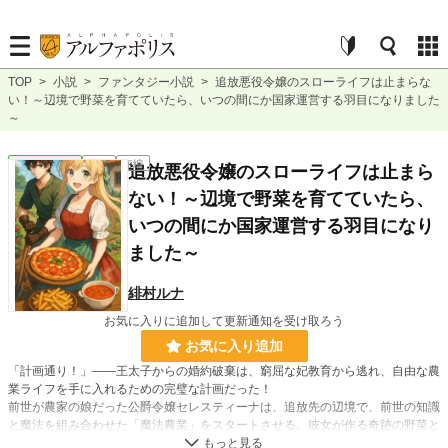
TOP
>
小説
>
ファンタジー小説
>
追放悪役令嬢のスローライフは止まらな
い！～辺境で野菜を育てていたら、いつの間にか国家運営する羽目になりました
～
ファンタジー
完結
短編
追放悪役令嬢のスローライフは止まら
ない！～辺境で野菜を育てていたら、
いつの間にか国家運営する羽目になり
ました～
緋村ルナ
お気に入りに追加して更新通知を受け取ろう
お気に入り追加
「計画通り！」――王太子からの婚約破棄は、窮屈な妃教育から逃れ、自由な農
業ライフを手に入れるための完璧な計画だった！
前世が農家の娘だった公爵令嬢セレスティーナは、追放先の辺境で、前世の知識
と魔法を組み合わせた「魔法農業」をスタートさせる。彼女が作る奇跡の野菜と
心温まる料理は、痩せた土地と人々の心を豊かにし、やがて小さな村に起こした