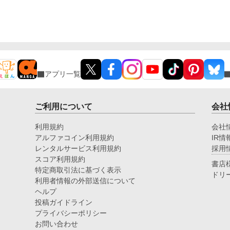
には、自分を支え続けてくれた医師のα・神崎伊織が
オ
いた。 「あなたは俺を捨てたでしょう」 後悔に苦し
むα、執着する第二のα、そして希少Ωを巡る陰謀。
もう二度と傷つきたくないΩが最後に選ぶ相手とは―
―。 捨てた側の後悔と執着が加速する、すれ違いオ
メガバースBL。
アプリ一覧
ご利用について
会社
利用規約
会社
アルファコイン利用規約
IR情
レンタルサービス利用規約
採用
スコア利用規約
書店
特定商取引法に基づく表示
ドリ
利用者情報の外部送信について
ヘルプ
投稿ガイドライン
プライバシーポリシー
お問い合わせ