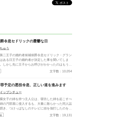
侯爵令息セドリックの憂鬱な日
ちゅう
二王子の婚約者候補侯爵令息セドリック・グラン
はある日王子の婚約者が決定した事を聞いてしま
。しかし先に王子からお呼びがかかったのはもう一
の候補だった。候補落ちを確信し泣き腫らした次の
文字数：10,054
は憂鬱な気分で幕を開ける——— ーーーーーーー
ーーーーーーーーーー 初投稿で拙い文章ですが
しんでいただけますと幸いです。
断罪予定の悪役令息、正しい道を進みます
イップシチュー
女子の姉を持つ主人公は、寝坊した姉を起こすべ
姉の汚部屋に侵入するも、大量に散らかった同人誌
躓き、つけっぱなしのテレビに頭を強打したのを最
に、BLゲームの世界へと転生してしまう____ 転
文字数：19,131
編