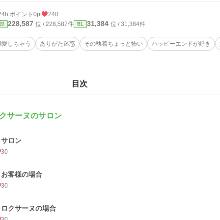
24h.ポイント
0pt
240
228,587
31,384
位 / 228,587件
位 / 31,384件
説
BL
溺愛しちゃう
ありがた迷惑
その執着ちょっと怖い
ハッピーエンドが好き
目次
クサーヌのサロン
1 サロン
30
2 お客様の場合
30
3 ロクサーヌの場合
30