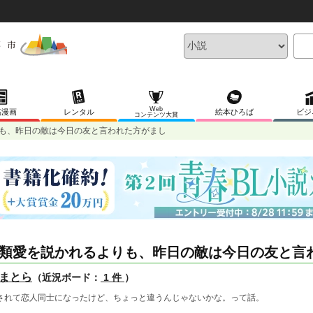
Web
稿漫画
レンタル
絵本ひろば
ビジ
コンテンツ大賞
も、昨日の敵は今日の友と言われた方がまし
類愛を説かれるよりも、昨日の敵は今日の友と言
まとら
（近況ボード：
1 件
）
されて恋人同士になったけど、ちょっと違うんじゃないかな。って話。