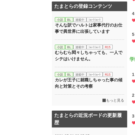
たまとらの登録コンテンツ
小説
BL
連載中
ｼｮｰﾄｼｮｰﾄ
そんな訳でハルトは家事代行のお仕
事で異世界に出張しています
小説
BL
連載中
ｼｮｰﾄｼｮｰﾄ
R15
むらむら悶々しちゃっても、一人で
シテはいけません。
学
1
小説
BL
連載中
ｼｮｰﾄｼｮｰﾄ
R15
カレが王子に就職しちゃった事の傾
向と対策とその考察
2
もっと見る
たまとらの近況ボードの更新履
3
歴