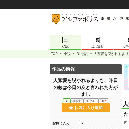
小説
公式漫画
投
TOP
>
小説
>
BL小説
>
人類愛を説かれるより
作品の情報
人類愛を説かれるよりも、昨日
の敵は今日の友と言われた方が
まし
BL
連載中
ｼｮｰﾄｼｮｰﾄ
R15
人
お気に入り追加
た
押
お気に入り
16