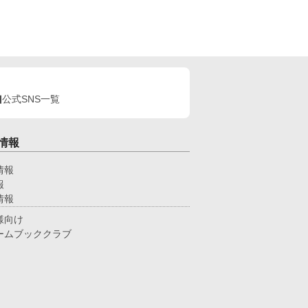
メガバースBLです。
公式SNS一覧
情報
情報
報
情報
様向け
ームブッククラブ