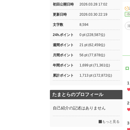
初回公開日時
2026.03.28 17:02
更新日時
2026.03.30 22:19
小
文字数
8,594
24h.ポイント
0 pt (228,587位)
週間ポイント
21 pt (62,459位)
月間ポイント
56 pt (77,878位)
年間ポイント
1,699 pt (71,361位)
ロ
累計ポイント
1,713 pt (172,872位)
たまとらのプロフィール
自己紹介の記述はありません
もっと見る