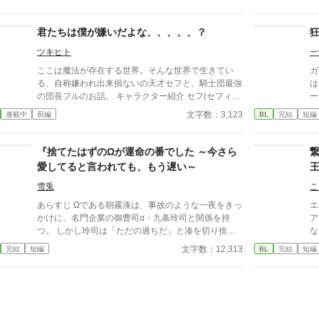
親である皇帝は処刑を命じた。 「僕のことを1度でも
生
愛してくれたことはありましたか？」 「お前のこと
周
を一度も息子だと思ったことはない。」 目が覚め、
ア
君たちは僕が嫌いだよな、、、、、？
現実に戻ったヴェリテは安心するが、本当にただの夢
れ
ツキヒト
一
だったのだろうか？もし予知夢だとしたら、今すぐこ
な
こから逃げなくては。 本当に自分を愛してくれる人
ここは魔法が存在する世界。そんな世界で生きてい
ガ
と生きたい。 ヴェリテの切実な願いが周りを変えて
る、自称嫌われ出来損ないの天才セフと、騎士団最強
は
いく。 ハッピーエンド大好きなので、絶対に主人
の団長フルのお話。 キャラクター紹介 セフ(セフィー
ー
公は幸せに終わらせたいです。 最後まで読んでいた
ル・アスカルト) 29歳 自称嫌われ出来損ないの天才
そ
文字数：3,123
連載中
長編
BL
完結
短編
だけると嬉しいです。
やろうと思えば何でもできるが、言わない。 それが
で
当たり前のように過ごしている。 単純、純粋で騙さ
こ
れやすい。 フル(フルベラ・ケール) 21歳 騎士団最強
『捨てたはずのΩが運命の番でした ～今さら
と言われる騎士団長。 まわりからは紳士と言われて
愛してると言われても、もう遅い～
いるが、本当はとてつもなく素行が悪い。 言われた
ことはだいたい何でもできる天才
雪兎
こ
あらすじ Ωである朝霧湊は、事故のような一夜をきっ
エ
かけに、名門企業の御曹司α・九条玲司と関係を持
ア
つ。 しかし玲司は「ただの過ちだ」と湊を切り捨
な
て、政略結婚のためβの婚約者との未来を選んだ。 深
ぎ
文字数：12,313
完結
短編
BL
完結
短編
く傷ついた湊は、彼の前から姿を消す。 数か月後―
に
―。 湊の身体は、これまで誰も知らなかった希少な
期
『遅咲きΩ』として覚醒する。 その瞬間、玲司は初め
え
て湊こそが運命の番だったと知る。 「戻ってきてく
禁
れ」 今さら必死に追いかけてくる玲司。 だが湊の隣
子