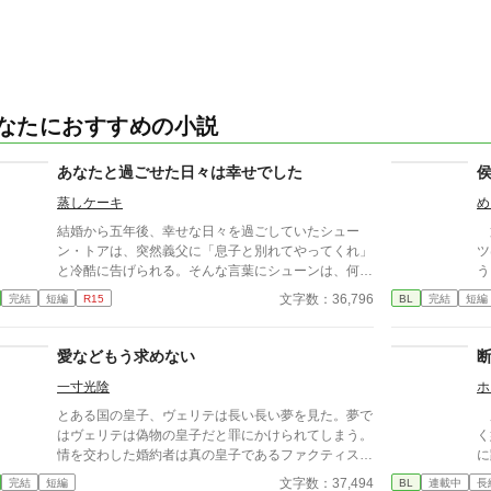
なたにおすすめの小説
あなたと過ごせた日々は幸せでした
蒸しケーキ
め
結婚から五年後、幸せな日々を過ごしていたシュー
第
ン・トアは、突然義父に「息子と別れてやってくれ」
ツ
と冷酷に告げられる。そんな言葉にシューンは、何一
う
つ言い返せず、飲み込むしかなかった。そして、夫で
人
文字数：36,796
完結
短編
R15
BL
完結
短編
あるアインス・キールに離婚を切り出すが、アインス
日
がそう簡単にシューンを手離す訳もなく......。
ーー
楽
愛などもう求めない
一寸光陰
ホ
とある国の皇子、ヴェリテは長い長い夢を見た。夢で
腐
はヴェリテは偽物の皇子だと罪にかけられてしまう。
く
情を交わした婚約者は真の皇子であるファクティスの
に
側につき、兄は睨みつけてくる。そして、とうとう父
後
文字数：37,494
完結
短編
BL
連載中
長