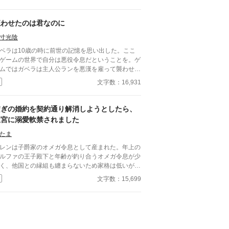
先はまさかの作品唯一の悪役で、攻略対象を中心に
りから忌み嫌われる悪役令息、イリス・ネーヴェル
ーク。 ゲーム内の断罪イベントで死刑を告げら
狂わせたのは君なのに
る運命にある彼は、生きるために姉から聞いた曖昧
寸光陰
情報だけで様々な困難に立ち向かう____!?
ベラは10歳の時に前世の記憶を思い出した。ここ
ゲームの世界で自分は悪役令息だということを。ゲ
ムではガベラは主人公ランを悪漢を雇って襲わせ、
して断罪される。しかし、ガベラはそんなこと望ん
文字数：16,931
いないし、罰せられるのも嫌である。なんとかして
の運命を変えたい。その行動が彼を狂わすことにな
るとは知らずに。 完結保証 番外編あり
繋ぎの婚約を契約通り解消しようとしたら、
王宮に溺愛軟禁されました
たま
レンは子爵家のオメガ令息として産まれた。年上の
ルファの王子殿下と年齢が釣り合うオメガ令息が少
く、他国との縁組も纏まらないため家格は低いが繋
として一応婚約をしている。王子のことは兄のよう
文字数：15,699
慕っており、初恋の人ではあるけれど、契約終了時
か王子に想い人が現れた時には解消されるものと考
ていた。ところが婚約解消時期の直前に王子宮に軟
された。結婚を承諾するまでここから出さないと王
から溢れるほどの愛を与えられる。ハッピーエンド