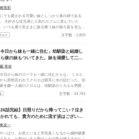
、愛人と床を一緒にするようになりました。 貴方
に理由を聞いたら、「可愛げが無くなったのが悪
崎美彩
」ですって？ 愛がない結婚生活などいりませんの
にでも愛される可愛い妹としっかり者の姉である
、離縁させていただきます。 そう、申し上げたら
。 大好きな従兄弟と人気のカフェに並んでいた
方様は―――
、いつも通り気ままに振る舞う妹の後ろ姿を見なが
彼が「結婚したいと思ってる」って呟いて…… さ
文字数：1,805
ﾄｼｮｰﾄ
り読める短編です。 異世界もののつもりで書い
ますが、あまり異世界感はありません。
「今日から妹も一緒に住む」幼馴染と結婚し
たら彼の妹もついてきた。妹を溺愛して二人
の生活はすれ違い離婚へ。
藤 美奈
今日から妹のローラも一緒に住むからな」 ミカエ
から突然言われてクロエは寝耳に水の話だった。伯
家令嬢一人娘のクロエは、幼馴染のミカエル男爵家
男と結婚した。 クロエは二人でいつまでも愛し
文字数：34,781
編
って幸福に暮らせると思っていた。だがミカエルの
ローラの登場で生活が変わっていく。クロエとロー
は学園に通っていた時から仲が悪く何かと衝突して
【26話完結】日照りだから帰ってこい？泣き
る邸宅はクロエの亡き両親が残して
つかれても、貴方のために流す涙はございま
れたクロエの家で財産。クロエがこの家の主人なの
せん。婚約破棄された私は砂漠の王と結婚し
、入り婿で立場の弱かったミカエルが本性をあらわ
東友一
ます。
て、我儘言って好き放題に振舞い始めた。
やっぱり、お前といると辛気臭くなるから婚約破棄
？あと、お前がいると雨ばっかで気が滅入るからこ