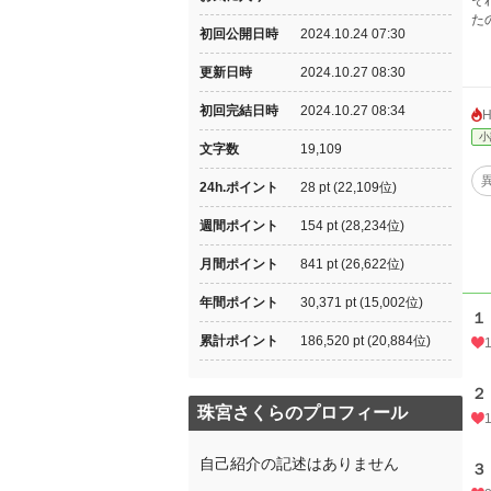
そ
た
初回公開日時
2024.10.24 07:30
更新日時
2024.10.27 08:30
初回完結日時
2024.10.27 08:34
小
文字数
19,109
24h.ポイント
28 pt (22,109位)
週間ポイント
154 pt (28,234位)
月間ポイント
841 pt (26,622位)
年間ポイント
30,371 pt (15,002位)
１
累計ポイント
186,520 pt (20,884位)
２
珠宮さくらのプロフィール
自己紹介の記述はありません
３