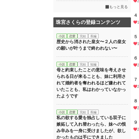
もっと見る
４
珠宮さくらの登録コンテンツ
５
小説
恋愛
完結
長編
歴史から消された皇女〜２人の皇女
の願いが叶うまで終われない〜
６
小説
恋愛
完結
短編
母と約束したことの意味を考えさせ
られる日が来ることも、妹に利用さ
７
れて婚約者を奪われるほど嫌われて
いたことも、私はわかっていなかっ
たようです
８
小説
恋愛
完結
長編
私の欲する愛を独占している双子に
９
嫉妬して入れ替わったら、妹への恨
み辛みを一身に受けましたが、欲し
かったものは手にできました