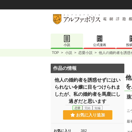
小説
公式漫画
投
TOP
>
小説
>
恋愛小説
>
他人の婚約者を誘惑
作品の情報
他
他人の婚約者を誘惑せずにはい
を
られない令嬢に目をつけられま
したが、私の婚約者を馬鹿にし
珠
過ぎだと思います
恋愛
完結
短編
ニ
お気に入り追加
最
お気に入り
382