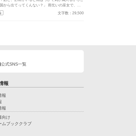
国から出てってくんない？」 雨乞いの巫女で、涙
共に雨を降らせる能力があると言われている主人公
文字数：29,500
編
ミシェルは、緑豊かな国エバーガーデニアの王子ジ
イドにそう言われて、婚約破棄されてしまう。大人
い彼女はそのままジェイドの言葉を受け入れて一人
を流していた。 するとその日に滝のような雨が
バーガーデニアに降り続いた。そんな雨の中、ミシ
ルが泣いていると、一人の男がハンカチを渡してく
はその男マハラジャと共に砂漠の国
ラハラを目指すことに決めた。 すると、不思議な
とにエバーガーデニアの雨雲に異変が・・・ ミ
公式SNS一覧
ェルの運命は？エバーガーデニアとガラハラはどう
っていくのか？
情報
情報
報
情報
様向け
ームブッククラブ