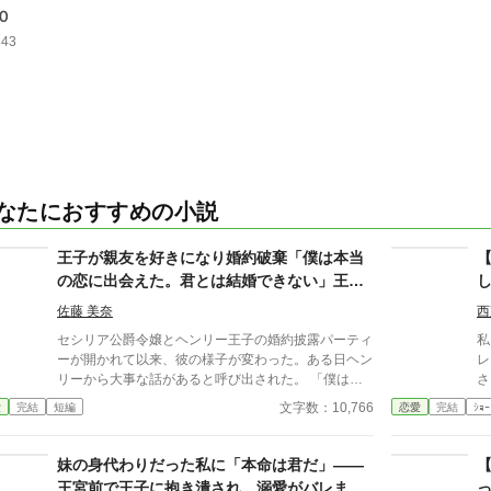
０
343
なたにおすすめの小説
王子が親友を好きになり婚約破棄「僕は本当
の恋に出会えた。君とは結婚できない」王子
に付きまとわれて迷惑してる？衝撃の真実が
佐藤 美奈
西
わかった。
セシリア公爵令嬢とヘンリー王子の婚約披露パーティ
私
ーが開かれて以来、彼の様子が変わった。ある日ヘン
レ
リーから大事な話があると呼び出された。 「僕は本
さ
当の恋に出会ってしまった。もう君とは結婚できな
い
文字数：10,766
愛
完結
短編
恋愛
完結
ｼｮｰ
い」 もうすっかり驚いてしまったセシリアは、どう
貴
していいか分からなかった。とりあえず詳しく話を聞
し
いてみようと思い尋ねる。 先日の婚約披露パーティ
勉
妹の身代わりだった私に「本命は君だ」――
ーの時にいた令嬢に、一目惚れしてしまったと答えた
れ
王宮前で王子に抱き潰され、溺愛がバレまし