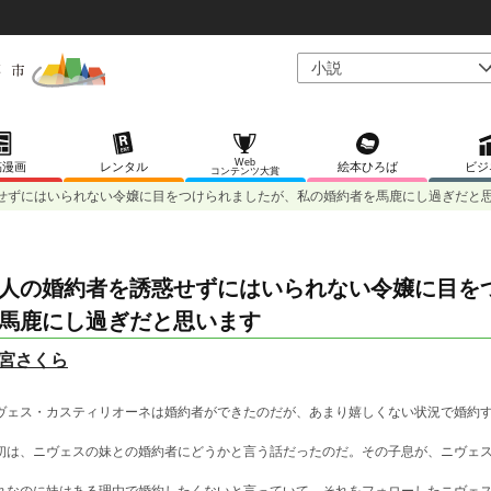
Web
稿漫画
レンタル
絵本ひろば
ビジ
コンテンツ大賞
せずにはいられない令嬢に目をつけられましたが、私の婚約者を馬鹿にし過ぎだと
人の婚約者を誘惑せずにはいられない令嬢に目を
馬鹿にし過ぎだと思います
宮さくら
ヴェス・カスティリオーネは婚約者ができたのだが、あまり嬉しくない状況で婚約
初は、ニヴェスの妹との婚約者にどうかと言う話だったのだ。その子息が、ニヴェ