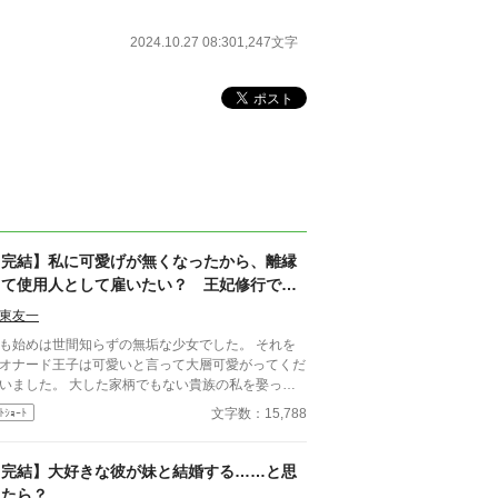
2024.10.27 08:30
1,247文字
【完結】私に可愛げが無くなったから、離縁
して使用人として雇いたい？ 王妃修行で自
立した私は離縁だけさせてもらいます。
東友一
も始めは世間知らずの無垢な少女でした。 それを
オナード王子は可愛いと言って大層可愛がってくだ
いました。 大した家柄でもない貴族の私を娶って
ただいた時には天にも昇る想いでした。 だから、
文字数：15,788
ﾄｼｮｰﾄ
方様をお慕いしていた私は王妃としてこの国をよく
ようと礼儀作法から始まり、国政に関わることまで
強し、全てを把握するよう努めてまいりました。そ
【完結】大好きな彼が妹と結婚する……と思
も、貴方様と私の未来のため。 ･･･なのに。 貴方様
ったら？