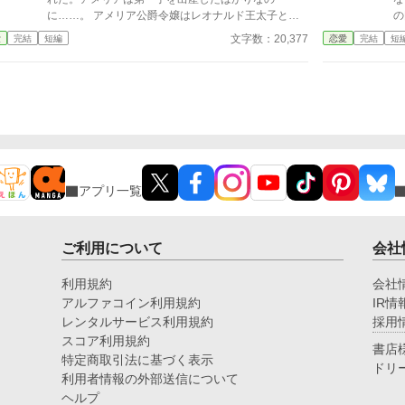
たことが分かったイリスは、言葉を失うほかなく立ち
に……。 アメリア公爵令嬢はレオナルド王太子と結
の
尽くしていた。
婚して、アメリアは王太子妃になった。 アメリアの
と
文字数：20,377
愛
完結
短編
恋愛
完結
短
幼馴染のウィリアム。アメリアの夫はレオナルド。二
の
人は兄弟王子。 二人は、仲が良い兄弟だと思ってい
ェ
たけど予想以上だった。二人の親密さに、私は入る隙
し
間がなさそうだと思っていたら本当になかったなん
涙
て……。
エ
ェ
れた。 ミシェル
ガ
こ
アプリ一覧
シ
な
ご利用について
会社
利用規約
会社
アルファコイン利用規約
IR情
レンタルサービス利用規約
採用
スコア利用規約
書店
特定商取引法に基づく表示
ドリ
利用者情報の外部送信について
ヘルプ