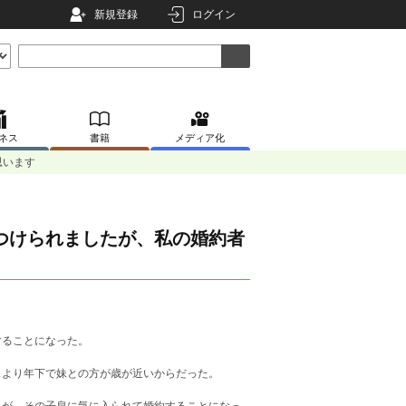
新規登録
ログイン
ネス
書籍
メディア化
思います
つけられましたが、私の婚約者
することになった。
スより年下で妹との方が歳が近いからだった。