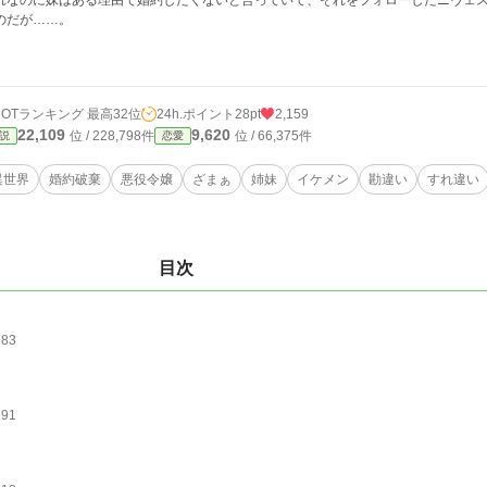
れなのに妹はある理由で婚約したくないと言っていて、それをフォローしたニヴェ
のだが……。
HOTランキング 最高32位
24h.ポイント
28pt
2,159
22,109
9,620
位 / 228,798件
位 / 66,375件
説
恋愛
異世界
婚約破棄
悪役令嬢
ざまぁ
姉妹
イケメン
勘違い
すれ違い
目次
183
191