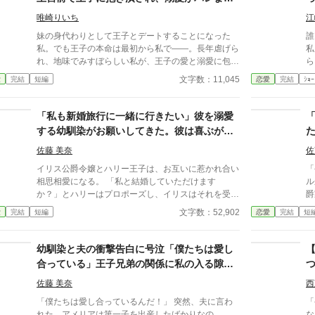
のです。その令嬢はセシリアの無二の親友で伯爵令嬢
は
た。～私が虐げられるきっかけになった少年
のシャロンだったというのも困惑を隠せない様子だっ
様
唯崎りいち
江
が、私と王子を結び付
た。 結局はヘンリーの強い意志で一方的に婚約破棄
い
妹の身代わりとして王子とデートすることになった
誰
したいと宣言した。誠実な人柄の親友が裏切るような
で
私。でも王子の本命は最初から私で――。長年虐げら
私
真似はするはずがないと思いシャロンの家に会いに行
貴
れ、地味でみすぼらしい私が、王子の愛と溺愛に包ま
ら
った。 するとヘンリーがシャロンにしつこく言い寄
れ、ついに幸せを掴む甘々ラブファンタジー。妹や家
ら
文字数：11,045
愛
完結
短編
恋愛
完結
ｼｮｰ
っている現場を目撃する。事の真実がわかるとセシリ
族との誤解、影武者の存在も絡み、ハラハラと胸キュ
っく
アは言葉を失う。 ヘンリーは勝手な思い込みでシャ
ンが止まらない物語。
て
ロンを好きになって、つきまとい行為を繰り返してい
「私も新婚旅行に一緒に行きたい」彼を溺愛
たのだ。
する幼馴染がお願いしてきた。彼は喜ぶが二
人は喧嘩になり別れを選択する。
佐藤 美奈
佐
イリス公爵令嬢とハリー王子は、お互いに惹かれ合い
「
相思相愛になる。 「私と結婚していただけます
ル
か？」とハリーはプロポーズし、イリスはそれを受け
爵
入れた。 関係者を招待した結婚披露パーティーが開
の次
文字数：52,902
愛
完結
短編
恋愛
完結
短
かれて、会場でエレナというハリーの幼馴染の子爵令
合
嬢と出会う。 「新婚旅行に私も一緒に行きたい」エ
妹
レナは結婚した二人の間に図々しく踏み込んでくる。
ラ
幼馴染と夫の衝撃告白に号泣「僕たちは愛し
エレナの厚かましいお願いに、イリスは怒るより驚き
いた。 住んでい
合っている」王子兄弟の関係に私の入る隙間
呆れていた。 「僕は構わないよ。エレナも一緒に行
く
がない！
こう」ハリーは信じられないことを言い出す。エレナ
に
佐藤 美奈
西
が同行することに乗り気になり、花嫁のイリスの面目
し
「僕たちは愛し合っているんだ！」 突然、夫に言わ
「
をつぶし感情を傷つける。 とんでもない男と結婚し
れた。アメリアは第一子を出産したばかりなの
な