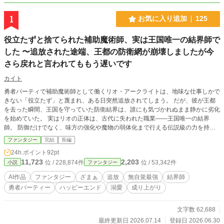
1
お気に入り追加
125
役立たずと捨てられた補助魔術師、実は王国唯一の結界師で
した 〜追放された途端、王都の防衛網が崩壊しましたが今
さら戻れと言われてももう遅いです
カイト
勇者パーティで補助魔術師として働くリオ・アークライトは、地味な仕事しかで
きない「役立たず」と蔑まれ、ある日突然追放されてしまう。 だが、彼が王都
を去った瞬間、王国を守っていた防衛結界は、誰にも気づかれぬまま静かに劣化
を始めていた。 実はリオの正体は、古代に失われた職業――王国唯一の結界
師。 防御だけでなく、味方の強化や魔物の弱体化まで行える伝説級の力を持つ
存在だった。 行き倒れた彼を救った辺境伯令嬢エレナだけが、その才能を見抜
ファンタジー
完結
長編
く。 辺境で初めて感謝され、自分の力の本当の価値を知っていくリオ。 一方、
24h.ポイント
92pt
結界を失った王都は魔物の侵攻で崩壊寸前。 ようやくリオの重要性に気づいた
11,723
2,203
位 / 228,874件
位 / 53,342件
小説
ファンタジー
王国は、彼に助けを求めるが―― 「必要なくなれば捨てて、必要になれば戻れ
と言う。そんな都合のいい話に、もう従いません」 失ってから価値に気づいて
AI作品
ファンタジー
ざまぁ
追放
無自覚最強
結界師
も、もう遅い。 これは、誰にも評価されなかった少年が、自らの価値を取り戻
勇者パーティー
ハッピーエンド
溺愛
成り上がり
し、本当の居場所を掴み取る逆転ファンタジー。
文字数 62,688
最終更新日 2026.07.14
登録日 2026.06.30