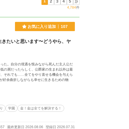
1
2
3
4
5
4,784
件
お気に入り追加
107
生きたいと思います〜どうやら、ヤ
まった。自分の境遇を恨みながら死んだ主人公だ
最低の屑だったらしく、公爵家の生まれ以外は最
が紆余曲折しながらも幸せに生きるための物
り
学園
金！金は全てを解決する！
557
最終更新日 2026.08.06
登録日 2026.07.31