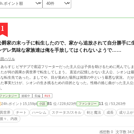
1
公爵家の末っ子に転生したので、家から追放されて自分勝手に
ンデレ気味な家族達は俺を手放してはくれないようで……
張田ハリル
・あらすじ ピザデブで底辺フリーターだった主人公は子供を助けるために死んでし
ったが何の因果か異世界で転生してしまう。 直近の記憶しかない主人公、シオンは
な転生先であった。ましてや、目が覚めた場所は洞窟の中という最悪な状況。 だが、それでも……全てをやり直せる機会を与えら
れた事実だけが、シオンの生き残るための目的となった。性格の捻じ曲がった主人公
語。
ファンタジー
連載中
長編
R15
81
11
24h.ポイント
15,159pt
位 / 228,623件
位 / 53,263件
小説
ファンタジー
異世界
チート
ハーレム
ステータス/スキル
剣と魔法
成長
成り上が
後々、内政
感想数 0
文字数 34,