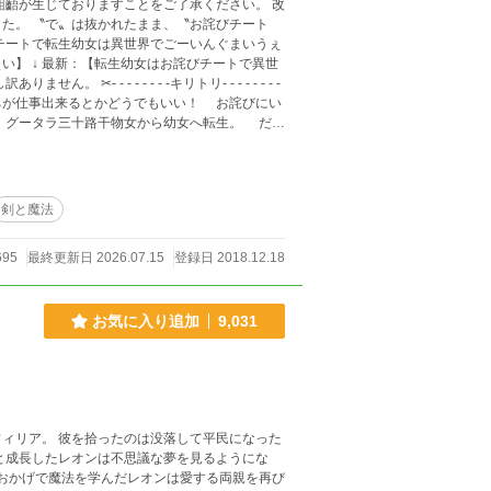
た。 〝で〟は抜かれたまま、〝お詫びチート
い】 ↓ 最新：【転生幼女はお詫びチートで異世
ータラ三十路干物女から幼女へ転生。 だが
」 記憶を取り戻しチート使
されたりしてあげたり…… 自ら面倒事に突っ込
ひた走る！ 異世界で好きに生き
＿＿＿＿＿＿＿＿＿＿＿
剣と魔法
。 ＊第一部
いていて、作者も携帯でヨコ読みで見ているため、
695
最終更新日 2026.07.15
登録日 2018.12.18
くかったらごめんなさい。 ストーリーはゆっくり
お気に入り追加
9,031
て平民になった