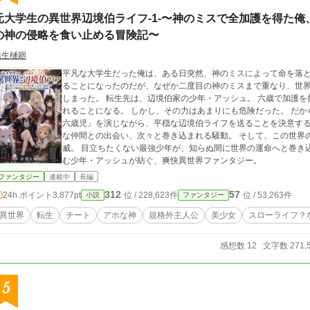
元大学生の異世界辺境伯ライフ-1-〜神のミスで全加護を得た
の神の侵略を食い止める冒険記〜
転生樋廻
平凡な大学生だった俺は、ある日突然、神のミスによって命を落としてしまう。 そのお詫び
ることになったのだが、なぜか二度目の神のミスまで重なり、世界
しまった。 転生先は、辺境伯家の少年・アッシュ。 六歳で加護を授かるこの世界で、俺は規格外すぎる力を手に入
れることになる。 しかし、その力はあまりにも危険だった。 だからこそ俺は、ステータスを偽装し、「少し優秀な
六歳児」を演じながら、平穏な辺境伯ライフを送ることを決意する。 ……そのはずだった。 王都への旅、個
な仲間との出会い、次々と巻き込まれる騒動。 そして、この世界の裏で静かに動き始める、誰も知らない大きな脅
威。 目立ちたくない最強少年が、知らぬ間に世界の運命へと巻き込まれていく――。 これは、最強なのに平穏を望
む少年・アッシュが紡ぐ、爽快異世界ファンタジー。
ファンタジー
連載中
長編
312
57
24h.ポイント
3,877pt
位 / 228,623件
位 / 53,263件
小説
ファンタジー
異世界
転生
チート
アホな神
規格外主人公
美少女
スローライフ？
感想数 12
文字数 271,
5