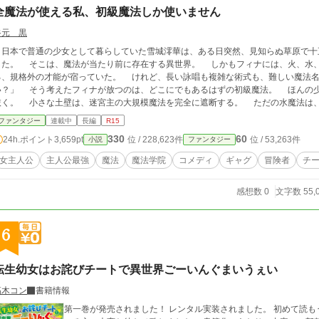
全魔法が使える私、初級魔法しか使いません
谷元 黒
日本で普通の少女として暮らしていた雪城澪華は、ある日突然、見知らぬ草原で十
に存在する異世界。 しかもフィナには、火、水、風、土、光、闇――あらゆる属性の魔法を使え
格外の才能が宿っていた。 けれど、長い詠唱も複雑な術式も、難しい魔法名も覚えたくない。 「初級魔法だけで十分じゃな
のは、どこにでもあるはずの初級魔法。 ほんの少しの火球は、複数の標的を追尾して同時に撃ち
の大規模魔法を完全に遮断する。 ただの水魔法は、巨大な魔物を地面へ押さえつけるほど重くな
そのすべてが世界の魔法理論から外れていた。 「それのどこが初級魔法なのよ！」
ファンタジー
連載中
長編
R15
論派の少年レオン、眠たげな静寂魔法使いネム、自称一番弟子のリリカ、負けず嫌いな黒級主席エ
330
60
24h.ポイント
3,659pt
位 / 228,623件
位 / 53,263件
小説
ファンタジー
、呆れられ、時には崇拝されながら、フィナは魔法学院で新しい生活を始めていく。 しかし、彼女の魔法へ反応する古代施
い紋章を持つ謎の侵入者、そして告げられた「原初魔法」という言葉。 フィナの力は、ただ全属性を使えるだけの才能ではなか
女主人公
主人公最強
魔法
魔法学院
コメディ
ギャグ
冒険者
チ
外なのに無自覚。 世界最強級の少女が、初級魔法だけで魔法学院の常識も、強大な魔物も、古代
から続く謎も吹き飛ばしていく。 爽快バトルと仲間たちの掛け合い
感想数 0
文字数 55,
6
転生幼女はお詫びチートで異世界ごーいんぐまいうぇい
高木コン
書籍情報
第一巻が発売されました！ レンタル実装されました。 初めて読