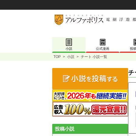
小説
公式漫画
投
TOP
>
小説
>
チート 小説一覧
チ
投稿小説