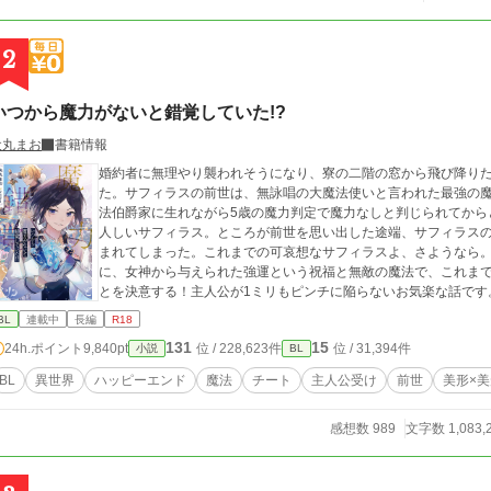
2
いつから魔力がないと錯覚していた!?
犬丸まお
書籍情報
婚約者に無理やり襲われそうになり、寮の二階の窓から飛び降り
た。サフィラスの前世は、無詠唱の大魔法使いと言われた最強の
法伯爵家に生れながら5歳の魔力判定で魔力なしと判じられてから
人しいサフィラス。ところが前世を思い出した途端、サフィラス
まれてしまった。これまでの可哀想なサフィラスよ、さようなら
に、女神から与えられた強運という祝福と無敵の魔法で、これま
とを決意する！主人公が1ミリもピンチに陥らないお気楽な話です
BL
連載中
長編
R18
131
15
24h.ポイント
9,840pt
位 / 228,623件
位 / 31,394件
小説
BL
BL
異世界
ハッピーエンド
魔法
チート
主人公受け
前世
美形×美
感想数 989
文字数 1,083,