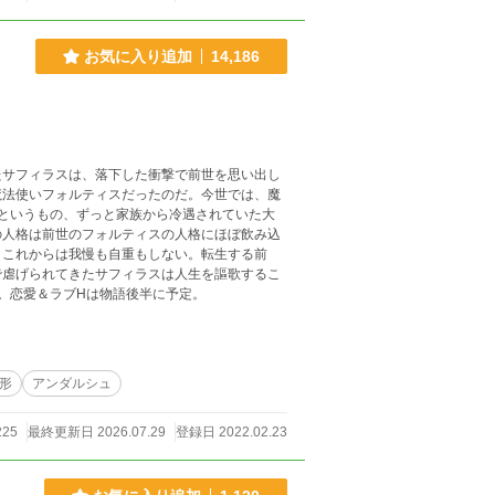
お気に入り追加
14,186
たサフィラスは、落下した衝撃で前世を思い出し
魔法使いフォルティスだったのだ。今世では、魔
というもの、ずっと家族から冷遇されていた大
の人格は前世のフォルティスの人格にほぼ飲み込
。これからは我慢も自重もしない。転生する前
で虐げられてきたサフィラスは人生を謳歌するこ
。恋愛＆ラブHは物語後半に予定。
形
アンダルシュ
225
最終更新日 2026.07.29
登録日 2022.02.23