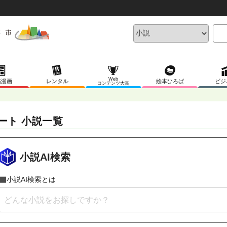
Web
稿漫画
レンタル
絵本ひろば
ビジ
コンテンツ大賞
ート 小説一覧
小説AI検索
小説AI検索とは