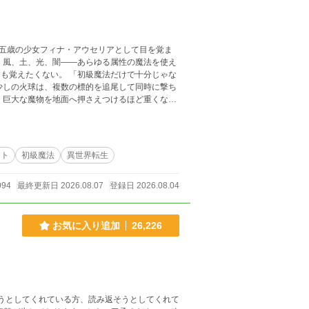
五歳の少女フィナ・アウセリアとして目を覚ま
ルナ。 仲間たちにツッコま
設、
ート
初級魔法
異世界転生
で描く、最強女性主人公の異世界魔法学院ファンタジー。
094
最終更新日 2026.08.07
登録日 2026.08.04
お気に入り追加
26,226
もうとしてくれている方、読み返そうとしてくれて