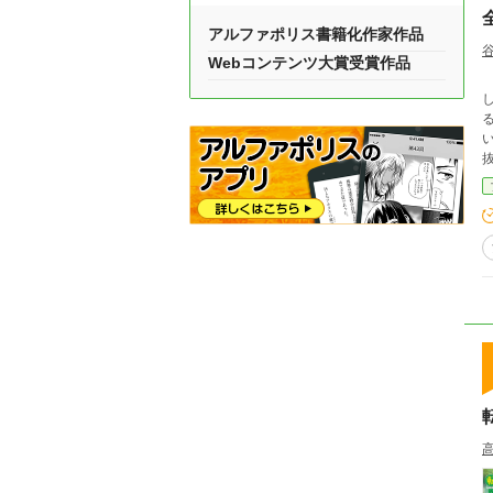
アルファポリス書籍化作家作品
Webコンテンツ大賞受賞作品
した。 そこは、魔法が当たり前
る、規
い？」 そう考えたフィナが放つ
抜く。 小さな土壁は、迷宮主
る。 本人は普通に使っているつもりなのに、
理
れ
黒
った。 最強なのに天然。 規格