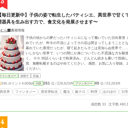
3
【毎日更新中】子供の姿で転生したパティシエ、異世界で甘く
理器具を生み出す力で、食文化を発展させます〜
かむら
書籍情報
子供の頃からの夢だったパティシエになって働いていた日向香澄
めていたが、昨今の不況によってその店は閉まってしまうこととなった。 思い出のケーキ屋が失くな
暮れていた香澄だったが、寝て起きたらそこは見知らぬ世界で……！？ ——まともな調味料が塩、胡椒、
いしかない世界で、いつの間にか身についていた不思議な力を駆
く。 ※※ 30話くらいまで執筆済み。 どんどん続きも書いて投稿していきます。 AIは使用しておりません。 AI学
習、無断転載するのはやめてください。 感想、お気に入り登録、エール等お待ちしております。 気軽にしていって
ください。
ファンタジー
連載中
長編
261
49
24h.ポイント
4,609pt
位 / 228,623件
位 / 53,263件
小説
ファンタジー
異世界
ファンタジー
異世界転生
魔法
飯テロ
料理
ほのぼの
日
感想数 33
文字数 480,
4