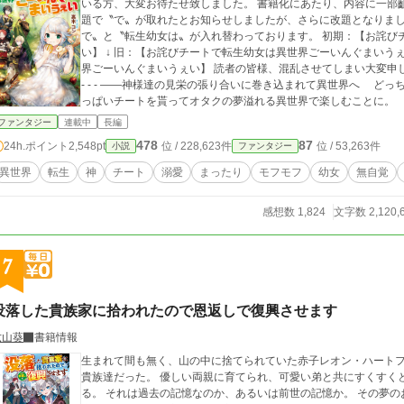
いる方、大変お待たせ致しました。 書籍化にあたり、内容に一部齟齬が生じておりますことをご了承ください。 改
題で〝で〟が取れたとお知らせしましたが、さらに改題となりまし
で〟と〝転生幼女は〟が入れ替わっております。 初期：【お詫びチートで転生幼女は異世界でごーいんぐまいうぇ
い】 ↓ 旧：【お詫びチートで転生幼女は異世界ごーいんぐまいうぇ
界ごーいんぐまいうぇい】 読者の皆様、混乱させてしまい大変申し訳ありません。 ✂︎- - - - - - - -キリトリ- - - - - - - -
- - - ――神様達の見栄の張り合いに巻き込まれて異世界へ どっちが仕事出来るとかどうでもいい！ お詫びにい
っぱいチートを貰ってオタクの夢溢れる異世界で楽しむことに。 グ
目覚めた時状況がおかしい！。 神に会ったなんて記憶はないし、場所は……「森!?
ファンタジー
連載中
長編
いつつ権力は拒否！（希望） 過保護な周りに見守られ、お世話
478
87
24h.ポイント
2,548pt
位 / 228,623件
位 / 53,263件
小説
ファンタジー
んでいったり、巻き込まれたり、流されたりといろいろやらかしつつも我が道を
ていいと神様達から言質ももらい、冒険者を楽しみながらごーいんぐまいうぇい！ ＿＿＿
異世界
転生
神
チート
溺愛
まったり
モフモフ
幼女
無自覚
＿＿＿＿＿＿ 1/6 hotに取り上げて頂きました！ ありがとうございます！ ＊お知らせは近況ボードにて
完結済み。 異世界あるあるのよく有るチート物です。 携帯で書
感想数 1,824
文字数 2,120,
改行など読みやすくするために頻繁に使っています。 逆に読みに
めです。 温かい目で見守っていただけると嬉しいです。
7
没落した貴族家に拾われたので恩返しで復興させます
六山葵
書籍情報
生まれて間も無く、山の中に捨てられていた赤子レオン・ハートフィリア。 彼を拾ったのは没落し
貴族達だった。 優しい両親に育てられ、可愛い弟と共にすくすくと成長したレオンは不思議な夢を見るようにな
る。 それは過去の記憶なのか、あるいは前世の記憶か。 その夢のおかげで魔法を学んだレオンは愛する両親を再び