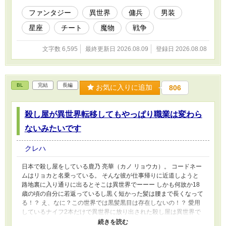
ファンタジー
異世界
傭兵
男装
星座
チート
魔物
戦争
文字数 6,595
最終更新日 2026.08.09
登録日 2026.08.08
BL
完結
長編
お気に入りに追加
806
殺し屋が異世界転移してもやっぱり職業は変わら
ないみたいです
クレハ
日本で殺し屋をしている鹿乃 亮華（カノ リョウカ）。 コードネー
ムはリョカと名乗っている。 そんな彼が仕事帰りに近道しようと
路地裏に入り通りに出るとそこは異世界でーーー しかも何故か18
歳の頃の自分に若返っているし黒く短かった髪は腰まで長くなって
る！？ え、なに？この世界では黒髪黒目は存在しないの！？ 愛用
しているナイフ2本だけで異世界に放り出された殺し屋は異世界で
もやっていけるのかーーー ※R18はあまりありません、雰囲気だけ