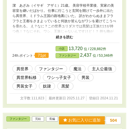
潔 あざみ（イサギ アザミ）21歳。 美容学校卒業後、実家の美
容室を継いだばかり。 仕事に行こうと玄関を開けて一歩外に出た
ら異世界、ミドラム王国の路地裏にいた。 訳がわからぬままフラ
フラと王都をさまよっていると何故か皆んながワシを避けてこうべ
を垂れる。 え？なに？この世界ユリダスでは黒髪は王族だけが持
つ色！？なにそれ、ワシ、王族じゃないんですけど！？ 持ち物が
チートな物になっていたり趣味がチートなスキルに変換されていた
り奴隷の男の子を助けたり冒険者になったり男装したり！忙しい毎
日をおくっていますが、なんとかこの世界で生き抜いてみせる！！
13,720
小説
位 / 228,882件
そんなワシっ子女子の男装物語、ここに開幕！
2,437
71pt
24h.ポイント
位 / 53,346件
ファンタジー
異世界
ファンタジー
魔法
主人公最強
異世界転移
ワシっ子女子
男装
男装女子
奴隷
黒髪
文字数 111,823
最終更新日 2025.11.27
登録日 2024.11.21
ファンタジー
完結
長編
お気に入りに追加
504