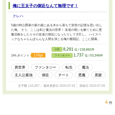
俺に王太子の側近なんて無理です！
クレハ
5歳の時公爵家の家の庭にある木から落ちて前世の記憶を思い出し
た俺。 そう、ここは剣と魔法の世界！ 友達の呪いを解くために悪
魔召喚をしたりその友達の側近になったりして大忙し。 ハイスペ
ックなちゃらんぽらんな人間を演じる俺の奮闘記、ここに開幕。
8,291
小説
位 / 228,882件
1,737
170pt
24h.ポイント
位 / 53,346件
ファンタジー
異世界
ファンタジー
転生
魔法
主人公最強
側近
チート
悪魔
黒髪
文字数 110,357
最終更新日 2024.07.01
登録日 2023.07.05
4
件