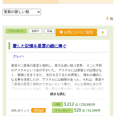
4
件
ファンタジー
連載中
長編
お気に入りに追加
4
愛した記憶を星霊の鎖に捧ぐ
クレハ
黄道十二星座の星霊と契約し、星力を使い戦う世界。 そこに平民
のアステルという女の子がいた。 アステルには家族との記憶がな
く、孤独に生きてきた。 生計を立てるため男装し、憧れの傭兵に
なる事を決意したが、アステルには秘密があった。それは、黄道十
二星座の星霊と契約ができないという事だ。 そんな孤独な女の子
アステルが人と出会い、愛し愛する事を知り、時にはその腕っ節で
何事も解決していく物理もメンタルも強いそんな女の子の物語、こ
こに開幕！
3,212
小説
位 / 228,882件
520
455pt
24h.ポイント
位 / 53,346件
ファンタジー