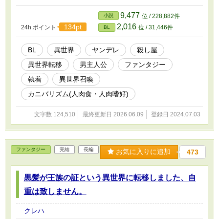
でも楽しんでいただければと思います。拙い文章ですがよろしくお
願い致します。
9,477
小説
位 / 228,882件
2,016
134pt
24h.ポイント
位 / 31,446件
BL
BL
異世界
ヤンデレ
殺し屋
異世界転移
男主人公
ファンタジー
執着
異世界召喚
カニバリズム(人肉食・人肉嗜好)
文字数 124,510
最終更新日 2026.06.09
登録日 2024.07.03
ファンタジー
完結
長編
お気に入りに追加
473
黒髪が王族の証という異世界に転移しました、自
重は致しません。
クレハ