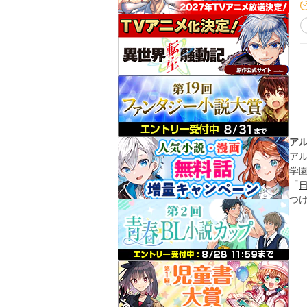
ア
ア
学
「
つ