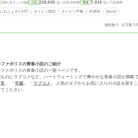
228,645
7,916
24h.ポイント
0pt
位 / 228,645件
位 / 7,916件
小説
青春
にわふぇすCAST
タイビジ朗読
タイビジ声劇
作者樹
Spoon
感想数 0
文字数 5,
ルファポリスの青春小説のご紹介
ルファポリスの青春小説の一覧ページです。
園ものにラブコメなど、ハートウォーミングで爽やかな青春小説が満載
日常
」 「
学園
」 「
ラブコメ
」 人気のタグからお気に入りの小説を探す
けてください。