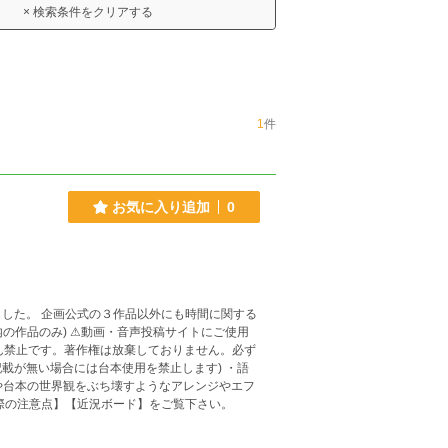
× 検索条件をクリアする
1
件
お気に入り追加
0
ました。 企画公式の３作品以外にも時間に関する
投稿サイトにご使用
ん禁止です。著作権は放棄しておりません。必ず
記載が無い場合には台本使用を禁止します) ・語
や台本の世界観をぶち壊すようなアレンジやエフ
【作品を使用する際の注意点】【近況ボード】をご覧下さい。