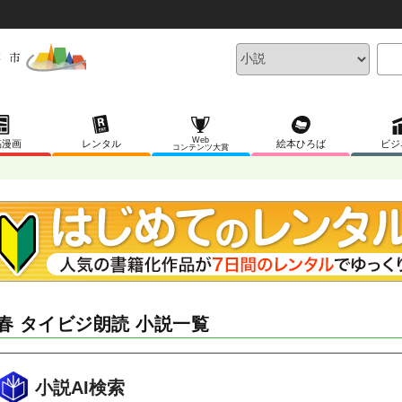
Web
稿漫画
レンタル
絵本ひろば
ビジ
コンテンツ大賞
春 タイビジ朗読 小説一覧
小説AI検索