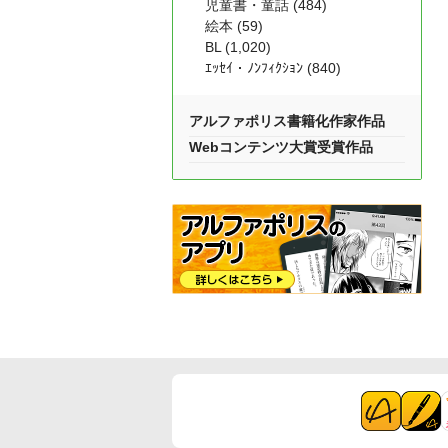
児童書・童話 (484)
絵本 (59)
BL (1,020)
ｴｯｾｲ・ﾉﾝﾌｨｸｼｮﾝ (840)
アルファポリス書籍化作家作品
Webコンテンツ大賞受賞作品