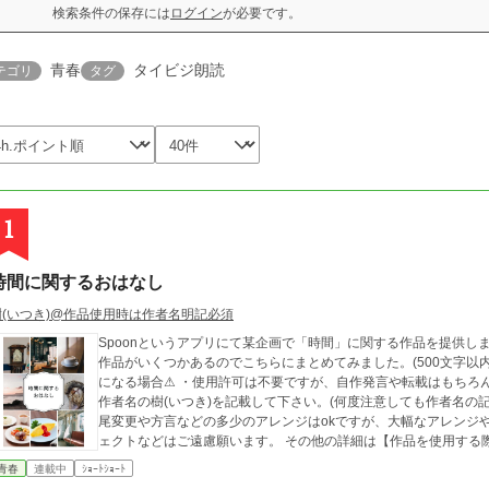
検索条件の保存には
ログイン
が必要です。
青春
タイビジ朗読
テゴリ
タグ
1
時間に関するおはなし
樹(いつき)@作品使用時は作者名明記必須
Spoonというアプリにて某企画で「時間」に関する作品を提供し
作品がいくつかあるのでこちらにまとめてみました。(500文字以内の作品のみ) ⚠動画・音声
になる場合⚠ ・使用許可は不要ですが、自作発言や転載はもちろ
作者名の樹(いつき)を記載して下さい。(何度注意しても作者名の
尾変更や方言などの多少のアレンジはokですが、大幅なアレンジ
ェクトなどはご遠慮願います。 その他の詳細は
青春
連載中
ｼｮｰﾄｼｮｰﾄ