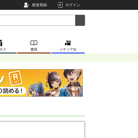
新規登録
ログイン
ネス
書籍
メディア化