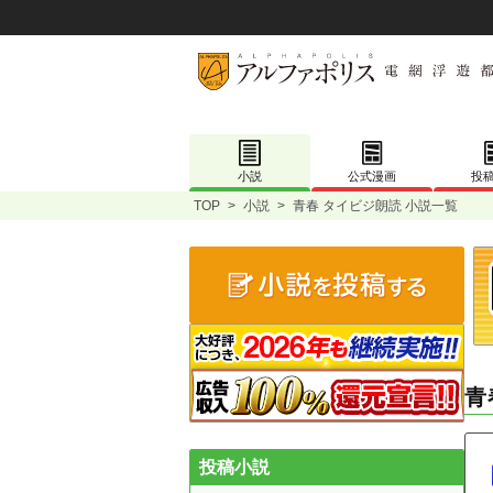
小説
公式漫画
投
TOP
>
小説
>
青春 タイビジ朗読 小説一覧
青
投稿小説