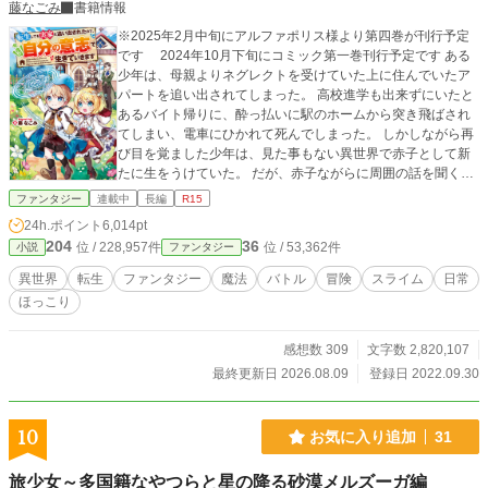
藤なごみ
書籍情報
※2025年2月中旬にアルファポリス様より第四巻が刊行予定
です 2024年10月下旬にコミック第一巻刊行予定です ある
少年は、母親よりネグレクトを受けていた上に住んでいたア
パートを追い出されてしまった。 高校進学も出来ずにいたと
あるバイト帰りに、酔っ払いに駅のホームから突き飛ばされ
てしまい、電車にひかれて死んでしまった。 しかしながら再
び目を覚ました少年は、見た事もない異世界で赤子として新
たに生をうけていた。 だが、赤子ながらに周囲の話を聞く内
に、この世界の自分も幼い内に追い出されてしまう事に気づ
ファンタジー
連載中
長編
R15
いてしまった。 そんな中、突然見知らぬ金髪の幼女が連れて
24h.ポイント
6,014pt
こられ、一緒に部屋で育てられる事に。 幼女の事を妹として
204
36
位 / 228,957件
位 / 53,362件
小説
ファンタジー
接しながら、この子も一緒に追い出されてしまうことが分か
った。 幼い二人で来たる追い出される日に備えます。 基本は
異世界
転生
ファンタジー
魔法
バトル
冒険
スライム
日常
お兄ちゃんと妹ちゃんを中心としたストーリーです カクヨム
ほっこり
様と小説家になろう様にも投稿しています 2023/08/30 題名を
以下に変更しました 「転生しても実家を追い出されたので、
今度は自分の意志で生きていきたいと思います」→「転生し
感想数 309
文字数 2,820,107
ても実家を追い出されたので、今度は自分の意志で生きてい
最終更新日 2026.08.09
登録日 2022.09.30
きます」 書籍化が決定しました 2023/09/01 アルファポリス
社様より9月中旬に刊行予定となります 2023/09/06 アルファ
ポリス様より、9月19日に出荷されます 呱々唄七つ先生の素
10
お気に入り追加
31
晴らしいイラストとなっております 2024/3/21 アルファポリ
ス様より第二巻が発売されました 2024/4/24 コミカライズス
旅少女～多国籍なやつらと星の降る砂漠メルズーガ編
タートしました 2024/8/12 アルファポリス様から第三巻が八