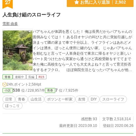
27
お気に入り追加
2,902
人生負け組のスローライフ
雪那 由多
バアちゃんが体調を悪くした！ 俺は長男だからバアちゃんの
面倒みなくては！！ ある日オヤジの叫びと共に突如引越しが
決まって隣の家まで車で十分以上、ライフラインはあれどメ
インは湧水、ぼっとん便所に鍵のない家。 じゃあバアちゃん
を頼むなと言って一人単身赴任で東京に帰るオヤジと新しい
パート見つけたから実家から通うけど高校受験をすててまで
来た俺に高校生なら一人でも大丈夫よね？と言って育児拒否
をするオフクロ。 ほぼ病院生活となったバアちゃんが他界
してから築百年以上の古民家で一人引きこもる俺の日常。 ―
青春
連載中
長編
R15
――――――――――――――――――――― 第12回ドリー
24h.ポイント
2,584pt
ム小説大賞 読者賞を頂きました！ 皆様の応援ありがとうご
538
7
位 / 228,957件
位 / 7,925件
小説
青春
ざいます！ ――――――――――――――――――――――
日常
青春
山生活
ポツンと一軒家
友情
DIY
スローライフ
ほっこり
感想数 93
文字数 2,518,314
最終更新日 2023.09.10
登録日 2020.06.26