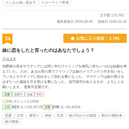
メンタル強い系女子
スローライフ希望
文字数 110,782
最終更新日 2026.08.09
登録日 2026.02.28
24
お気に入り追加
2,786
妹に恋をしたと言ったのはあなたでしょう？
クロユキ
伯爵家の長女サラディアには同じ年のフイリップを彼氏に持ちいつかは結婚を考
えていた。 だが、あるお茶の席でフイリップは妹のメリアンナと付き合いをし
ているとサラディアに告白をして別れる事になった。 サラディアは妹が受ける
はずだった縁談を引き受ける事になった。 誤字脱字がありますが、よろしくお
願いします。 更新不定期です。
恋愛
連載中
短編
R15
24h.ポイント
3,140pt
423
248
位 / 228,957件
位 / 66,405件
小説
恋愛
恋愛
日常
裏切り
姉妹
失恋
妹の代わりの縁談
騎士の婚約者
妹の嫉妬