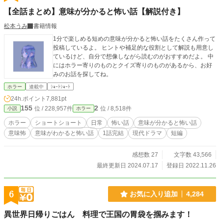
【全話まとめ】意味が分かると怖い話【解説付き】
松本うみ
書籍情報
1分で楽しめる短めの意味が分かると怖い話をたくさん作って
投稿しているよ。 ヒントや補足的な役割として解説も用意し
ているけど、自分で想像しながら読むのがおすすめだよ。 中
にはホラー寄りのものとクイズ寄りのものがあるから、お好
みのお話を探してね。
ホラー
連載中
ｼｮｰﾄｼｮｰﾄ
24h.ポイント
7,881pt
155
2
位 / 228,957件
位 / 8,518件
小説
ホラー
ホラー
ショートショート
日常
怖い話
意味が分かると怖い話
意味怖
意味がわかると怖い話
1話完結
現代ドラマ
短編
感想数 27
文字数 43,566
最終更新日 2024.07.17
登録日 2022.11.26
6
お気に入り追加
4,284
異世界日帰りごはん 料理で王国の胃袋を掴みます！