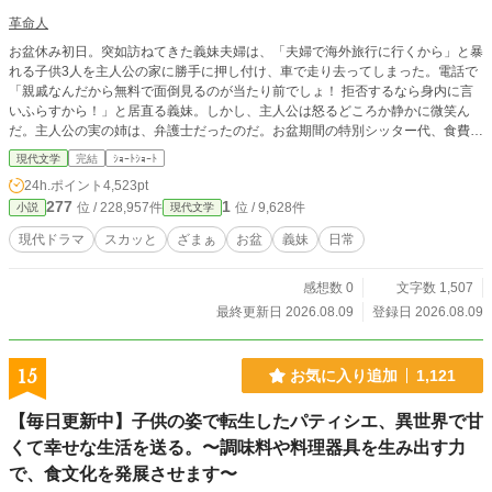
革命人
お盆休み初日。突如訪ねてきた義妹夫婦は、「夫婦で海外旅行に行くから」と暴
れる子供3人を主人公の家に勝手に押し付け、車で走り去ってしまった。電話で
「親戚なんだから無料で面倒見るのが当たり前でしょ！ 拒否するなら身内に言
いふらすから！」と居直る義妹。しかし、主人公は怒るどころか静かに微笑ん
だ。主人公の実の姉は、弁護士だったのだ。お盆期間の特別シッター代、食費、
迷惑料をきっちり計算し、旅先から浮かれて帰ってきた義妹夫婦に突きつけられ
現代文学
完結
ｼｮｰﾄｼｮｰﾄ
た一枚の紙。日常の図々しい親戚を撃退する、リアルで超爽快なスカッとざまぁ
24h.ポイント
4,523pt
劇！
277
1
位 / 228,957件
位 / 9,628件
小説
現代文学
現代ドラマ
スカッと
ざまぁ
お盆
義妹
日常
感想数 0
文字数 1,507
最終更新日 2026.08.09
登録日 2026.08.09
15
お気に入り追加
1,121
【毎日更新中】子供の姿で転生したパティシエ、異世界で甘
くて幸せな生活を送る。〜調味料や料理器具を生み出す力
で、食文化を発展させます〜