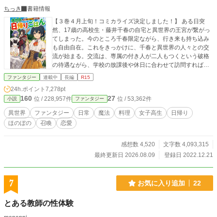
ちっき
書籍情報
【３巻４月上旬！コミカライズ決定しました！】 ある日突
然、17歳の高校生・藤井千春の自宅と異世界の王宮が繋がっ
てしまった。今のところ千春限定ながら、行き来も持ち込み
も自由自在。これをきっかけに、千春と異世界の人々との交
流が始まる。交流は、専属の付き人が二人もつくという破格
の待遇ながら、学校の放課後や休日に合わせて訪問すれば…
ファンタジー
連載中
長編
R15
24h.ポイント
7,278pt
160
27
位 / 228,957件
位 / 53,362件
小説
ファンタジー
異世界
ファンタジー
日常
魔法
料理
女子高生
日帰り
ほのぼの
召喚
恋愛
感想数 4,520
文字数 4,093,315
最終更新日 2026.08.09
登録日 2022.12.21
7
お気に入り追加
22
とある教師の性体験