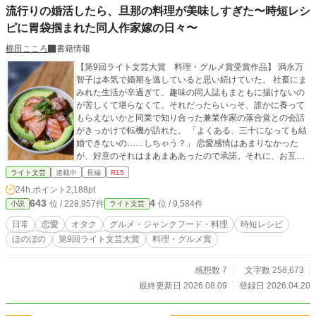
流行りの婚活したら、旦那の料理が美味しすぎた〜時短レシ
ピに胃袋掴まれた同人作家嫁の日々〜
櫛田こころ
書籍情報
【第9回ライト文芸大賞 料理・グルメ賞受賞作品】 満永万
智子は本気で婚期を逃していると思い続けていた。 社畜にま
みれた生活が辛過ぎて、趣味の同人誌もまともに描けないの
が苦しくて堪らなくて。それだったらいっそ、誰かに養って
もらえないかと同業で知り合った兼業作家の落合覚との会話
がきっかけで転機が訪れた。 「よくある、三十になっても結
婚できないの……しちゃう？」 恋愛感情はあまりなかった
が、好意のそれはまあまああったので承諾。それに、お互い
の仕事ジャンルには理解があったので同棲以上に同居するの
ライト文芸
連載中
長編
R15
は問題ナッシング。 結婚式はせずに、リング購入以外は入籍
24h.ポイント
2,188pt
のみ……からの新婚生活。 ここからまさか、結婚してからの
643
4
位 / 228,957件
位 / 9,584件
小説
ライト文芸
『惚れ直し』生活になると思わないでいた。 兼業作家の夫が
作る時短レシピに胃袋だけでなく、心も鷲掴みになりそうな
日常
恋愛
オタク
グルメ・ジャンクフード・料理
時短レシピ
幸せ生活のはじまりはじまり。
ほのぼの
第9回ライト文芸大賞
料理・グルメ賞
感想数 7
文字数 258,673
最終更新日 2026.08.09
登録日 2026.04.20