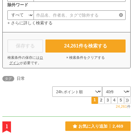
除外ワード
+ さらに詳しく検索する
保存する
24,261
件を検索する
検索条件の保存には
ロ
× 検索条件をクリアする
グイン
が必要です。
日常
タグ
1
2
3
4
5
24,261
件
1
お気に入り追加
2,469