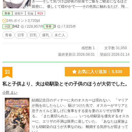
き――そして気づけば紗夜の部屋でご飯をご馳走になるほど
親密に。 優しくて穏やかで――その色気に触れるたび、翔太
の心は揺れていく。 大人の女性と大学生、甘くちょっぴり刺
青春
連載中
長編
R15
激的な同居生活（？）がはじまる。
24h.ポイント
3,720pt
342
3
位 / 228,957件
位 / 7,925件
小説
青春
青春
日常
巨乳
爆乳
未亡人
感想数 1
文字数 31,050
最終更新日 2026.08.01
登録日 2026.01.14
21
お気に入り追加
5,530
私と子供より、夫は幼馴染とその子供のほうが大切でした。
小野 まい
結婚記念日のディナーに夫のオスカーは現れない。 「マリア
が熱を出したらしい」 駆けつけた先で、オスカーがマリアと
息子カイルと楽しげに食事をする姿を妻のエリザが目撃す
る。 「また裏切られた……」 いつも幼馴染を優先するオスカ
ーに、エリザの不満は限界に達していた。 「あなたは家族よ
りも幼馴染のほうが大事なのね」 離婚する気持ちが固まって