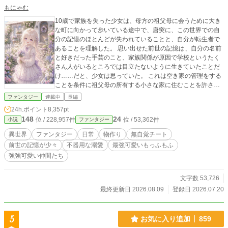
もにゃむ
10歳で家族を失った少女は、母方の祖父母に会うために大き
な町に向かって歩いている途中で、唐突に、この世界での自
分の記憶のほとんどが失われていることと、自分が転生者で
あることを理解した。 思い出せた前世の記憶は、自分の名前
と好きだった手芸のこと、家族関係が原因で学校というたく
さん人がいるところでは目立たないように生きていたことだ
け……だと、少女は思っていた。 これは空き家の管理をする
ことを条件に祖父母の所有する小さな家に住むことを許され
た、10歳の少女の‟日常生活”を綴っただけの物語である。 前
ファンタジー
連載中
長編
世の記憶が混ざったことで言葉遣いが子どもらしくないこと
24h.ポイント
8,357pt
がありますが、温かい目で見守っていただけると嬉しいで
148
24
位 / 228,957件
位 / 53,362件
小説
ファンタジー
す。 執筆の息抜きに、ふと思いついた主人公で書き始めたお
話です。 好きしか詰め込んでいませんが、楽しんでいただけ
異世界
ファンタジー
日常
物作り
無自覚チート
ると幸いです。 ※画像はAIに描いてもらいましたが、文章は
前世の記憶が少々
不器用な溺愛
最強可愛いもっふもふ
100％自分で書いています。
強強可愛い仲間たち
文字数 53,726
最終更新日 2026.08.09
登録日 2026.07.20
5
お気に入り追加
859