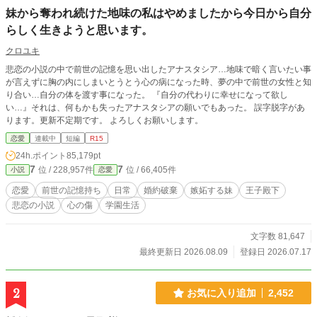
妹から奪われ続けた地味の私はやめましたから今日から自分
らしく生きようと思います。
クロユキ
悲恋の小説の中で前世の記憶を思い出したアナスタシア…地味で暗く言いたい事
が言えずに胸の内にしまいとうとう心の病になった時、夢の中で前世の女性と知
り合い…自分の体を渡す事になった。 『自分の代わりに幸せになって欲し
い…』それは、何もかも失ったアナスタシアの願いでもあった。 誤字脱字があ
ります。更新不定期です。 よろしくお願いします。
恋愛
連載中
短編
R15
24h.ポイント
85,179pt
7
7
位 / 228,957件
位 / 66,405件
小説
恋愛
恋愛
前世の記憶持ち
日常
婚約破棄
嫉妬する妹
王子殿下
悲恋の小説
心の傷
学園生活
文字数 81,647
最終更新日 2026.08.09
登録日 2026.07.17
2
お気に入り追加
2,452