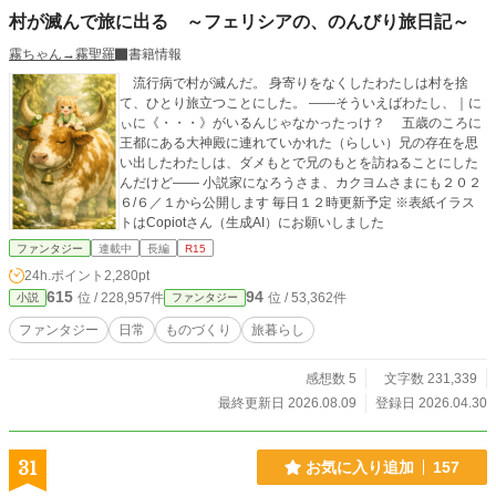
村が滅んで旅に出る ～フェリシアの、のんびり旅日記～
霧ちゃん→霧聖羅
書籍情報
流行病で村が滅んだ。 身寄りをなくしたわたしは村を捨
て、ひとり旅立つことにした。 ――そういえばわたし、｜に
ぃに《・・・》がいるんじゃなかったっけ？ 五歳のころに
王都にある大神殿に連れていかれた（らしい）兄の存在を思
い出したわたしは、ダメもとで兄のもとを訪ねることにした
んだけど―― 小説家になろうさま、カクヨムさまにも２０２
６/６／１から公開します 毎日１２時更新予定 ※表紙イラス
トはCopiotさん（生成AI）にお願いしました
ファンタジー
連載中
長編
R15
24h.ポイント
2,280pt
615
94
位 / 228,957件
位 / 53,362件
小説
ファンタジー
ファンタジー
日常
ものづくり
旅暮らし
感想数 5
文字数 231,339
最終更新日 2026.08.09
登録日 2026.04.30
31
お気に入り追加
157