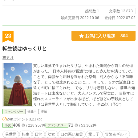
感想数 1
文字数 13,873
最終更新日 2022.10.06
登録日 2022.07.02
23
お気に入り追加
804
転生後はゆっくりと
衣更月
貧しい集落で生まれたリリは、生まれた瞬間から前世の記憶
があった。 日本人特有の”配慮”に徹した赤ん坊を演じていた
ことで、両親から距離を置かれた挙句、村人からも「不気味
な子」として敬遠されることに…。 そして、５才の誕生日に
遠くの町に捨てられた。 でも、リリは悲観しない。 前世の知
識チートは出来ないけど、大人メンタルで堅実に。 目指すは
憧れのスローライフが出来るほど、ほどほどの守銭奴として
リリは異世界人として順応していく。 全25話（予定）
ファンタジー
連載中
長編
24h.ポイント
3,217pt
406
71
位 / 228,957件
位 / 53,362件
小説
ファンタジー
異世界
転生
日常
幼女
口の悪い精霊
愛し子
冒険者ギルド