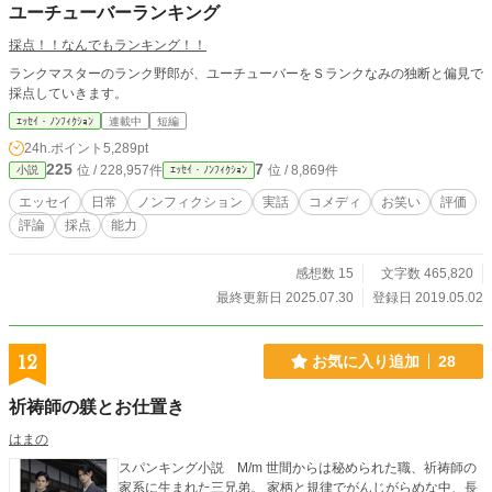
ユーチューバーランキング
採点！！なんでもランキング！！
ランクマスターのランク野郎が、ユーチューバーをＳランクなみの独断と偏見で
採点していきます。
ｴｯｾｲ・ﾉﾝﾌｨｸｼｮﾝ
連載中
短編
24h.ポイント
5,289pt
225
7
位 / 228,957件
位 / 8,869件
小説
ｴｯｾｲ・ﾉﾝﾌｨｸｼｮﾝ
エッセイ
日常
ノンフィクション
実話
コメディ
お笑い
評価
評論
採点
能力
感想数 15
文字数 465,820
最終更新日 2025.07.30
登録日 2019.05.02
12
お気に入り追加
28
祈祷師の躾とお仕置き
はまの
スパンキング小説 M/m 世間からは秘められた職、祈祷師の
家系に生まれた三兄弟。 家柄と規律でがんじがらめな中、長