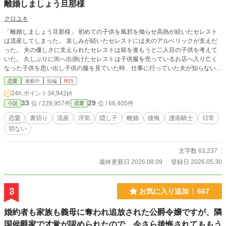
離婚しましょう旦那様
クロユキ
「離婚しましょう旦那様」 初めての子供を風邪を拗らせ高熱が続いたセレスト
は流産してしまった。 哀しみが続いたセレストには夫のアルベリックが支えだ
った。 夫の優しさに支えられたセレストは前を進もうと二人目の子供を考えて
いた。 久しぶりに街へ出掛けたセレストは子供服を売っているお店へ入り亡く
なった子供を思い出し子供の服を見ていた時、仕事に行っていた夫が知らない女
性と小さな女の子を連れている姿を見てしまった。 誤字脱字があります。 更新
恋愛
連載中
短編
R15
が不定期ですが、よろしくお願いします。
24h.ポイント
34,942pt
33
29
位 / 228,957件
位 / 66,405件
小説
恋愛
恋愛
裏切り
流産
浮気
隠し子
離婚
後悔
護衛騎士
日常
切ない
文字数 63,237
最終更新日 2026.08.09
登録日 2026.05.30
3
お気に入り追加
667
婚約者も家族も義母に奪われ追放された公爵令嬢ですが、隣
国侯爵家で才覚が認められたので、今さら後悔されてももう