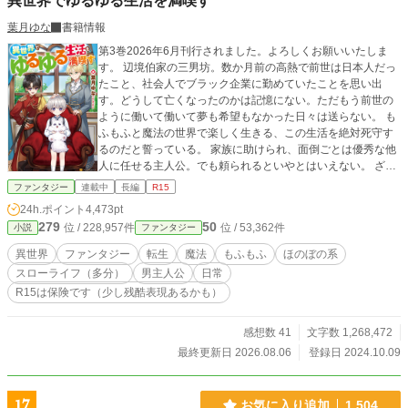
異世界でゆるゆる生活を満喫す
葉月ゆな
書籍情報
第3巻2026年6月刊行されました。よろしくお願いいたしま
す。 辺境伯家の三男坊。数か月前の高熱で前世は日本人だっ
たこと、社会人でブラック企業に勤めていたことを思い出
す。どうして亡くなったのかは記憶にない。ただもう前世の
ように働いて働いて夢も希望もなかった日々は送らない。 も
ふもふと魔法の世界で楽しく生きる、この生活を絶対死守す
るのだと誓っている。 家族に助けられ、面倒ごとは優秀な他
人に任せる主人公。でも頼られるといやとはいえない。 ざま
ぁや成り上がりはなく、思いつくままに好きに行動する日常
ファンタジー
連載中
長編
R15
生活ゆるゆるファンタジーライフのご都合主義です。
24h.ポイント
4,473pt
279
50
位 / 228,957件
位 / 53,362件
小説
ファンタジー
異世界
ファンタジー
転生
魔法
もふもふ
ほのぼの系
スローライフ（多分）
男主人公
日常
R15は保険です（少し残酷表現あるかも）
感想数 41
文字数 1,268,472
最終更新日 2026.08.06
登録日 2024.10.09
17
お気に入り追加
1,504