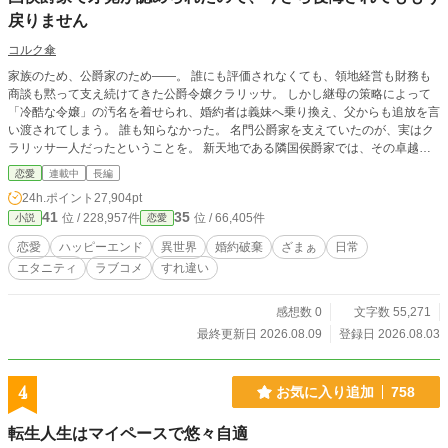
戻りません
コルク傘
家族のため、公爵家のため――。 誰にも評価されなくても、領地経営も財務も
商談も黙って支え続けてきた公爵令嬢クラリッサ。 しかし継母の策略によって
「冷酷な令嬢」の汚名を着せられ、婚約者は義妹へ乗り換え、父からも追放を言
い渡されてしまう。 誰も知らなかった。 名門公爵家を支えていたのが、実はク
ラリッサ一人だったということを。 新天地である隣国侯爵家では、その卓越し
た商才と交渉力を正当に評価され、領地改革や事業を次々と成功へ導くクラリッ
恋愛
連載中
長編
サ。 やがて冷静で誠実な侯爵レオンハルトにも大切に想われ、初めて「必要と
24h.ポイント
27,904pt
される幸せ」を知っていく。 一方、彼女を失った公爵家では経営も人心も崩
41
35
位 / 228,957件
位 / 66,405件
小説
恋愛
壊。 義母は社交界から見放され、義妹は栄光を失い、元婚約者はようやく自分
が捨てたものの大きさに気づくが――。 「あなたが必要だったのは、私ではな
恋愛
ハッピーエンド
異世界
婚約破棄
ざまぁ
日常
く私の仕事でしょう？」 もう遅い。 これは、すべてを奪われた令嬢が、自らの
エタニティ
ラブコメ
すれ違い
教養・商才・人脈だけで幸せを掴み、彼女を見下した者たちが"後悔"という最大
のざまぁを味わう、痛快異世界恋愛ストーリー。
感想数 0
文字数 55,271
最終更新日 2026.08.09
登録日 2026.08.03
4
お気に入り追加
758
転生人生はマイペースで悠々自適