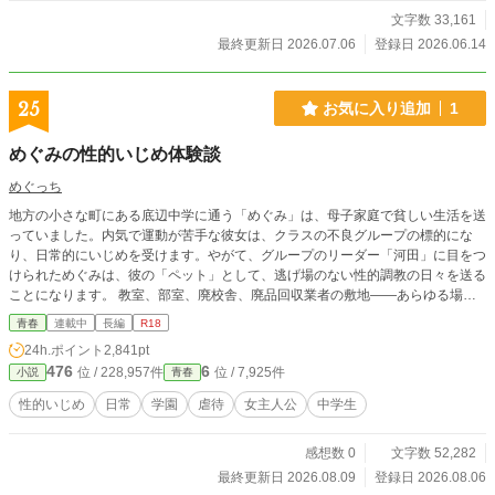
文字数 33,161
最終更新日 2026.07.06
登録日 2026.06.14
25
お気に入り追加
1
めぐみの性的いじめ体験談
めぐっち
地方の小さな町にある底辺中学に通う「めぐみ」は、母子家庭で貧しい生活を送
っていました。内気で運動が苦手な彼女は、クラスの不良グループの標的にな
り、日常的にいじめを受けます。やがて、グループのリーダー「河田」に目をつ
けられためぐみは、彼の「ペット」として、逃げ場のない性的調教の日々を送る
ことになります。 教室、部室、廃校舎、廃品回収業者の敷地——あらゆる場所
で行われる、屈辱的で過激な行為。初めての性的いじめ、ハンドボール部での集
青春
連載中
長編
R18
団調教、アナル処女の喪失、オナニーショー、他校の生徒を交えた公開凌辱——
24h.ポイント
2,841pt
めぐみの身体は河田の「作品」として少しずつ変貌していきます。肥大化したク
476
6
位 / 228,957件
位 / 7,925件
小説
青春
リトリス、許可なしにはイケなくなった身体、おしっこを漏らしながら絶頂する
感覚——河田の調教は、めぐみの感覚そのものを塗り替えていきます。 学校の
性的いじめ
日常
学園
虐待
女主人公
中学生
ヒエラルキーが変わり、新たな加害者が現れても、めぐみの状況は変わりませ
ん。生徒会の性処理係、児童養護施設での日常的な性的虐待、地域の有力者への
感想数 0
文字数 52,282
「奉公」——めぐみは常に「家畜」として扱われ、逃げ場を失っていきます。
これは、一人の少女が「いじめ」から「調教」へ、そして「家畜」としての日常
最終更新日 2026.08.09
登録日 2026.08.06
を受け入れていくまでの、過酷で屈辱的な記録です。めぐみの身体と心がどのよ