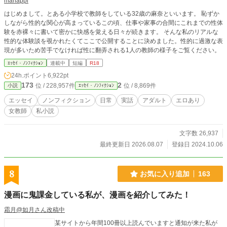
manappi
はじめまして。とある小学校で教師をしている32歳の麻奈といいます。 恥ずか
しながら性的な関心が高まっているこの頃、仕事や家事の合間にこれまでの性体
験を赤裸々に書いて密かに快感を覚える日々が続きます。 そんな私のリアルな
性的な体験談を覗かれたくてここで公開することに決めました。性的に過激な表
現が多いため苦手でなければ性に翻弄される1人の教師の様子をご覧ください。
ｴｯｾｲ・ﾉﾝﾌｨｸｼｮﾝ
連載中
短編
R18
24h.ポイント
6,922pt
173
2
位 / 228,957件
位 / 8,869件
小説
ｴｯｾｲ・ﾉﾝﾌｨｸｼｮﾝ
エッセイ
ノンフィクション
日常
実話
アダルト
エロあり
女教師
私小説
文字数 26,937
最終更新日 2026.08.07
登録日 2024.10.06
8
お気に入り追加
163
漫画に鬼課金している私が、漫画を紹介してみた！
霜月@如月さん改稿中
某サイトから年間100冊以上読んでいますと通知が来た私が