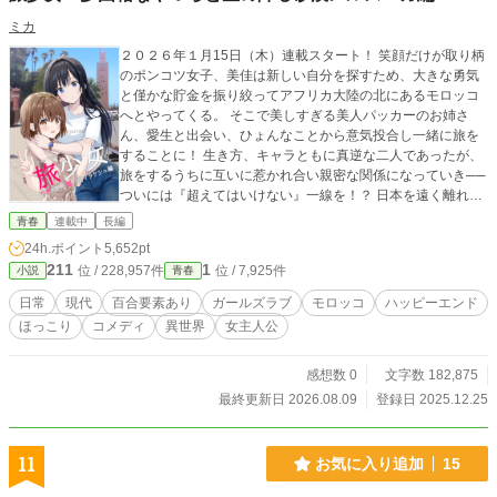
月中旬に刊行予定です 2024年10月下旬にコミック第一巻刊
ミカ
行予定です
２０２６年１月15日（木）連載スタート！ 笑顔だけが取り柄
のポンコツ女子、美佳は新しい自分を探すため、大きな勇気
と僅かな貯金を振り絞ってアフリカ大陸の北にあるモロッコ
へとやってくる。 そこで美しすぎる美人パッカーのお姉さ
ん、愛生と出会い、ひょんなことから意気投合し一緒に旅を
することに！ 生き方、キャラともに真逆な二人であったが、
旅をするうちに互いに惹かれ合い親密な関係になっていき──
ついには『超えてはいけない』一線を！？ 日本を遠く離れた
異国の地、モロッコで展開される青春ガールズラブコメデ
青春
連載中
長編
ィ！ 旅先で起こった日常的なこと、そうでもないことをだら
24h.ポイント
5,652pt
だらと書き綴った女子二人の旅行記『旅少女』──毎週木曜
211
1
位 / 228,957件
位 / 7,925件
小説
青春
日、日曜日に更新します！
日常
現代
百合要素あり
ガールズラブ
モロッコ
ハッピーエンド
ほっこり
コメディ
異世界
女主人公
感想数 0
文字数 182,875
最終更新日 2026.08.09
登録日 2025.12.25
11
お気に入り追加
15