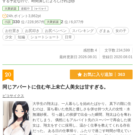
する予定なので、時間潰しによろしければ🎂
大衆娯楽
連載中
ｼｮｰﾄｼｮｰﾄ
24h.ポイント
3,862pt
330
2
位 / 228,957件
位 / 6,077件
小説
大衆娯楽
お仕置き
お尻叩き
お尻ペンペン
スパンキング
ざまぁ
女の子
少女
短編
ショートショート
日常
感想数 4
文字数 234,599
最終更新日 2026.08.01
登録日 2020.08.01
20
お気に入り追加
363
同じアパートに住む年上未亡人美女は甘すぎる。
ピコサイクス
大学生の翔太は、一人暮らしを始めたばかり。 真下の階に住
むのは、落ち着いた色気と優しさを併せ持つ大人の女性・水
無瀬紗夜。 引っ越しの挨拶で出会った瞬間、翔太は心を奪わ
れてしまう。 偶然にもアルバイト先のスーパーで再会した彼
女は、翔太をすぐに採用し、温かく仕事を教えてくれる存在
だった。 ある日の仕事帰り、ふたりで過ごす時間が増えてい