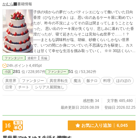
かむら
書籍情報
子供の頃からの夢だったパティシエになって働いていた日向
香澄（ひなたかすみ）は、思い出のあるケーキ屋に勤めてい
たが、昨今の不況によってその店は閉まってしまうこととな
った。 思い出のケーキ屋が失くなり、悲しみに暮れていた香
澄だったが、寝て起きたらそこは見知らぬ世界で……！？
——まともな調味料が塩、胡椒、砂糖くらいしかない世界
で、いつの間にか身についていた不思議な力を駆使し、カス
ミは甘くて幸せな生活を掴み取っていく。 ※※ 30話くらいま
で執筆済み。 どんどん続きも書いて投稿していきます。 AIは
ファンタジー
連載中
長編
使用しておりません。 AI学習、無断転載するのはやめてくだ
24h.ポイント
4,495pt
さい。 感想、お気に入り登録、エール等お待ちしておりま
281
51
位 / 228,957件
位 / 53,362件
小説
ファンタジー
す。 気軽にしていってください。
異世界
ファンタジー
異世界転生
魔法
飯テロ
料理
ほのぼの
日常
チート
シリアス展開無し
感想数 34
文字数 485,480
最終更新日 2026.08.09
登録日 2026.02.25
16
お気に入り追加
6,045