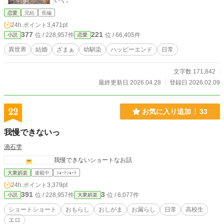
いく。
恋愛
完結
長編
24h.ポイント
3,471pt
377
221
位 / 228,957件
位 / 66,405件
小説
恋愛
異世界
結婚
ざまぁ
幼馴染
ハッピーエンド
日常
文字数 171,842
最終更新日 2026.04.28
登録日 2026.02.09
22
お気に入り追加
33
我慢できないっ
滴石雫
我慢できないショートなお話
大衆娯楽
連載中
ｼｮｰﾄｼｮｰﾄ
24h.ポイント
3,379pt
391
3
位 / 228,957件
位 / 6,077件
小説
大衆娯楽
ショートショート
おもらし
おしがま
お漏らし
日常
高校生
エロ