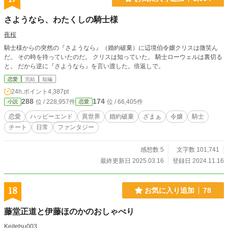
さようなら、わたくしの騎士様
夜桜
騎士様からの突然の『さようなら』（婚約破棄）に辺境伯令嬢クリスは微笑ん
だ。 その時を待っていたのだ。 クリスは知っていた。 騎士ローウェルは裏切る
と。 だから逆に『さようなら』を言い渡した。倍返しで。
恋愛
完結
短編
24h.ポイント
4,387pt
288
174
位 / 228,957件
位 / 66,405件
小説
恋愛
恋愛
ハッピーエンド
異世界
婚約破棄
ざまぁ
令嬢
騎士
チート
日常
ファンタジー
感想数 5
文字数 101,741
最終更新日 2025.03.16
登録日 2024.11.16
18
お気に入り追加
78
藤堂正道と伊藤ほのかのおしゃべり
Keitetsu003