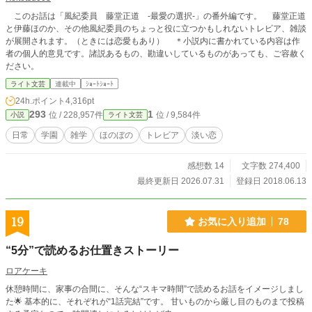
このお話は「風紀委員 藤堂正道 -最愛の選択-」の番外編です。 藤堂正道
と伊藤ほのか、その他風紀委員のちょっと役に立つかもしれないトレビア、雑談
が展開されます。（ときには恋愛もあり） ＊小説内に書かれている内容は作
者の個人的意見です。諸説あるもの、勘違いしているものがあっても、ご容赦く
ださい。
ライト文芸
連載中
ｼｮｰﾄｼｮｰﾄ
24h.ポイント
4,316pt
293
1
位 / 228,957件
位 / 9,584件
小説
ライト文芸
日常
学園
雑学
ほのぼの
トレビア
淡い恋
感想数 14
文字数 274,400
最終更新日 2026.07.31
登録日 2018.06.13
19
お気に入り追加
78
“5分”で読めるお仕置きストーリー
ロアケーキ
休憩時間に、家事の合間に、そんな“スキマ時間”で読めるお話をイメージしまし
た🌟 基本的に、それぞれが“1話完結”です。 甘いものから厳し目のものまで投稿