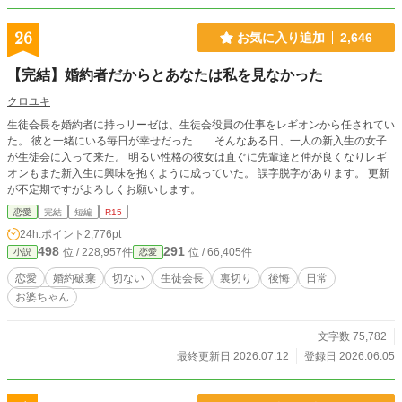
うに壊され、そして——それでも生きていくことを選んだのか。R18・残酷描写
ありの本作は、逃げ場のない世界で生きる少女の極限の物語です。
26
お気に入り追加
2,646
【完結】婚約者だからとあなたは私を見なかった
クロユキ
生徒会長を婚約者に持っリーゼは、生徒会役員の仕事をレギオンから任されてい
た。 彼と一緒にいる毎日が幸せだった……そんなある日、一人の新入生の女子
が生徒会に入って来た。 明るい性格の彼女は直ぐに先輩達と仲が良くなりレギ
オンもまた新入生に興味を抱くように成っていた。 誤字脱字があります。 更新
が不定期ですがよろしくお願いします。
恋愛
完結
短編
R15
24h.ポイント
2,776pt
498
291
位 / 228,957件
位 / 66,405件
小説
恋愛
恋愛
婚約破棄
切ない
生徒会長
裏切り
後悔
日常
お婆ちゃん
文字数 75,782
最終更新日 2026.07.12
登録日 2026.06.05