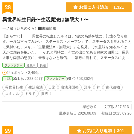
28
お気に入り追加
1,321
異世界転生日録〜生活魔法は無限大！〜
一ノ蔵（いちのくら）
書籍情報
【あらすじ】 異世界に転生したルイは、5歳の高熱を境に、記憶を取り戻
す。一度は言ってみたい「ステータス・オープン」で、ステータスを見れること
に気付いた。スキル「生活魔法∞（無限大）」を発見。その意味を知るルイは、
仄かに期待を抱いた。 それと同時に、今世の出自である農家の四男は、長男
大事な両親の態度に、未来はないと確信。 家族に隠れて、ステータスにあっ
たスキルの一つ「鑑定」を使い、村のお婆（薬師）相手に、金策を開始。 十
ファンタジー
連載中
長編
歳の時に行われたスキル鑑定の結果を父に伝えたが、農家向きのスキルではなか
24h.ポイント
2,496pt
ったルイは「家の役には立たない」と判断され、早々に家を追い出される。
551
90
位 / 228,957件
位 / 53,362件
小説
ファンタジー
だが、追放ありがとう！とばかりに、生活魔法を知るべく、図書館がある街を
目指すことにしたルイ。 最初に訪れた街・ゼントで、冒険者登録を済ませ
異世界転生
生活魔法
日常
魔法具開発
漢字
神
古代遺物
る。だがそのギルドの資料室で、前世の文字である漢字が、この世界の魔法文字
コミカル
ギルド
貴族
だという事実を知ることになる。 この世界の魔法文字を試したルイは、魔法
文字の奥深さに気づいてしまった。バレないように慎重に……と行動しているつ
もりのルイだが、そんな彼に奇妙な称号が増えて行く。 そして、冒険者ギル
感想数 0
文字数 327,513
ドのギルドマスターや、魔法具師のバレンと共に過ごすうちに、バレンのお師匠
最終更新日 2026.08.09
登録日 2025.09.20
様の危機を知る。 そして彼に会いにいくことになったが、その目的地が、図
書館がある魔法都市アルティメットだった。 旅の道中もさることながら、魔
法都市についても、色々な人に巻き込まれる運命にあるルイだったが……それを
29
お気に入り追加
301
知るのは、まだ先である。 ☆見切り発車のため、後日変更・追記する場合があ