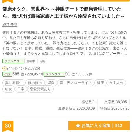
ります。不定期更新。 ☆カクヨム様(吉野 ひな)でも投稿しております。
健康オタク、異世界へ ～神眼チートで健康管理していた
ら、気づけば最強家族と王子様から溺愛されていました～
姫乃 美羽
健康オタクの神城桜は、ある日突然異世界へ転生してしまう。 気がつけば森の
中。見た目も年齢も名前も変わり、さらに自分だけが持つ謎のジョブとスキル
『神の眼』まで授かっていた。 戦う力はまったくない。でも健康知識なら誰に
も負けない！ 食事、睡眠、運動、生活改善――健康オタクの知識で、出会う人
や魔物（？）まで次々と元気にしてしまうロゼリア。 気づけば名門ガーディナ
ル家に溺愛され、最強の仲間たちに囲まれながら、今日もマイペースに異世界生
ファンタジー
連載中
長編
活を満喫中。 これは、健康第一をモットーにした少女が、周囲を巻き込みなが
24h.ポイント
2,372pt
ら異世界でのんびり暮らしていくスローライフファンタジー。 肩の力を抜い
585
91
位 / 228,957件
位 / 53,362件
小説
ファンタジー
て、気軽に読める作品を目指していますので、「少し疲れたな」と感じた時の息
抜きとして楽しんでいただけたら嬉しいです。徐々に恋愛要素も入ってくる予定
異世界転生
ほのぼの
溺愛
異世界スローライフ
健康
女主人公
ですのでお楽しみに！ ＊8/1 ファンタジー 13位ランクインありがとうございま
幼女
日常
恋愛要素あり
す！
感想数 1
文字数 38,395
最終更新日 2026.08.09
登録日 2026.07.26
30
お気に入り追加
912