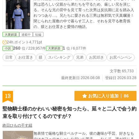
男は恐ろしい父親から弟たちを守るため、厳しい兄を演じ
る。そんな兄の背中を見て育った次男は反抗期に足を踏み入
れつつあり…。兄たちに愛される三男は無邪気で天真爛漫！
閉じられた屋敷の中で暮らす三人と、それを見守る教育係
の、躾とお仕置きと愛情の物語。
大衆娯楽
連載中
短編
24h.ポイント
4,771pt
260
1
位 / 228,957件
位 / 6,077件
小説
大衆娯楽
日常
お仕置き
躾
スパンキング
兄弟
お尻叩き
お尻ペンペン
文字数 65,733
最終更新日 2026.08.08
登録日 2026.03.28
13
お気に入り追加
86
堅物騎士様のかわいい秘密を知ったら、延々と二人で会う約
束を取り付けてくるのですが？
終日ひもの干す紐
無表情で厳格な騎士ベルナール。彼の趣味が手芸、好きなも