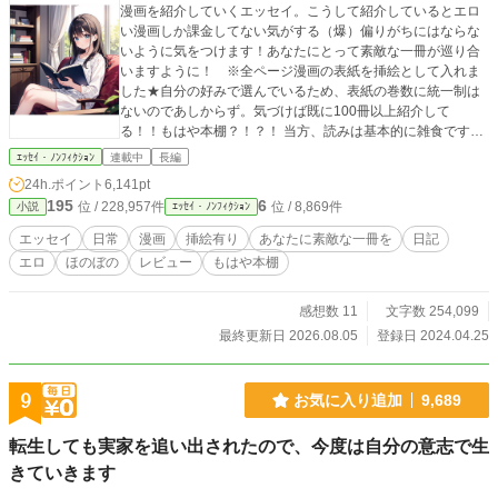
漫画を紹介していくエッセイ。こうして紹介しているとエロ
い漫画しか課金してない気がする（爆）偏りがちにはならな
いように気をつけます！あなたにとって素敵な一冊が巡り合
いますように！ ※全ページ漫画の表紙を挿絵として入れま
した★自分の好みで選んでいるため、表紙の巻数に統一制は
ないのであしからず。気づけば既に100冊以上紹介して
る！！もはや本棚？！？！ 当方、読みは基本的に雑食です。
TL、BL、異世界ファンタジー、ロマンスファンタジー、サイ
ｴｯｾｲ・ﾉﾝﾌｨｸｼｮﾝ
連載中
長編
コパス、中華ファンタジー、エログロ、復讐、ざまぁ、なん
24h.ポイント
6,141pt
でも読みますので、なんでもあります。（？） 紹介文が良か
195
6
位 / 228,957件
位 / 8,869件
小説
ｴｯｾｲ・ﾉﾝﾌｨｸｼｮﾝ
ったり、この漫画面白いよね！分かる！！推し！！好
き！！！など、ありましたら、積極的にイイネ押して頂ける
エッセイ
日常
漫画
挿絵有り
あなたに素敵な一冊を
日記
と、他の方が選ぶ参考になるかなと思いますので、ぜひ、よ
エロ
ほのぼの
レビュー
もはや本棚
ろしくお願いします。 なんせ、量が多いので！！！ ※ちなみ
に紹介文といえど、あくまで個人の感想になりますので、ご
理解の程、よろしくお願いします。
感想数 11
文字数 254,099
最終更新日 2026.08.05
登録日 2024.04.25
9
お気に入り追加
9,689
転生しても実家を追い出されたので、今度は自分の意志で生
きていきます