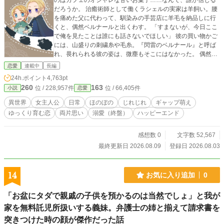
のはカフェのオシャレな甘いお菓子……なんて、誰が信じる
だろうか。 治癒術師として働くラシェルの実家は羊飼い。腰
を痛めた父に代わって、馴染みの手芸店に羊毛を納品しに行
くと、偶然ベルナールと出くわす。 「すまないが、今日ここ
で俺を見たことは誰にも話さないでほしい」 彼の買い物かご
には、山盛りの刺繍糸や毛糸。『閃雷のベルナール』と呼ば
れ、畏れられる彼の姿は、微塵もそこにはなかった。 偶然ベ
ルナールの秘密を握ってしまったラシェル。秘密にすると約
恋愛
連載中
長編
束し、関係もそこで終わるかと思いきや、なぜか彼の方から
24h.ポイント
4,763pt
絡んできた挙句二人で会おうとお願いされて……？ ＊ ＊
260
163
位 / 228,957件
位 / 66,405件
小説
恋愛
＊ 他のサイトでも投稿しています。 基本的に1日2回（昼と
夜）更新予定です。
異世界
女主人公
日常
ほのぼの
じれじれ
ギャップ萌え
ゆっくり育む恋
両片思い
溺愛（終盤）
ハッピーエンド
感想数 0
文字数 52,567
最終更新日 2026.08.09
登録日 2026.08.03
14
お気に入り追加
0
「お盆にタダで親戚の子供を預かるのは当然でしょ」と我が
家を無料託児所扱いする義妹。弁護士の姉と揃えて請求書を
突きつけた時の顔が傑作だった話