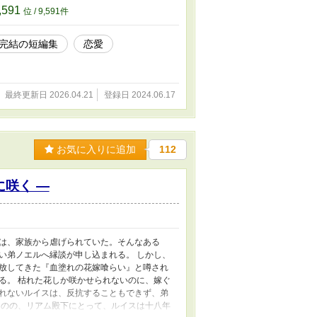
,591
位 / 9,591件
完結の短編集
恋愛
最終更新日 2026.04.21
登録日 2024.06.17
お気に入りに追加
112
咲く ―
は、家族から虐げられていた。そんなある
い弟ノエルへ縁談が申し込まれる。 しかし、
放してきた『血塗れの花嫁喰らい』と噂され
る。 枯れた花しか咲かせられないのに、嫁ぐ
れないルイスは、反抗することもできず、弟
ものの、リアム殿下にとって、ルイスは十八年