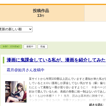
投稿作品
13
件
ｴｯｾｲ・ﾉﾝﾌｨｸｼｮﾝ
連載中
長編
漫画に鬼課金している私が、漫画を紹介してみた
霜月@如月さん改稿中
某サイトから年間100冊以上読んでいますと通知が来た私
しているとエロい漫画しか課金してない気がする（爆）偏り
たにとって素敵な一冊が巡り合いますように！ ※全ページ
好みで選んでいるため、表紙の巻数に統一制はないのであし
る！！もはや本棚？！？！ 当方、読みは基本的に雑食です。
ァンタジー、サイコパス、中華ファンタジー、エログロ、復
もあります。（？） 紹介文が良かったり、この漫画面白い