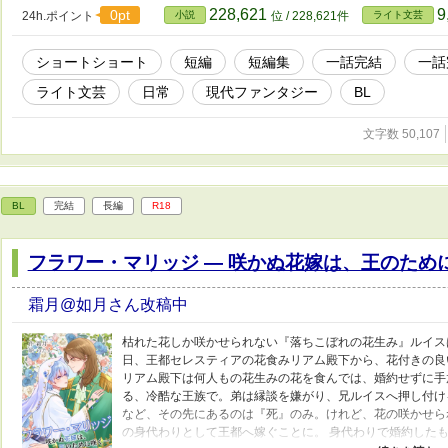
228,621
9
0pt
24h.ポイント
小説
位 / 228,621件
ライト文芸
ショートショート
短編
短編集
一話完結
一話
ライト文芸
日常
現代ファンタジー
BL
文字数 50,107
BL
完結
長編
R18
フラワー・マリッジ ― 咲かぬ花嫁は、王のために
霜月@如月さん改稿中
枯れた花しか咲かせられない『落ちこぼれの花生み』ルイス
日、王都セレスティアの花食みリアム殿下から、花付きの良
リアム殿下は何人もの花生みの花を食んでは、婚約せずに手
る、冷酷な王族で。弟は縁談を嫌がり、兄ルイスへ押し付け
など、その先にあるのは『死』のみ。けれど、花の咲かせら
の身代わりとして王都へ嫁ぐことに。 身代わりで婚約した