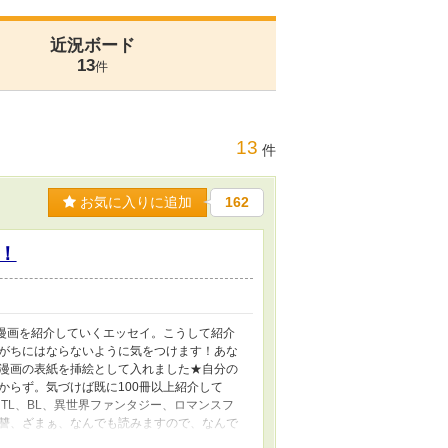
近況ボード
13
件
13
件
お気に入りに追加
162
！
が漫画を紹介していくエッセイ。こうして紹介
がちにはならないように気をつけます！あな
漫画の表紙を挿絵として入れました★自分の
からず。気づけば既に100冊以上紹介して
TL、BL、異世界ファンタジー、ロマンスフ
讐、ざまぁ、なんでも読みますので、なんで
よね！分かる！！推し！！好き！！！など、あ