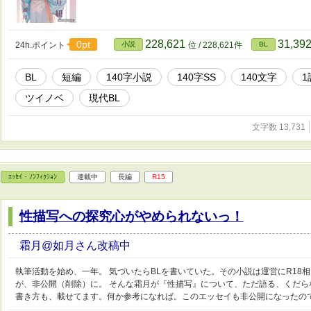
228,621
31,39
0pt
24h.ポイント
小説
位 / 228,621件
BL
BL
短編
140字小説
140字SS
140文字
1
ツイノベ
現代BL
文字数 13,731
ｴｯｾｲ・ﾉﾝﾌｨｸｼｮﾝ
連載中
長編
R15
性描写への探究心がやめられないっ！
霜月@如月さん改稿中
執筆活動を始め、一年。 気づいたらBLを書いていた。その小説は運営にR18
が、非公開（削除）に。 そんな霜月が『性描写』について、ただ語る、くだら
書き方も、載せてます。何か参考になれば。このエッセイも非公開になったの