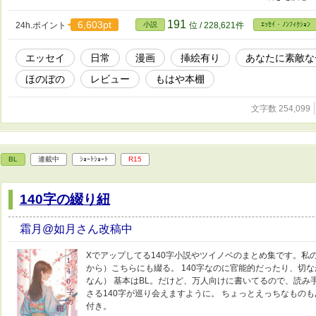
りましたら、積極的にイイネ押して頂けると、他の方が選ぶ
しくお願いします。 なんせ、量が多いので！！！ ※ちなみ
191
6,603pt
24h.ポイント
小説
位 / 228,621件
ｴｯｾｲ・ﾉﾝﾌｨｸｼｮﾝ
りますので、ご理解の程、よろしくお願いします。
エッセイ
日常
漫画
挿絵有り
あなたに素敵な
ほのぼの
レビュー
もはや本棚
文字数 254,099
BL
連載中
ｼｮｰﾄｼｮｰﾄ
R15
140字の綴り紐
霜月@如月さん改稿中
Xでアップしてる140字小説やツイノベのまとめ集です。私
から）こちらにも綴る。 140字なのに官能的だったり、切
なん） 基本はBL。だけど、万人向けに書いてるので、読み
さる140字が巡り会えますように。 ちょっとえっちなものもあ
付き。