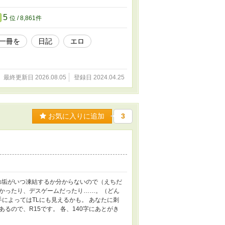
参考になるかなと思いますので、ぜひ、よろ
に紹介文といえど、あくまで個人の感想にな
5
位 / 8,861件
一冊を
日記
エロ
最終更新日 2026.08.05
登録日 2024.04.25
お気に入りに追加
3
の垢がいつ凍結するか分からないので（えちだ
なかったり、デスゲームだったり……。（どん
手によってはTLにも見えるかも。 あなたに刺
るので、R15です。 各、140字にあとがき