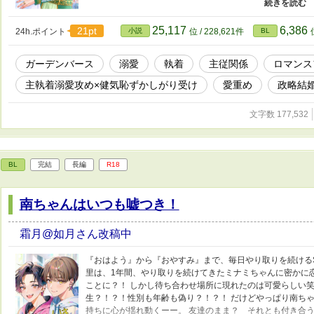
ぶりの再会だった。でもルイスは覚えていなくて……？ 政
つわる古の伝承が、ふたりを試すように迫る……！ 宮廷×主
ース、エモ甘ファンタジーBLです！ ⭐︎これだけ分かれば読め
25,117
6,386
21pt
24h.ポイント
小説
位 / 228,621件
BL
→花を食べる ◼︎花生み→花を咲かせる ◼︎ブートニエール
バースの説明や世界観など、書いてます！ガーデンバースが
ガーデンバース
溺愛
執着
主従関係
ロマンス
定ありです） ※えっちなシーンには#が付いています。殿
きます（？） 二章からはセレスティアの伝承にまつわる、
主執着溺愛攻め×健気恥ずかしがり受け
愛重め
政略結
てきます。 三章は陰謀の戦いに入ります……！ 西洋、恋愛フ
賞、ファンタジー、西洋風、ハッピーエンド
文字数 177,532
BL
完結
長編
R18
南ちゃんはいつも嘘つき！
霜月@如月さん改稿中
『おはよう』から『おやすみ』まで、毎日やり取りを続けるS
里は、1年間、やり取りを続けてきたミナミちゃんに密かに
ことに？！ しかし待ち合わせ場所に現れたのは可愛らしい
生？！？！性別も年齢も偽り？！？！ だけどやっぱり南ち
持ちに心が揺れ動くーー。 友達のまま？ それとも付き合う