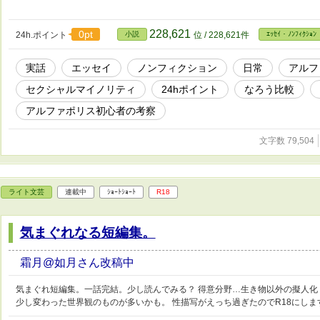
228,621
0pt
24h.ポイント
小説
位 / 228,621件
ｴｯｾｲ・ﾉﾝﾌｨｸｼｮﾝ
実話
エッセイ
ノンフィクション
日常
アルフ
セクシャルマイノリティ
24hポイント
なろう比較
アルファポリス初心者の考察
文字数 79,504
ライト文芸
連載中
ｼｮｰﾄｼｮｰﾄ
R18
気まぐれなる短編集。
霜月@如月さん改稿中
気まぐれ短編集。一話完結。少し読んでみる？ 得意分野…生き物以外の擬人化
少し変わった世界観のものが多いかも。 性描写がえっち過ぎたのでR18にしま