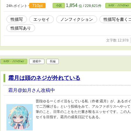
1,854
710pt
24h.ポイント
小説
位 / 228,621件
ｴｯｾｲ・ﾉﾝﾌｨｸｼｮﾝ
性描写
エッセイ
ノンフィクション
性描写を書く
性描写あり
文字数 12,978
ｴｯｾｲ・ﾉﾝﾌｨｸｼｮﾝ
連載中
長編
霜月は頭のネジが外れている
霜月@如月さん改稿中
普段ゆるーくポイ活をしている私（作者:霜月）が、あるポ
で二万稼げる』という投稿をみて、アルファポリスへやって
筆のこと、日常のことをただ書き殴るエッセイです。この人
セイを目指す。霜月の成長日記でもある。