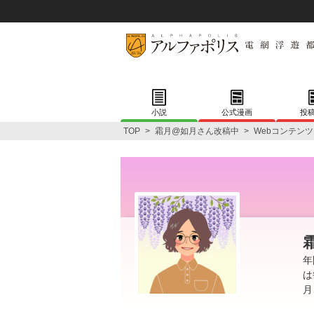
小説
公式漫画
投
TOP
>
霜月@如月さん改稿中
>
Webコンテンツ
年
は
月