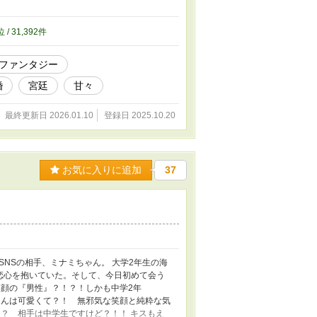
略結婚の影に隠された秘密と、『死の花』にま
従×政略婚×番の運命が交錯する、ガーデンバ
る！ガーデンバース基礎知識！！⭐︎ ◼︎花食み
位 / 31,392件
→オメガバースでいう、番 プロローグでガーデン
分からなくても、読める、はず！（※独自設
ファンタジー
下はルイスが好きすぎて、ちょっとグイグイい
ミステリー、サスペンス、陰謀要素、強くなっ
婚
宮廷
甘々
ァンタジー、貴族、王宮、BL、第13回BL大
最終更新日 2026.01.10
登録日 2025.10.20
お気に入りに追加
37
NSの相手、ミナミちゃん。 大学2年生の海
恋心を抱いていた。そして、今日初めて会う
笑顔の『男性』？！？！しかも中学2年
ゃんは可愛くて？！ 無邪気な笑顔と純粋な気
？ 相手は中学生ですけど？！！ キスもえ