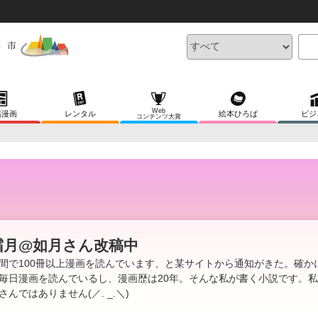
Web
稿漫画
レンタル
絵本ひろば
ビジ
コンテンツ大賞
霜月@如月さん改稿中
間で100冊以上漫画を読んでいます、と某サイトから通知がきた。確か
毎日漫画を読んでいるし、漫画歴は20年。そんな私が書く小説です。
さんではありません(／. _.＼)