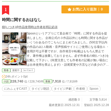
1
お気に入り追加
0
時間に関するおはなし
樹(いつき)@作品使用時は作者名明記必須
Spoonというアプリにて某企画で「時間」に関する作品を提
供しました。 企画公式の３作品以外にも時間に関する作品が
いくつかあるのでこちらにまとめてみました。(500文字以内
の作品のみ) ⚠動画・音声投稿サイトにご使用になる場合⚠ ・
使用許可は不要ですが、自作発言や転載はもちろん禁止で
す。著作権は放棄しておりません。必ず作者名の樹(いつき)を
記載して下さい。(何度注意しても作者名の記載が無い場合に
は台本使用を禁止します) ・語尾変更や方言などの多少のアレ
ンジはokですが、大幅なアレンジや台本の世界観をぶち壊す
青春
連載中
ｼｮｰﾄｼｮｰﾄ
ようなアレンジやエフェクトなどはご遠慮願います。 その他
24h.ポイント
0pt
の詳細は【作品を使用する際の注意点】【近況ボード】をご
228,740
7,918
位 / 228,740件
位 / 7,918件
小説
青春
覧下さい。
にわふぇすCAST
タイビジ朗読
タイビジ声劇
作者樹
Spoon
感想数 0
文字数 5,814
最終更新日 2025.12.31
登録日 2025.12.28