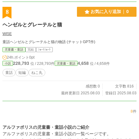
8
お気に入り追加
0
ヘンゼルとグレーテルと猫
WISE
童話ヘンゼルとグレーテルと猫の物語 (チャットGPT作)
児童書・童話
完結
ｼｮｰﾄｼｮｰﾄ
24h.ポイント
0pt
228,793
4,658
位 / 228,793件
位 / 4,658件
小説
児童書・童話
童話
短編
ねこ丸
感想数 0
文字数 816
最終更新日 2025.08.03
登録日 2025.08.03
8
件
アルファポリスの児童書・童話小説のご紹介
アルファポリスの児童書・童話小説の一覧ページです。