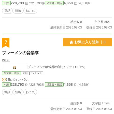
228,793
4,658
位 / 228,793件
位 / 4,658件
小説
児童書・童話
童話
短編
ねこ丸
感想数 0
文字数 855
最終更新日 2025.08.03
登録日 2025.08.03
7
お気に入り追加
0
ブレーメンの音楽隊
WISE
ブレーメンの音楽隊の話 (チャットGPT作)
児童書・童話
完結
ｼｮｰﾄｼｮｰﾄ
24h.ポイント
0pt
228,793
4,658
位 / 228,793件
位 / 4,658件
小説
児童書・童話
童話
短編
ねこ丸
感想数 0
文字数 1,144
最終更新日 2025.08.03
登録日 2025.08.03