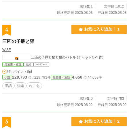
感想数 1
文字数 1,012
最終更新日 2025.08.03
登録日 2025.08.03
4
お気に入り追加
1
三匹の子豚と猫
WISE
三匹の子豚と猫と狼のバトル (チャットGPT作)
児童書・童話
完結
ｼｮｰﾄｼｮｰﾄ
24h.ポイント
0pt
228,793
4,658
位 / 228,793件
位 / 4,658件
小説
児童書・童話
童話
短編
ねこ丸
感想数 0
文字数 783
最終更新日 2025.08.02
登録日 2025.08.02
5
お気に入り追加
2