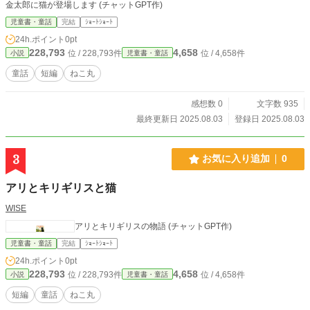
金太郎に猫が登場します (チャットGPT作)
児童書・童話
完結
ｼｮｰﾄｼｮｰﾄ
24h.ポイント
0pt
228,793
4,658
位 / 228,793件
位 / 4,658件
小説
児童書・童話
童話
短編
ねこ丸
感想数 0
文字数 935
最終更新日 2025.08.03
登録日 2025.08.03
3
お気に入り追加
0
アリとキリギリスと猫
WISE
アリとキリギリスの物語 (チャットGPT作)
児童書・童話
完結
ｼｮｰﾄｼｮｰﾄ
24h.ポイント
0pt
228,793
4,658
位 / 228,793件
位 / 4,658件
小説
児童書・童話
短編
童話
ねこ丸