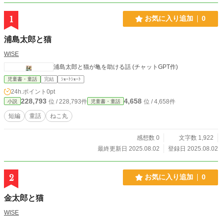
1
お気に入り追加
0
浦島太郎と猫
WISE
浦島太郎と猫が亀を助ける話 (チャットGPT作)
児童書・童話
完結
ｼｮｰﾄｼｮｰﾄ
24h.ポイント
0pt
228,793
4,658
位 / 228,793件
位 / 4,658件
小説
児童書・童話
短編
童話
ねこ丸
感想数 0
文字数 1,922
最終更新日 2025.08.02
登録日 2025.08.02
2
お気に入り追加
0
金太郎と猫
WISE