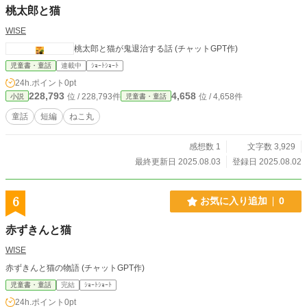
桃太郎と猫
WISE
桃太郎と猫が鬼退治する話 (チャットGPT作)
児童書・童話
連載中
ｼｮｰﾄｼｮｰﾄ
24h.ポイント
0pt
228,793
4,658
位 / 228,793件
位 / 4,658件
小説
児童書・童話
童話
短編
ねこ丸
感想数 1
文字数 3,929
最終更新日 2025.08.03
登録日 2025.08.02
6
お気に入り追加
0
赤ずきんと猫
WISE
赤ずきんと猫の物語 (チャットGPT作)
児童書・童話
完結
ｼｮｰﾄｼｮｰﾄ
24h.ポイント
0pt