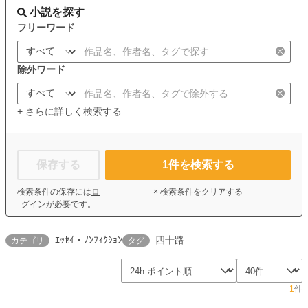
小説を探す
フリーワード
除外ワード
+ さらに詳しく検索する
保存する
1
件を検索する
検索条件の保存には
ロ
× 検索条件をクリアする
グイン
が必要です。
ｴｯｾｲ・ﾉﾝﾌｨｸｼｮﾝ
四十路
カテゴリ
タグ
1
件