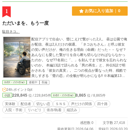
1
お気に入り追加
0
ただいまを、もう一度
駄目ネコ。
配信アプリで出会い、聲(こえ)で繋がった2人。 昼は公園で俺
が配信、夜は2人だけの個通。 「ネコおちさん」と呼ぶ彼女
の笑い声だけが、俺の生きる理由（命綱）だった－－ なぜ？
あんなにも愛した繋がりを自ら断ち切らなければならなかっ
たのか。 なぜ??名前に「、」を刻んでまで彼女を忘れられな
いのか。 本編13話で語られる「男の再生」と、外伝6話で明
かされる「彼女の真実」。 二つの視点が重なった時、残酷で
美しすぎる「聲の恋」の全貌が明らかになる!! ※本編第13話
の直後から、外伝：第1話が始まります。 ​#実体験 #配信者 #
ｴｯｾｲ・ﾉﾝﾌｨｸｼｮﾝ
連載中
長編
リハビリ #縦読み #オリジナル曲
24h.ポイント
0pt
228,845
8,865
位 / 228,845件
位 / 8,865件
小説
ｴｯｾｲ・ﾉﾝﾌｨｸｼｮﾝ
実体験
配信者
切ない恋
ＳＮＳ
声だけの関係
四十路
入院・手術
リハビリ
依存/執着
縦読み
感想数 0
文字数 27,418
最終更新日 2026.04.06
登録日 2026.03.20