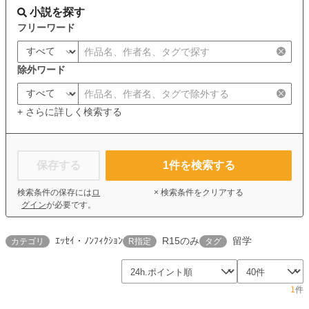
小説を探す
フリーワード
除外ワード
+ さらに詳しく検索する
保存する
1
件を検索する
検索条件の保存には
ロ
× 検索条件をクリアする
グイン
が必要です。
ｴｯｾｲ・ﾉﾝﾌｨｸｼｮﾝ
R15のみ
留学
カテゴリ
R指定
タグ
1
件