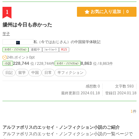
1
お気に入り追加
0
揚州は今日も赤かった
芋子
私（今ではおじさん）の中国留学体験記
ｴｯｾｲ・ﾉﾝﾌｨｸｼｮﾝ
連載中
ｼｮｰﾄｼｮｰﾄ
R15
24h.ポイント
0pt
228,744
8,863
位 / 228,744件
位 / 8,863件
小説
ｴｯｾｲ・ﾉﾝﾌｨｸｼｮﾝ
日記
留学
中国
日常
半フィクション
感想数 0
文字数 593
最終更新日 2024.01.18
登録日 2024.01.18
1
件
アルファポリスのエッセイ・ノンフィクション小説のご紹介
アルファポリスのエッセイ・ノンフィクション小説の一覧ページで