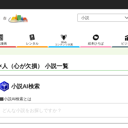
Web
稿漫画
レンタル
絵本ひろば
ビジ
コンテンツ大賞
×人（心が欠損） 小説一覧
小説AI検索
小説AI検索とは