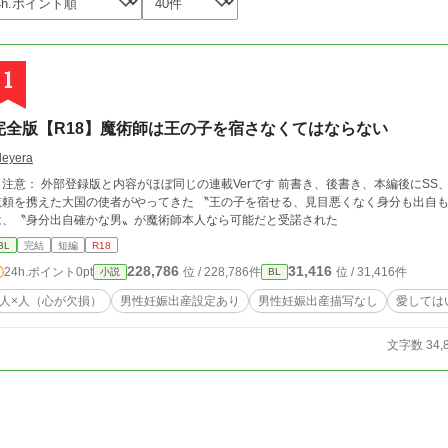
1
完全版【R18】魔術師は王の子を宿さなくてはならない
leyera
注意： 外部登録版と内容がほぼ同じの連載Verです 前書き、後書き、本編後にSS、登場人物
依頼を携えた大国の使者がやってきた 〝王の子を宿せる、見目悪くなく身分も出自
は、〝身分出自確かな男〟が魔術師本人なら可能だと受諾された
BL
完結
短編
R18
228,786
31,416
24h.ポイント
0pt
位 / 228,786件
位 / 31,416件
小説
BL
人×人（心が欠損）
男性妊娠出産設定あり
男性妊娠出産描写なし
愛しては
文字数 34,