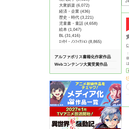
大衆娯楽 (6,072)
経済・企業 (436)
歴史・時代 (3,221)
児童書・童話 (4,658)
絵本 (1,047)
BL (31,416)
ｴｯｾｲ・ﾉﾝﾌｨｸｼｮﾝ (8,865)
C
：
アルファポリス書籍化作家作品
Webコンテンツ大賞受賞作品