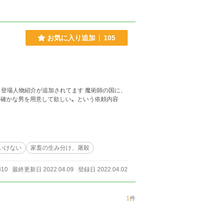
お気に入り追加
105
紹介が追加されてます 魔術師の国に、
も確かな男を用意して欲しい〟という依頼内容
いけない
家畜の生み分け、屠殺
810
最終更新日 2022.04.09
登録日 2022.04.02
1
件