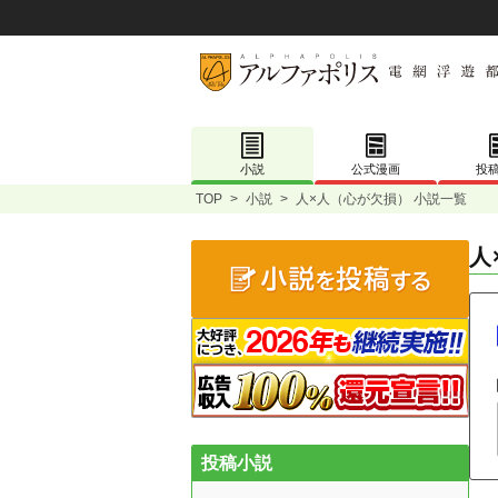
小説
公式漫画
投
TOP
>
小説
>
人×人（心が欠損） 小説一覧
人
投稿小説