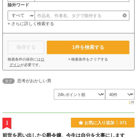
除外ワード
+ さらに詳しく検索する
保存する
1
件を検索する
検索条件の保存には
ロ
× 検索条件をクリアする
グイン
が必要です。
思考がおかしい男
タグ
1
件
1
お気に入り追加
371
前世を思い出した公爵令嬢、今生は自分を大事にします