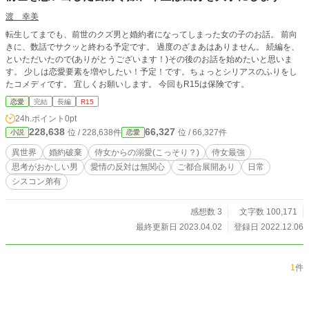
渡 幸美
転生してまでも、前世のクズ男と婚約者になってしまった女の子のお話。 前向
きに、数話でサクッと終わる予定です。 過度のざまあはありません。 続編を、
といただいたので(ありがとうございます！)その後のお話を始めたいと思いま
す。 少しは恋愛要素を増やしたい！予定！です。ちょっとシリアスのふりをし
たコメディです。 宜しくお願いします。 今回もR15は保険です。
恋愛
完結
長編
R15
24h.ポイント
0pt
228,638
66,327
位 / 228,638件
位 / 66,327件
小説
恋愛
異世界
婚約破棄
侍女からの溺愛(こっそり？)
侍女最強
思考がおかしい男
愛情の反対は無関心
ご都合展開あり
日常
シスコン弟有
感想数 3
文字数 100,171
最終更新日 2023.04.02
登録日 2022.12.06
1
件