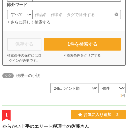
除外ワード
+ さらに詳しく検索する
保存する
1
件を検索する
検索条件の保存には
ロ
× 検索条件をクリアする
グイン
が必要です。
税理士の小説
タグ
1
件
1
お気に入り追加
2
からかい上手のエリート税理士の佐藤さん