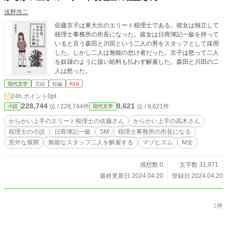
浅野浩二
佐藤京子は東大出のエリート税理士である。彼女は独立して
税理士事務所の所長になった。彼女は日商簿記一級を持って
いると言う森田と川田という二人の男をスタッフとして採用
した。しかし二人は無能の怠け者だった。京子は怒って二人
を奴隷のように扱い給料も払わず解雇した。森田と川田の二
人は怒った。
現代文学
完結
短編
R18
24h.ポイント
0pt
228,744
9,621
位 / 228,744件
位 / 9,621件
小説
現代文学
からかい上手のエリート税理士の佐藤さん
からかい上手の高木さん
税理士の小説
日商簿記一級
SМ
税理士事務所の所長になる
意外な展開
無能なスタッフ二人を解雇する
マゾヒズム
М女
感想数 0
文字数 31,971
最終更新日 2024.04.20
登録日 2024.04.20
1
件