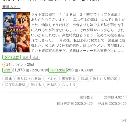
新川 さとし
ライト文芸部門 ４／２９日 ２４時間でトップを達成！
ありがとうございます。 二つ年上の姉は、なんでも欲しが
った。物欲もそうだけど、自分よりも妹である私が何かを手
に入れるのが許せないらしい。それが服やバッグなら、まだ
いいかもしれない。高校時代はとうとう、初めての彼を盗ら
れてしまった。 その後、私は必死に努力して一流企業に就
職した。私に近づく同期の男性。顔はイケメン。遊び慣れし
ている資産家の息子だ。父親はメーカー系の重役だけにコネ
もバッチリ。結婚すれば「玉の輿」と言われるであろう男性
ライト文芸
完結
短編
だ。 彼という存在を知った姉が、黙って見ているはずがな
24h.ポイント
28pt
い。 案の定、姉の魔の手は彼に伸びてきて…… 表紙の作成
21,973
290
位 / 228,787件
位 / 9,588件
小説
ライト文芸
と文章の校正にＡＩを利用しています。
姉妹
振り回される妹
ざまぁ
現実世界
短編
欲しがり屋の姉
二度読み推奨
泣ける
送る話
スッキリ
感想数 2
文字数 4,927
最終更新日 2025.04.29
登録日 2025.04.29
1
件