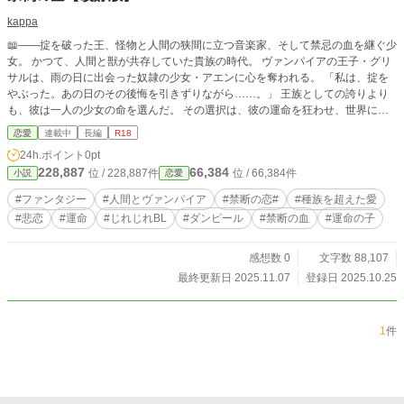
kappa
📖――掟を破った王、怪物と人間の狭間に立つ音楽家、そして禁忌の血を継ぐ少
女。 かつて、人間と獣が共存していた貴族の時代。 ヴァンパイアの王子・グリ
サルは、雨の日に出会った奴隷の少女・アエンに心を奪われる。 「私は、掟を
やぶった。あの日のその後悔を引きずりながら……。」 王族としての誇りより
も、彼は一人の少女の命を選んだ。 その選択は、彼の運命を狂わせ、世界に禁
忌の血を残すこととなる。 一方、赤い髪と瞳を持つ“災いの子”ミフィーは、音楽
恋愛
連載中
長編
R18
に救われながらもヴァンパイアとして蘇る。 戦場で出会った妖精のような看護
24h.ポイント
0pt
婦と恋に落ち、スパイとしての使命と愛の狭間で揺れる。 「怪物と人間の狭間
228,887
66,384
位 / 228,887件
位 / 66,384件
小説
恋愛
あっても、人と音楽を愛した。」 彼は自らの正体を明かし、神族の争いに終止
符を打つが、愛する者を守る代償はあまりにも大きかった。 そして、二人の禁
#ファンタジー
#人間とヴァンパイア
#禁断の恋#
#種族を超えた愛
断の愛から生まれた子供――月。 彼女は「人間でもヴァンパイアでもない存
#悲恋
#運命
#じれじれBL
#ダンピール
#禁断の血
#運命の子
在」として、世界の狭間で生きることを強いられる。 母の死、父の失踪、神族
の陰謀。 すべての過去が交錯する中、月は桜の舞う季節に少年・地球と出会
う。 「私は、世界を変える。私の血が、そう叫んでいるから。」 血に刻まれた
感想数 0
文字数 88,107
宿命、愛、裏切り、そして希望。 これは、掟に抗い、孤独に耐え、世界を変え
最終更新日 2025.11.07
登録日 2025.10.25
ようとした者たちの物語。 これは――「掟に抗い、血に選ばれた者たちが紡
ぐ、たった一つの希望の物語だ。」 ✍作者より 『家鴨の空』を投稿していま
す。 この作品は、まだ書き始めたばかりで、まずは自分の頭の中にある世界を
1
件
そのまま形にしてみた――そんな「第一稿」のようなものでした。 でも、書き
進めるうちに「このシーン、もっとこう表現したかったな」と思う部分がいくつ
も出てきて。 修正するより、いっそもう一度書き直してみようと思い、今回の
改訂版を投稿することにしました。 もしよければ、元のバージョンも読んでい
ただいて、 「このシーン、どう変わったんだろう？」と、2度楽しんでいただけ