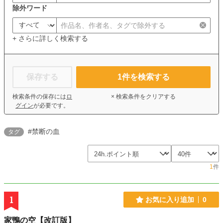
除外ワード
+ さらに詳しく検索する
保存する
1
件を検索する
検索条件の保存には
ロ
× 検索条件をクリアする
グイン
が必要です。
#禁断の血
タグ
1
件
1
お気に入り追加
0
家鴨の空【改訂版】