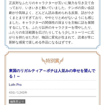
正反対なふたりのキャラクターが互いに魅力を引き立て合
っており、いきいきと動いていました。テンポの良い会話
劇が小気味よく、どんどん読み進められる反面、話が小さ
くまとまりすぎており、ややとりとめがないようにも感じ
ました。キャラクターの関係性の深まりを主軸に話を展開
するにしても、ふたり以外のキャラクターを増やしたり、
ふたりの生活範囲を広げたりしてもう少しストーリーに広
がりを持たせた方が、物語に変化が生まれて、読者が常に
新鮮な感覚で楽しめる作品になるはずです。
東国のリガルティア～ポチは人並みの幸せを望んで
る！～
Lofn Pro
42位 / 1,242件
編集部より