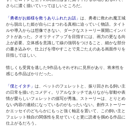
さらに濃く描いていってほしいところだ。
「勇者がお姫様を救うありふれたお話」
は、勇者に救われ魔王城
から脱出した姫が自らにまつわる真相に迫っていく物語。タイト
ルや導入からは想像できない、ダークなストーリー展開にインパ
クトがあった。クオリティアップを目指すには、画力の更なる向
上が必要。立体感を意識して線の強弱をつけること、細かな部分
の書き込みや、仕上げを増やすことで見ごたえのある画面作りを
目指してほしい。
惜しくも受賞を逃した9作品もそれぞれに見所があり、将来性を
感じる作品ばかりだった。
「僕とイタチ」
は、ペットのフェレットと、振り回される飼い主
の日常を描いたコメディ。リアルなタッチでありながら挙動や表
情が愛らしいフェレットの描写が秀逸。ストーリーは、とりとめ
ない内容の連続になっているのがもったいない。創作ストーリー
かエッセイのどちらかにもっと強く軸足を置いて、この飼い主と
フェレット独自の関係性を見せていくと更に読者を掴める作品に
仕上がるだろう。