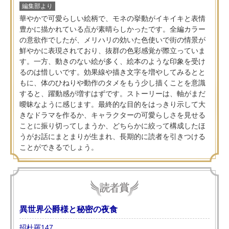
編集部より
華やかで可愛らしい絵柄で、モネの挙動がイキイキと表情
豊かに描かれている点が素晴らしかったです。全編カラー
の意欲作でしたが、メリハリの効いた色使いで街の情景が
鮮やかに表現されており、抜群の色彩感覚が際立っていま
す。一方、動きのない絵が多く、絵本のような印象を受け
るのは惜しいです。効果線や描き文字を増やしてみるとと
もに、体のひねりや動作のタメをもう少し描くことを意識
すると、躍動感が増すはずです。ストーリーは、軸がまだ
曖昧なように感じます。最終的な目的をはっきり示して大
きなドラマを作るか、キャラクターの可愛らしさを見せる
ことに振り切ってしまうか、どちらかに絞って構成したほ
うがお話にまとまりが生まれ、長期的に読者を引きつける
ことができるでしょう。
異世界公爵様と秘密の夜食
招杜羅147