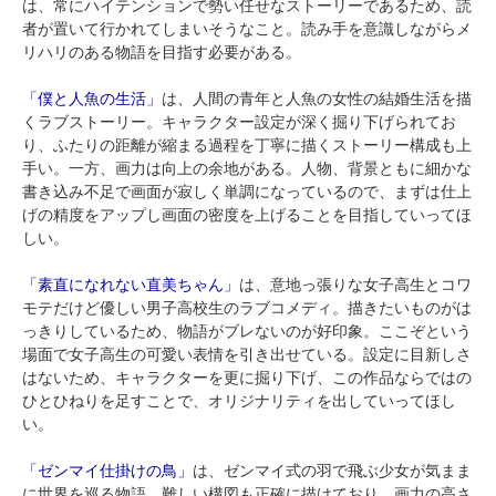
は、常にハイテンションで勢い任せなストーリーであるため、読
者が置いて行かれてしまいそうなこと。読み手を意識しながらメ
リハリのある物語を目指す必要がある。
「僕と人魚の生活」
は、人間の青年と人魚の女性の結婚生活を描
くラブストーリー。キャラクター設定が深く掘り下げられてお
り、ふたりの距離が縮まる過程を丁寧に描くストーリー構成も上
手い。一方、画力は向上の余地がある。人物、背景ともに細かな
書き込み不足で画面が寂しく単調になっているので、まずは仕上
げの精度をアップし画面の密度を上げることを目指していってほ
しい。
「素直になれない直美ちゃん」
は、意地っ張りな女子高生とコワ
モテだけど優しい男子高校生のラブコメディ。描きたいものがは
っきりしているため、物語がブレないのが好印象。ここぞという
場面で女子高生の可愛い表情を引き出せている。設定に目新しさ
はないため、キャラクターを更に掘り下げ、この作品ならではの
ひとひねりを足すことで、オリジナリティを出していってほし
い。
「ゼンマイ仕掛けの鳥」
は、ゼンマイ式の羽で飛ぶ少女が気まま
に世界を巡る物語。難しい構図も正確に描けており、画力の高さ