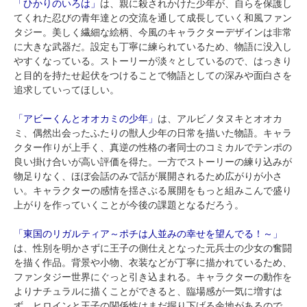
「ひかりのいろは」
は、親に殺されかけた少年が、自らを保護し
てくれた忍びの青年達との交流を通して成長していく和風ファン
タジー。美しく繊細な絵柄、今風のキャラクターデザインは非常
に大きな武器だ。設定も丁寧に練られているため、物語に没入し
やすくなっている。ストーリーが淡々としているので、はっきり
と目的を持たせ起伏をつけることで物語としての深みや面白さを
追求していってほしい。
「アビーくんとオオカミの少年」
は、アルビノタヌキとオオカ
ミ、偶然出会ったふたりの獣人少年の日常を描いた物語。キャラ
クター作りが上手く、真逆の性格の者同士のコミカルでテンポの
良い掛け合いが高い評価を得た。一方でストーリーの練り込みが
物足りなく、ほぼ会話のみで話が展開されるため広がりが小さ
い。キャラクターの感情を揺さぶる展開をもっと組みこんで盛り
上がりを作っていくことが今後の課題となるだろう。
「東国のリガルティア～ポチは人並みの幸せを望んでる！～」
は、性別を明かさずに王子の側仕えとなった元兵士の少女の奮闘
を描く作品。背景や小物、衣装などが丁寧に描かれているため、
ファンタジー世界にぐっと引き込まれる。キャラクターの動作を
よりナチュラルに描くことができると、臨場感が一気に増すは
ず。ヒロインと王子の関係性はまだ掘り下げる余地があるので、