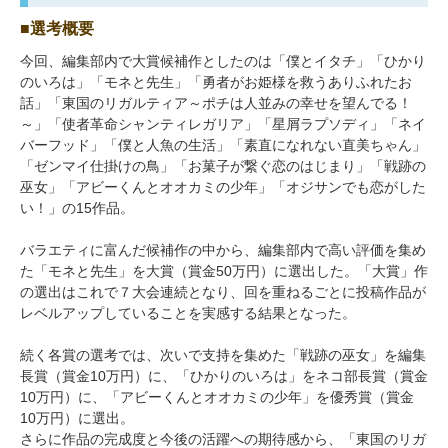
選考概要
今回、編集部内で大賞候補作としたのは「僕とイタチ」「ひかり
のいろは」「モネと先生」「勇者がお姫様を救うありふれたお
話」「東国のリガルティア～ポチは人並みの幸せを望んでる！
～」「使者革命シャンティレガリア」「星屑ラプソディ」「ネイ
バーフッド」「僕と人魚の生活」「素直になれない直美ちゃん」
「ゼンマイ仕掛けの鳥」「お菓子が繋ぐ恋のはじまり」「戦跡の
巫女」「アビーくんとオオカミの少年」「オジサンでも恋がした
い！」の15作品。
バラエティに富んだ候補作の中から、編集部内で高い評価を集め
た「モネと先生」を大賞（賞金50万円）に選出した。「大賞」作
の選出はこれで７大会連続となり、回を重ねるごとに投稿作品が
レベルアップしていることを実感する結果となった。
続く各賞の選考では、次いで支持を集めた「戦跡の巫女」を編集
長賞（賞金10万円）に、「ひかりのいろは」をネコ部長賞（賞金
10万円）に、「アビーくんとオオカミの少年」を優秀賞（賞金
10万円）に選出。
さらに作品の完成度と今後の活躍への期待感から、「東国のリガ