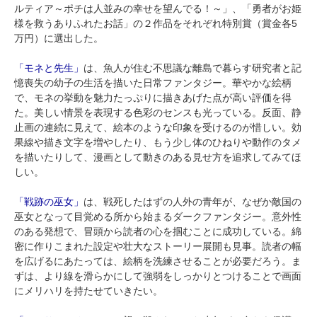
ルティア～ポチは人並みの幸せを望んでる！～」、「勇者がお姫
様を救うありふれたお話」の２作品をそれぞれ特別賞（賞金各5
万円）に選出した。
「モネと先生」
は、魚人が住む不思議な離島で暮らす研究者と記
憶喪失の幼子の生活を描いた日常ファンタジー。華やかな絵柄
で、モネの挙動を魅力たっぷりに描きあげた点が高い評価を得
た。美しい情景を表現する色彩のセンスも光っている。反面、静
止画の連続に見えて、絵本のような印象を受けるのが惜しい。効
果線や描き文字を増やしたり、もう少し体のひねりや動作のタメ
を描いたりして、漫画として動きのある見せ方を追求してみてほ
しい。
「戦跡の巫女」
は、戦死したはずの人外の青年が、なぜか敵国の
巫女となって目覚める所から始まるダークファンタジー。意外性
のある発想で、冒頭から読者の心を掴むことに成功している。綿
密に作りこまれた設定や壮大なストーリー展開も見事。読者の幅
を広げるにあたっては、絵柄を洗練させることが必要だろう。ま
ずは、より線を滑らかにして強弱をしっかりとつけることで画面
にメリハリを持たせていきたい。