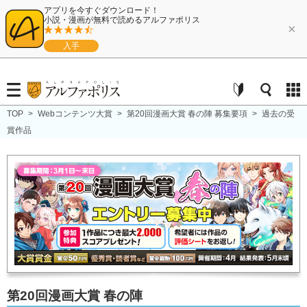
アプリを今すぐダウンロード！
小説・漫画が無料で読めるアルファポリス
×
入手
TOP
>
Webコンテンツ大賞
>
第20回漫画大賞 春の陣 募集要項
>
過去の受
賞作品
第20回漫画大賞 春の陣