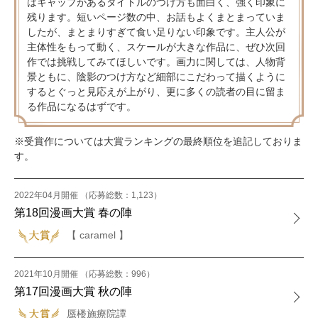
はギャップがあるタイトルのつけ方も面白く、強く印象に
残ります。短いページ数の中、お話もよくまとまっていま
したが、まとまりすぎて食い足りない印象です。主人公が
主体性をもって動く、スケールが大きな作品に、ぜひ次回
作では挑戦してみてほしいです。画力に関しては、人物背
景ともに、陰影のつけ方など細部にこだわって描くように
するとぐっと見応えが上がり、更に多くの読者の目に留ま
る作品になるはずです。
※受賞作については大賞ランキングの最終順位を追記しておりま
す。
2022年04月開催 （応募総数：1,123）
第18回漫画大賞 春の陣
【 caramel 】
2021年10月開催 （応募総数：996）
第17回漫画大賞 秋の陣
蜃楼施療院譚