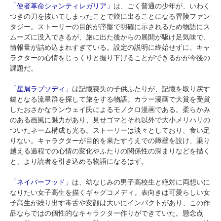
「使者革命シャンティレガリア」
は、ごく普通の少年が、いわく
つきの刀を抜いてしまったことで旅に出ることになる冒険ファン
タジー。ストーリーの目的が序盤で明確に示されるため物語にス
ムーズに没入できるが、旅に出た後からの展開が駆け足気味で、
情報量が詰め込まれすぎている。設定の説明に終始せずに、キャ
ラクターの心情をじっくりと掘り下げることができるかが今後の
課題だ。
「星屑ラプソディ」
は記憶喪失の子供ふたりが、記憶を取り戻す
鍵となる流星群を探して旅をする物語。カラー漫画で大賞を受賞
したおさかなランウェイ氏によるモノクロ漫画である。柔らかみ
のある画風に魅力があり、見せゴマとそれ以外で大小メリハリの
ついたネーム構成も光る。ストーリーは淡々としており、食い足
りない。キャラクターが目的を果たすうえでの障壁を設け、乗り
越える過程での心情の変化やふたりの関係性の深まりなどを描く
と、より読者を引き込める物語になるはず。
「ネイバーフッド」
は、幼なじみの男子高校生と絶対に両想いに
なりたい女子高生を描くギャグコメディ。表向きは可愛らしい女
子高生が繰り出す毒舌や変顔は大いにインパクトがあり、この作
品ならではの個性的なキャラクター作りができていた。懸念点