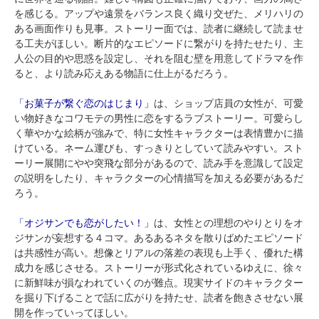
を感じる。アップや遠景をバランス良く織り交ぜた、メリハリの
ある画面作りも見事。ストーリー面では、読者に継続して読ませ
る工夫がほしい。断片的なエピソードに繋がりを持たせたり、主
人公の目的や思惑を設定し、それを阻む壁を用意してドラマを作
ると、より読み応えある物語に仕上がるだろう。
「お菓子が繋ぐ恋のはじまり」
は、ショップ店員の女性が、可愛
い物好きなコワモテの男性に恋をするラブストーリー。可愛らし
く華やかな絵柄が強みで、特に女性キャラクターは表情豊かに描
けている。ネーム運びも、すっきりとしていて読みやすい。スト
ーリー展開にやや突飛な部分があるので、読み手を意識して設定
の説明をしたり、キャラクターの心情描写を加える必要があるだ
ろう。
「オジサンでも恋がしたい！」
は、女性との理想のやりとりをオ
ジサンが妄想する４コマ。あるあるネタを散りばめたエピソード
は共感性が高い。想像とリアルの落差の表現も上手く、優れた構
成力を感じさせる。ストーリーが形式化されているゆえに、徐々
に新鮮味が損なわれていくのが難点。現実サイドのキャラクター
を掘り下げることで話に広がりを持たせ、読者を飽きさせない展
開を作っていってほしい。