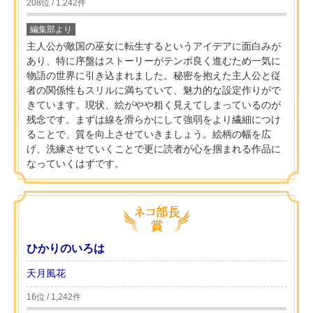
208位 / 1,242件
編集部より
主人公が敵国の巫女に転生するというアイデアに面白みが
あり、特に序盤はストーリーがテンポ良く進むため一気に
物語の世界に引き込まれました。秘密を抱えた主人公と従
者の関係性もスリルに満ちていて、魅力的な設定作りがで
きています。現状、絵がやや粗く見えてしまっているのが
残念です。まずは線を滑らかにして強弱をより繊細につけ
ることで、質を向上させていきましょう。絵柄の幅を広
げ、洗練させていくことで更に読者が心を掴まれる作品に
なっていくはずです。
ひかりのいろは
天月風花
16位 / 1,242件