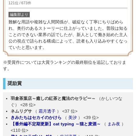
121位 / 673件
編集部より
難解な用語や複雑な人間関係が、破綻なく丁寧にちりばめら
れ、奥行のあるストーリーに仕上がっていました。普段は知る
ことのできない業界の話でしたが、新人として働き始めた主人
公の視点で語られる構成によって、読者も入り込みやすくなっ
ていたと思います。
※受賞作については大賞ランキングの最終順位を追記しておりま
す。
奨励賞
羽倉茶葉店～癒しの紅茶と魔法のセラピー～
（かしいつな
ぐ）
<28 位>
ネムリグサ
（
霜月透子
）
<37 位>
きみたちはセカイのかけら
（
美汐
）
<39 位>
【番外編不定期更新】cat typing ～猫と麦酒～
（
まみ夜
）
<110 位>