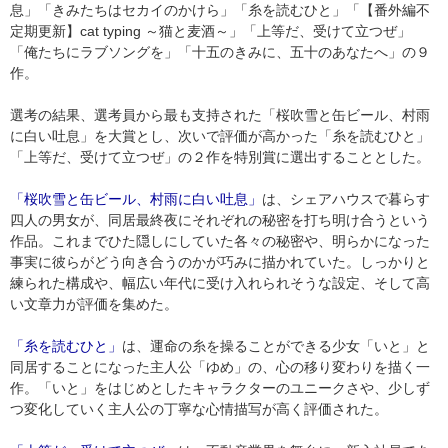
息」「きみたちはセカイのかけら」「糸を読むひと」「【番外編不
定期更新】cat typing ～猫と麦酒～」「上等だ、受けて立つぜ」
「俺たちにラブソングを」「十五のきみに、五十のあなたへ」の９
作。
選考の結果、選考員から最も支持された「桜吹雪と缶ビール、村雨
に白い吐息」を大賞とし、次いで評価が高かった「糸を読むひと」
「上等だ、受けて立つぜ」の２作を特別賞に選出することとした。
「桜吹雪と缶ビール、村雨に白い吐息」
は、シェアハウスで暮らす
四人の男女が、同居最終夜にそれぞれの秘密を打ち明け合うという
作品。これまでひた隠しにしていた各々の秘密や、明らかになった
事実に彼らがどう向き合うのかが巧みに描かれていた。しっかりと
練られた構成や、幅広い年代に受け入れられそうな設定、そして高
い文章力が評価を集めた。
「糸を読むひと」
は、運命の糸を操ることができる少女「いと」と
同居することになった主人公「ゆめ」の、心の移り変わりを描く一
作。「いと」をはじめとしたキャラクターのユニークさや、少しず
つ変化していく主人公の丁寧な心情描写が高く評価された。