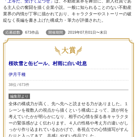
「上等だ、受けて立つぜ」
は、不動産業界を舞台に、新入社員であ
る主人公の奮闘を描く企業小説。一般に知られることのない不動産
業界の内情が丁寧に描かれており、キャラクターやストーリーの破
綻なく長編を書き上げた構成力・筆力が評価された。
応募総数
673作品
開催期間
2019年07月01日〜末日
桜吹雪と缶ビール、村雨に白い吐息
伊月千種
38位 / 673件
編集部より
全体の構成力が高く、先へ先へと読ませる力がありました。１
シーンを複数人の視点から描くという構成によって、誰が何を
考えていたかが明らかになり、相手の心情を探る各キャラクタ
ーの緊張感がよく伝わります。４人の性格や考え方の違いがし
っかり作り込まれているおかげで、各視点での心情描写がすん
なりと入ってきて、共感しやすい作品でした。