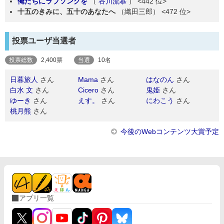
俺たちにラブソングを
（
谷川流慕
）
<442 位>
十五のきみに、五十のあなたへ
（織田三郎）
<472 位>
投票ユーザ当選者
投票総数
2,400票
当選
10名
日暮旅人
さん
Mama
さん
はなのん
さん
白水 文
さん
Cicero
さん
鬼姫
さん
ゆーき
さん
えす。
さん
にわこう
さん
桃月熊
さん
今後のWebコンテンツ大賞予定
アプリ一覧