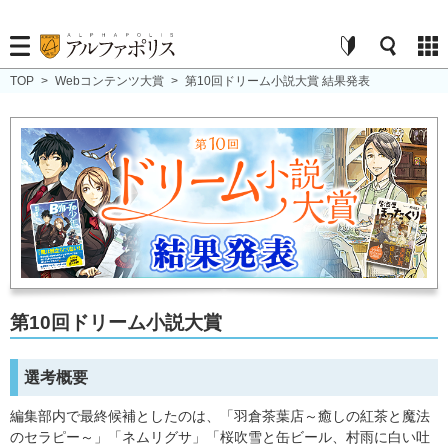
TOP
>
Webコンテンツ大賞
>
第10回ドリーム小説大賞 結果発表
第10回ドリーム小説大賞
選考概要
編集部内で最終候補としたのは、「羽倉茶葉店～癒しの紅茶と魔法
のセラピー～」「ネムリグサ」「桜吹雪と缶ビール、村雨に白い吐