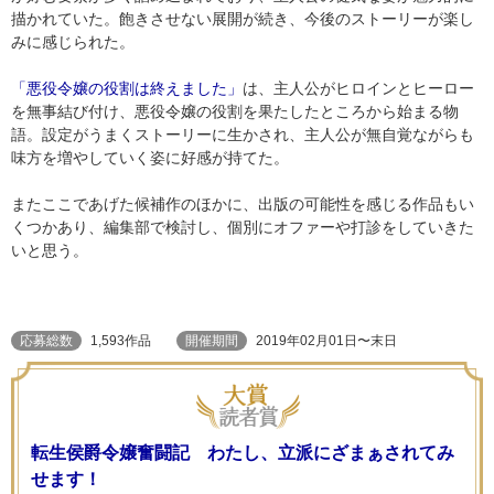
描かれていた。飽きさせない展開が続き、今後のストーリーが楽し
みに感じられた。
「悪役令嬢の役割は終えました」
は、主人公がヒロインとヒーロー
を無事結び付け、悪役令嬢の役割を果たしたところから始まる物
語。設定がうまくストーリーに生かされ、主人公が無自覚ながらも
味方を増やしていく姿に好感が持てた。
またここであげた候補作のほかに、出版の可能性を感じる作品もい
くつかあり、編集部で検討し、個別にオファーや打診をしていきた
いと思う。
応募総数
1,593作品
開催期間
2019年02月01日〜末日
転生侯爵令嬢奮闘記 わたし、立派にざまぁされてみ
せます！