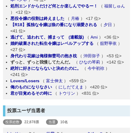
処刑エンドからだけど何とか楽しんでやるー！
（
福留しゅん
）
<12 位>
悪役令嬢の役割は終えました
（
月椿
）
<17 位>
【R18】孤独な令嬢は狼の番になり溺愛される
（
夕日
）
<41 位>
逃げて、追われて、捕まって (連載版)
（
Ami
）
<36 位>
婚約破棄された転生令嬢はレベルアップする
（
舘野寧依
）
<27 位>
身代わり花嫁は俺様御曹司の抱き枕
（
沖田弥子
）
<53 位>
ずっと、ずっと我慢してたんだ。
（
ひなの琴莉
）
<142 位>
絶対に好きにならないと決めたのに。
（
今中初祢
）
<241 位>
Lovers/Losers
（
富士伸太
）
<559 位>
俺のものになりなさい
（
にしだてえま
）
<420 位>
君が目覚めるその時に
（
トウリン
）
<831 位>
投票ユーザ当選者
投票総数
22,878票
当選
10名