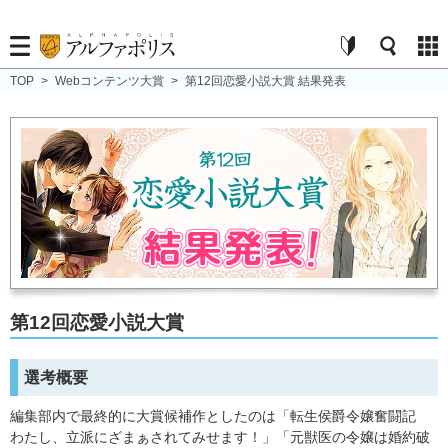
TOP
>
Webコンテンツ大賞
>
第12回恋愛小説大賞 結果発表
第12回恋愛小説大賞
選考概要
編集部内で最終的に大賞候補作としたのは「転生侯爵令嬢奮闘記
わたし、立派にざまぁされてみせます！」「元獣医の令嬢は婚約破