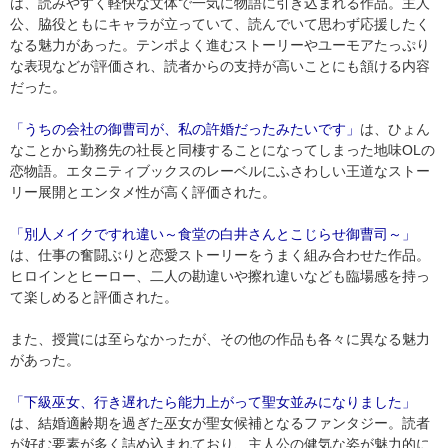
は、読みやすく軽快な文体で一気に物語に引き込まれる作品。主人
公、脇役ともにキャラが立っていて、読んでいて思わず応援したく
なる魅力があった。テンポよく進むストーリーやユーモアたっぷり
な表現などが評価され、読者からの支持が高いことにも頷ける内容
だった。
「うちの会社の御曹司が、私の許婚だったみたいです」
は、ひょん
なことから勤務先の社長と同棲することになってしまった地味OLの
恋物語。エタニティブックスのレーベルにふさわしい王道なストー
リー展開とエンタメ性が高く評価された。
「別人メイクですれ違い～食堂の白井さんとこじらせ御曹司～」
は、仕事の奮闘ぶりと恋愛ストーリーをうまく組み合わせた作品。
ヒロインとヒーロー、二人の勘違いや擦れ違いなども臨場感を持っ
て楽しめると評価された。
また、授賞には至らなかったが、その他の作品も各々に異なる魅力
があった。
「下級巫女、行き遅れたら能力上がって聖女並みになりました」
は、結婚適齢期を過ぎた巫女が聖女候補となるファンタジー。読者
が好む要素が多く詰め込まれており、主人公の健気な姿が魅力的に