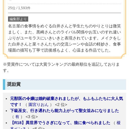
25位 / 1,593件
編集部より
名古屋の食事情をめぐる白井さんと学生たちのやりとりは微笑
ましく、また、黒崎さんとのライバル関係やお互いのすれ違い
ぶりがユーモラスにいきいきと表現されています。メイクをし
た白井さんと菜々さんたちの交流シーンや会話の軽妙さ、食事
場面の描写も丁寧で読後感もよく、心温まる作品でした。
※受賞作については大賞ランキングの最終順位を追記しておりま
す。
奨励賞
元獣医の令嬢は婚約破棄されましたが、もふもふたちに大人気
です！
（
園宮りおん
）
<2 位>
下級巫女、行き遅れたら能力上がって聖女並みになりました
（
有
）
<3 位>
【R18】異世界でうさぎになって、狼に食べられました
（
榎
本ペンネ
）
<6 位>