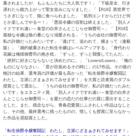
棄されましたが、もふもふたちに大人気です！」「下級巫女、行き
遅れたら能力上がって聖女並みになりました」「【R18】異世界で
うさぎになって、狼に食べられました」「処刑エンドからだけど何
とか楽しんでやるー！」「悪役令嬢の役割は終えました」「別人メ
イクですれ違い～食堂の白井さんとこじらせ御曹司～」「【R18】
孤独な令嬢は狼の番になり溺愛される」「うちの会社の御曹司が、
私の許婚だったみたいです」「逃げて、追われて、捕まって（連載
版）」「婚約破棄された転生令嬢はレベルアップする」「身代わり
花嫁は俺様御曹司の抱き枕」「ずっと、ずっと我慢してたんだ。」
「絶対に好きにならないと決めたのに。」「Lovers/Losers」「俺の
ものになりなさい」「君が目覚めるその時に」の17作品。その後の
検討の結果、選考員の評価が最も高かった「転生侯爵令嬢奮闘記
わたし、立派にざまぁされてみせます！」を大賞と読者賞のダブル
授賞として選出し、「うちの会社の御曹司が、私の許婚だったみた
いです」をエタニティ賞、「別人メイクですれ違い～食堂の白井さ
んとこじらせ御曹司～」を愛だの恋だの仕事だの賞に選出すること
とした。また、残念ながら、青春恋愛賞にふさわしい作品はなしと
し、その他、最終選考に残ったものの、惜しくも授賞に至らなかっ
た作品を奨励賞とした。
「転生侯爵令嬢奮闘記 わたし、立派にざまぁされてみせます！」