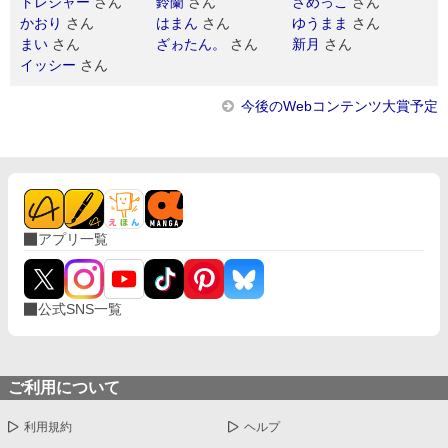
トレジャー
さん
鈴蘭
さん
さめっこ
さん
かおり
さん
はまん
さん
ゆうまま
さん
まい
さん
ざゎたん。
さん
新月
さん
イッシー
さん
今後のWebコンテンツ大賞予定
アプリ一覧
公式SNS一覧
ご利用について
利用規約
ヘルプ