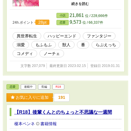
版のレンタルが始まります（番外編は残りま
す）。ご承知おきください。 大学生のルミ
は、とある事情により異世界で獣人として生き
21,861
小説
位 / 228,666件
ることに。しかし、いざ異世界に降り立った
9,573
28pt
24h.ポイント
位 / 66,337件
恋愛
ら、なんとうさぎになっていた。なかなか安定
して人型になれないけれど、狼獣人に拾われ
て、溺愛されて幸せになるお話。 ただひたす
異世界転生
ハッピーエンド
ファンタジー
らうさぎと狼がいちゃいちゃする、安心仕様の
溺愛
もふもふ
獣人
番
らぶえっち
まったり物語です。コメディ寄り。 途中でう
さぎ視点・狼視点の変更が予告なく入ります。
コメディ
ノーチェ
がっつりR18描写がある回には、※印をつけ
ています。 ムーンライトノベルズ様でも投稿
文字数 207,079
最終更新日 2023.02.15
登録日 2019.01.31
しております。一部、こちらと話の順番が異な
りますが、内容は同じです。 ◇2019/02/05 HOT
ランキング3位をいただきました。
◇2019/02/18現在、なんと！ 第12回恋愛小説
恋愛
連載中
長編
R18
大賞 6位をいただいております。
◇2019/03/29 第12回恋愛小説大賞 奨励賞をい
お気に入りに追加
191
ただきました！ 投票や感想など、本当にあり
がとうございました。大変勇気づけられまし
た。 ◇2019/05/23 本編完結しました！ 今後
【R18】後輩くんとのちょっと不思議な一週間
も、うさぎ狼のその後や、脇キャラたちのこと
など、不定期に番外編を書いていくつもりで
榎本ペンネ
書籍情報
す。