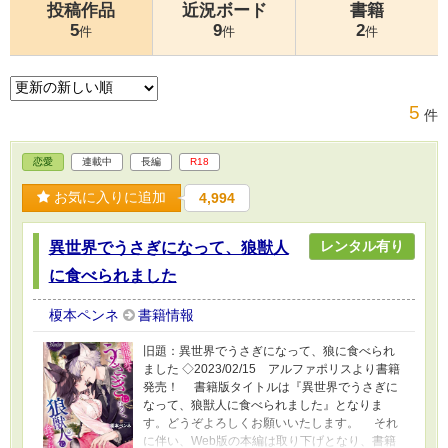
投稿作品
近況ボード
書籍
5
9
2
件
件
件
5
件
恋愛
連載中
長編
R18
お気に入りに追加
4,994
レンタル有り
異世界でうさぎになって、狼獣人
に食べられました
榎本ペンネ
書籍情報
旧題：異世界でうさぎになって、狼に食べられ
ました ◇2023/02/15 アルファポリスより書籍
発売！ 書籍版タイトルは『異世界でうさぎに
なって、狼獣人に食べられました』となりま
す。どうぞよろしくお願いいたします。 それ
に伴い、Web版の本編は取り下げとなり、書籍