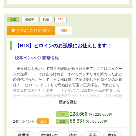
恋愛
連載中
長編
R18
お気に入りに追加
688
【R18】ヒロインのお孫様にお仕えします！
榎本ペンネ
書籍情報
王女様にお会いして前世の記憶が蘇ったルチア。ここは乙女ゲー
ムの世界……、ではあるけれど、すべてのシナリオが終わったあと
の時代だった。そして、王女様は前世で萌え倒したヒロインのお孫
様！ ヒロインそっくりで死ぬほど可愛い王女様を、侍女として
陰に日向にお守りします！ しかしここは18禁ゲームの世界。乙
女ゲームさながらの婚約者選定期間というものがある。複数の候補
者たちと交流を深め、一人を選ぶのだ。しかも18禁（二度言っ
た）。あんなことやこんなことまでしちゃう王女様の婚約者選定を
脇役として眺め、相談にも乗る立場なんて……、複雑だけど本望で
228,666
小説
位 / 228,666件
す！ ……と思ったら、なぜか年下王子様に迫られて！？ 王女
66,337
0pt
24h.ポイント
位 / 66,337件
恋愛
様と魔術の研究が大好きな転生脇役令嬢の未来はどっちだ！ が
っつりR18描写がある回には※をつけています。 ムーンライトノ
ベルズ様にも投稿しております。 ◇2019/02/05 HOTランキング35
異世界
脇役転生
侍女
王子
魔術