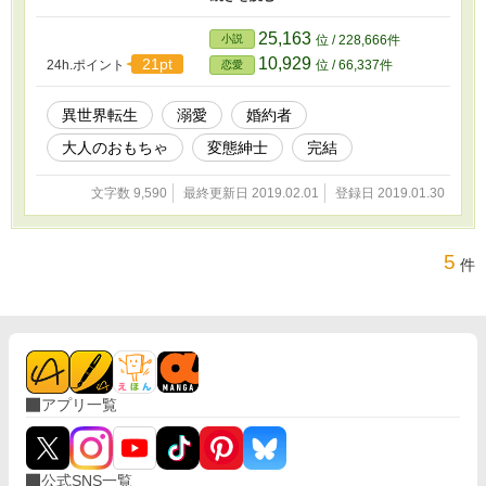
◇2019/02/03 HOTランキング43位になっていました！ 完結済み短
編なのにまさかの……。読者の皆さま、ありがとうございます！
25,163
小説
位 / 228,666件
◇2019/02/05 HOTランキング最高27位、第12回恋愛小説大賞75位
10,929
21pt
24h.ポイント
位 / 66,337件
恋愛
になりました！ ◇一旦完結とはしましたが、またこの二人で書き
たいなぁと思っております。
異世界転生
溺愛
婚約者
大人のおもちゃ
変態紳士
完結
文字数 9,590
最終更新日 2019.02.01
登録日 2019.01.30
5
件
アプリ一覧
公式SNS一覧