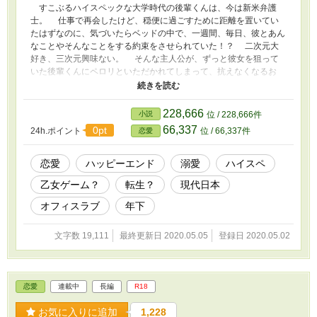
すこぶるハイスペックな大学時代の後輩くんは、今は新米弁護
士。 仕事で再会したけど、穏便に過ごすために距離を置いてい
たはずなのに、気づいたらベッドの中で、一週間、毎日、彼とあん
なことやそんなことをする約束をさせられていた！？ 二次元大
好き、三次元興味ない。 そんな主人公が、ずっと彼女を狙って
いた後輩くんにペロリといただかれてしまって、抗えなくなるお
話。 ……なんだけど、裏ではちょっと不可思議なことも進行し
ていて……？ はじめて現実世界が舞台のものを書いてみまし
た。でも、相変わらず溺愛ハッピーエンド至上主義です。 ゆっ
228,666
小説
位 / 228,666件
くり更新になると思いますが、どうぞよろしくお願いいたします。
66,337
0pt
24h.ポイント
位 / 66,337件
恋愛
がっつりR18描写がある回には「※」を付けていますが、それ以
外もわりといちゃこらしています。 ムーンライトノベルズ様で
も掲載しています。
恋愛
ハッピーエンド
溺愛
ハイスペ
乙女ゲーム？
転生？
現代日本
オフィスラブ
年下
文字数 19,111
最終更新日 2020.05.05
登録日 2020.05.02
恋愛
連載中
長編
R18
お気に入りに追加
1,228