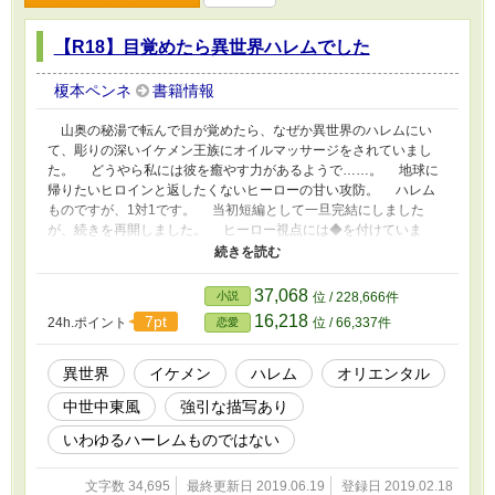
【R18】目覚めたら異世界ハレムでした
榎本ペンネ
書籍情報
山奥の秘湯で転んで目が覚めたら、なぜか異世界のハレムにい
て、彫りの深いイケメン王族にオイルマッサージをされていまし
た。 どうやら私には彼を癒やす力があるようで……。 地球に
帰りたいヒロインと返したくないヒーローの甘い攻防。 ハレム
ものですが、1対1です。 当初短編として一旦完結にしました
が、続きを再開しました。 ヒーロー視点には◆を付けていま
す。 R18描写は予告なく入ります。 ムーンライトノベルズ様
でも投稿しております。
37,068
小説
位 / 228,666件
16,218
7pt
24h.ポイント
位 / 66,337件
恋愛
異世界
イケメン
ハレム
オリエンタル
中世中東風
強引な描写あり
いわゆるハーレムものではない
文字数 34,695
最終更新日 2019.06.19
登録日 2019.02.18