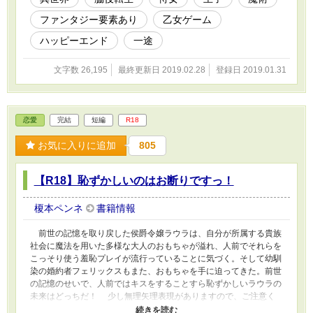
位になりました！ 読んでくださった方々、ありがとうございま
ファンタジー要素あり
乙女ゲーム
す！ 続きを頑張って書きたいと思います。
ハッピーエンド
一途
文字数 26,195
最終更新日 2019.02.28
登録日 2019.01.31
恋愛
完結
短編
R18
お気に入りに追加
805
【R18】恥ずかしいのはお断りですっ！
榎本ペンネ
書籍情報
前世の記憶を取り戻した侯爵令嬢ラウラは、自分が所属する貴族
社会に魔法を用いた多様な大人のおもちゃが溢れ、人前でそれらを
こっそり使う羞恥プレイが流行っていることに気づく。そして幼馴
染の婚約者フェリックスもまた、おもちゃを手に迫ってきた。前世
の記憶のせいで、人前ではキスをすることすら恥ずかしいラウラの
未来はどっちだ！ 少し無理矢理表現がありますので、ご注意く
ださい。 ムーンライトノベルズ様にも投稿しております。