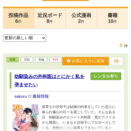
投稿作品
近況ボード
公式漫画
書籍
6
8
2
10
件
件
件
件
6
件
恋愛
完結
長編
R18
お気に入りに追加
25
レンタル有り
幼馴染みの外科医はとにかく私を
孕ませたい
sakuru
書籍情報
保育士の沙弥子は結婚の約束をしていた恋人に
振られ傷心の日々を過ごしていた。そんなある
日、幼馴染みのエリート外科医・慧がアメリカ
から帰国し、いきなり沙弥子にプロポーズして
くる。突然のことに返事をできないでいると、