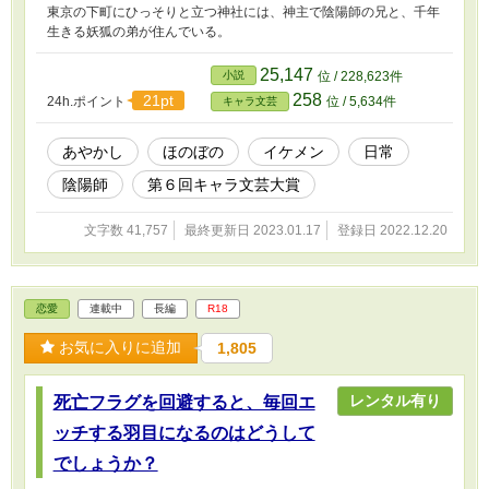
東京の下町にひっそりと立つ神社には、神主で陰陽師の兄と、千年
生きる妖狐の弟が住んでいる。
25,147
小説
位 / 228,623件
258
21pt
24h.ポイント
位 / 5,634件
キャラ文芸
あやかし
ほのぼの
イケメン
日常
陰陽師
第６回キャラ文芸大賞
文字数 41,757
最終更新日 2023.01.17
登録日 2022.12.20
恋愛
連載中
長編
R18
お気に入りに追加
1,805
レンタル有り
死亡フラグを回避すると、毎回エ
ッチする羽目になるのはどうして
でしょうか？