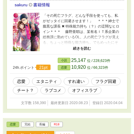
sakuru
書籍情報
「その死亡フラグ、どんな手段を使っても、私
がゼッタイに回避させます！」 ＊＊＊紳士で
腹黒な課長 ✖ 特殊能力持ち（？）の迂闊なヒロ
イン＊＊＊ 藤野亜耶は、某有名ＩＴ系企業の
総務課に勤めているOL。人の死亡フラグが見え
る、ちょっと特殊な能力持ち。でもめったにそ
んな事態に出くわすこともない。と安心しきっ
ていたら、ある日、憧れの荻原課長に立った死
亡フラグが見えてしまう。 「──って、なんで
25,147
小説
位 / 228,623件
私、課長に押し倒されているんですか！！」
10,920
21pt
24h.ポイント
位 / 66,323件
恋愛
「そうですね。『なんでもしますから』なんて
破壊力満点のセリフを、深く考えずに男の前で
口にする粗忽者の部下に、色々と教えてあげな
恋愛
エタニティ
すれ違い
フラグ回避
いといけない立場ですから」 死亡フラグを回
チート？
ラブコメ
オフィスラブ
避しようとすると、何故かもれなくエッチなシ
チュエーションに持ち込まれてしまう、迂闊な
ヒロインと、腹黒なイケメン課長との糖度高め
文字数 158,390
最終更新日 2020.08.23
登録日 2020.04.04
のエロラブコメディ。
恋愛
完結
長編
R18