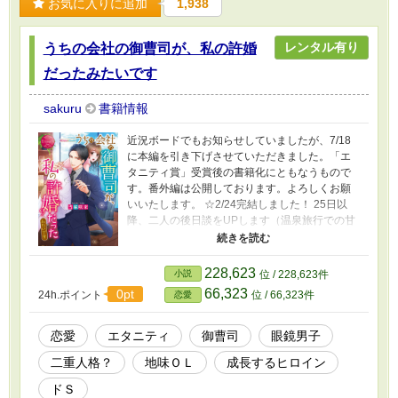
お気に入りに追加
1,938
レンタル有り
うちの会社の御曹司が、私の許婚
だったみたいです
sakuru
書籍情報
近況ボードでもお知らせしていましたが、7/18
に本編を引き下げさせていただきました。「エ
タニティ賞」受賞後の書籍化にともなうもので
す。番外編は公開しております。よろしくお願
いいたします。 ☆2/24完結しました！ 25日以
降、二人の後日談をUPします（温泉旅行での甘
エロ＋泉川常務で行きます←え？）。そちらの
方も、最後までお付き合いいただけたら嬉しい
です。 ＊＊＊ 莉乃亜は目立たないことがモッ
228,623
小説
位 / 228,623件
トーの地味ＯＬ。そんな彼女の質素なアパート
66,323
0pt
24h.ポイント
位 / 66,323件
恋愛
に、勤務先の社長でグループ企業の御曹司、樹
が突然やってきて「私は貴女の許婚です、今日
から私達は一緒に生活しなければなりません」
恋愛
エタニティ
御曹司
眼鏡男子
と告げた。そのまま彼の自宅＠高級マンション
二重人格？
地味ＯＬ
成長するヒロイン
へお持ち帰りからの、囲い込み生活が始ま
る？ 『許婚』？ そんな話、親からも聞いた
ドＳ
事もないし……絶対裏があるはずだからっ！