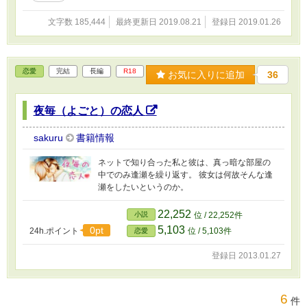
と言っている間に気づけば、半年後に予定され
文字数 185,444
最終更新日 2019.08.21
登録日 2019.01.26
ている結婚式。えええ……本当に結婚しちゃう
の、私達？ ＊＊＊ ※ 感想コメントありがと
うございます！ 筆者が不慣れなため、ネタバ
レ含むものを普通に出してしまったり、逆もま
恋愛
完結
長編
R18
たあったりします。大きなネタバレはコメント
お気に入りに追加
36
をしてくださった方が配慮してくださっている
のでないとは思いますが、気にされる方はご注
夜毎（よごと）の恋人
意ください。
sakuru
書籍情報
ネットで知り合った私と彼は、真っ暗な部屋の
中でのみ逢瀬を繰り返す。 彼女は何故そんな逢
瀬をしたいというのか。
22,252
小説
位 / 22,252件
5,103
0pt
24h.ポイント
位 / 5,103件
恋愛
登録日 2013.01.27
6
件