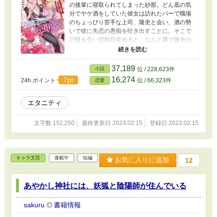
の後輩に寝取られてしまった紗那。どん底の気
分でヤケ酒をしていた彼女は訪れたバーで職場
のちょっぴり苦手な上司、隆史と会い、酒の勢
いで彼に失恋の愚痴を吐き出すことに。そこで
記憶を失い翌朝目覚めると、なんと裸で隆史の
腕の中!? 昨晩、何があったのかはっきりしない
ものの、慌てて口止めをお願いする紗那に、隆
史は条件として不眠症で悩む自分の家で暮ら
37,189
小説
位 / 228,623件
し、腕枕の重石役になるよう言い出す。しか
16,274
7pt
24h.ポイント
位 / 66,323件
恋愛
も、彼は厳しい上司の顔から一転、傷ついた紗
那をじっくりと囲い込むように溺愛し始め
て……
エタニティ
文字数 152,250
最終更新日 2023.02.15
登録日 2023.02.15
キャラ文芸
連載中
短編
お気に入りに追加
12
あやかし神社には、妖狐と陰陽師が住んでいる
sakuru
書籍情報