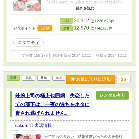
『お試し結婚』を提案されて 強引に結婚生活が
スタート！ すると 彼はあの手この手で沙弥子
を甘やかし、夜は一途で激しい愛情をぶつけて
きて、まさかの子作り宣言まで!? エリート外科
30,312
小説
位 / 228,623件
医に求愛されまくる幼馴染み溺甘ロマンス！
12,970
14pt
24h.ポイント
位 / 66,323件
恋愛
エタニティ
文字数 159,178
最終更新日 2024.12.11
登録日 2024.12.11
恋愛
完結
長編
R18
お気に入りに追加
35
レンタル有り
辣腕上司の極上包囲網 失恋した
ての部下は、一夜の過ちをネタに
脅され逃げられません。
sakuru
書籍情報
三年間も付き合い、結婚寸前だった恋人を会社