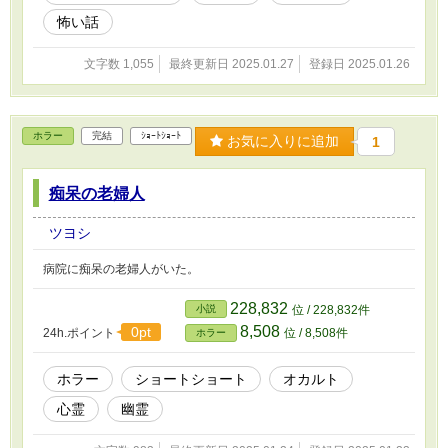
怖い話
文字数 1,055
最終更新日 2025.01.27
登録日 2025.01.26
ホラー
完結
ｼｮｰﾄｼｮｰﾄ
お気に入りに追加
1
痴呆の老婦人
ツヨシ
病院に痴呆の老婦人がいた。
228,832
小説
位 / 228,832件
8,508
0pt
24h.ポイント
位 / 8,508件
ホラー
ホラー
ショートショート
オカルト
心霊
幽霊