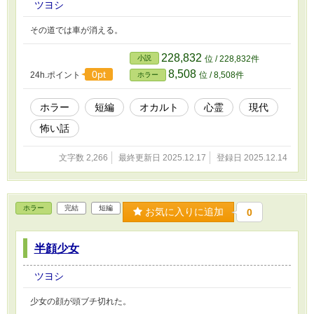
ツヨシ
その道では車が消える。
228,832
小説
位 / 228,832件
8,508
0pt
24h.ポイント
位 / 8,508件
ホラー
ホラー
短編
オカルト
心霊
現代
怖い話
文字数 2,266
最終更新日 2025.12.17
登録日 2025.12.14
ホラー
完結
短編
お気に入りに追加
0
半顔少女
ツヨシ
少女の顔が頭ブチ切れた。