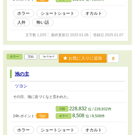
ホラー
ショートショート
オカルト
人外
怖い話
文字数 1,025
最終更新日 2025.01.08
登録日 2025.01.07
ホラー
完結
ｼｮｰﾄｼｮｰﾄ
お気に入りに追加
0
池の主
ツヨシ
その日、池に近づくなと言われた。
228,832
小説
位 / 228,832件
8,508
0pt
24h.ポイント
位 / 8,508件
ホラー
ホラー
ショートショート
オカルト