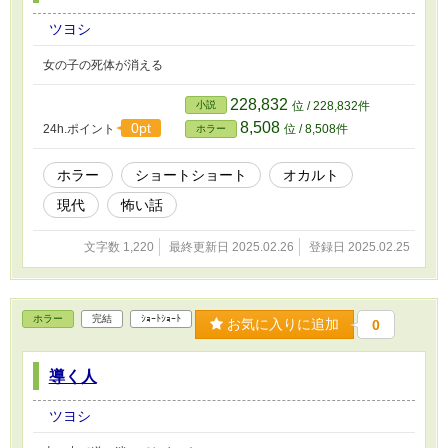
ツヨシ
女の子の死体が消える
228,832
小説
位 / 228,832件
8,508
0pt
24h.ポイント
位 / 8,508件
ホラー
ホラー
ショートショート
オカルト
現代
怖い話
文字数 1,220
最終更新日 2025.02.26
登録日 2025.02.25
ホラー
完結
ｼｮｰﾄｼｮｰﾄ
お気に入りに追加
0
導く人
ツヨシ