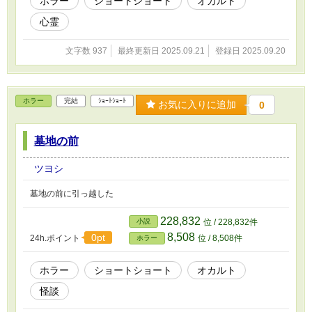
ホラー
ショートショート
オカルト
心霊
文字数 937
最終更新日 2025.09.21
登録日 2025.09.20
ホラー
完結
ｼｮｰﾄｼｮｰﾄ
お気に入りに追加
0
墓地の前
ツヨシ
墓地の前に引っ越した
228,832
小説
位 / 228,832件
8,508
0pt
24h.ポイント
位 / 8,508件
ホラー
ホラー
ショートショート
オカルト
怪談