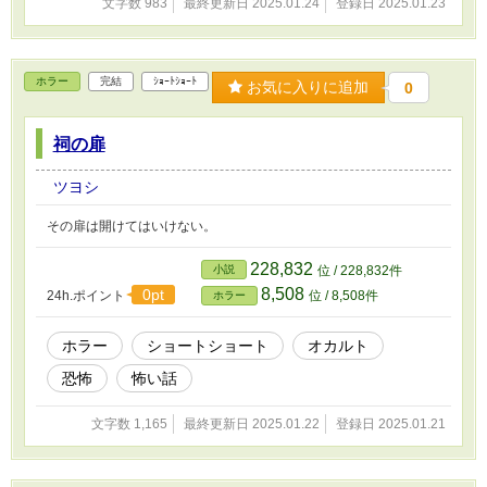
文字数 983
最終更新日 2025.01.24
登録日 2025.01.23
ホラー
完結
ｼｮｰﾄｼｮｰﾄ
お気に入りに追加
0
祠の扉
ツヨシ
その扉は開けてはいけない。
228,832
小説
位 / 228,832件
8,508
0pt
24h.ポイント
位 / 8,508件
ホラー
ホラー
ショートショート
オカルト
恐怖
怖い話
文字数 1,165
最終更新日 2025.01.22
登録日 2025.01.21