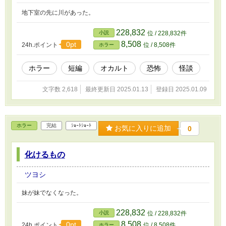
地下室の先に川があった。
228,832
小説
位 / 228,832件
8,508
0pt
24h.ポイント
位 / 8,508件
ホラー
ホラー
短編
オカルト
恐怖
怪談
文字数 2,618
最終更新日 2025.01.13
登録日 2025.01.09
ホラー
完結
ｼｮｰﾄｼｮｰﾄ
お気に入りに追加
0
化けるもの
ツヨシ
妹が妹でなくなった。
228,832
小説
位 / 228,832件
8,508
0pt
24h.ポイント
位 / 8,508件
ホラー