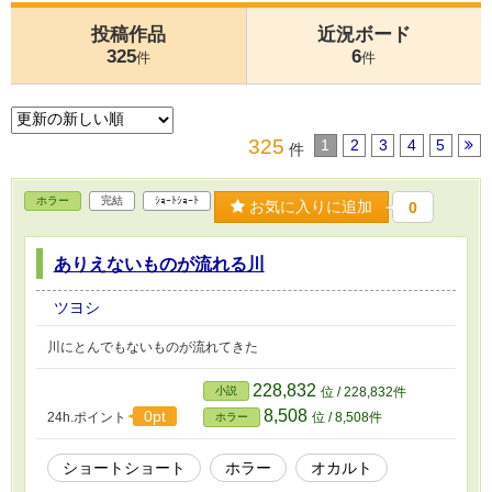
投稿作品
近況ボード
325
6
件
件
325
1
2
3
4
5
件
ホラー
完結
ｼｮｰﾄｼｮｰﾄ
お気に入りに追加
0
ありえないものが流れる川
ツヨシ
川にとんでもないものが流れてきた
228,832
小説
位 / 228,832件
8,508
0pt
24h.ポイント
位 / 8,508件
ホラー
ショートショート
ホラー
オカルト