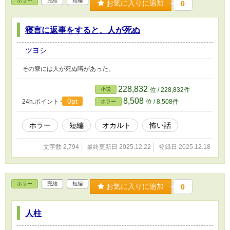
ホラー
完結
短編
お気に入りに追加
0
寝言に返事をすると、人が死ぬ
ツヨシ
その寮には人が死ぬ噂があった。
228,832
小説
位 / 228,832件
8,508
0pt
24h.ポイント
位 / 8,508件
ホラー
ホラー
短編
オカルト
怖い話
文字数 2,794
最終更新日 2025.12.22
登録日 2025.12.18
ホラー
完結
短編
お気に入りに追加
0
人柱