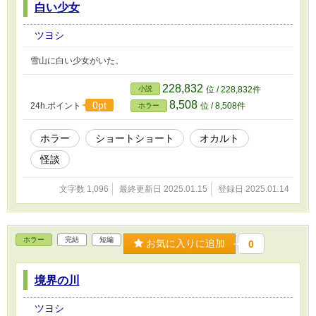
白い少女
ツヨシ
雪山に白い少女がいた。
228,832
小説
位 / 228,832件
8,508
0pt
24h.ポイント
位 / 8,508件
ホラー
ホラー
ショートショート
オカルト
怪談
文字数 1,096
最終更新日 2025.01.15
登録日 2025.01.14
ホラー
完結
短編
お気に入りに追加
0
境界の川
ツヨシ