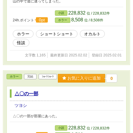
山の中で道に迷ってしまった。
228,832
小説
位 / 228,832件
8,508
0pt
24h.ポイント
位 / 8,508件
ホラー
ホラー
ショートショート
オカルト
怪談
文字数 1,165
最終更新日 2025.02.02
登録日 2025.02.01
ホラー
完結
ｼｮｰﾄｼｮｰﾄ
お気に入りに追加
0
△〇の一部
ツヨシ
△〇の一部が部屋にあった。
228,832
小説
位 / 228,832件