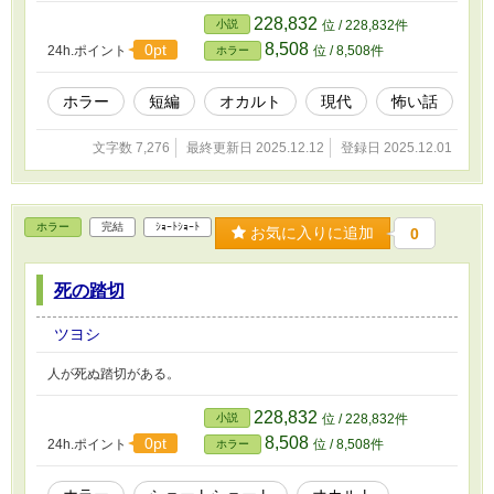
228,832
小説
位 / 228,832件
8,508
0pt
24h.ポイント
位 / 8,508件
ホラー
ホラー
短編
オカルト
現代
怖い話
文字数 7,276
最終更新日 2025.12.12
登録日 2025.12.01
ホラー
完結
ｼｮｰﾄｼｮｰﾄ
お気に入りに追加
0
死の踏切
ツヨシ
人が死ぬ踏切がある。
228,832
小説
位 / 228,832件
8,508
0pt
24h.ポイント
位 / 8,508件
ホラー