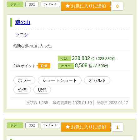
ホラー
完結
ｼｮｰﾄｼｮｰﾄ
お気に入りに追加
0
猿の山
ツヨシ
危険な猿の山に入った。
228,832
小説
位 / 228,832件
8,508
0pt
24h.ポイント
位 / 8,508件
ホラー
ホラー
ショートショート
オカルト
恐怖
現代
文字数 1,285
最終更新日 2025.01.19
登録日 2025.01.17
ホラー
完結
ｼｮｰﾄｼｮｰﾄ
お気に入りに追加
1