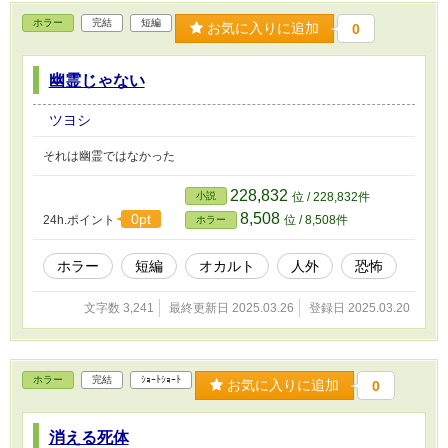
ホラー
完結
短編
お気に入りに追加
0
幽霊じゃない
ツヨシ
それは幽霊ではなかった
228,832
小説
位 / 228,832件
8,508
0pt
24h.ポイント
位 / 8,508件
ホラー
ホラー
短編
オカルト
人外
恐怖
文字数 3,241
最終更新日 2025.03.26
登録日 2025.03.20
ホラー
完結
ｼｮｰﾄｼｮｰﾄ
お気に入りに追加
0
消える死体