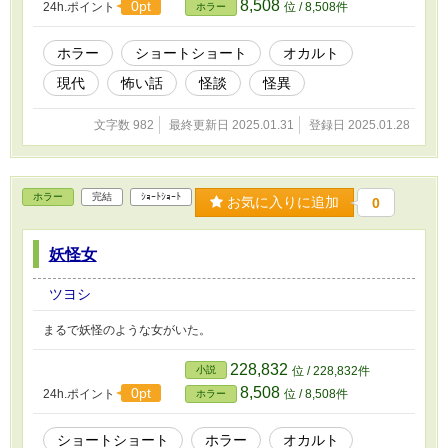
8,508
0pt
24h.ポイント
位 / 8,508件
ホラー
ホラー
ショートショート
オカルト
現代
怖い話
怪談
怪異
文字数 982
最終更新日 2025.01.31
登録日 2025.01.28
ホラー
完結
ｼｮｰﾄｼｮｰﾄ
お気に入りに追加
0
妖怪女
ツヨシ
まるで妖怪のような女がいた。
228,832
小説
位 / 228,832件
8,508
0pt
24h.ポイント
位 / 8,508件
ホラー
ショートショート
ホラー
オカルト