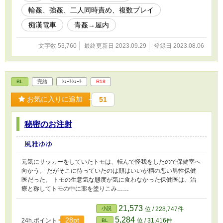
輪姦、強姦、二人同時責め、複数プレイ
痴漢電車
青姦→屋内
文字数 53,760
最終更新日 2023.09.29
登録日 2023.08.06
BL
完結
ｼｮｰﾄｼｮｰﾄ
R18
お気に入りに追加
51
秘密のお注射
風雅ゆゆ
元気にサッカーをしていたトモは、転んで怪我をしたので保健室へ
向かう。 だがそこに待っていたのは顔はいいが柄の悪い男性保健
医だった。 トモの生意気な態度が気に食わなかった保健医は、治
療と称してトモの中に薬を塗りこみ……
21,573
小説
位 / 228,747件
5,284
28pt
24h.ポイント
位 / 31,416件
BL