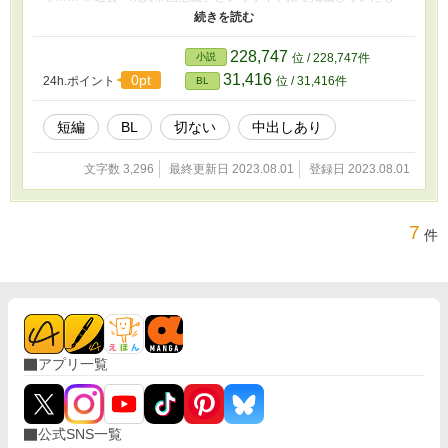
のです。 ※この作品はコミカライズされています。 まれに同名や
同内容の作品で当方が盗作と間違われてご意見を頂くことがありま
すが、当方が作品原作者であり、当方から出版社に許諾を出してコ
228,747
小説
位 / 228,747件
ミカライズされております。
31,416
0pt
24h.ポイント
位 / 31,416件
BL
短編
BL
切ない
中出しあり
文字数 3,296
最終更新日 2023.08.01
登録日 2023.08.01
7
件
アプリ一覧
公式SNS一覧