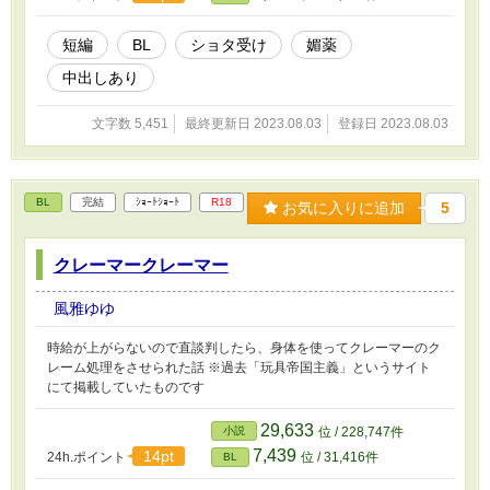
短編
BL
ショタ受け
媚薬
中出しあり
文字数 5,451
最終更新日 2023.08.03
登録日 2023.08.03
BL
完結
ｼｮｰﾄｼｮｰﾄ
R18
お気に入りに追加
5
クレーマークレーマー
風雅ゆゆ
時給が上がらないので直談判したら、身体を使ってクレーマーのク
レーム処理をさせられた話 ※過去「玩具帝国主義」というサイト
にて掲載していたものです
29,633
小説
位 / 228,747件
7,439
14pt
24h.ポイント
位 / 31,416件
BL