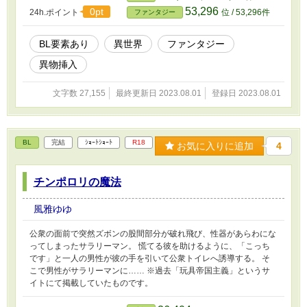
53,296
0pt
24h.ポイント
位 / 53,296件
ファンタジー
BL要素あり
異世界
ファンタジー
異物挿入
文字数 27,155
最終更新日 2023.08.01
登録日 2023.08.01
BL
完結
ｼｮｰﾄｼｮｰﾄ
R18
お気に入りに追加
4
チンポロリの魔法
風雅ゆゆ
公衆の面前で突然ズボンの股間部分が破れ飛び、性器があらわにな
ってしまったサラリーマン。 慌てる彼を助けるように、「こっち
です」と一人の男性が彼の手を引いて公衆トイレへ誘導する。 そ
こで男性がサラリーマンに…… ※過去「玩具帝国主義」というサ
イトにて掲載していたものです。