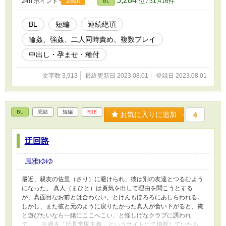
5,284
28pt
24h.ポイント
位 / 31,416件
BL
BL
短編
連続絶頂
輪姦、強姦、二人同時責め、複数プレイ
中出し・孕ませ・種付
文字数 3,913
最終更新日 2023.08.01
登録日 2023.08.01
BL
完結
短編
R18
お気に入りに追加
4
迂回路
風雅ゆゆ
最近、親友の佐里（さり）に避けられ、彼は別の友達とつるむよう
になった。 真人（まひと）は勇気を出して理由を聞こうとする
が、真面目なお前とは合わない、とけんもほろろにあしらわれる。
しかし、また彼と元のように戻りたかった真人が食い下がると、俺
と遊びたいなら一緒にここへこい、と怪しげなクラブに誘われ
て…… ※過去「玩具帝国主義」というサイトにて掲載していたも