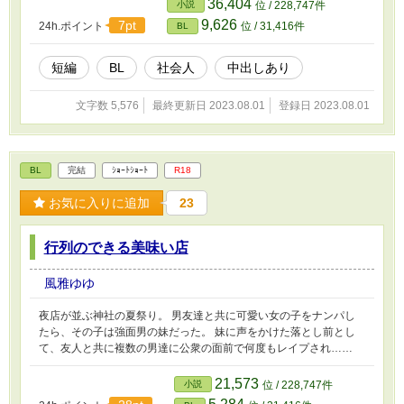
36,404
小説
位 / 228,747件
9,626
7pt
24h.ポイント
位 / 31,416件
BL
短編
BL
社会人
中出しあり
文字数 5,576
最終更新日 2023.08.01
登録日 2023.08.01
BL
完結
ｼｮｰﾄｼｮｰﾄ
R18
お気に入りに追加
23
行列のできる美味い店
風雅ゆゆ
夜店が並ぶ神社の夏祭り。 男友達と共に可愛い女の子をナンパし
たら、その子は強面男の妹だった。 妹に声をかけた落とし前とし
て、友人と共に複数の男達に公衆の面前で何度もレイプされ……
21,573
小説
位 / 228,747件