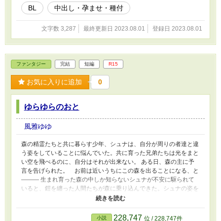
BL
中出し・孕ませ・種付
文字数 3,287
最終更新日 2023.08.01
登録日 2023.08.01
ファンタジー
完結
短編
R15
お気に入りに追加
0
ゆらゆらのおと
風雅ゆゆ
森の精霊たちと共に暮らす少年、シュナは、自分が周りの者達と違
う姿をしていることに悩んでいた。共に育った兄弟たちは光をまと
い空を飛べるのに、自分はそれが出来ない。 ある日、森の主に予
言を告げられた。 お前は近いうちにこの森を出ることになる、と
――― 生まれ育った森の中しか知らないシュナが不安に駆られて
いると、鎧を纏った人間たちが森に乗り込んできた。シュナの姿を
見た彼らは、森に迷い込んだ人間の子供だと思い込みシュナを森か
ら連れ出そうとするが…… ※過去「玩具帝国主義」というサイト
にて掲載していたものです。
228,747
小説
位 / 228,747件