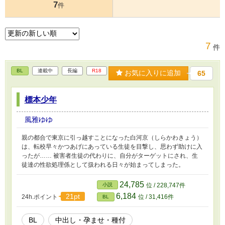
7
件
7
件
BL
連載中
長編
R18
お気に入りに追加
65
標本少年
風雅ゆゆ
親の都合で東京に引っ越すことになった白河京（しらかわきょう）
は、転校早々かつあげにあっている生徒を目撃し、思わず助けに入
ったが…… 被害者生徒の代わりに、自分がターゲットにされ、生
徒達の性欲処理係として扱われる日々が始まってしまった。
24,785
小説
位 / 228,747件
6,184
21pt
24h.ポイント
位 / 31,416件
BL
BL
中出し・孕ませ・種付