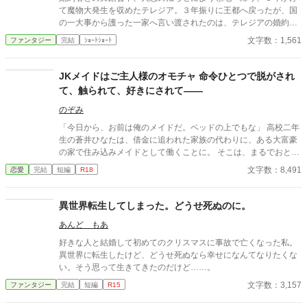
て魔物大発生を収めたテレジア。３年振りに王都へ戻ったが、国
の一大事から護った一家へ言い渡されたのは、テレジアの婚約破
棄だった。 - - - - - - - - - - - - - ただいま後日談の加筆を計画中で
文字数：1,561
ファンタジー
完結
ｼｮｰﾄｼｮｰﾄ
す。 2025/06/22
JKメイドはご主人様のオモチャ 命令ひとつで脱がされ
て、触られて、好きにされて――
のぞみ
「今日から、お前は俺のメイドだ。ベッドの上でもな」 高校二年
生の蒼井ひなたは、借金に追われた家族の代わりに、ある大富豪
の家で住み込みメイドとして働くことに。 そこは、まるでおとぎ
話に出てきそうな大きな洋館。 でも、そこで待っていたのは、同
文字数：8,491
恋愛
完結
短編
R18
じ高校に通うちょっと有名な男の子――完璧だけど性格が超ドS
な御曹司、天城 蓮だった。 昼間は生徒会長、夜は…ご主人様？
しかも、彼の命令はちょっと普通じゃない。 「掃除だけじゃダメ
異世界転生してしまった。どうせ死ぬのに。
だろ？ ご主人様の癒しも、メイドの大事な仕事だろ？」 手を握
あんど もあ
られるたび、耳元で囁かれるたび、心臓がバクバクする。 なの
に、ひなたの体はどんどん反応してしまって…。 怒ったり照れた
好きな人と結婚して初めてのクリスマスに事故で亡くなった私。
りしながらも、次第に蓮に惹かれていくひなた。 だけど、彼には
異世界に転生したけど、どうせ死ぬなら幸せになんてなりたくな
まだ知られていない秘密があって―― 「…ほんとは、ずっと前か
い。そう思って生きてきたのだけど……。
ら、私…」 ただのメイドなんかじゃ終わりたくない。 恋と欲望が
文字数：3,157
ファンタジー
完結
短編
R15
交差する、ちょっぴり危険な主従ラブストーリー。