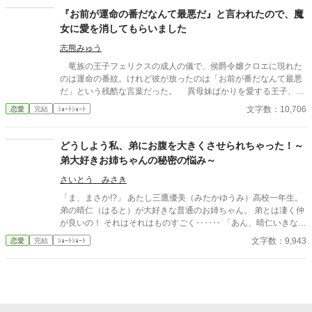
『お前が運命の番だなんて最悪だ』と言われたので、魔
女に愛を消してもらいました
志熊みゅう
竜族の王子フェリクスの成人の儀で、侯爵令嬢クロエに現れた
のは運命の番紋。けれど彼が放ったのは「お前が番だなんて最悪
だ」という残酷な言葉だった。 異母妹ばかりを愛する王子、家
族に疎まれる日々に耐えきれなくなったクロエは、半地下に住む
文字数：10,706
恋愛
完結
ｼｮｰﾄｼｮｰﾄ
魔女へ願う。「この愛を消してください」と。 恋も嫉妬も失
い、辺境で静かに生き直そうとした彼女のもとに、三年後、王宮
から使者が現れる。異母妹の魅了が暴かれ、王子は今さら真実の
どうしよう私、弟にお腹を大きくさせられちゃった！～
愛を誓うが、クロエの心にはもう何も響かない。愛されなかった
弟大好きお姉ちゃんの秘密の悩み～
令嬢と、愛を取り戻したい竜王子。番たちの行く末は――。
さいとう みさき
「ま、まさか!?」 あたし三鷹優美（みたかゆうみ）高校一年生。
弟の晴仁（はると）が大好きな普通のお姉ちゃん。 弟とは凄く仲
が良いの！ それはそれはものすごく‥‥‥ 「あん、晴仁いきなり
そんなのお口に入らないよぉ～♡」 そんな関係のあたしたち。 で
文字数：9,943
恋愛
完結
ｼｮｰﾄｼｮｰﾄ
もある日トイレであたしはアレが来そうなのになかなか来ないの
も気にもせずスカートのファスナーを上げると‥‥‥ 「うそっ！
お腹が出て来てる!?」 お姉ちゃんの秘密の悩みです。