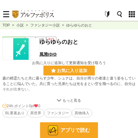
TOP
>
小説
>
ファンタジー小説
>
ゆらゆらのおと
ファンタジー
完結
短編
R15
ゆらゆらのおと
風雅ゆゆ
お気に入りに追加して更新通知を受け取ろう
お気に入り追加
森の精霊たちと共に暮らす少年、シュナは、自分が周りの者達と違う姿をしてい
ることに悩んでいた。共に育った兄弟たちは光をまとい空を飛べるのに、自分は
それが出来ない。
ある日、森の主に予言を告げられた。 お前は近いうちにこの森を出ることにな
る、と―――
24h.ポイント
0pt
0
BL要素あり
異世界
ファンタジー
異物挿入
生まれ育った森の中しか知らないシュナが不安に駆られていると、鎧を纏った人
間たちが森に乗り込んできた。シュナの姿を見た彼らは、森に迷い込んだ人間の
子供だと思い込みシュナを森から連れ出そうとするが……
アプリで読む