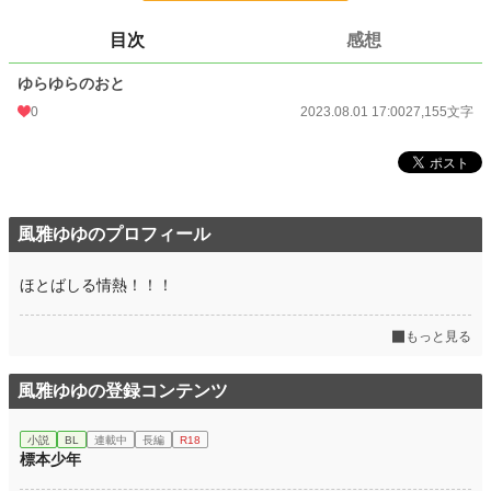
目次
感想
※過去「玩具帝国主義」というサイトにて掲載していたものです。
ゆらゆらのおと
小説
228,621 位 / 228,621 件
0
2023.08.01 17:00
27,155文字
ファンタジー
53,263 位 / 53,263 件
お気に入り
0
24h.ポイント
0 pt
風雅ゆゆのプロフィール
文字数
27,155
ほとばしる情熱！！！
更新日時
2023.08.01 17:00
もっと見る
初回公開日時
2023.08.01 17:00
初回完結日時
2023.08.01 17:00
風雅ゆゆの登録コンテンツ
週間ポイント
0 pt (228,621 位)
小説
BL
連載中
長編
R18
月間ポイント
21 pt (99,984 位)
標本少年