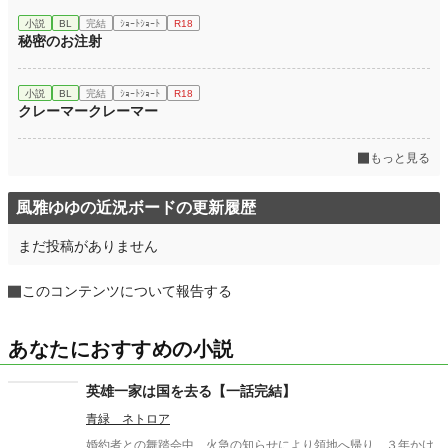
年間ポイント
476 pt (104,079 位)
小説
BL
完結
ｼｮｰﾄｼｮｰﾄ
R18
累計ポイント
3,440 pt (141,428 位)
秘密のお注射
小説
BL
完結
ｼｮｰﾄｼｮｰﾄ
R18
クレーマークレーマー
もっと見る
風雅ゆゆの近況ボードの更新履歴
まだ投稿がありません
このコンテンツについて報告する
あなたにおすすめの小説
英雄一家は国を去る【一話完結】
青緑 ネトロア
婚約者との舞踏会中、火急の知らせにより領地へ帰り、３年かけ