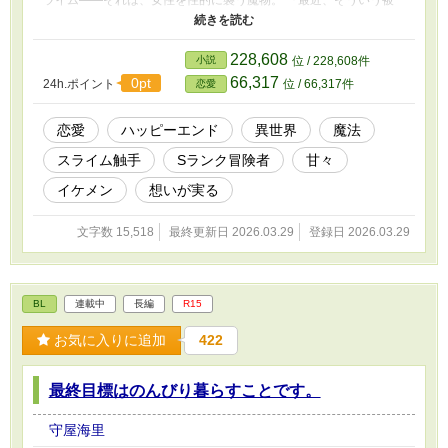
ライム――それは、女性を性的に襲う魔物。 『最近、そういう被
害が増えているみたいだから、ふたりとも気をつけるんだよ』
アランにそう心配されたが、エロイーズは甘い香りが漂う中歩き続
け、お目当てのスライムと契約を交わし―― 今まで知らなかっ
228,608
小説
位 / 228,608件
た快感をその身に刻むことになる。 さらに、エロイーズを心配
66,317
0pt
24h.ポイント
位 / 66,317件
恋愛
して彼女の家に来たアランに淫らに乱れているところを見られて
――？ ※ムーンライトノベルズさまにも投稿してます。
恋愛
ハッピーエンド
異世界
魔法
スライム触手
Sランク冒険者
甘々
イケメン
想いが実る
文字数 15,518
最終更新日 2026.03.29
登録日 2026.03.29
BL
連載中
長編
R15
お気に入りに追加
422
最終目標はのんびり暮らすことです。
守屋海里