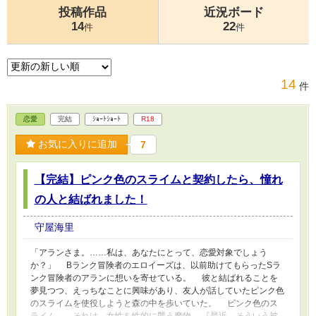
投稿作品
近況ボード
14
22
件
件
14
件
恋愛
完結
ｼｮｰﾄｼｮｰﾄ
R18
お気に入りに追加
7
【完結】ピンク色のスライムと契約したら、憧れ
の人と結ばれました！
守屋海里
「アランさま。……私は、あなたにとって、恋愛対象でしょう
か？」 Bランク冒険者のエロイーズは、以前助けてもらったSラ
ンク冒険者のアランに想いを寄せている。 彼と結ばれることを
夢見つつ、えっちなことに興味があり、友人が話していたピンク色
のスライムを使役しようと森の中を歩いていた。 ピンク色のス