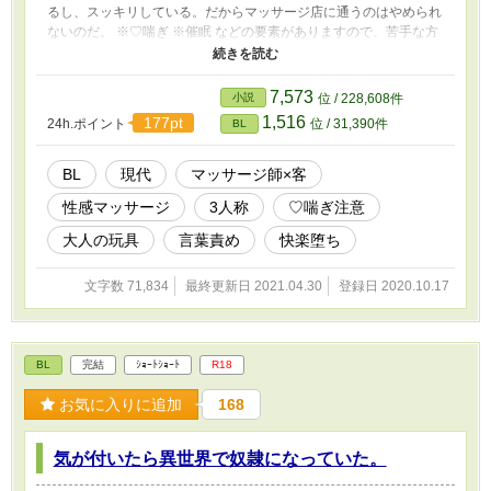
るし、スッキリしている。だからマッサージ店に通うのはやめられ
ないのだ。 ※♡喘ぎ ※催眠 などの要素がありますので、苦手な方
はご注意を。投稿は不定期です。（※週一目標） ※ムーンライト
ノベルズ様にも投稿します。
7,573
小説
位 / 228,608件
1,516
177pt
24h.ポイント
位 / 31,390件
BL
BL
現代
マッサージ師×客
性感マッサージ
3人称
♡喘ぎ注意
大人の玩具
言葉責め
快楽堕ち
文字数 71,834
最終更新日 2021.04.30
登録日 2020.10.17
BL
完結
ｼｮｰﾄｼｮｰﾄ
R18
お気に入りに追加
168
気が付いたら異世界で奴隷になっていた。