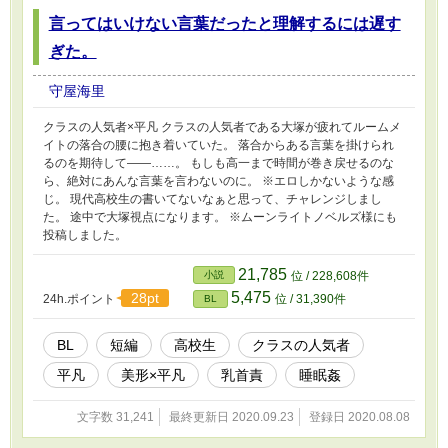
言ってはいけない言葉だったと理解するには遅す
ぎた。
守屋海里
クラスの人気者×平凡 クラスの人気者である大塚が疲れてルームメ
イトの落合の腰に抱き着いていた。 落合からある言葉を掛けられ
るのを期待して――……。 もしも高一まで時間が巻き戻せるのな
ら、絶対にあんな言葉を言わないのに。 ※エロしかないような感
じ。 現代高校生の書いてないなぁと思って、チャレンジしまし
た。 途中で大塚視点になります。 ※ムーンライトノベルズ様にも
投稿しました。
21,785
小説
位 / 228,608件
5,475
28pt
24h.ポイント
位 / 31,390件
BL
BL
短編
高校生
クラスの人気者
平凡
美形×平凡
乳首責
睡眠姦
文字数 31,241
最終更新日 2020.09.23
登録日 2020.08.08