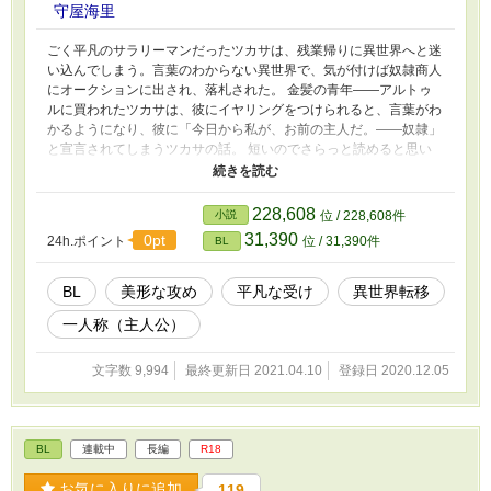
守屋海里
ごく平凡のサラリーマンだったツカサは、残業帰りに異世界へと迷
い込んでしまう。言葉のわからない異世界で、気が付けば奴隷商人
にオークションに出され、落札された。 金髪の青年――アルトゥ
ルに買われたツカサは、彼にイヤリングをつけられると、言葉がわ
かるようになり、彼に「今日から私が、お前の主人だ。――奴隷」
と宣言されてしまうツカサの話。 短いのでさらっと読めると思い
ます。 攻め視点（三人称）追加しました。 ※ムーンライトノベル
ズ様にも投稿しています。
228,608
小説
位 / 228,608件
31,390
0pt
24h.ポイント
位 / 31,390件
BL
BL
美形な攻め
平凡な受け
異世界転移
一人称（主人公）
文字数 9,994
最終更新日 2021.04.10
登録日 2020.12.05
BL
連載中
長編
R18
お気に入りに追加
119