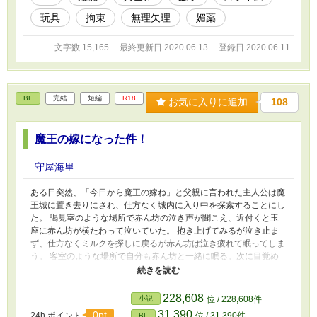
玩具
拘束
無理矢理
媚薬
文字数 15,165
最終更新日 2020.06.13
登録日 2020.06.11
BL
完結
短編
R18
お気に入りに追加
108
魔王の嫁になった件！
守屋海里
ある日突然、「今日から魔王の嫁ね」と父親に言われた主人公は魔
王城に置き去りにされ、仕方なく城内に入り中を探索することにし
た。 謁見室のような場所で赤ん坊の泣き声が聞こえ、近付くと玉
座に赤ん坊が横たわって泣いていた。 抱き上げてみるが泣き止ま
ず、仕方なくミルクを探しに戻るが赤ん坊は泣き疲れて眠ってしま
う。 客室のような場所で自分も赤ん坊と一緒に眠る。次に目覚め
た時、赤ん坊の姿はなくて代わりに赤ん坊の面影を残した子どもが
居て――……。 イケメン魔王×三白眼の花嫁 受けの一人称です。
魔王は青年の大きさまであっという間に成長します。 エロはさら
228,608
小説
位 / 228,608件
っとしています。書き方については研究中です。 割とコメディっ
31,390
0pt
24h.ポイント
位 / 31,390件
BL