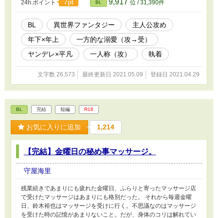
9,917
7pt
24h.ポイント
位 / 31,390件
BL
ックを受けた。その時、フィンは十五歳、僕は十歳。あと五年もす
ればフィンは結婚出来る年齢になる。対して僕はあと十年も掛か
る。僕はフィンにこう尋ねた。 「いつなら結婚出来ます
BL
異世界ファンタジー
主人公攻め
か……？」 あまりにも弱々しい声が出た。フィンは困ったよう
年下×年上
一方的な溺愛（攻→受）
に眉を下げて、「そうですねぇ」と言葉を紡ぐ。 「殿下が成人し
て、その気持ちに変わりがなければ考えますね」 僕は、その言
ヤンデレ×平凡
一人称（攻）
執着
葉を聞いて絶対にフィンをお嫁さんにしようと誓った。 そして
それから十年――……十年の間にフィンの家は没落してしまい、フ
文字数 26,573
最終更新日 2021.05.09
登録日 2021.04.29
ィンは辺境地で新しい生活を始めていた。 まるで僕から逃げる
ように。――そんなことないよね、フィンは、僕を待っていてくれ
ているよね？ ――フィン、今からあなたを迎えに行きます。そ
して――恋焦がれた時間の分、たっぷり愛させてね。 固定CP:レオ
BL
完結
短編
R18
ン×フィンです。 ※ムーンライトノベルズ様にも投稿しています。
お気に入りに追加
1,214
【完結】金曜日の秘め事マッサージ。
守屋海里
残業続きであまりにも疲れた金曜日、ふらりと寄ったマッサージ店
で受けたマッサージはあまりにも格別だった。 それから毎週金曜
日、鈴木裕也はマッサージを受けに行く。不思議なのはマッサージ
を受けた時の記憶があまりないこと。だが、身体のコリは解れてい