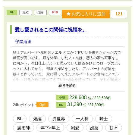
BL
完結
短編
R18
お気に入りに追加
121
愛し愛されるこの関係に祝福を。
守屋海里
騎士アルバート×魔術師ノエル とにかく甘い話を書きたかったので
糖度が高いです。 店を休業にしたノエルは、恋人の家へ家事をし
に向かう。今日仕上げようと思っていた媚薬をひとつローブのポケ
ットに入れてから。 部屋の掃除をしたり、アルバートの好物を
嬉々と作っていた。 家に帰って来たアルバートが夕食時にノエル
が仕上げるために持ってきていた媚薬を持っていて、それが媚薬と
知ると「俺に買わせて」と言ってくる。 半分ずつ媚薬を飲んだ彼
らは――……。 ノエル（受）の一人称。アルバートのほうが年下
です。年下×年上。 とはいえどちらも包容力があるような感じにな
228,608
小説
位 / 228,608件
りました。 ※ムーンライトノベルズ様にも投稿しています。
31,390
0pt
24h.ポイント
位 / 31,390件
BL
BL
短編
異世界
一人称
騎士
魔術師
年下×年上
溺愛
媚薬
甘々