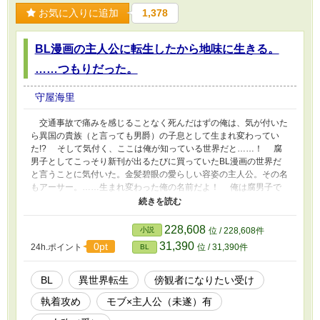
お気に入りに追加
1,378
BL漫画の主人公に転生したから地味に生きる。
……つもりだった。
守屋海里
交通事故で痛みを感じることなく死んだはずの俺は、気が付いた
ら異国の貴族（と言っても男爵）の子息として生まれ変わってい
た!? そして気付く、ここは俺が知っている世界だと……！ 腐
男子としてこっそり新刊が出るたびに買っていたBL漫画の世界だ
と言うことに気付いた。金髪碧眼の愛らしい容姿の主人公。その名
もアーサー。……生まれ変わった俺の名前だよ！ 俺は腐男子で
はあるけれど、自分がそうなろうとは思っていない。傍観者でいる
ことが一番の喜びだったのに……！ こうなったら主人公ではな
くモブとして、地味に生きよう……！ 髪を染めて前髪で目元を
228,608
小説
位 / 228,608件
隠し、いかにも根暗そうな雰囲気で……周りのBLカップルたちを
31,390
0pt
24h.ポイント
位 / 31,390件
BL
応援する人になろう！ そう決意して早数年。――学園生活が始
まる。 傍観者になりたいアーサーと、そんなアーサーにちょっ
かいを出すユーゴの話。 ※固定CP、ユーゴ×アーサーです。 ※
BL
異世界転生
傍観者になりたい受け
ムーンライトノベルズ様にも投稿しています。
執着攻め
モブ×主人公（未遂）有