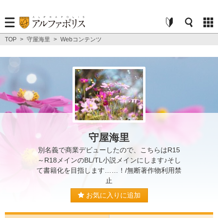
TOP
>
守屋海里
>
Webコンテンツ
守屋海里
別名義で商業デビューしたので、こちらはR15
～R18メインのBL/TL小説メインにします♪そし
て書籍化を目指します……！/無断著作物利用禁
止
お気に入りに追加