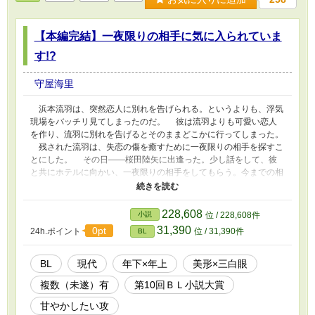
【本編完結】一夜限りの相手に気に入られていま
す!?
守屋海里
浜本流羽は、突然恋人に別れを告げられる。というよりも、浮気
現場をバッチリ見てしまったのだ。 彼は流羽よりも可愛い恋人
を作り、流羽に別れを告げるとそのままどこかに行ってしまった。
残された流羽は、失恋の傷を癒すために一夜限りの相手を探すこ
とにした。 その日――桜田陸矢に出逢った。少し話をして、彼
と共にホテルに向かい、一夜限りの相手をしてもらう。今までの相
手とはまったく違う触れ方に流羽は戸惑ったが、『大切にされてい
る』ような錯覚に酔いしれた。 一夜限りということで、もう二
度と会うことはないと思っていた。しかし、不幸は重なるもので住
228,608
小説
位 / 228,608件
んでいたところに行くと火事で起こり全焼していた。住む場所を失
31,390
0pt
24h.ポイント
位 / 31,390件
BL
った流羽はショックを隠せずに職場に向かおうとするが、店長から
電話が来て自身がクビになったことを告げられる。 家と職を失
った流羽は公園でぼんやりとしているところを、陸矢に見つかり、
BL
現代
年下×年上
美形×三白眼
話を聞いてもらう。 そして――なぜか、彼の家で『家政夫』と
複数（未遂）有
第10回ＢＬ小説大賞
して雇われることになった。
甘やかしたい攻