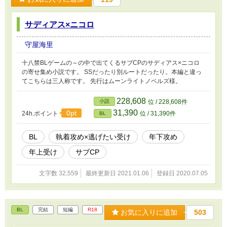
サディアス×ニコロ
守屋海里
十八禁BLゲームの～の中で出てくるサブCPのサディアス×ニコロ
の寄せ集め小説です。 SSだったり別ルートだったり。本編と違っ
てこちらは三人称です。 先行はムーンライトノベルズ様。
228,608
小説
位 / 228,608件
31,390
0pt
24h.ポイント
位 / 31,390件
BL
BL
執着攻め×逃げたい受け
年下攻め
年上受け
サブCP
文字数 32,559
最終更新日 2021.01.06
登録日 2020.07.05
BL
完結
短編
R18
お気に入りに追加
503