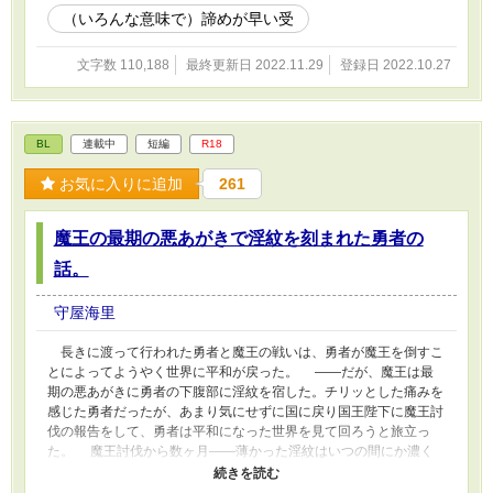
（いろんな意味で）諦めが早い受
文字数 110,188
最終更新日 2022.11.29
登録日 2022.10.27
BL
連載中
短編
R18
お気に入りに追加
261
魔王の最期の悪あがきで淫紋を刻まれた勇者の
話。
守屋海里
長きに渡って行われた勇者と魔王の戦いは、勇者が魔王を倒すこ
とによってようやく世界に平和が戻った。 ――だが、魔王は最
期の悪あがきに勇者の下腹部に淫紋を宿した。チリッとした痛みを
感じた勇者だったが、あまり気にせずに国に戻り国王陛下に魔王討
伐の報告をして、勇者は平和になった世界を見て回ろうと旅立っ
た。 魔王討伐から数ヶ月――薄かった淫紋はいつの間にか濃く
なり、とある村の森の奥で暮らしている勇者――アルトは、下腹部
の甘い疼きに耐えながらひっそりと生活をしていた。 日課にな