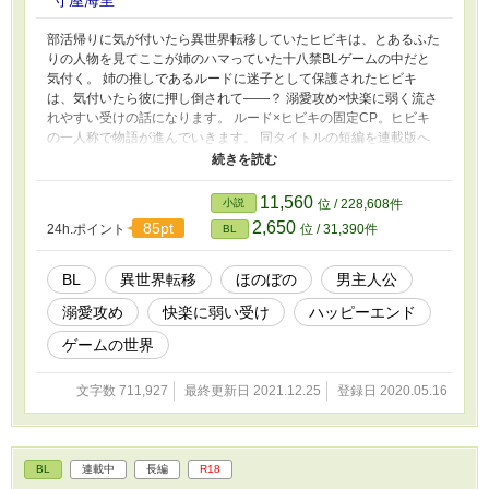
部活帰りに気が付いたら異世界転移していたヒビキは、とあるふた
りの人物を見てここが姉のハマっていた十八禁BLゲームの中だと
気付く。 姉の推しであるルードに迷子として保護されたヒビキ
は、気付いたら彼に押し倒されて――？ 溺愛攻め×快楽に弱く流さ
れやすい受けの話になります。 ルード×ヒビキの固定CP。ヒビキ
の一人称で物語が進んでいきます。 同タイトルの短編を連載版へ
再構築。話の流れは相当ゆっくり。 連載にあたって多少短編版と
キャラの性格が違っています。が、基本的に同じです。 ※ムーン
ライトノベルズ様にも投稿しています。先行はそちらです。
11,560
小説
位 / 228,608件
2,650
85pt
24h.ポイント
位 / 31,390件
BL
BL
異世界転移
ほのぼの
男主人公
溺愛攻め
快楽に弱い受け
ハッピーエンド
ゲームの世界
文字数 711,927
最終更新日 2021.12.25
登録日 2020.05.16
BL
連載中
長編
R18