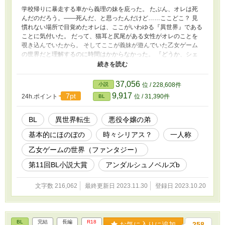
学校帰りに暴走する車から義理の妹を庇った。 たぶん、オレは死
んだのだろう。――死んだ、と思ったんだけど……ここどこ？ 見
慣れない場所で目覚めたオレは、ここがいわゆる『異世界』である
ことに気付いた。 だって、猫耳と尻尾がある女性がオレのことを
覗き込んでいたから。 そしてここが義妹が遊んでいた乙女ゲーム
の世界だと理解するのに時間はかからなかった。 『どうか、シェ
リルを救って欲しい』 なんて言われたけれど、救うってどうすれ
ば良いんだ？ 悪役令嬢になる予定の姉を救い、いろいろな人たち
と関わり愛し合されていく話……のつもり。 CPは従者×主人公で
37,056
小説
位 / 228,608件
す。 ※『悪役令嬢の弟は辺境地でのんびり暮らしたい』を再構成
9,917
7pt
24h.ポイント
位 / 31,390件
BL
しました。
BL
異世界転生
悪役令嬢の弟
基本的にほのぼの
時々シリアス？
一人称
乙女ゲームの世界（ファンタジー）
第11回BL小説大賞
アンダルシュノベルズb
文字数 216,062
最終更新日 2023.11.30
登録日 2023.10.20
BL
完結
長編
R18
お気に入りに追加
258