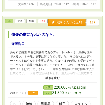
文字数 14,325
最終更新日 2020.07.12
登録日 2020.07.12
BL
完結
短編
R18
お気に入りに追加
137
快楽の虜になれたのなら、
守屋海里
あらすじ編集 華奢な魔術師であるディートハルトは、屈強な傭兵
であるクルトを雇い無事に街にたどり着いた。 そのお礼にとディ
ートハルトはクルトを食事に誘う。クルトはその誘いを受けてディ
ートハルトと宿屋で食事をすることにした。しかし、食べている途
中でクルトは眠ってしまい……。 華奢な魔術師×屈強な傭兵 主人公
は攻めです。一人称で物語が進みます。 主人公が作った魔道具で
クルトを可愛がる話。あらすじとタグでイヤな予感がした方はそっ
と閉じてください。 エロ練習作。色々書いてみたかった。全編通
してエロしかありません。 ※ムーンライトノベルズ様にも投稿し
228,608
小説
位 / 228,608件
ています。
31,390
0pt
24h.ポイント
位 / 31,390件
BL
BL
短編
異世界
触手
スライム