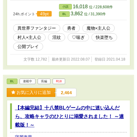
っている薬草摘みでピンク色のスライムに襲われたことで、アルト
16,018
小説
位 / 228,608件
の生活は淫らなものへと変わっていくことになった――……。 ※
3,862
49pt
24h.ポイント
位 / 31,390件
BL
不定期更新 ※ムーンライトノベルズ様にも投稿しています。
異世界ファンタジー
勇者
魔物×主人公
村人×主人公
淫紋
♡喘ぎ
快楽堕ち
公開プレイ
文字数 12,782
最終更新日 2022.08.07
登録日 2021.04.18
BL
連載中
長編
R18
お気に入りに追加
2,464
【本編完結】十八禁BLゲームの中に迷い込んだ
ら、攻略キャラのひとりに溺愛されました！ ～連
載版！～
守屋海里