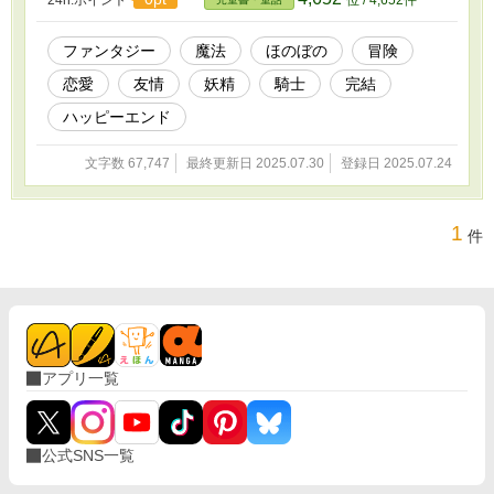
の元へ行ったら、それがなかなか出来なくて……。 キスを迫ろう
にも怒られるし、人間の体には慣れないし、私はフィオンとキスで
きるのかな。 そんな時、フィオンが呪われていることを知る。呪
ファンタジー
魔法
ほのぼの
冒険
いを解くには、やはり月の妖精に力を借りないと。けれど次は何を
恋愛
友情
妖精
騎士
完結
引き換えに差し出せばいいのだろう。 フィオンへの想いも叶わ
ず、キスも叶わず、けれども彼の命だけはなんとかして守ってみせ
ハッピーエンド
る。 猪突猛進な妖精メリンの恋のお話。 この作品は『お願いだか
ら、キスしてください！〜妖精だけど人間に恋をしています〜』と
文字数 67,747
最終更新日 2025.07.30
登録日 2025.07.24
いうタイトルで「Berry's cafe（https://www.berrys-
cafe.jp/spn/book/n1700735/）」「小説家になろう」「Nolaノベ
ル」にも掲載しているものを加筆修正しています。
1
件
アプリ一覧
公式SNS一覧