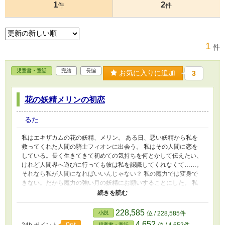
1
2
件
件
1
件
児童書・童話
完結
長編
お気に入りに追加
3
花の妖精メリンの初恋
るた
私はエキザカムの花の妖精、メリン。 ある日、悪い妖精から私を
救ってくれた人間の騎士フィオンに出会う。 私はその人間に恋を
している。長く生きてきて初めての気持ちを何とかして伝えたい、
けれど人間界へ遊びに行っても彼は私を認識してくれなくて……。
それなら私が人間になればいいんじゃない？ 私の魔力では変身で
きない。だから魔力の強い月の妖精にお願いすることにした。 私
の寿命と引き換えに、人間の姿になる魔法をかけてもらった。しか
も好きな人とキスをすれば、ずっと人間の姿でいられる魔法だ。
ずっと人間でいられたら、ずっとフィオンと一緒にいられるという
228,585
小説
位 / 228,585件
こと？ キスをするなんて簡単じゃない！と思ったのに。 フィオン
4,652
0pt
24h.ポイント
位 / 4,652件
児童書・童話