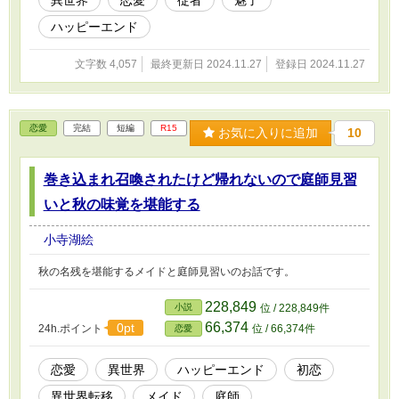
異世界
恋愛
従者
魅了
ハッピーエンド
文字数 4,057
最終更新日 2024.11.27
登録日 2024.11.27
恋愛
完結
短編
R15
お気に入りに追加
10
巻き込まれ召喚されたけど帰れないので庭師見習
いと秋の味覚を堪能する
小寺湖絵
秋の名残を堪能するメイドと庭師見習いのお話です。
228,849
小説
位 / 228,849件
66,374
0pt
24h.ポイント
位 / 66,374件
恋愛
恋愛
異世界
ハッピーエンド
初恋
異世界転移
メイド
庭師