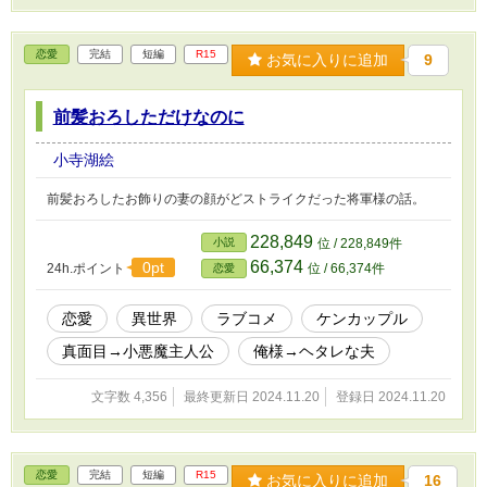
恋愛
完結
短編
R15
お気に入りに追加
9
前髪おろしただけなのに
小寺湖絵
前髪おろしたお飾りの妻の顔がどストライクだった将軍様の話。
228,849
小説
位 / 228,849件
66,374
0pt
24h.ポイント
位 / 66,374件
恋愛
恋愛
異世界
ラブコメ
ケンカップル
真面目→小悪魔主人公
俺様→ヘタレな夫
文字数 4,356
最終更新日 2024.11.20
登録日 2024.11.20
恋愛
完結
短編
R15
お気に入りに追加
16