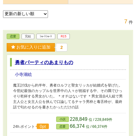
7
件
恋愛
完結
ｼｮｰﾄｼｮｰﾄ
R15
お気に入りに追加
2
勇者パーティのあまりもの
小寺湖絵
魔王討伐から約半年、勇者ロルフと聖女リッカが結婚式を挙げた。
今世紀最強のカップルを世界中の人々が祝福する中、その隅でひっ
そり乾杯する男女がいた。 ＊オチはないです ＊男女混合4人組で男
主人公と女主人公を挟んで口論してるチャラ男枠と毒舌枠が、最終
話で匂わせるのを書きたかっただけの話
228,849
小説
位 / 228,849件
66,374
0pt
24h.ポイント
位 / 66,374件
恋愛