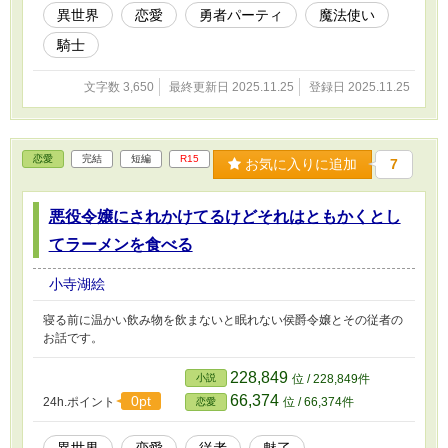
異世界
恋愛
勇者パーティ
魔法使い
騎士
文字数 3,650
最終更新日 2025.11.25
登録日 2025.11.25
恋愛
完結
短編
R15
お気に入りに追加
7
悪役令嬢にされかけてるけどそれはともかくとし
てラーメンを食べる
小寺湖絵
寝る前に温かい飲み物を飲まないと眠れない侯爵令嬢とその従者の
お話です。
228,849
小説
位 / 228,849件
66,374
0pt
24h.ポイント
位 / 66,374件
恋愛