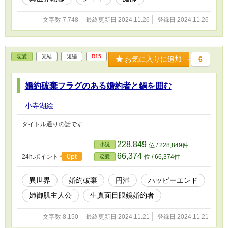
文字数 7,748
最終更新日 2024.11.26
登録日 2024.11.26
恋愛
完結
短編
R15
お気に入りに追加
6
婚約破棄フラグのある婚約者と鍋を囲む
小寺湖絵
タイトル通りの話です
228,849
小説
位 / 228,849件
66,374
0pt
24h.ポイント
位 / 66,374件
恋愛
異世界
婚約破棄
円満
ハッピーエンド
姉御肌主人公
生真面目眼鏡婚約者
文字数 8,150
最終更新日 2024.11.21
登録日 2024.11.21