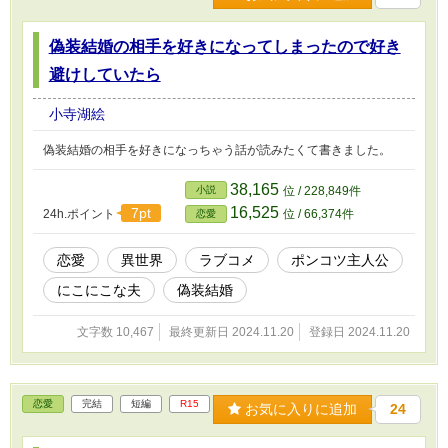
偽装結婚の相手を好きになってしまったので好き
避けしていたら
小寺湖絵
偽装結婚の相手を好きになっちゃう話が読みたくて書きました。
38,165
小説
位 / 228,849件
16,525
7pt
24h.ポイント
位 / 66,374件
恋愛
恋愛
異世界
ラブコメ
ポンコツ主人公
にこにこな夫
偽装結婚
文字数 10,467
最終更新日 2024.11.20
登録日 2024.11.20
恋愛
完結
短編
R15
お気に入りに追加
24