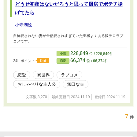
どうせ初夜はないだろうと思って厨房でポテチ揚
げてたら
小寺湖絵
自称愛されない妻が全然愛されすぎていた至極よくある飯テロラブ
コメです。
228,849
小説
位 / 228,849件
66,374
0pt
24h.ポイント
位 / 66,374件
恋愛
恋愛
異世界
ラブコメ
おしゃべりな主人公
無口な夫
文字数 3,270
最終更新日 2024.11.19
登録日 2024.11.19
7
件