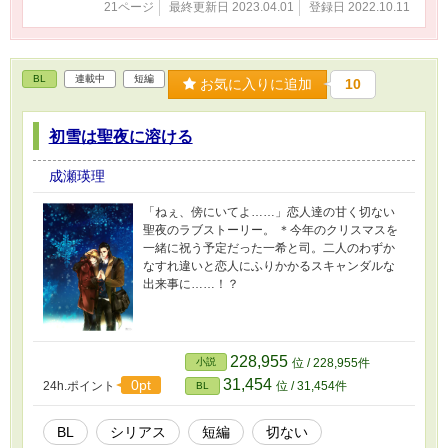
21ページ
最終更新日 2023.04.01
登録日 2022.10.11
BL
連載中
短編
お気に入りに追加
10
初雪は聖夜に溶ける
成瀬瑛理
「ねぇ、傍にいてよ……」恋人達の甘く切ない
聖夜のラブストーリー。 ＊今年のクリスマスを
一緒に祝う予定だった一希と司。二人のわずか
なすれ違いと恋人にふりかかるスキャンダルな
出来事に……！？
228,955
小説
位 / 228,955件
31,454
0pt
24h.ポイント
位 / 31,454件
BL
BL
シリアス
短編
切ない