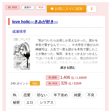
BL R18
連載中
R18
お気に入りに追加
2
love holic―きみが好き―
成瀬瑛理
「気がついたらお前しか見えなかった。誰かを
本気で愛すなんて――。」 ※大学生で遊び人の
榊健司は、人生で一度も誰かを本気で愛したこ
とが無かった。毎回、女をとっかえひっかえし
てはいつも長くは続かなかった。彼は自分がゲ
イである事を隠して生きていたが、自分の理想
の「恋人」を求める為に付き合っていた女と突
然、別れた。そのあと一人でフラフラと街中を
彷徨っていると、悪い連中に絡まれている一人
1,406
BL漫画
位 / 1,406件
の青年と遭遇する。はじめは見て見ぬ振りしよ
326
0pt
24h.ポイント
位 / 326件
BL R18
うとしたが――。
BL
恋愛
切ない
年下攻め
純愛
不良
秘密
エロ
シリアス