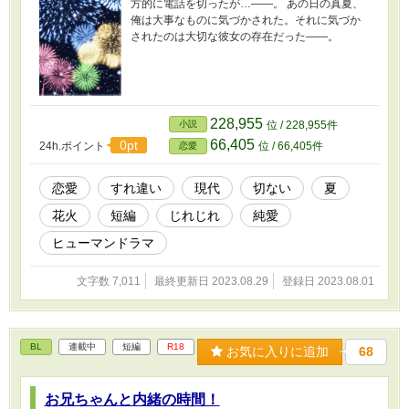
方的に電話を切ったが…――。 あの日の真夏、
俺は大事なものに気づかされた。それに気づか
されたのは大切な彼女の存在だった――。
228,955
小説
位 / 228,955件
66,405
0pt
24h.ポイント
位 / 66,405件
恋愛
恋愛
すれ違い
現代
切ない
夏
花火
短編
じれじれ
純愛
ヒューマンドラマ
文字数 7,011
最終更新日 2023.08.29
登録日 2023.08.01
BL
連載中
短編
R18
お気に入りに追加
68
お兄ちゃんと内緒の時間！