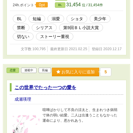
31,454
0pt
24h.ポイント
位 / 31,454件
BL
BL
短編
溺愛
ショタ
美少年
禁断
シリアス
第9回ＢＬ小説大賞
切ない
ストーリー重視
文字数 100,795
最終更新日 2021.02.25
登録日 2020.12.17
恋愛
連載中
長編
お気に入りに追加
5
この世界でたった一つの愛を
成瀬瑛理
喧嘩ばかりして不良の涼太と、生まれつき病弱
で体の弱い結愛。二人は出逢うこともなかった
運命により、惹かれあう。