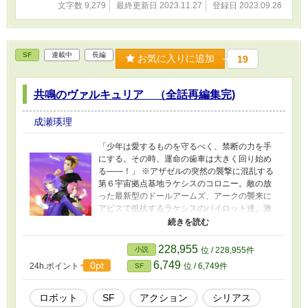
文字数 9,279
最終更新日 2023.11.27
登録日 2023.09.26
SF
連載中
長編
お気に入りに追加
19
共鳴のヴァルキュリア （全話再編集完)
成瀬瑛理
「少年は愛するものを守るべく、禁断の力を手
にする。その時、運命の歯車は大きく回り始め
る――！」 ※アザゼルの突然の襲撃に混乱する
第６宇宙拠点基地ラケシスのコロニー。敵の放
った最新型のドールアームズ、アークの襲来に
アビスで抵抗するラケシスのパイロット達。激
闘が繰り広げられる中、さらなる嵐が巻き起こ
る。 第1話〜第6話編集完了。→第7話編集中。
228,955
小説
位 / 228,955件
6,749
0pt
24h.ポイント
位 / 6,749件
SF
ロボット
SF
アクション
シリアス