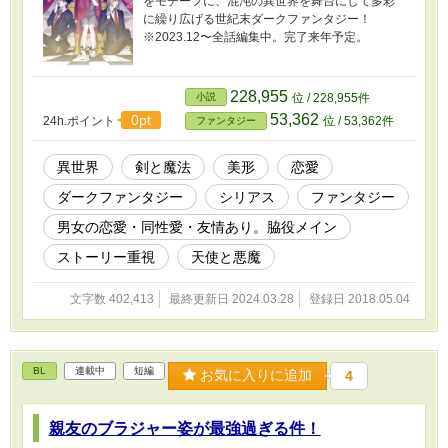
をモチーフに、混沌の異世界を舞台にして多彩
に繰り広げる世紀末ダークファンタジー！
※2023.12〜全話編集中。完了来年予定。
228,955
小説
位 / 228,955件
53,362
0pt
24h.ポイント
位 / 53,362件
ファンタジー
異世界
剣と魔法
美形
恋愛
ダークファンタジー
シリアス
ファンタジー
男女の恋愛・同性愛・友情あり。脇役メイン
ストーリー重視
天使と悪魔
文字数 402,413
最終更新日 2024.03.28
登録日 2018.05.04
BL
連載中
短編
お気に入りに追加
4
親友のブラジャー姿が最強過ぎる件！