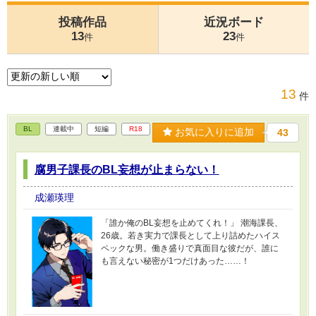
投稿作品
近況ボード
13
23
件
件
13
件
BL
連載中
短編
R18
お気に入りに追加
43
腐男子課長のBL妄想が止まらない！
成瀬瑛理
「誰か俺のBL妄想を止めてくれ！」 潮海課長、
26歳。若き実力で課長として上り詰めたハイス
ペックな男。働き盛りで真面目な彼だが、誰に
も言えない秘密が1つだけあった……！