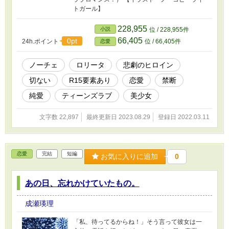
トガール】
228,955
小説
位 / 228,955件
66,405
0pt
24h.ポイント
位 / 66,405件
恋愛
ノーチェ
ロリータ
悲劇のヒロイン
切ない
R15要素あり
恋愛
禁断
純愛
ティーンズラブ
美少女
文字数 22,897
最終更新日 2023.08.29
登録日 2022.03.11
恋愛
完結
短編
お気に入りに追加
0
あの日、忘れかけていたもの。
成瀬瑛理
「私、待ってるからね！」そう言って彼女は一