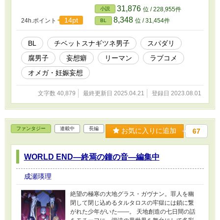
31,876
小説
位 / 228,955件
8,348
14pt
24h.ポイント
位 / 31,454件
BL
BL
チベットスナギツネ男子
スパダリ
腐男子
妄想癖
リーマン
ラブコメ
オメガ・妊娠妄想
文字数 40,879
最終更新日 2025.04.21
登録日 2023.08.01
ファンタジー
連載中
長編
お気に入りに追加
67
WORLD END―終焉の鐘の音―編集中
成瀬瑛理
絶望の極寒の大地グラス・ガヴナン。罪人を幽
閉して閉じ込めるタルタロスの牢獄には鎖に繋
がれた少年がいた――。 天地創造の七日間の話