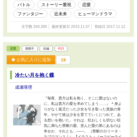
バトル
ストーリー重視
恋愛
ファンタジー
近未来
ヒューマンドラマ
文字数 204,385
最終更新日 2023.11.07
登録日 2017.11.12
恋愛
連載中
短編
R15
お気に入りに追加
19
冷たい月を抱く蝶
成瀬瑛理
『毎夜、貴方は私を抱く。そこに愛はないの
に、私は貴方の愛を求めてしまう……』 ＊身よ
りがなく孤児だった少女を引き取った貴族の青
年。やがて彼は少女を育てていくにつれて、あ
る想いを抱いた。それは、狂おしくも切ない狂
気に満ちた禁断の愛。歪んだ愛の果にあるのは
幸せか、それとも…――。 （禁断のロリータ・
ラブロマンス！） 【イラスト・ノーコピーライ