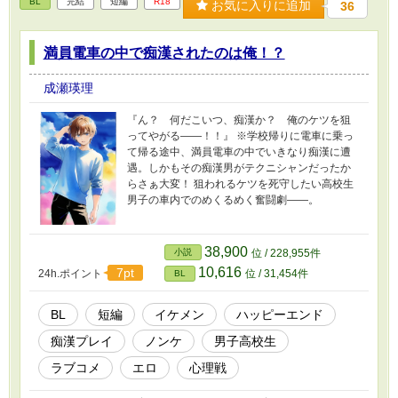
BL
完結
短編
R18
お気に入りに追加
36
満員電車の中で痴漢されたのは俺！？
成瀬瑛理
『ん？ 何だこいつ、痴漢か？ 俺のケツを狙
ってやがる――！！』 ※学校帰りに電車に乗っ
て帰る途中、満員電車の中でいきなり痴漢に遭
遇。しかもその痴漢男がテクニシャンだったか
らさぁ大変！ 狙われるケツを死守したい高校生
男子の車内でのめくるめく奮闘劇――。
38,900
小説
位 / 228,955件
10,616
7pt
24h.ポイント
位 / 31,454件
BL
BL
短編
イケメン
ハッピーエンド
痴漢プレイ
ノンケ
男子高校生
ラブコメ
エロ
心理戦