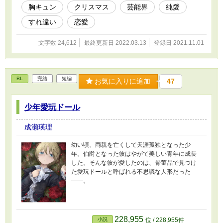
胸キュン
クリスマス
芸能界
純愛
すれ違い
恋愛
文字数 24,612
最終更新日 2022.03.13
登録日 2021.11.01
BL
完結
短編
お気に入りに追加
47
少年愛玩ドール
成瀬瑛理
幼い頃、両親を亡くして天涯孤独となった少
年。伯爵となった彼はやがて美しい青年に成長
した。そんな彼が愛したのは、骨菫品で見つけ
た愛玩ドールと呼ばれる不思議な人形だった
――。
228,955
小説
位 / 228,955件