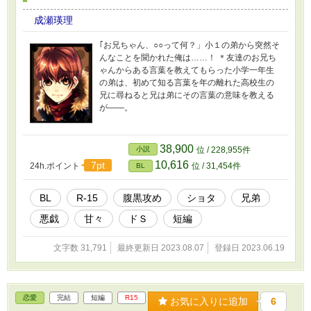
成瀬瑛理
｢お兄ちゃん、○○って何？」小１の弟から突然そ
んなことを聞かれた俺は……！ ＊友達のお兄ち
ゃんからある言葉を教えてもらった小学一年生
の弟は、初めて知る言葉を年の離れた高校生の
兄に尋ねると兄は弟にその言葉の意味を教える
が――。
38,900
小説
位 / 228,955件
10,616
7pt
24h.ポイント
位 / 31,454件
BL
BL
R-15
腹黒攻め
ショタ
兄弟
悪戯
甘々
ドＳ
短編
文字数 31,791
最終更新日 2023.08.07
登録日 2023.06.19
恋愛
完結
短編
R15
お気に入りに追加
6