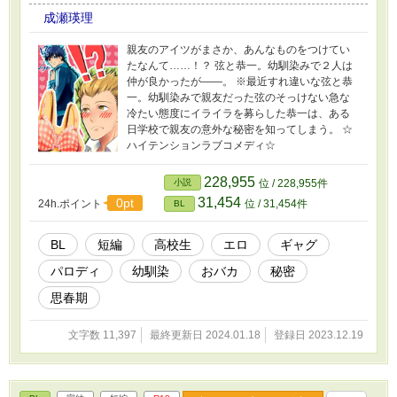
成瀬瑛理
親友のアイツがまさか、あんなものをつけてい
たなんて……！？ 弦と恭一。幼馴染みで２人は
仲が良かったが――。 ※最近すれ違いな弦と恭
一。幼馴染みで親友だった弦のそっけない急な
冷たい態度にイライラを募らした恭一は、ある
日学校で親友の意外な秘密を知ってしまう。 ☆
ハイテンションラブコメディ☆
228,955
小説
位 / 228,955件
31,454
0pt
24h.ポイント
位 / 31,454件
BL
BL
短編
高校生
エロ
ギャグ
パロディ
幼馴染
おバカ
秘密
思春期
文字数 11,397
最終更新日 2024.01.18
登録日 2023.12.19