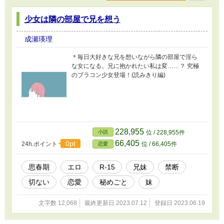
少女は隣の部屋で兄を想う
成瀬瑛理
＊毎日大好きな兄を想いながら隣の部屋で淫ら
な女になる。兄に抱かれたい私は変……？ 究極
のブラコン少女登場！(読みきり編)
228,955
小説
位 / 228,955件
66,405
0pt
24h.ポイント
位 / 66,405件
恋愛
思春期
エロ
R-15
兄妹
禁断
切ない
恋愛
秘めごと
妹
文字数 12,068
最終更新日 2023.07.12
登録日 2023.06.19