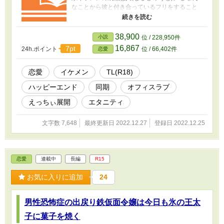
なことから彼と付き合っているフリをすること
になった七海 栞(ななみ しおり)27歳。あくまで
も恋人のフリ……のはずなのに私を見つめる彼
の瞳がなんだか熱っぽいのは一体どうして？！
38,900
小説
位 / 228,950件
気がつけばなんだか雰囲気がやけにえっちぃの
16,867
7pt
24h.ポイント
位 / 66,402件
恋愛
ですが？！？！
恋愛
イケメン
TL(R18)
ハッピーエンド
同期
オフィスラブ
えっちぃ展開
エタニティ
文字数 7,648
最終更新日 2022.12.27
登録日 2022.12.25
恋愛
連載中
長編
R15
お気に入りに追加
24
男性恐怖症の出戻り鉄仮面令嬢は今日も氷の王太
子に菓子を焼く