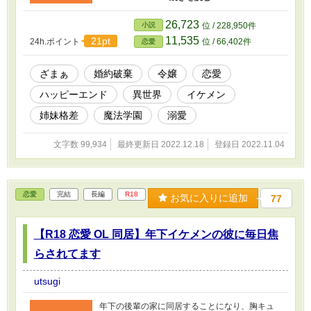
法学校に入学させられることに。そのうちなぜ
か王太子から溺愛されるようになったけれど王
26,723
小説
位 / 228,950件
太子にはなにやら秘密がありそうで……？！ ※
11,535
21pt
24h.ポイント
位 / 66,402件
恋愛
適宜内容を修正する場合があります
ざまぁ
婚約破棄
令嬢
恋愛
ハッピーエンド
異世界
イケメン
姉妹格差
魔法学園
溺愛
文字数 99,934
最終更新日 2022.12.18
登録日 2022.11.04
恋愛
完結
長編
R18
お気に入りに追加
77
【R18 恋愛 OL 同居】年下イケメンの彼に毎日焦
らされてます
utsugi
年下の後輩の家に同居することになり、胸キュ