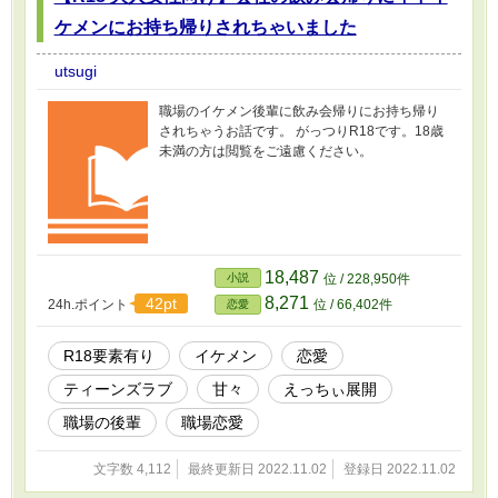
ケメンにお持ち帰りされちゃいました
utsugi
職場のイケメン後輩に飲み会帰りにお持ち帰り
されちゃうお話です。 がっつりR18です。18歳
未満の方は閲覧をご遠慮ください。
18,487
小説
位 / 228,950件
8,271
42pt
24h.ポイント
位 / 66,402件
恋愛
R18要素有り
イケメン
恋愛
ティーンズラブ
甘々
えっちぃ展開
職場の後輩
職場恋愛
文字数 4,112
最終更新日 2022.11.02
登録日 2022.11.02