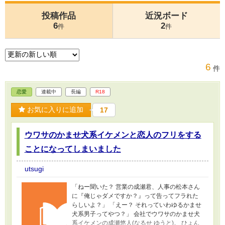
投稿作品
近況ボード
6
2
件
件
6
件
恋愛
連載中
長編
R18
お気に入りに追加
17
ウワサのかませ犬系イケメンと恋人のフリをする
ことになってしまいました
utsugi
「ねー聞いた？ 営業の成瀬君、人事の松本さん
に『俺じゃダメですか？』って告ってフラれた
らしいよ？」 「えー？ それっていわゆるかませ
犬系男子ってやつ？」 会社でウワサのかませ犬
系イケメンの成瀬悠人(なるせ ゆうと)。 ひょん