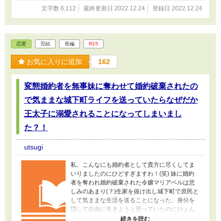
文字数 6,112
最終更新日 2022.12.24
登録日 2022.12.24
恋愛
完結
長編
R15
お気に入りに追加
162
変態婚約者を無事妹に奪わせて婚約破棄されたの
で気ままな城下町ライフを送っていたらなぜだか
王太子に溺愛されることになってしまいまし
た？！
utsugi
私、こんなにも婚約者として貴方に尽くしてま
いりましたのにひどすぎますわ！(笑) 妹に婚約
者を奪われ婚約破棄された令嬢マリアベルは悲
しみのあまり(？)生家を抜け出し城下町で庶民と
して気ままな生活を送ることになった。身分を
隠して自由に生きようと思っていたのにひょん
なことから光魔法の能力が開花し半強制的に魔