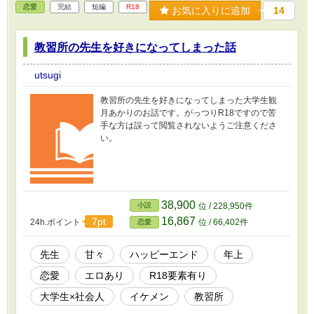
恋愛
完結
短編
R18
お気に入りに追加
14
教習所の先生を好きになってしまった話
utsugi
教習所の先生を好きになってしまった大学生観
月あかりのお話です。がっつりR18ですので苦
手な方は誤って閲覧されないようご注意くださ
い。
38,900
小説
位 / 228,950件
16,867
7pt
24h.ポイント
位 / 66,402件
恋愛
先生
甘々
ハッピーエンド
年上
恋愛
エロあり
R18要素有り
大学生×社会人
イケメン
教習所