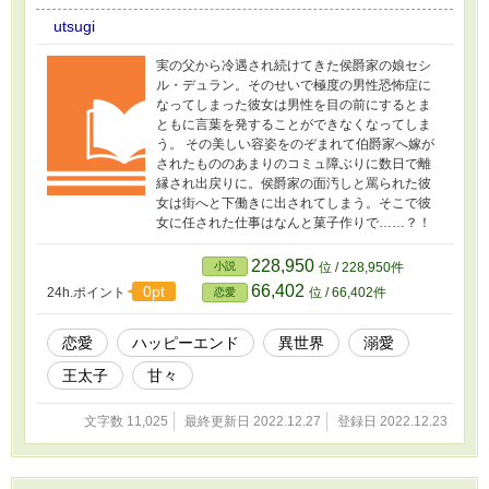
utsugi
実の父から冷遇され続けてきた侯爵家の娘セシ
ル・デュラン。そのせいで極度の男性恐怖症に
なってしまった彼女は男性を目の前にするとま
ともに言葉を発することができなくなってしま
う。 その美しい容姿をのぞまれて伯爵家へ嫁が
されたもののあまりのコミュ障ぶりに数日で離
縁され出戻りに。侯爵家の面汚しと罵られた彼
女は街へと下働きに出されてしまう。そこで彼
女に任された仕事はなんと菓子作りで……？！
228,950
小説
位 / 228,950件
66,402
0pt
24h.ポイント
位 / 66,402件
恋愛
恋愛
ハッピーエンド
異世界
溺愛
王太子
甘々
文字数 11,025
最終更新日 2022.12.27
登録日 2022.12.23