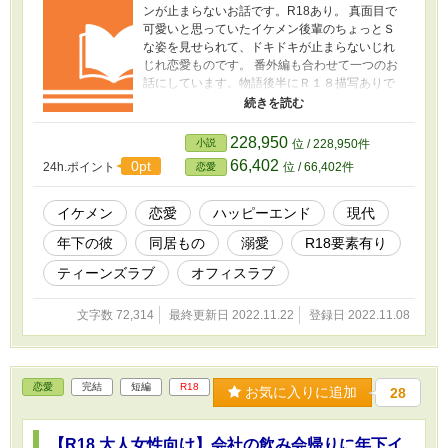
ンが止まらないお話です。R18あり。 真面目で
可愛いと思っていたイケメン後輩のちょっとＳ
な姿を見せられて、ドキドキが止まらないじれ
じれ恋愛ものです。 番外編も合わせて一つのお
話にしています。物語後半にＲ１８描写ありで
す。 R18作品となりますので18歳未満の方の閲
覧はご遠慮ください。
228,950
小説
位 / 228,950件
66,402
0pt
24h.ポイント
位 / 66,402件
恋愛
イケメン
恋愛
ハッピーエンド
現代
年下の彼
同居もの
溺愛
R18要素有り
ティーンズラブ
オフィスラブ
文字数 72,314
最終更新日 2022.11.22
登録日 2022.11.08
恋愛
完結
短編
R18
お気に入りに追加
28
【R18 大人女性向け】会社の飲み会帰りに年下イ