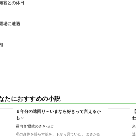
瀬君との休日
0
羅場に遭遇
0
相
0
なたにおすすめの小説
６年分の遠回り～いまなら好きって言えるか
も～
霧内杳/眼鏡のさきっぽ
来
私の身体を揺らす彼を、下から見ていた。 まさかあ
逃