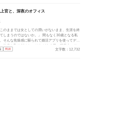
鬼上官と、深夜のオフィス
9
このままでは女としての潤いがないまま、生涯を終
しまうのではないか。」 間もなく30歳となる私
、そんな焦燥感に駆られて婚活アプリを使ってデー
の約束を取り付けた。 けれどある日の残業中、ア
文字数：12,732
編
R18
リを操作しているところを会社の同僚の「鬼上官」
と佐久間君に見られてしまい……？ 「婚活アプリ
相手を探すくらいだったら、俺を相手にすりゃいい
ゃないですか。」 鬼上官な同僚に翻弄される、
夜のオフィスでの出来事。 ※性的な事柄をモチー
としていますが その描写は薄いです。