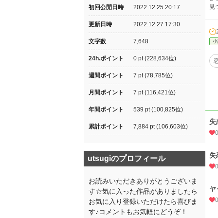
見
初回公開日時
2022.12.25 20:17
更新日時
2022.12.27 17:30
文字数
7,648
小
24h.ポイント
0 pt (228,634位)
週間ポイント
7 pt (78,785位)
月間ポイント
7 pt (116,421位)
年間ポイント
539 pt (100,825位)
失
累計ポイント
7,884 pt (106,603位)
失
utsugiのプロフィール
お読みいただきありがとうございま
ヤ
す☆気に入った作品がありましたら
お気に入り登録いただけたら喜びま
す♪コメントもお気軽にどうぞ！