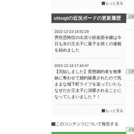
もっと見る
恋
utsugiの近況ボードの更新履歴
2022-12-23 18:52:29
男性恐怖症の出戻り鉄仮面令嬢は今
日も氷の王太子に菓子を焼くの連載
を始めました
2022-12-18 17:44:47
【完結しました】変態婚約者を無事
恋
妹に奪わせて婚約破棄されたので気
ままな城下町ライフを送っていたら
なぜだか王太子に溺愛されることに
なってしまいました？！
もっと見る
このコンテンツについて報告する
恋