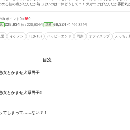
つめる彼の瞳がなんだか熱っぽいのは一体どうして？！ 気がつけばなんだか雰囲気
24h.ポイント
0pt
0
228,634
66,324
位 / 228,634件
位 / 66,324件
説
恋愛
恋愛
イケメン
TL(R18)
ハッピーエンド
同期
オフィスラブ
えっちぃ
目次
恋女とかませ犬系男子
0
恋女とかませ犬系男子2
0
ッてしまって……ない？！
0