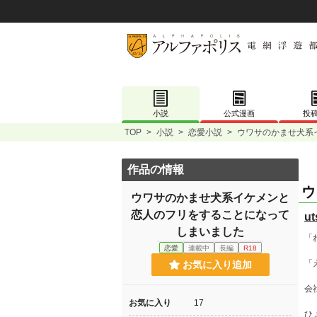
小説
公式漫画
投
TOP
>
小説
>
恋愛小説
>
ウワサのかませ犬系
作品の情報
ウ
ウワサのかませ犬系イケメンと
恋人のフリをすることになって
ut
しまいました
「
恋愛
連載中
長編
R18
「
お気に入り追加
会
お気に入り
17
ひ