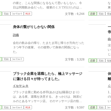
の彼と、こんな関係になるなんて思いもしない。 今
な
日は同期飲み会だった。 後輩のミスで行けたのは本
東
当に最後。 飲み足りないという私に彼は付き合って
ら
文字数：6,244
愛
完結
ｼｮｰﾄｼｮｰﾄ
R15
恋愛
完結
長
くれた。 彼とは入社当時、部署は違ったが同じ仕事
じて
に携わっていた。 きっとあの頃のわたしは、彼が好
彼の
きだったんだと思う。 けれど仕事で負けたくないな
負
身体の繋がりしかない関係
んて私のちっぽけなプライドのせいで、その一線は越
ていく私。
えられなかった。 でも、あれから変わった私な
な
詩織
ら……。 ****** 2021/05/29 公開 ****** 表紙 いも
縛りつ
由
会社の飲み会の帰り、たまたま同じ帰りが方向だった
こは妹pixivID:11163077
じ
没
３つ年下の後輩。 その後勢いで身体の関係になっ
に
い
た。
に
じ
スラブ。 ※
っ
文字数：3,328
愛
完結
ｼｮｰﾄｼｮｰﾄ
恋愛
完結
短
人
運命
実
な
ブラック企業を退職したら、極上マッサージ
に蕩ける日々が待ってました。
イセヤ レキ
ぐ
ブラック企業に勤める赤羽(あかばね)陽葵(ひまり)
1
は、ある夜、退職を決意する。 きっかけは、雑居ビ
の
ルのとあるマッサージ店。 そのマッサージ店の恰幅
い
が良く朗らかな女性オーナーに新たな職場を紹介され
知
文字数：9,597
愛
完結
ｼｮｰﾄｼｮｰﾄ
R18
恋愛
完結
ｼｮｰ
るが、そこには無口で無表情な男の店長がいて……？