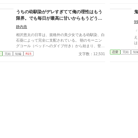
※ストーリー構成上、導入部だけシリアスです。 ※
他サイトにも掲載しています。
うちの幼馴染がデレすぎてて俺の理性はもう
限界。でも毎日が最高に甘いからもうどうで
9
もいいや
静内燕
「
相沢悠太の日常は、規格外の美少女である幼馴染、白
えて
石葵によって完全に支配されている。 朝のモーニン
は
グコール（ベッドへのダイブ付き）から始まり、登校
ト
中の腕組み、そして「あーん」が義務付けられた手作
恋愛
完結
短
プ
文字数：12,531
愛
完結
短編
R15
り弁当。誰もが羨むラブラブっぷりだが、悠太はこれ
こ
を「家族愛」だと頑なに誤解（無視）している。
で
「ゆーたは私の運命の相手なんだもん！」と、葵のデ
話じ
レデレは今日も過剰の一途。周囲の冷やかしや、葵を
深
狙う男子生徒のプレッシャーが高まる中、悠太の**
フ
「幼馴染フィルター」**はついに限界を迎える。 この
溺愛っぷり、いつまで「家族」で通せるのか？ 甘す
ぎる日常が、悠太の鈍感な理性を溶かし尽くす――最
初からクライマックスの、超高濃度イチャイチャ・ラ
ブコメ、開幕！