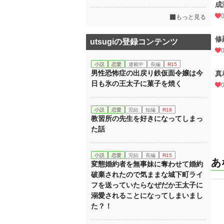
成
もっと見る
修
utsugiの登録コンテンツ
小説
恋愛
連載中
長編
R15
男性恐怖症の出戻り鉄仮面令嬢は今
真
日も氷の王太子に菓子を焼く
小説
恋愛
完結
短編
R18
教習所の先生を好きになってしまっ
た話
小説
恋愛
完結
長編
R15
あ
変態婚約者を無事妹に奪わせて婚約
破棄されたので気ままな城下町ライ
フを送っていたらなぜだか王太子に
溺愛されることになってしまいまし
た？！