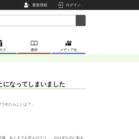
新規登録
ログイン
ネス
書籍
メディア化
とになってしまいました
フラれたらしいよ？」
27歳。あくまでも恋人のフリ……のはずなのに私を