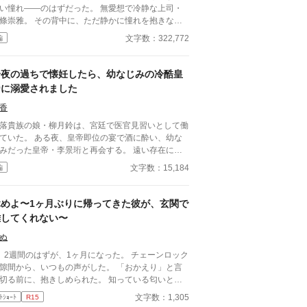
い憧れ――のはずだった。 無愛想で冷静な上司・
條崇雅。 その背中に、ただ静かに憧れを抱きなが
、 仕事の重圧と、自分の想いの行き場に限界を感
文字数：322,772
編
、私は退職を申し出た。 けれど―― そこから、
態度は変わり始めた。 苦手な仕事から外され、
担を減らされ、 静かに、けれど確実に囲い込まれ
一夜の過ちで懐妊したら、幼なじみの冷酷皇
 「辞めるのは認めない」 そんな言葉すら
帝に溺愛されました
いのに、 無言の圧力と、不器用な優しさが、私を
けていく。 これは愛？ それともただの執着？
香
れじれと、甘く、不器用に。 二人の距離は、静か
落貴族の娘・柳月鈴は、宮廷で医官見習いとして働
、でも確かに近づいていく――。 無愛想な上司
ていた。 ある夜、皇帝即位の宴で酒に酔い、幼な
、心ごと囲い込まれる、じれじれ溺愛・執着オフィ
みだった皇帝・李景珩と再会する。 遠い存在にな
この物語はフィクションです。 登場する
たはずの彼。 けれど、その夜をきっかけに月鈴の
文字数：15,184
編
物・団体・名称・出来事などはすべて架空であり、
は大きく動き出す。 冷酷と恐れられる皇帝が、
在のものとは一切関係ありません。
ぜか彼女だけには甘すぎて――。
休めよ〜1ヶ月ぶりに帰ってきた彼が、玄関で
離してくれない〜
ぬ
、2週間のはずが、1ヶ月になった。 チェーンロック
隙間から、いつもの声がした。 「おかえり」と言
切る前に、抱きしめられた。 知っている匂いと、
らない匂いが混じっていた。
文字数：1,305
ﾄｼｮｰﾄ
R15