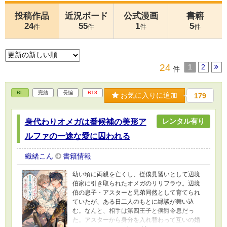
投稿作品
近況ボード
公式漫画
書籍
24
55
1
5
件
件
件
件
24
1
2
件
BL
完結
長編
R18
お気に入りに追加
179
レンタル有り
身代わりオメガは番候補の美形ア
ルファの一途な愛に囚われる
織緒こん
書籍情報
幼い頃に両親を亡くし、従僕見習いとして辺境
伯家に引き取られたオメガのリリフラウ。辺境
伯の息子・アスターと兄弟同然として育てられ
ていたが、ある日二人のもとに縁談が舞い込
む。なんと、相手は第四王子と侯爵令息だっ
た。アスターから身分を入れ替わって互いの婚