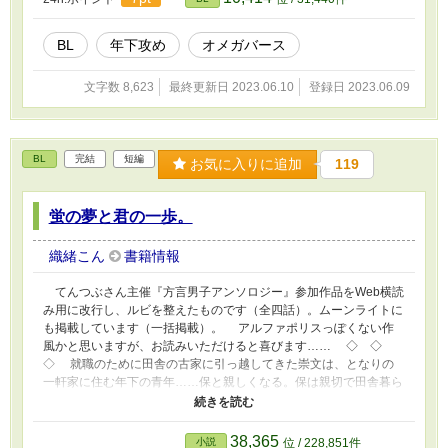
BL
年下攻め
オメガバース
文字数 8,623
最終更新日 2023.06.10
登録日 2023.06.09
BL
完結
短編
お気に入りに追加
119
蛍の夢と君の一歩。
織緒こん
書籍情報
てんつぶさん主催『方言男子アンソロジー』参加作品をWeb横読
み用に改行し、ルビを整えたものです（全四話）。ムーンライトに
も掲載しています（一括掲載）。 アルファポリスっぽくない作
風かと思いますが、お読みいただけると喜びます…… ◇ ◇
◇ 就職のために田舎の古家に引っ越してきた崇文は、となりの
一軒家に住む年下の青年……保と親しくなる。保は親切で田舎暮ら
しに困る崇文の世話をあれこれと焼き、すっかりふたりは気を許し
た仲になった。互いに家を行き来して食事を共にするほどに……。
しかし崇文は、二十歳そこそこの青年が家族と離れて暮らすのを訝
38,365
小説
位 / 228,851件