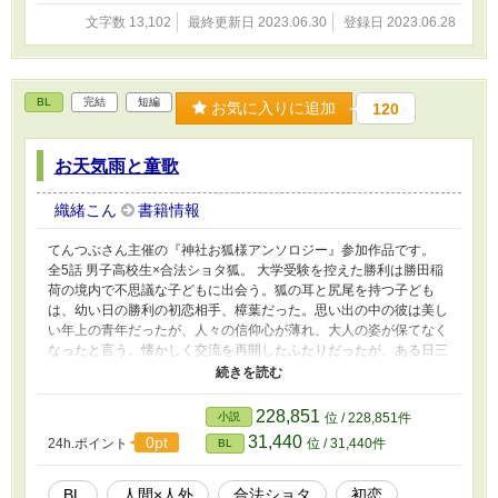
文字数 13,102
最終更新日 2023.06.30
登録日 2023.06.28
BL
完結
短編
お気に入りに追加
120
お天気雨と童歌
織緒こん
書籍情報
てんつぶさん主催の『神社お狐様アンソロジー』参加作品です。
全5話 男子高校生×合法ショタ狐。 大学受験を控えた勝利は勝田稲
荷の境内で不思議な子どもに出会う。狐の耳と尻尾を持つ子ども
は、幼い日の勝利の初恋相手、樟葉だった。思い出の中の彼は美し
い年上の青年だったが、人々の信仰心が薄れ、大人の姿が保てなく
なったと言う。懐かしく交流を再開したふたりだったが、ある日三
軒先の鷺沼稲荷の狐がやって来た。彼は力を失った樟葉が、近く消
滅する運命だと言い放ったのだった。
228,851
小説
位 / 228,851件
31,440
0pt
24h.ポイント
位 / 31,440件
BL
BL
人間×人外
合法ショタ
初恋