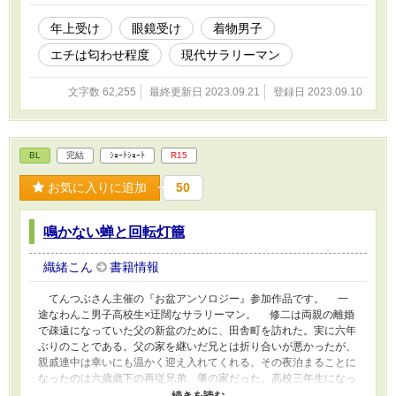
年上受け
眼鏡受け
着物男子
エチは匂わせ程度
現代サラリーマン
文字数 62,255
最終更新日 2023.09.21
登録日 2023.09.10
BL
完結
ｼｮｰﾄｼｮｰﾄ
R15
お気に入りに追加
50
鳴かない蝉と回転灯籠
織緒こん
書籍情報
てんつぶさん主催の『お盆アンソロジー』参加作品です。 一
途なわんこ男子高校生×迂闊なサラリーマン。 修二は両親の離婚
で疎遠になっていた父の新盆のために、田舎町を訪れた。実に六年
ぶりのことである。父の家を継いだ兄とは折り合いが悪かったが、
親戚連中は幸いにも温かく迎え入れてくれる。その夜泊まることに
なったのは六歳歳下の再従兄弟、肇の家だった。高校三年生になっ
ていた肇は小学六年生当時、修二にプロポーズをしていた。小さか