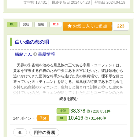
文字数 13,431
最終更新日 2024.04.23
登録日 2024.04.19
BL
完結
短編
R18
お気に入りに追加
223
白い焔の恋の唄
織緒こん
書籍情報
天界の朱雀領を治める鳳凰族の王である宇鳳（ユーフォン）は、
黄帝を守護する任務のため中央にある天宮に赴いた。彼は領地から
追いかけてきた面倒な相手から逃げた先の練兵場で、理不尽な目に
遭っていた天（ティエン）を助ける。鳳凰族の特徴である赤毛金毛
を持たぬ白髪のティエンは、色無しと蔑まれて訓練と称した虐めを
受けていたのだ。ティエンが助けてくれた礼にとユーフォンのため
に歌った歌声は、天上の調べであった。ユーフォンは偶然出会った
ティエンに惹かれ、凰の字を名に与えることを決める。凰──それ
は朱雀王妃に与えられるものだった。 てんつぶさん主催、『四
38,378
小説
位 / 228,851件
神アンソロジー』参加作品です。二万文字一話だったのを分割しま
10,416
7pt
24h.ポイント
位 / 31,440件
BL
した。全四話＋新たにおまけページとして本文で飛ばしたえちえち
シーンを加筆いたします。
BL
四神の眷属