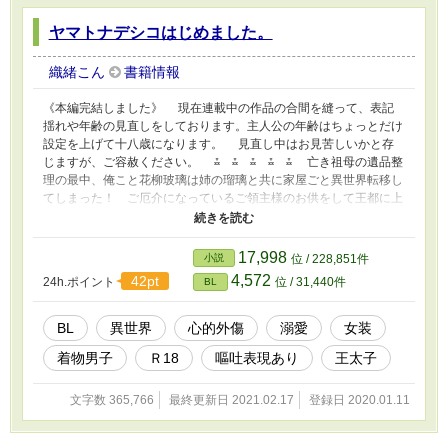
ヤマトナデシコはじめました。
織緒こん
書籍情報
《本編完結しました》 現在連載中の作品の合間を縫って、表記
揺れや年齢の見直しをしております。主人公の年齢はちょっとだけ
設定を上げて十八歳になります。 見直し中はお見苦しいかと存
じますが、ご容赦ください。 ⁂ ⁂ ⁂ ⁂ ⁂ 亡き祖母の遺品整
理の最中、俺こと花柳玻璃は姉の瑠璃と共に家屋ごと異世界転移し
てしまった！ ご厄介になっているご領主様のお供をして王都に上
り、運命の王子様に出会う。⋯⋯いや待て、俺はチマッとしてるが
男だ。るぅ姉に振袖を着付けられてても男だ。大事なことなので二
回言う！ え、男でもオッケー？ 女の子普通にいるのに？ 「悪
17,998
小説
位 / 228,851件
代官と町娘ごっこができるわね」って、るぅ姉、アホなこと言わな
4,572
42pt
24h.ポイント
位 / 31,440件
BL
いで！ ⁂ ⁂ ⁂ ⁂ ⁂ R18表現に✳︎マークを追加します。主人
公が言語習得中のため、脳内（俺）と口調（僕）に齟齬がありま
す。
BL
異世界
心的外傷
溺愛
女装
着物男子
Ｒ18
嘔吐表現あり
王太子
文字数 365,766
最終更新日 2021.02.17
登録日 2020.01.11