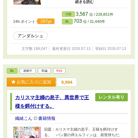
約者候補を見極めようと言われ、しぶしぶ引き
受けたリリフラウ。だが、婚約者候補の一人、
リドリーを見た瞬間、リリフラウはヒートを迎
3,567
小説
位 / 228,851件
えてしまう。第四王子らしき彼は、リリフラウ
703
397pt
24h.ポイント
位 / 31,440件
BL
の運命の番だった！ さらに、リリフラウの婚
約者候補のはずの、侯爵令息ウィンダムがアス
ターの運命の番だと判明。身分を偽ったままと
アンダルシュ
いう罪悪感を抱えながらも、リリフラウは本能
からリドリーに惹かれていき……!? 嘘から始ま
文字数 188,047
最終更新日 2026.07.13
登録日 2026.07.13
る、切なく甘いラブロマンス！
BL
連載中
長編
R18
お気に入りに追加
9,994
レンタル有り
カリスマ主婦の息子、異世界で王
様を餌付けする。
織緒こん
書籍情報
旧題：カリスマ主婦の息子、王様を餌付けす
る。 パン屋の倅エルフィンは、前世持ちだ。