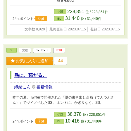
った再従兄弟は大人の男になって、再び修二に愛を囁くのだった。
228,851
小説
位 / 228,851件
31,440
0pt
24h.ポイント
位 / 31,440件
BL
文字数 8,929
最終更新日 2023.07.15
登録日 2023.07.15
BL
完結
ｼｮｰﾄｼｮｰﾄ
R18
お気に入りに追加
44
熱に、茹だる。
織緒こん
書籍情報
昨年の夏、Twitterで開催された『夏の書き出し企画（てんつぶさ
ん）』でツイノベしたSS。 ホントに、かぎりなく、SS。
38,378
小説
位 / 228,851件
10,416
7pt
24h.ポイント
位 / 31,440件
BL