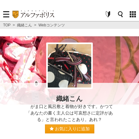
TOP
>
織緒こん
>
Webコンテンツ
織緒こん
がま口と風呂敷と着物が好きです。かつて
「あなたの書く主人公は可哀想さに定評があ
る」と言われたことあり。あれ？
お気に入りに追加