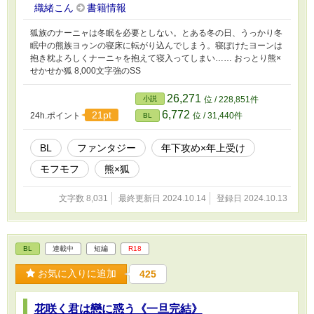
織緒こん
書籍情報
狐族のナーニャは冬眠を必要としない。とある冬の日、うっかり冬
眠中の熊族ヨゥンの寝床に転がり込んでしまう。寝ぼけたヨーンは
抱き枕よろしくナーニャを抱えて寝入ってしまい…… おっとり熊×
せかせか狐 8,000文字強のSS
26,271
小説
位 / 228,851件
6,772
21pt
24h.ポイント
位 / 31,440件
BL
BL
ファンタジー
年下攻め×年上受け
モフモフ
熊×狐
文字数 8,031
最終更新日 2024.10.14
登録日 2024.10.13
BL
連載中
短編
R18
お気に入りに追加
425
花咲く君は戀に惑う《一旦完結》