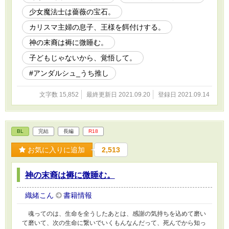
（ヤンデレ予備軍）王様×パン屋の倅。異世界転生して子育てと飯
少女魔法士は薔薇の宝石。
テロする鈍感男子高校生と苦労性でちょっと不憫な王様。 『神の
末裔は褥に微睡む。』 堅物将軍×薄幸美少年（中身おっさん）。
カリスマ主婦の息子、王様を餌付けする。
奥さん溺愛のエゾヒグマ系美男子と特技は墓穴掘りな迂闊な転生お
神の末裔は褥に微睡む。
っさん。 『子どもじゃないから、覚悟して。』 子爵の息子×肉屋
の倅。『パン屋の倅』スピンオフ。一途（諦めが悪い？）青年と絆
子どもじゃないから、覚悟して。
されて流される童顔歳上の歳の差カップル。
#アンダルシュ_うち推し
文字数 15,852
最終更新日 2021.09.20
登録日 2021.09.14
BL
完結
長編
R18
お気に入りに追加
2,513
神の末裔は褥に微睡む。
織緒こん
書籍情報
魂ってのは、生命を全うしたあとは、感謝の気持ちを込めて磨い
て磨いて、次の生命に繋いでいくもんなんだって、死んでから知っ