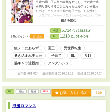
五歳の甥っ子以外の家族を亡くし、十六歳で店
を切り盛りすることになったエルフィンを救っ
たのは、カリスマ主婦の息子であった記憶だ。
人気ブロガーから人気Uちゅーばーにジョブチ
ェンジした、ライフスタイルコーディネーター
の母のアシスタントをした日々が、なんとかパ
ン屋を持ち堪えさせている。 そんな時、パン
5,714
小説
位 / 228,851件
屋に押し入ってきた高貴な男に、突然甥っ子と
1,218
248pt
24h.ポイント
位 / 31,440件
BL
共に王宮に連行される。並居る偉い人の前で、
甥っ子が前王の落とし胤であると告げられて、
忙しいながらも穏やかな生活は崩れ去ってしま
飯テロにあらず
国王
異世界転生
った。 甥っ子の異母兄である王様は、なぜか
巻き込まれ主人公
子育て
BL
Ｒ18
エルフィンを気に入って、やたらと手料理をね
だってくるのだが⋯⋯。 一見爽やか腹黒王様×
脇キャラ近親婚
アンダルシュ
オカンな少年 R 18を含む場合、✳︎マークを添
付します。
文字数 491,024
最終更新日 2026.02.12
登録日 2020.07.24
BL
完結
短編
R18
お気に入りに追加
139
浪漫ロマンス