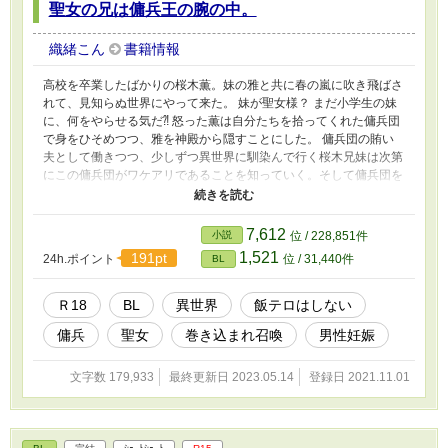
聖女の兄は傭兵王の腕の中。
織緒こん
書籍情報
高校を卒業したばかりの桜木薫。妹の雅と共に春の嵐に吹き飛ばさ
れて、見知らぬ世界にやって来た。 妹が聖女様？ まだ小学生の妹
に、何をやらせる気だ⁈ 怒った薫は自分たちを拾ってくれた傭兵団
で身をひそめつつ、雅を神殿から隠すことにした。 傭兵団の賄い
夫として働きつつ、少しずつ異世界に馴染んで行く桜木兄妹は次第
にこの傭兵団がワケアリであることを知っていく。そして傭兵団を
率いる副団長の為人も⋯⋯。 豪快な傭兵 × オカン少年 ⁂ ⁂
⁂ ⁂ ⁂ この作品はR18要素を含みます。『えっちはえっちに書こ
う』がモットーです。該当部分には『✳︎』を付けますので十八歳未
7,612
小説
位 / 228,851件
満のお嬢様、えちえちが苦手な方は『✳︎』を目安にご自衛くださ
1,521
191pt
24h.ポイント
位 / 31,440件
BL
い。
Ｒ18
BL
異世界
飯テロはしない
傭兵
聖女
巻き込まれ召喚
男性妊娠
文字数 179,933
最終更新日 2023.05.14
登録日 2021.11.01