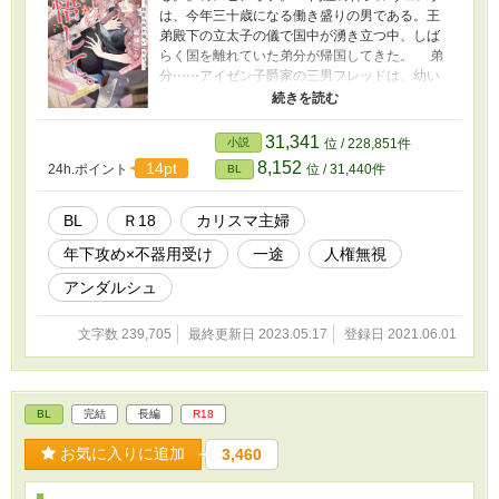
は、今年三十歳になる働き盛りの男である。王
弟殿下の立太子の儀で国中が湧き立つ中、しば
らく国を離れていた弟分が帰国してきた。 弟
分⋯⋯アイゼン子爵家の三男フレッドは、幼い
日に迷子になっていたところを保護されて以
来、折に触れてシルヴィーにアピールしていた
ものの、十二歳の歳の差もあって、まったく相
31,341
小説
位 / 228,851件
手にされていない。 「もう僕は子どもじゃな
8,152
14pt
24h.ポイント
位 / 31,440件
BL
い」 一途なフレディは、シルヴィーに宣戦布
告をするのだった。 物憂げで優美な青年 ×
童顔細マッチョ ⁂ ⁂ ⁂ ⁂ ⁂ 前作を未読
BL
Ｒ18
カリスマ主婦
の方でも楽しんでいただけると思いますが、ふ
年下攻め×不器用受け
一途
人権無視
たりの出会いは『カリスマ主婦の息子、王様を
餌付けする。』にて詳しく書かれています。ご
アンダルシュ
好評いただき、調子に乗ってスピンオフを始動
いたします！ とか書いていましたが、前作の
文字数 239,705
最終更新日 2023.05.17
登録日 2021.06.01
ストーリーが強く絡んでまいりました。ちょっ
と長いですがお読みいただくとよりわかりやす
くなると思われます。 attention‼︎ 『えっちは
えっちに書こう』をスローガンにしています。
BL
完結
長編
R18
該当シーンはなるべく話数を跨がないよう調整
してお届けします。十八歳未満のお嬢様、えち
お気に入りに追加
3,460
えちが苦手な方は『✳︎マーク』を目安にご自衛く
ださい。