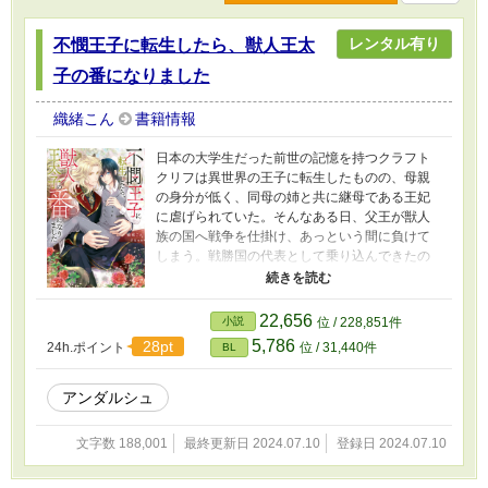
レンタル有り
不憫王子に転生したら、獣人王太
子の番になりました
織緒こん
書籍情報
日本の大学生だった前世の記憶を持つクラフト
クリフは異世界の王子に転生したものの、母親
の身分が低く、同母の姉と共に継母である王妃
に虐げられていた。そんなある日、父王が獣人
族の国へ戦争を仕掛け、あっという間に負けて
しまう。戦勝国の代表として乗り込んできたの
は、なんと獅子獣人の王太子のリカルデロ！
彼は臣下にクラフトクリフを戦利品として側妃
にしたらどうかとすすめられるが、王子があま
22,656
小説
位 / 228,851件
りに痩せて見すぼらしいせいか、きっぱり「い
5,786
28pt
24h.ポイント
位 / 31,440件
BL
らない」と断る。それでもクラフトクリフの処
遇を決めかねた臣下たちは、彼をリカルデロの
後宮に入れた。そこで、しばらく世話をされた
アンダルシュ
クラフトクリフはやがて健康を取り戻し、再
び、リカルデロと会う。すると、何故か、リカ
文字数 188,001
最終更新日 2024.07.10
登録日 2024.07.10
ルデロは突然、クラフトクリフを溺愛し始め
た。リカルデロの態度に心当たりのないクラフ