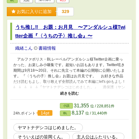
BL
完結
ｼｮｰﾄｼｮｰﾄ
R15
お気に入りに追加
329
うち推し‼︎ お題：お月見 〜アンダルシュ様Twi
tter企画『〈うちの子〉推し会』〜
織緒こん
書籍情報
アルファポリス・BLレーベル/アンダルシュ様Twitter企画に乗っ
かった、お楽しみ小噺集です。超短いお話もあります。Twitter呟き
期間は9月18〜20日、それに先立って本編の公開順に公開いたしま
す。 『〈うちの子〉推し会』お題はお月見です。 お好きな作品
だけ読むもよし、取り敢えず全部読んでみて本編にlet's goもよし！
⁂ ⁂ ⁂ ⁂ ⁂ 『ヤマトナデシコはじめました。』 過保護（ヤン
デレ予備軍）王太子×アホの子着物男子。異世界転移した男子高校
生の玻璃と魔法剣士の王太子様です。 『そういえばの笹岡く
ん。』 ビジネスチャラ男会計×平凡地味の皮を被った傾国。本編
31,355
小説
位 / 228,851件
の舞台はなんちゃって王道学園。 『主人公はふたりいる。』 男
8,137
14pt
24h.ポイント
位 / 31,440件
BL
前風紀委員長×モブその三。乙女ゲームの中に転生した男子高校生
と攻略対象。本編は恋愛ジャンルでサブカプです。 『少女魔法士
は薔薇の宝石。』 騎士団副団長×騎士団の算盤係兼魔法剣士の
ヤマトナデシコはじめました。
卵。ファンタジージャンル、主人公の兄と同級生で本編ではカップ
そういえばの笹岡くん。
主人公はふたりいる。
ル未満。 『カリスマ主婦の息子、王様を餌付けする。』 溺愛