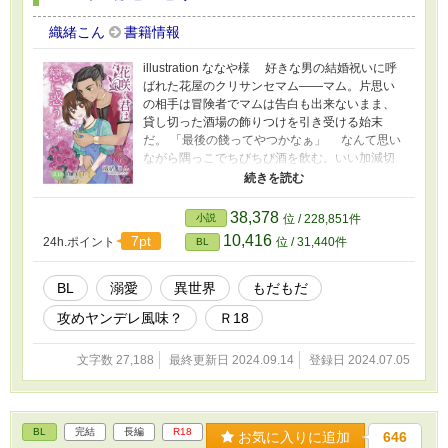
織緒こん
書籍情報
illustration ななや様 好きな男の結婚祝いに呼
ばれた花屋のクリサンセマム――マム。片思い
の相手は冒険者でマムは告白も出来ないまま、
貸し切った酒場の飾りつけを引き受ける始末
だ。 「最後の餞ってやつかなぁ」 なんて思い
ながら隅っこでちびちび酒を飲む。いい加減切
なくなってそろそろ抜けようと上着を着込んで
いると、男の冒険者仲間のウィステリアに声を
かけられた。 「花屋のお兄さん、帰るならどっ
38,378
小説
位 / 228,851件
かで飲み直さない？」 美形魔法剣士×無自覚美人
10,416
7pt
24h.ポイント
位 / 31,440件
BL
花屋 ツイノベで「受け」「攻め」表記で流し
たプロットみたいなものに、肉付けしました。
サクッと終わります。 続編を同人誌化いたし
BL
溺愛
異世界
もだもだ
ますが、こちらは冒頭のみなのでお試し版とし
攻めヤンデレ風味？
Ｒ18
て残します。
文字数 27,188
最終更新日 2024.09.14
登録日 2024.07.05
BL
完結
長編
R18
お気に入りに追加
646