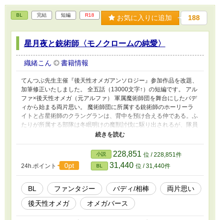
トクリフは情熱的な彼に戸惑うばかりで――!?
BL
完結
短編
R18
お気に入りに追加
188
星月夜と銃術師〈モノクロームの純愛〉
織緒こん
書籍情報
てんつぶ先生主催『後天性オメガアンソロジー』参加作品を改題、
加筆修正いたしました。 全五話（13000文字↑）の短編です。 アル
ファ×後天性オメガ（元アルファ） 軍属魔術師団を舞台にしたバデ
ィから始まる両片思い。 魔術師団に所属する銃術師のホーリーラ
イトと占星術師のクラングランは、背中を預け合える仲である。ふ
たりが所属する部隊は冬眠明けの魔獣討伐に駆り出されるが、隊員
の中に原因不明の体調不良者が現れる。クラングランにも体調の変
化が現れ──
228,851
小説
位 / 228,851件
31,440
0pt
24h.ポイント
位 / 31,440件
BL
BL
ファンタジー
バディ/相棒
両片思い
後天性オメガ
オメガバース