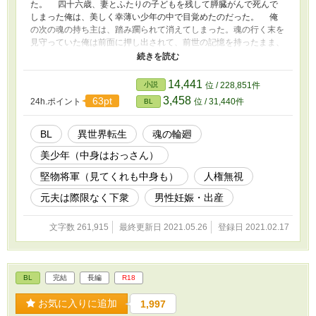
た。 四十六歳、妻とふたりの子どもを残して膵臓がんで死んで
しまった俺は、美しく幸薄い少年の中で目覚めたのだった。 俺
の次の魂の持ち主は、踏み躙られて消えてしまった。魂の行く末を
見守っていた俺は前面に押し出されて、前世の記憶を持ったまま、
神子返りの少年アリスレアとして生きることになった。 アリス
レアは不幸な少年だった。人が十人いたら、余程のひねくれ者でな
い限り、十人ともその意見に反対しないだろう。 堅物将軍×薄
14,441
小説
位 / 228,851件
幸美少年（中身はおっさん） ⁂ ⁂ ⁂ ⁂ ⁂ attention‼︎ 嫌なキ
3,458
63pt
24h.ポイント
位 / 31,440件
BL
ャラクターは織緒クオリティの下衆さです。女性や子どもが辛い目
に遭います。知的文化水準が低い世界の物語なので、基本的人権が
尊重されていません。 『えっちはえっちに書こう』がスローガ
BL
異世界転生
魂の輪廻
ンです。えちえちが苦手な方、十八歳未満のお嬢さま方は『✳︎マー
美少年（中身はおっさん）
ク』を見安にご自衛ください。
堅物将軍（見てくれも中身も）
人権無視
元夫は際限なく下衆
男性妊娠・出産
文字数 261,915
最終更新日 2021.05.26
登録日 2021.02.17
BL
完結
長編
R18
お気に入りに追加
1,997