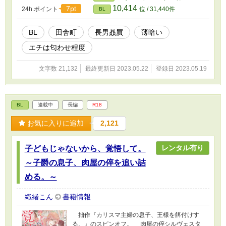
しむ。穏やかで優しい青年に垣間見える影は、崇文の心を揺らすの
10,414
7pt
24h.ポイント
位 / 31,440件
BL
だった。
BL
田舎町
長男贔屓
薄暗い
エチは匂わせ程度
文字数 21,132
最終更新日 2023.05.22
登録日 2023.05.19
BL
連載中
長編
R18
お気に入りに追加
2,121
レンタル有り
子どもじゃないから、覚悟して。
～子爵の息子、肉屋の倅を追い詰
める。～
織緒こん
書籍情報
拙作『カリスマ主婦の息子、王様を餌付けす
る。』のスピンオフ。 肉屋の倅シルヴェスタ