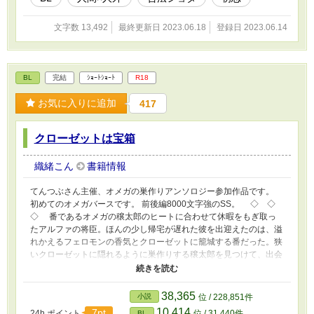
文字数 13,492
最終更新日 2023.06.18
登録日 2023.06.14
BL
完結
ｼｮｰﾄｼｮｰﾄ
R18
お気に入りに追加
417
クローゼットは宝箱
織緒こん
書籍情報
てんつぶさん主催、オメガの巣作りアンソロジー参加作品です。
初めてのオメガバースです。 前後編8000文字強のSS。 ◇ ◇
◇ 番であるオメガの穣太郎のヒートに合わせて休暇をもぎ取っ
たアルファの将臣。ほんの少し帰宅が遅れた彼を出迎えたのは、溢
れかえるフェロモンの香気とクローゼットに籠城する番だった。狭
いクローゼットに隠れるように巣作りする穣太郎を見つけて、出会
ってから想いを通じ合わせるまでの数年間を思い出す。 美しく
有能で、努力によってアルファと同等の能力を得た穣太郎。正気の
ときは決して甘えない彼が、ヒート期間中は将臣だけにぐずぐずに
38,365
小説
位 / 228,851件
溺れる……。 年下わんこアルファ×年上美人オメガ。
10,414
7pt
24h.ポイント
位 / 31,440件
BL