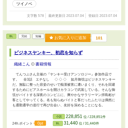
ツイノベ
文字数 578
最終更新日 2023.07.04
登録日 2023.07.04
BL
完結
短編
お気に入りに追加
101
ビジネスヤンキー、初恋を知らず
織緒こん
書籍情報
てんつぶさん主催の『ヤンキー受けアンソロジー』参加作品で
す。 全3話 エチなし ◇ ◇ ◇ 如月御弦はビジネスヤンキー
だ。無駄に整った容姿のせいで痴漢被害に遭いまくり、それを回避
するためにピアスホールを開けカラコンで武装している。そんな御
弦がバイトする深夜のコンビニに、爽やかなサラリーマン拝島彬が
客としてやってくる。名も知らぬバイトと客だったふたりは偶然に
も通勤通学の道行で再び出会い、友好を深めることになる。
228,851
小説
位 / 228,851件
31,440
0pt
24h.ポイント
位 / 31,440件
BL