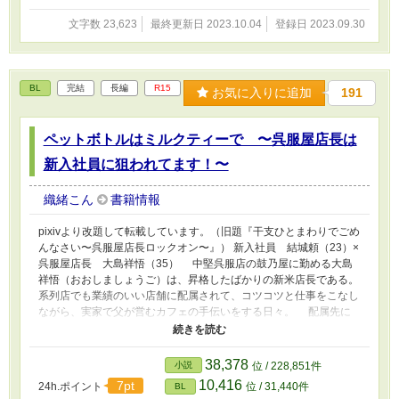
文字数 23,623
最終更新日 2023.10.04
登録日 2023.09.30
BL
完結
長編
R15
お気に入りに追加
191
ペットボトルはミルクティーで 〜呉服屋店長は
新入社員に狙われてます！〜
織緒こん
書籍情報
pixivより改題して転載しています。（旧題『干支ひとまわりでごめ
んなさい〜呉服屋店長ロックオン〜』） 新入社員 結城頼（23）×
呉服屋店長 大島祥悟（35） 中堅呉服店の鼓乃屋に勤める大島
祥悟（おおしましょうご）は、昇格したばかりの新米店長である。
系列店でも業績のいい店舗に配属されて、コツコツと仕事をこなし
ながら、実家で父が営むカフェの手伝いをする日々。 配属先に
はパワハラで他店から降格転勤してきた年上の部下、塩沢（55）と
彼のイビリにもめげない新入社員の結城頼（ゆうきより）がいた。
隙あらば一番の下っ端である結城に仕事を押し付け、年下店長を坊
38,378
小説
位 / 228,851件
や扱いする塩沢の横暴に、大島は疲れ果て──
10,416
7pt
24h.ポイント
位 / 31,440件
BL