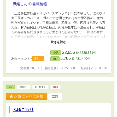
織緒こん
書籍情報
王道多世界転生オメガバースアンソロジーに寄稿した、ぼんやり
大正風オメガバース 世の中には男と女のほかに甲乙丙の三種の
性別が存在している。甲種は優等、乙種は中等、丙種は劣等とも言
われ、村の住民は大抵が乙種だ。丙種が数年に一度生まれ、甲種は
その存在を疑問視されるほど生まれた記録がない。 田舎の寒村
の戸籍ほど信用ならぬものはないが、寺の住職がそう言うので、村
人はそんなものかと納得している。 そんな閉鎖的な村に生まれ
た余四郎は、祭りの供物になるところを逃げ出した。余四郎を保護
したのは、帝都から来た本多という役人で── スマートなジェント
22,656
小説
位 / 228,851件
ルマン×田舎育ちのぼんやりちゃん
5,786
28pt
24h.ポイント
位 / 31,440件
BL
文字数 28,530
最終更新日 2025.07.01
登録日 2025.06.20
BL
連載中
ｼｮｰﾄｼｮｰﾄ
R18
お気に入りに追加
229
ふゆごもり