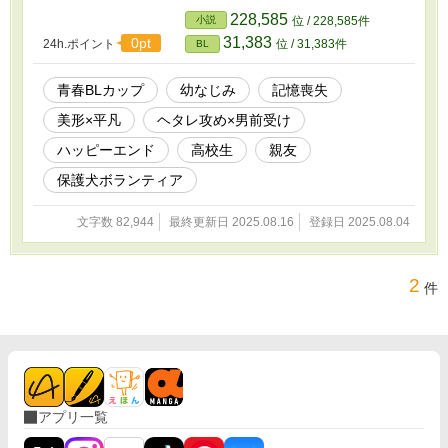
校一年生になったふたりは親友どうしのまま。
228,585
小説
位 / 228,585件
保護犬ボランティア活動に励む最中、ふとした
31,383
0pt
24h.ポイント
位 / 31,383件
BL
きっかけで光太は慧の秘めた恋心に気づくが、
好きバレを察した慧は全力で光太から逃げ始め
る。 「友だちだって分かってるから五年前のこ
青春BLカップ​
幼なじみ
記憶喪失
とは忘れてくれ！」「忘れるも何もおれには五
美形×平凡
ヘタレ攻め×男前受け
年前の記憶がないんだよ！」 五年前の消えた記
憶から始まる、幼なじみのすれ違い&追いかけっ
ハッピーエンド
高校生
親友
こBLです。 ※他サイトにも投稿しています
保護犬ボランティア
文字数 82,944
最終更新日 2025.08.16
登録日 2025.08.04
2
件
アプリ一覧