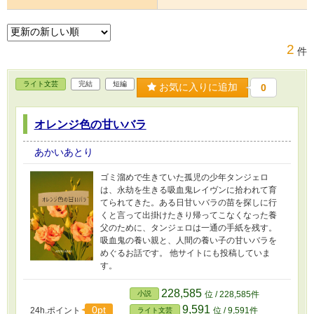
2
件
ライト文芸
完結
短編
お気に入りに追加
0
オレンジ色の甘いバラ
あかいあとり
ゴミ溜めで生きていた孤児の少年タンジェロ
は、永劫を生きる吸血鬼レイヴンに拾われて育
てられてきた。ある日甘いバラの苗を探しに行
くと言って出掛けたきり帰ってこなくなった養
父のために、タンジェロは一通の手紙を残す。
吸血鬼の養い親と、人間の養い子の甘いバラを
めぐるお話です。 他サイトにも投稿していま
す。
228,585
小説
位 / 228,585件
9,591
0pt
24h.ポイント
位 / 9,591件
ライト文芸