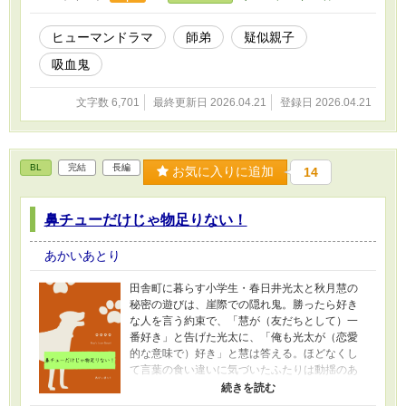
ヒューマンドラマ
師弟
疑似親子
吸血鬼
文字数 6,701
最終更新日 2026.04.21
登録日 2026.04.21
BL
完結
長編
お気に入りに追加
14
鼻チューだけじゃ物足りない！
あかいあとり
田舎町に暮らす小学生・春日井光太と秋月慧の
秘密の遊びは、崖際での隠れ鬼。勝ったら好き
な人を言う約束で、「慧が（友だちとして）一
番好き」と告げた光太に、「俺も光太が（恋愛
的な意味で）好き」と慧は答える。ほどなくし
て言葉の食い違いに気づいたふたりは動揺のあ
まり崖から落ちて、目覚めた光太は慧に告白さ
れた記憶をなくしてしまっていた。 五年後、高